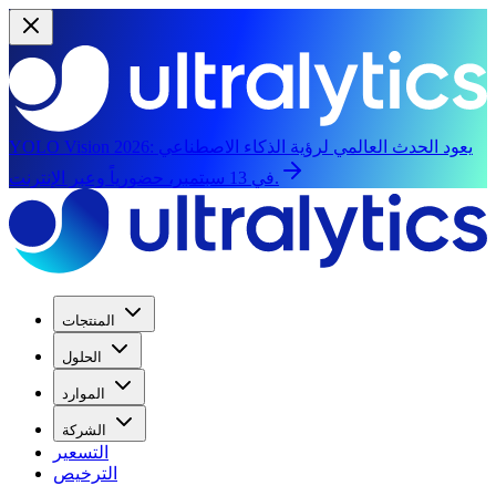
يعود الحدث العالمي لرؤية الذكاء الاصطناعي
YOLO Vision 2026:
في 13 سبتمبر، حضورياً وعبر الإنترنت.
المنتجات
الحلول
الموارد
الشركة
التسعير
الترخيص