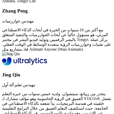
Alibaba, Tongyi Lab
Zhang Peng
مهندس خوارزميات
مع أكثر من 10 سنوات من الخبرة في أبحاث الذكاء الاصطناعي
المرئي، هو مسؤول حالياً عن أبحاث الخوارزميات والتنفيذ المتعلق
بالبشر الرقميين وتوليد فيديو البشر في مختبر Tongyi. يركز عمله
على تقنيات وخوارزميات الرؤية متعددة الوسائط في الوقت الفعلي.
قاد مشاريع مثل Animate Anyone (Wan-Animate).
Jing Qiu
مهندس تعلم آلة أول
ينحدر من زييانغ، سيتشوان، ولديه خمس سنوات من خبرة التعلم
العميق في الرؤية الحاسوبية وهو مؤلف مشارك لـ YOLOv8. بفضل
خلفيته في هندسة البرمجيات، بدأ شغفه بالذكاء الاصطناعي في
الجامعة، حيث استكشف التعلم العميق من خلال البرامج التعليمية
عبر الإنترنت. وهو ملتزم بالنمو المستمر في الذكاء الاصطناعي.