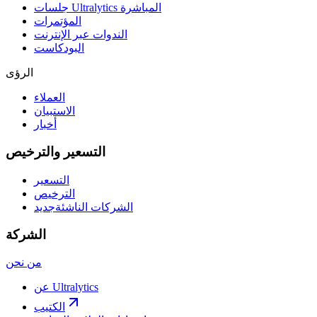
جلسات Ultralytics المباشرة
المؤتمرات
الندوات عبر الإنترنت
البودكاست
الرؤى
العملاء
الاستبيان
أخبار
التسعير والترخيص
التسعير
الترخيص
الشركات الناشئة
جديد
الشركة
من نحن
عن Ultralytics
الكتيب