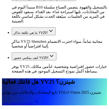
سنبدأ اليوم في B10 بالتسجيل والقهوة. يتضمن الصباح سلسلة
من المحادثات، تليها استراحة غداء. بعد الغداء، سنعود للغوص
في المزيد من الجلسات. سيُعقد الحدث بشكل أساسي باللغة
الصينية.
ما هي تكلفة تذاكر YV25؟
تذاكر YV25 Shenzhen مجانية تماماً، سواء اخترت الانضمام
إلينا افتراضياً أو شخصياً.
كيف يمكنني حضور YV25؟
يوفر YV25 خيارات حضور افتراضية وشخصية. لتأمين مكانك،
ببساطة أكمل نموذج التسجيل الموجود في هذه الصفحة.
هل فاتتك فعالية YV25 شينزن؟
تابع المحادثات والإعلانات من مؤتمر YOLO Vision 2025 شينزن.
شاهد على YouTube