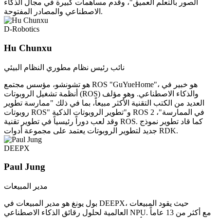
الصور بالتعلم العميق"، وقدم مساهمات كبيرة في مجال الذكاء
الاصطناعي والمصادر المفتوحة.
D-Robotics
Hu Chunxu
نائب رئيس نظام مطوري النظام البيئي
هو تشونشو، مؤسس مجتمع ROS "GuYueHome"، هو خبير في
أنظمة تشغيل الروبوتات (ROS) والذكاء الاصطناعي. وهو مؤلف
العديد من الكتب التقنية الأكثر مبيعاً، بما في ذلك "ممارسة تطوير
روبوتات ROS" و"تطوير الروبوتات الذكية ROS 2 في الممارسة"،
وقد لعب دوراً رئيسياً في تطوير تقنية ROS. كما قاد تطوير نموذج
جديد لتطوير الروبوتات يعتمد على مجموعة أدوات RDK.
DEEPX
Paul Jung
مدير المبيعات
بول يونغ هو مدير المبيعات في DEEPX، حيث يقود المبيعات
العالمية لحلول رقائق الذكاء الاصطناعي NPU. مع أكثر من 13 عاماً