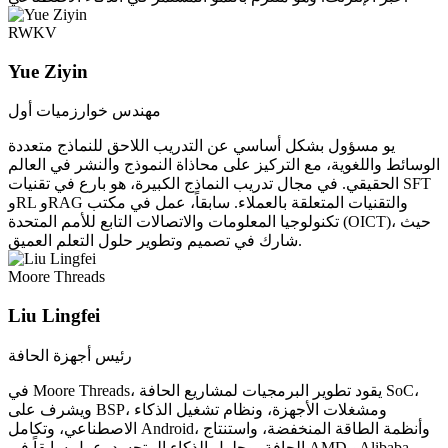
RWKV
Yue Ziyin
مهندس خوارزميات أول
يو مسؤول بشكل أساسي عن التدريب اللاحق للنماذج متعددة
الوسائط واللغوية، مع التركيز على محاذاة النموذج والنشر في العالم
الحقيقي. في مجال تدريب النماذج الكبيرة، هو بارع في تقنيات SFT
وRL وRAG والتقنيات المتعلقة بالعملاء. سابقاً، عمل في مكتب
تكنولوجيا المعلومات والاتصالات التابع للأمم المتحدة (OICT)، حيث
شارك في تصميم وتطوير حلول التعلم العميق.
Moore Threads
Liu Lingfei
رئيس أجهزة الحافة
في Moore Threads، يقود تطوير البرمجيات لمشاريع الحافة SoC،
ويشرف على BSP، ومشغلات الأجهزة، ونظام تشغيل الذكاء
الاصطناعي، وتكامل Android، وأنظمة الطاقة المنخفضة، واستنتاج
الحافة، وحلول الذكاء المتجسد. عمل سابقاً في AMD وAlibaba