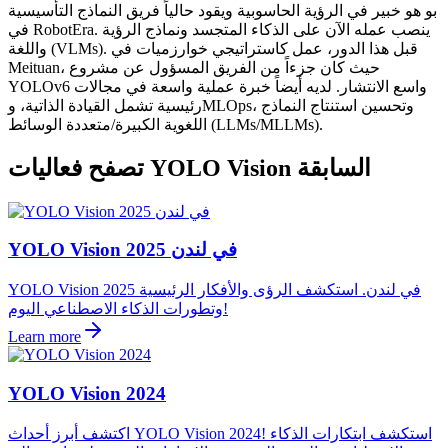
بو هو خبير في الرؤية الحاسوبية ويقود حالياً فريق النماذج التأسيسية
في RobotEra. ينصب عمله الآن على الذكاء المتجسد ونماذج الرؤية
واللغة (VLMs). قبل هذا الدور، عمل كاستراتيجي خوارزميات في
Meituan، حيث كان جزءاً من الفريق المسؤول عن مشروع
YOLOv6 واسع الانتشار. لديه أيضاً خبرة عملية واسعة في مجالات
رئيسية تشمل القيادة الذاتية، وMLOps، وتحسين استنتاج النماذج
اللغوية الكبيرة/متعددة الوسائط (LLMs/MLLMs).
تصفح فعاليات YOLO Vision السابقة
YOLO Vision 2025 في لندن
YOLO Vision 2025 في لندن. استكشف الرؤى والأفكار الرئيسية
وتطورات الذكاء الاصطناعي اليوم!
Learn more
YOLO Vision 2024
اكتشف أبرز أحداث YOLO Vision 2024! استكشف ابتكارات الذكاء