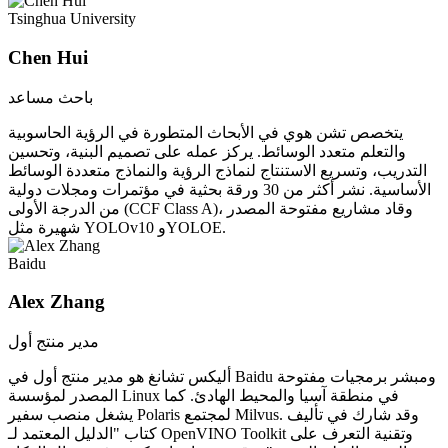
Tsinghua University
Chen Hui
باحث مساعد
يتخصص تشن هوي في الأبحاث المتطورة في الرؤية الحاسوبية
والتعلم متعدد الوسائط. يركز عمله على تصميم البنية، وتحسين
التدريب، وتسريع الاستنتاج لنماذج الرؤية والنماذج متعددة الوسائط
الأساسية. نشر أكثر من 30 ورقة بحثية في مؤتمرات ومجلات دولية
من الدرجة الأولى (CCF Class A)، وقاد مشاريع مفتوحة المصدر
شهيرة مثل YOLOv10 وYOLOE.
Baidu
Alex Zhang
مدير منتج أول
أليكس تشانغ هو مدير منتج أول في Baidu ومبشر برمجيات مفتوحة
المصدر لمؤسسة Linux في منطقة آسيا والمحيط الهادئ. كما
يشغل منصب سفير Polaris لمجتمع Milvus. وقد شارك في تأليف
كتاب "الدليل المعتمد لـ OpenVINO Toolkit وتقنية التعرف على