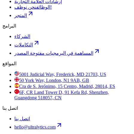
إرشادات العلامة التجارية
نحن نوظف!
الوظائف
المتجر
البرامج
الشركاء
التكاملات
المساهمة في البرمجيات مفتوحة المصدر
المواقع
5001 Judicial Way, Frederick, MD 21703, US
50 York Way, London, N1 9AB, GB
Cra de S. Jerónimo, 15 Centro, Madrid, 28014, ES
6F, CR Land Tower D, 91 Kefa Rd, Shenzhen,
Guangdong 518057, CN
اتصل بنا
اتصل بنا
hello@ultralytics.com