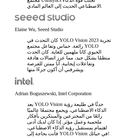
مجتمع Ultralytics لجلب قوة الذكاء
الاصطناعي الحديث إلى العالم المادي.
Elaine Wu, Seeed Studio
كان التحدث في YOLO Vision 2023 تجربة
رائعة. حماس وتفاعل مجتمع YOLO
الحيوي كانا ملهمين للغاية. كان الحدث
منظمًا بشكل جيد، مما عزز اتصالات هادفة
وتفاعلات إيجابية. أنا ممتن للفرصة
ويشرفني أن أكون جزءًا منها.
Adrian Boguszewski, Intel Corporation
يعد YOLO Vision حدثًا في طليعة رؤية
الذكاء الاصطناعي، ويجمع مجتمعًا عالميًا
رائعًا من المخترعين والمبتكرين بأفكار
ملحمية وعمل مؤثر. إذا كان لديك أدنى
اهتمام بمستقبل رؤية الذكاء الاصطناعي،
فأنت بحاجة إلى YOLO Vision في حياتك!