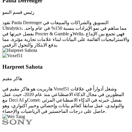
Paula Derrenger
رئيس قسم النمو
تقود Paula Derrenger التسويق والشراكات والمبيعات في
Ultralytics، مما ساهم في نمو الإيرادات بنسبة 150% في عام واحد.
بفضل خبرتها في Procter & Gamble وWella، فهي تجمع بين الإبداع
والاستراتيجيات القائمة على البيانات لبناء علامات تجارية مؤثرة، مما
يدفع الابتكار والتحول الرقمي.
Harpreet Sahota
هاكر مقيم
هاربريت هو هاكر مقيم في Voxel51 وشغل أدواراً في علاقات
المطورين في مجال الذكاء الاصطناعي منذ عام 2020، حيث عمل
مع Deci AI وComet. بفضل خبرته في الذكاء الاصطناعي المرئي
والتوليدي، عمل سابقاً كعالم بيانات وإحصائي وخبير اكتواري، وهو
حاصل على درجات الماجستير في الرياضيات والإحصاء.