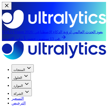
يعود الحدث العالمي لرؤية الذكاء الاصطناعي
YOLO Vision 2026:
في 13 سبتمبر، حضورياً وعبر الإنترنت.
المنتجات
الحلول
الموارد
الشركة
التسعير
الترخيص