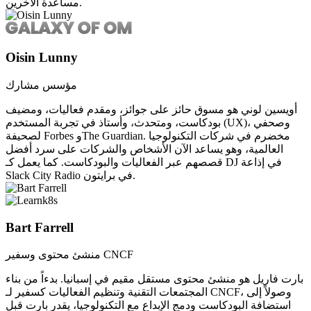
مساعدة الآخرين.
Oisin Lunny
مؤسس مشارك
أويسين لوني هو مسوق حائز على جوائز، ومقدم فعاليات، ومضيف
بودكاست، ومتحدث، وأستاذ في تجربة المستخدم (UX)، وصحفي
لصحيفة Forbes وThe Guardian. مخضرم في شركات التكنولوجيا
العالمية، وهو يساعد الآن الأشخاص والشركات على سرد أفضل
قصصهم عبر الفعاليات والبودكاست. كما يعمل كـ DJ في إذاعة
Slack City Radio في برايتون.
Bart Farrell
منشئ محتوى وسفير CNCF
بارت فاريل هو منشئ محتوى مستقل مقيم في إسبانيا. بدءاً من بناء
المجتمعات التقنية وتنظيم الفعاليات كسفير لـ CNCF، وصولاً إلى
استضافة البودكاست ودمج الإبداع مع التكنولوجيا، يقدر بارت قبل