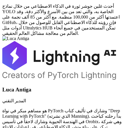
أحدث غلين جوشر ثورة في الذكاء الاصطناعي من خلال نماذج
YOLO الخاصة به، والتي تعد من بين الأسرع والأكثر دقة، وقد
اعتمدتها أكثر من 100,000 منظمة. مع أكثر من 85 ألف نجمة على
GitHub، فإن رؤيته للذكاء الاصطناعي القابل للوصول من خلال
أدوات مثل Ultralytics HUB تمكّن المستخدمين في جميع أنحاء
العالم من معالجة مشاكل العالم الحقيقي.
Luca Antiga
المدير التقني
هو مساهم مبكر في نواة PyTorch وشارك في تأليف كتاب "Deep
Learning with PyTorch" (الذي نشرته Manning). بدأ رحلته كباحث
في الهندسة الحيوية وشارك لاحقاً في تأسيس Orobix، وهي شركة
تركز على بناء ونشر الذكاء الاصطناعي في إعدادات الإنتاج.