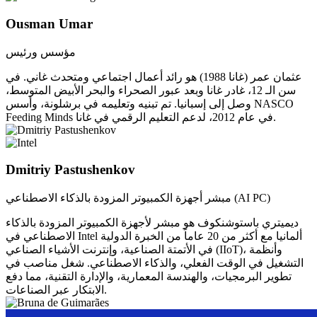
Ousman Umar
مؤسس ورئيس
عثمان عمر (غانا 1988) هو رائد أعمال اجتماعي ومتحدث غاني. في
سن الـ 12، غادر غانا وبعد عبور الصحراء والبحر الأبيض المتوسط،
وصل إلى إسبانيا. تم تبنيه وتعليمه في برشلونة، وأسس NASCO
Feeding Minds في عام 2012، لدعم التعليم الرقمي في غانا.
Dmitriy Pastushenkov
مبشر أجهزة الكمبيوتر المزودة بالذكاء الاصطناعي (AI PC)
ديميتري باستوشنكوف هو مبشر لأجهزة الكمبيوتر المزودة بالذكاء
الاصطناعي في Intel ألمانيا مع أكثر من 20 عاماً من الخبرة الدولية
في الأتمتة الصناعية، وإنترنت الأشياء الصناعي (IIoT)، وأنظمة
التشغيل في الوقت الفعلي، والذكاء الاصطناعي. شغل مناصب في
تطوير البرمجيات، والهندسة المعمارية، والإدارة التقنية، مما دفع
الابتكار عبر الصناعات.