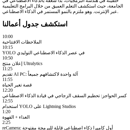
خلفيته في هندسة البرمجيات، بدأ شغفه بالذكاء الاصطناعي في
الجامعة، حيث استكشف التعلم العميق من خلال البرامج التعليمية
عبر الإنترنت. وهو ملتزم بالنمو المستمر في الذكاء الاصطناعي.
استكشف جدول أعمالنا
10:00
الملاحظات الافتتاحية
10:15
YOLO في عصر الذكاء الاصطناعي التوليدي
10:50
إعلان منتج Ultralytics
11:25
تقديم AI PC: آلة واحدة لاكتشافهم جميعاً
11:55
قصة تغير الحياة
12:20
كسر الحواجز: تحطيم السقف الزجاجي في قيادة الذكاء الاصطناعي
12:55
استخدام YOLO على Lightning Studios
1:20
الغداء + القهوة
2:25
reCamera: أول كاميرا ذكاء اصطناعي قابلة للبرمجة مفتوحة