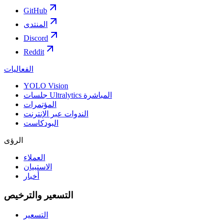
GitHub
المنتدى
Discord
Reddit
الفعاليات
YOLO Vision
جلسات Ultralytics المباشرة
المؤتمرات
الندوات عبر الإنترنت
البودكاست
الرؤى
العملاء
الاستبيان
أخبار
التسعير والترخيص
التسعير