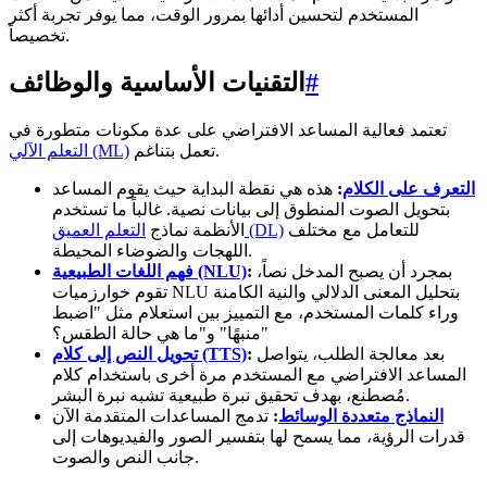
المستخدم لتحسين أدائها بمرور الوقت، مما يوفر تجربة أكثر
تخصيصاً.
#
التقنيات الأساسية والوظائف
تعتمد فعالية المساعد الافتراضي على عدة مكونات متطورة في
تعمل بتناغم.
التعلم الآلي (ML)
التعرف على الكلام
:
هذه هي نقطة البداية حيث يقوم المساعد
بتحويل الصوت المنطوق إلى بيانات نصية. غالباً ما تستخدم
للتعامل مع مختلف
التعلم العميق (DL)
الأنظمة نماذج
اللهجات والضوضاء المحيطة.
بمجرد أن يصبح المدخل نصاً،
:
فهم اللغات الطبيعية (NLU)
تقوم خوارزميات NLU بتحليل المعنى الدلالي والنية الكامنة
وراء كلمات المستخدم، مع التمييز بين استعلام مثل "اضبط
منبهًا" و"ما هي حالة الطقس؟"
بعد معالجة الطلب، يتواصل
:
تحويل النص إلى كلام (TTS)
المساعد الافتراضي مع المستخدم مرة أخرى باستخدام كلام
مُصطنع، بهدف تحقيق نبرة طبيعية تشبه نبرة البشر.
النماذج متعددة الوسائط
:
تدمج المساعدات المتقدمة الآن
قدرات الرؤية، مما يسمح لها بتفسير الصور والفيديوهات إلى
جانب النص والصوت.