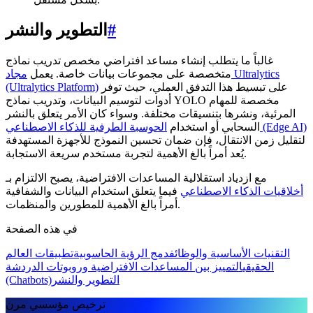
#
التطوير والنشر
غالباً ما يتطلب إنشاء مساعد افتراضي مخصص تدريب نماذج
متخصصة على مجموعات بيانات خاصة. يعمل
مجاد Ultralytics
على تبسيط هذا التدفق العملي، حيث توفر
(Ultralytics Platform)
أدوات لتوسيم البيانات، وتدريب نماذج YOLO مخصصة للمهام
المرئية، ونشرها بتنسيقات مختلفة. وسواء كان الأمر يتعلق بالنشر
الحوسبة الطرفية للذكاء الاصطناعي (Edge AI)
السحابي أو استخدام
لتقليل زمن الانتقال، فإن ضمان تحسين النموذج للأجهزة المستهدفة
يُعد أمراً بالغ الأهمية لتجربة مستخدم سريعة الاستجابة.
مع ازدياد استقلالية المساعدات الافتراضية، يصبح الالتزام بـ
أخلاقيات الذكاء الاصطناعي
فيما يتعلق استخدام البيانات والشفافية
أمراً بالغ الأهمية للمطورين والمنظمات.
في هذه الصفحة
التقنيات الأساسية والوظائف
دمج الرؤية الحاسوبية
تطبيقات العالم
الحقيقي
التمييز بين المساعدات الافتراضية وروبوتات الدردشة
التطوير والنشر
(Chatbots)
ترخيص مؤسسي مرن