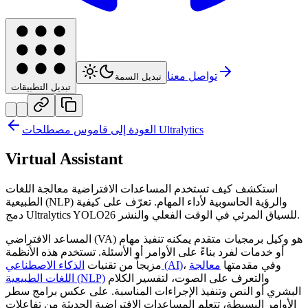
تواصل معنا
تبديل السمة
تبديل التطبيقات
العودة إلى قاموس مصطلحات Ultralytics
Virtual Assistant
استكشف كيف تستخدم المساعدات الافتراضية معالجة اللغات
الطبيعية (NLP) والرؤية الحاسوبية لأداء المهام. تعرّف على كيفية
دمج Ultralytics YOLO26 للسياق المرئي في الوقت الفعلي والنشر.
المساعد الافتراضي (VA) هو وكيل برمجيات متقدم يمكنه تنفيذ مهام
أو خدمات لفرد بناءً على الأوامر أو الأسئلة. تستخدم هذه الأنظمة
، وفي مقدمتها
معالجة
الذكاء الاصطناعي (AI)
مزيجاً من تقنيات
والتعرف على الصوت، لتفسير الكلام
اللغات الطبيعية (NLP)
البشري أو النص وتنفيذ الإجراءات المناسبة. على عكس برامج سطر
الأوامر البسيطة، تتعلم المساعدات الافتراضية الحديثة من تفاعلات