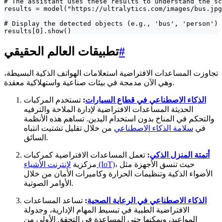
# The assistant uses these results to understand the sc
results = model("https://ultralytics.com/images/bus.jpg
# Display the detected objects (e.g., 'bus', 'person')

results[0].show()
#
تطبيقات العالم الحقيقي
تجاوزت المساعدات الافتراضية استعلامات الهواتف الذكية البسيطة،
وهي الآن مدمجة في بيئات صناعية واستهلاكية معقدة.
الذكاء الاصطناعي في قطاع السيارات
:
تستخدم المركبات
الحديثة المساعدات الافتراضية لإدارة الملاحة والترفيه
والتحكم في المناخ بدون استخدام اليدين. تساهم هذه الأنظمة
في
سلامة الذكاء الاصطناعي
من خلال تقليل تشتيت انتباه
السائق.
أتمتة المنزل الذكي
:
تعمل المساعدات الافتراضية كمركبات
، حيث تنسق الأجهزة مثل
لإنترنت الأشياء (IoT)
مركزية
الأضواء الذكية وتنظيمات الحرارة وكاميرات الأمان من خلال
الأوامر الصوتية.
الذكاء الاصطناعي في الرعاية الصحية
:
تساعد المساعدات
الافتراضية الطبية في تبسيط المهام الإدارية، وجدولة
المواعيد، ويمكنها حتى المساعدة في التحقق الأولي من