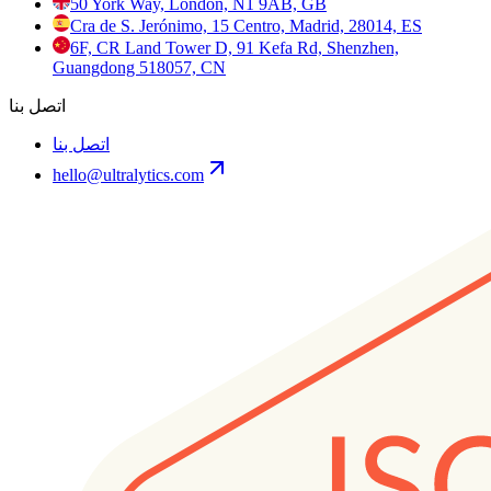
50 York Way, London, N1 9AB, GB
Cra de S. Jerónimo, 15 Centro, Madrid, 28014, ES
6F, CR Land Tower D, 91 Kefa Rd, Shenzhen,
Guangdong 518057, CN
اتصل بنا
اتصل بنا
hello@ultralytics.com