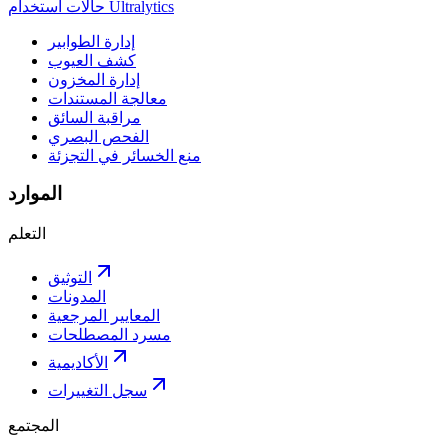
حالات استخدام Ultralytics
إدارة الطوابير
كشف العيوب
إدارة المخزون
معالجة المستندات
مراقبة السائق
الفحص البصري
منع الخسائر في التجزئة
الموارد
التعلم
التوثيق
المدونات
المعايير المرجعية
مسرد المصطلحات
الأكاديمية
سجل التغييرات
المجتمع