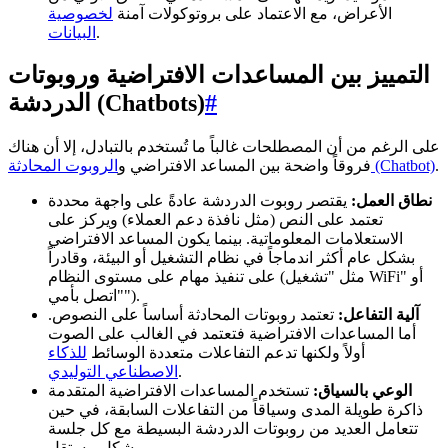
الأعراض، مع الاعتماد على بروتوكولات آمنة
لخصوصية
.
البيانات
التمييز بين المساعدات الافتراضية وروبوتات
#
الدردشة (Chatbots)
على الرغم من أن المصطلحات غالباً ما تُستخدم بالتبادل، إلا أن هناك
.
الروبوت المحادثة (Chatbot)
فروقاً واضحة بين المساعد الافتراضي و
نطاق العمل:
يقتصر روبوت الدردشة عادةً على واجهة محددة
تعتمد على النص (مثل نافذة دعم العملاء) ويركز على
الاستعلامات المعلوماتية. بينما يكون المساعد الافتراضي
بشكل عام أكثر اندماجاً في نظام التشغيل أو البيئة، وقادراً
على تنفيذ مهام على مستوى النظام (مثل "تشغيل WiFi" أو
"اتصل بأمي").
آلية التفاعل:
تعتمد روبوتات المحادثة أساساً على النصوص.
أما المساعدات الافتراضية فتعتمد في الغالب على الصوت
أولاً ولكنها تدعم التفاعلات متعددة الوسائط
للذكاء
.
الاصطناعي التوليدي
الوعي بالسياق:
تستخدم المساعدات الافتراضية المتقدمة
ذاكرة طويلة المدى وسياقاً من التفاعلات السابقة، في حين
تتعامل العديد من روبوتات الدردشة البسيطة مع كل جلسة
بشكل مستقل.