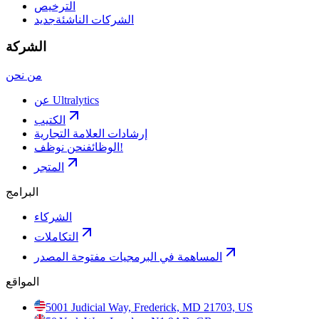
الترخيص
الشركات الناشئة
جديد
الشركة
من نحن
عن Ultralytics
الكتيب
إرشادات العلامة التجارية
نحن نوظف!
الوظائف
المتجر
البرامج
الشركاء
التكاملات
المساهمة في البرمجيات مفتوحة المصدر
المواقع
5001 Judicial Way, Frederick, MD 21703, US