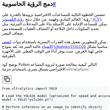
#
دمج الرؤية الحاسوبية
تتضمن الخطوة التالية للمساعدات الافتراضية تزويدها بالقدرة على
،
رؤية الكمبيوتر (CV)
"رؤية" العالم المادي وفهمه. من خلال دمج
يمكن للمساعد الإجابة على الأسئلة بناءً على المدخلات المرئية، مثل
تحديد المكونات داخل الثلاجة أو اكتشاف العقبات للمستخدمين
ضعاف البصر.
يمكن للمطورين تفعيل هذه القدرات البصرية باستخدام بنيات
كشف
مناسباً بشكل
Ultralytics YOLO26
عالية السرعة. يُعد نموذج
الأشياء
خاص لهذا الغرض، حيث يوفر أداءً في الوقت الفعلي على الأجهزة
الطرفية.
يوضح كود Python التالي كيفية معالجة صورة لتزويد المساعد
:
الافتراضي بسياق بصري باستخدام حزمة
ultralytics
from ultralytics import YOLO

# Load the YOLO26 model (optimized for speed and accura
model = YOLO("yolo26n.pt")

# Perform inference on an image to identify objects
