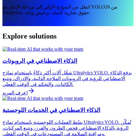
انتقل من النموذج الأولي إلى مرحلة الإنتاج مع YOLO26 من
Ultralytics. حقوق تجارية كاملة، ترخيص واحد.
ابدأ الآن
Explore solutions
الذكاء الاصطناعي في الروبوتات
شغّل آلات أكثر ذكاءً باستخدام نماذج Ultralytics YOLO. يدفع الذكاء
الاصطناعي للرؤية في الروبوتات الملاحة الذاتية، والإدراك، وتتبع
الكائنات، والتحكم في الوقت الفعلي.
اعرف المزيد
الذكاء الاصطناعي في الخدمات اللوجستية
بسّط العمليات اللوجستية باستخدام نماذج Ultralytics YOLO. تُمكّن
الرؤية بالذكاء الاصطناعي فحص الطرود، والفرز، وتتبع المركبات،
ومراقبة السلامة في المستودعات في الوقت الفعلي.