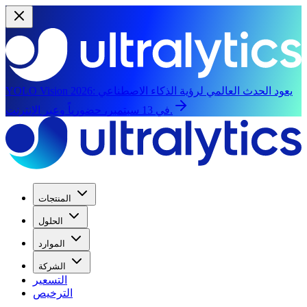
يعود الحدث العالمي لرؤية الذكاء الاصطناعي
YOLO Vision 2026:
في 13 سبتمبر، حضورياً وعبر الإنترنت.
المنتجات
الحلول
الموارد
الشركة
التسعير
الترخيص