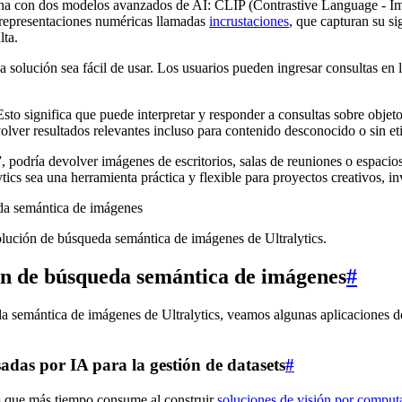
iona con dos modelos avanzados de AI: CLIP (Contrastive Language - 
 representaciones numéricas llamadas
incrustaciones
, que capturan su s
lta.
solución sea fácil de usar. Los usuarios pueden ingresar consultas en 
Esto significa que puede interpretar y responder a consultas sobre objet
lver resultados relevantes incluso para contenido desconocido o sin eti
”, podría devolver imágenes de escritorios, salas de reuniones o espacios
cs sea una herramienta práctica y flexible para proyectos creativos, in
olución de búsqueda semántica de imágenes de Ultralytics.
ión de búsqueda semántica de imágenes
#
semántica de imágenes de Ultralytics, veamos algunas aplicaciones del
das por IA para la gestión de datasets
#
as que más tiempo consume al construir
soluciones de visión por comput