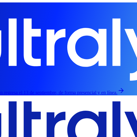
ión regresa el 13 de septiembre, de forma presencial y en línea.