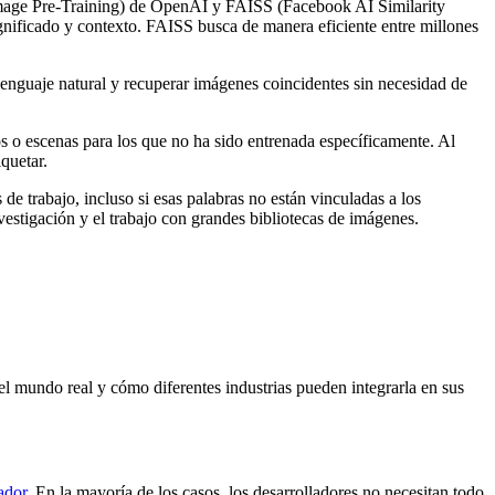
Image Pre-Training) de OpenAI y FAISS (Facebook AI Similarity
ignificado y contexto. FAISS busca de manera eficiente entre millones
lenguaje natural y recuperar imágenes coincidentes sin necesidad de
os o escenas para los que no ha sido entrenada específicamente. Al
quetar.
 de trabajo, incluso si esas palabras no están vinculadas a los
vestigación y el trabajo con grandes bibliotecas de imágenes.
 mundo real y cómo diferentes industrias pueden integrarla en sus
ador
. En la mayoría de los casos, los desarrolladores no necesitan todo