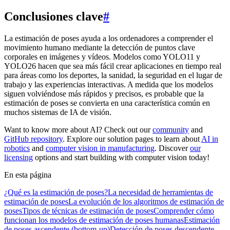
Conclusiones clave
#
La estimación de poses ayuda a los ordenadores a comprender el
movimiento humano mediante la detección de puntos clave
corporales en imágenes y vídeos. Modelos como YOLO11 y
YOLO26 hacen que sea más fácil crear aplicaciones en tiempo real
para áreas como los deportes, la sanidad, la seguridad en el lugar de
trabajo y las experiencias interactivas. A medida que los modelos
siguen volviéndose más rápidos y precisos, es probable que la
estimación de poses se convierta en una característica común en
muchos sistemas de IA de visión.
Want to know more about AI? Check out our
community
and
GitHub repository
. Explore our solution pages to learn about
AI in
robotics
and
computer vision in manufacturing
. Discover
our
licensing
options and start building with computer vision today!
En esta página
¿Qué es la estimación de poses?
La necesidad de herramientas de
estimación de poses
La evolución de los algoritmos de estimación de
poses
Tipos de técnicas de estimación de poses
Comprender cómo
funcionan los modelos de estimación de poses humanas
Estimación
de poses ascendente (bottom-up)
Detección de poses descendente