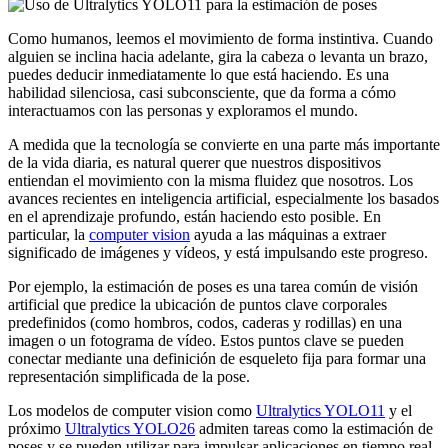
Como humanos, leemos el movimiento de forma instintiva. Cuando
alguien se inclina hacia adelante, gira la cabeza o levanta un brazo,
puedes deducir inmediatamente lo que está haciendo. Es una
habilidad silenciosa, casi subconsciente, que da forma a cómo
interactuamos con las personas y exploramos el mundo.
A medida que la tecnología se convierte en una parte más importante
de la vida diaria, es natural querer que nuestros dispositivos
entiendan el movimiento con la misma fluidez que nosotros. Los
avances recientes en inteligencia artificial, especialmente los basados
en el aprendizaje profundo, están haciendo esto posible. En
particular, la
computer vision
ayuda a las máquinas a extraer
significado de imágenes y vídeos, y está impulsando este progreso.
Por ejemplo, la estimación de poses es una tarea común de visión
artificial que predice la ubicación de puntos clave corporales
predefinidos (como hombros, codos, caderas y rodillas) en una
imagen o un fotograma de vídeo. Estos puntos clave se pueden
conectar mediante una definición de esqueleto fija para formar una
representación simplificada de la pose.
Los modelos de computer vision como
Ultralytics YOLO11
y el
próximo
Ultralytics YOLO26
admiten tareas como la estimación de
poses y se pueden utilizar para impulsar aplicaciones en tiempo real,