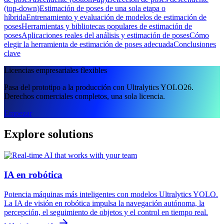
(top-down)
Estimación de poses de una sola etapa o
híbrida
Entrenamiento y evaluación de modelos de estimación de
poses
Herramientas y bibliotecas populares de estimación de
poses
Aplicaciones reales del análisis y estimación de poses
Cómo
elegir la herramienta de estimación de poses adecuada
Conclusiones
clave
Licencias empresariales flexibles
Pasa del prototipo a la producción con Ultralytics YOLO26.
Derechos comerciales completos, una sola licencia.
Empezar
Explore solutions
IA en robótica
Potencia máquinas más inteligentes con modelos Ultralytics YOLO.
La IA de visión en robótica impulsa la navegación autónoma, la
percepción, el seguimiento de objetos y el control en tiempo real.