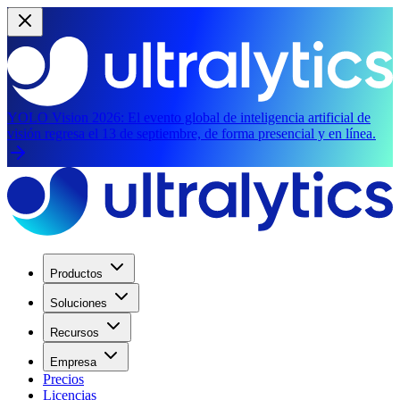
YOLO Vision 2026:
El evento global de inteligencia artificial de
visión regresa el 13 de septiembre, de forma presencial y en línea.
Productos
Soluciones
Recursos
Empresa
Precios
Licencias