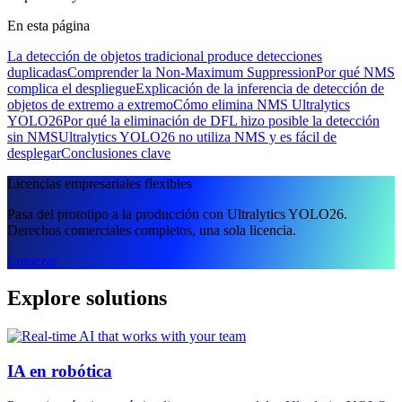
En esta página
La detección de objetos tradicional produce detecciones
duplicadas
Comprender la Non-Maximum Suppression
Por qué NMS
complica el despliegue
Explicación de la inferencia de detección de
objetos de extremo a extremo
Cómo elimina NMS Ultralytics
YOLO26
Por qué la eliminación de DFL hizo posible la detección
sin NMS
Ultralytics YOLO26 no utiliza NMS y es fácil de
desplegar
Conclusiones clave
Licencias empresariales flexibles
Pasa del prototipo a la producción con Ultralytics YOLO26.
Derechos comerciales completos, una sola licencia.
Empezar
Explore solutions
IA en robótica