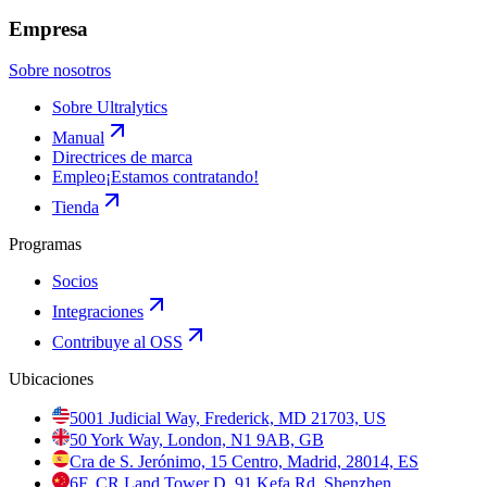
Empresa
Sobre nosotros
Sobre Ultralytics
Manual
Directrices de marca
Empleo
¡Estamos contratando!
Tienda
Programas
Socios
Integraciones
Contribuye al OSS
Ubicaciones
5001 Judicial Way, Frederick, MD 21703, US
50 York Way, London, N1 9AB, GB
Cra de S. Jerónimo, 15 Centro, Madrid, 28014, ES
6F, CR Land Tower D, 91 Kefa Rd, Shenzhen,