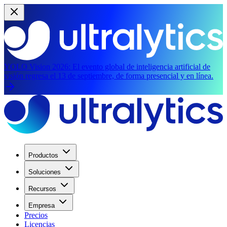
YOLO Vision 2026:
El evento global de inteligencia artificial de
visión regresa el 13 de septiembre, de forma presencial y en línea.
Productos
Soluciones
Recursos
Empresa
Precios
Licencias