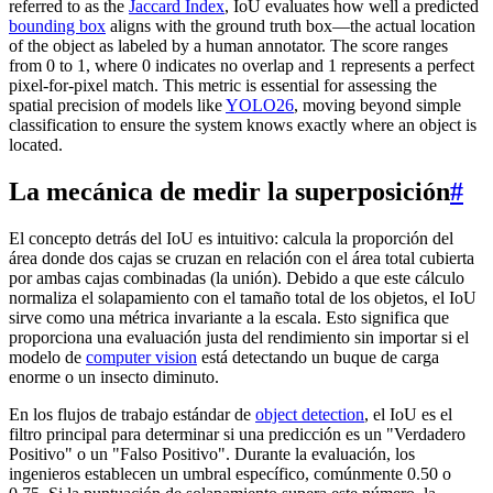
referred to as the
Jaccard Index
, IoU evaluates how well a predicted
bounding box
aligns with the ground truth box—the actual location
of the object as labeled by a human annotator. The score ranges
from 0 to 1, where 0 indicates no overlap and 1 represents a perfect
pixel-for-pixel match. This metric is essential for assessing the
spatial precision of models like
YOLO26
, moving beyond simple
classification to ensure the system knows exactly where an object is
located.
La mecánica de medir la superposición
#
El concepto detrás del IoU es intuitivo: calcula la proporción del
área donde dos cajas se cruzan en relación con el área total cubierta
por ambas cajas combinadas (la unión). Debido a que este cálculo
normaliza el solapamiento con el tamaño total de los objetos, el IoU
sirve como una métrica invariante a la escala. Esto significa que
proporciona una evaluación justa del rendimiento sin importar si el
modelo de
computer vision
está detectando un buque de carga
enorme o un insecto diminuto.
En los flujos de trabajo estándar de
object detection
, el IoU es el
filtro principal para determinar si una predicción es un "Verdadero
Positivo" o un "Falso Positivo". Durante la evaluación, los
ingenieros establecen un umbral específico, comúnmente 0.50 o