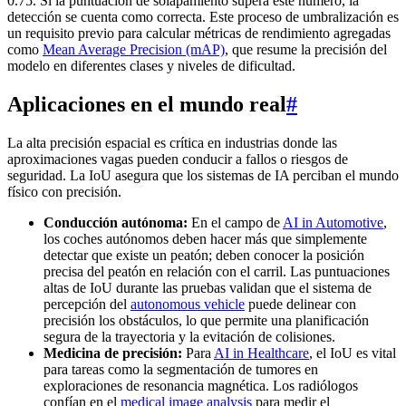
0.75. Si la puntuación de solapamiento supera este número, la
detección se cuenta como correcta. Este proceso de umbralización es
un requisito previo para calcular métricas de rendimiento agregadas
como
Mean Average Precision (mAP)
, que resume la precisión del
modelo en diferentes clases y niveles de dificultad.
Aplicaciones en el mundo real
#
La alta precisión espacial es crítica en industrias donde las
aproximaciones vagas pueden conducir a fallos o riesgos de
seguridad. La IoU asegura que los sistemas de IA perciban el mundo
físico con precisión.
Conducción autónoma:
En el campo de
AI in Automotive
,
los coches autónomos deben hacer más que simplemente
detectar que existe un peatón; deben conocer la posición
precisa del peatón en relación con el carril. Las puntuaciones
altas de IoU durante las pruebas validan que el sistema de
percepción del
autonomous vehicle
puede delinear con
precisión los obstáculos, lo que permite una planificación
segura de la trayectoria y la evitación de colisiones.
Medicina de precisión:
Para
AI in Healthcare
, el IoU es vital
para tareas como la segmentación de tumores en
exploraciones de resonancia magnética. Los radiólogos
confían en el
medical image analysis
para medir el