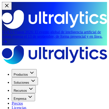
YOLO Vision 2026:
El evento global de inteligencia artificial de
visión regresa el 13 de septiembre, de forma presencial y en línea.
Productos
Soluciones
Recursos
Empresa
Precios
Licencias