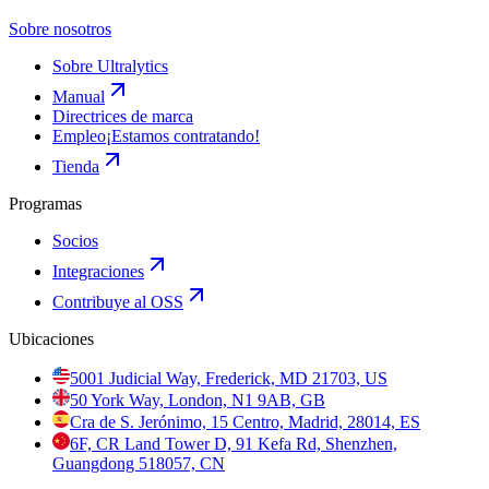
Sobre nosotros
Sobre Ultralytics
Manual
Directrices de marca
Empleo
¡Estamos contratando!
Tienda
Programas
Socios
Integraciones
Contribuye al OSS
Ubicaciones
5001 Judicial Way, Frederick, MD 21703, US
50 York Way, London, N1 9AB, GB
Cra de S. Jerónimo, 15 Centro, Madrid, 28014, ES
6F, CR Land Tower D, 91 Kefa Rd, Shenzhen,
Guangdong 518057, CN