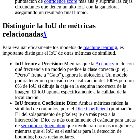
puntuación de
confidence score
más alta y suprime las cajas
circundantes que tienen un alto IoU con la ganadora,
asegurando un resultado final limpio.
Distinguir la IoU de métricas
relacionadas
#
Para evaluar eficazmente los modelos de
machine learning
, es
importante distinguir el IoU de otras métricas de similitud.
IoU frente a Precisión:
Mientras que la
Accuracy
mide con
qué frecuencia un modelo predice la clase correcta (p. ej.,
"Perro" frente a "Gato"), ignora la ubicación. Un modelo
podría tener una precisión de clasificación del 100% pero un
0% de IoU si dibuja la caja en la esquina incorrecta de la
imagen. El IoU apunta específicamente a la calidad de la
localización.
IoU frente a Coeficiente Dice:
Ambas métricas miden la
similitud de conjuntos, pero el
Dice Coefficient
(puntuación
F1 del solapamiento de píxeles) le da más peso a la
intersección. Dice es más comúnmente el estándar para tareas
de
semantic segmentation
que involucran formas irregulares,
mientras que el IoU es el estándar para la detección de
bounding boxes rectangulares.