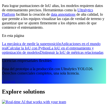
Para lograr puntuaciones de IoU altas, los modelos requieren datos
de entrenamiento precisos. Herramientas como la
Ultralytics
Platform
facilitan la creación de
data annotations
de alta calidad, lo
que permite a los equipos visualizar las cajas de verdad de terreno y
garantizar que se ajusten firmemente a los objetos antes de que
comience el entrenamiento.
En esta página
La mecánica de medir la superposición
Aplicaciones en el mundo
real
Calcular la IoU con Python
La IoU en el entrenamiento y
optimización de modelos
Distinguir la IoU de métricas relacionadas
Licencias empresariales flexibles
Pasa del prototipo a la producción con Ultralytics YOLO26.
Derechos comerciales completos, una sola licencia.
Empezar
Explore solutions