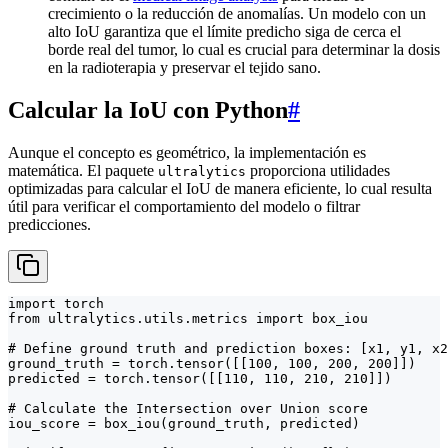
crecimiento o la reducción de anomalías. Un modelo con un
alto IoU garantiza que el límite predicho siga de cerca el
borde real del tumor, lo cual es crucial para determinar la dosis
en la radioterapia y preservar el tejido sano.
Calcular la IoU con Python
#
Aunque el concepto es geométrico, la implementación es
matemática. El paquete
proporciona utilidades
ultralytics
optimizadas para calcular el IoU de manera eficiente, lo cual resulta
útil para verificar el comportamiento del modelo o filtrar
predicciones.
import torch

from ultralytics.utils.metrics import box_iou

# Define ground truth and prediction boxes: [x1, y1, x2
ground_truth = torch.tensor([[100, 100, 200, 200]])

predicted = torch.tensor([[110, 110, 210, 210]])

# Calculate the Intersection over Union score

iou_score = box_iou(ground_truth, predicted)
