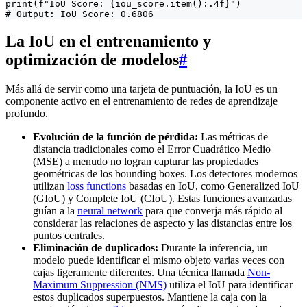
print(f"IoU Score: {iou_score.item():.4f}")

# Output: IoU Score: 0.6806
La IoU en el entrenamiento y
optimización de modelos
#
Más allá de servir como una tarjeta de puntuación, la IoU es un
componente activo en el entrenamiento de redes de aprendizaje
profundo.
Evolución de la función de pérdida:
Las métricas de
distancia tradicionales como el Error Cuadrático Medio
(MSE) a menudo no logran capturar las propiedades
geométricas de los bounding boxes. Los detectores modernos
utilizan
loss functions
basadas en IoU, como Generalized IoU
(GIoU) y Complete IoU (CIoU). Estas funciones avanzadas
guían a la
neural network
para que converja más rápido al
considerar las relaciones de aspecto y las distancias entre los
puntos centrales.
Eliminación de duplicados:
Durante la inferencia, un
modelo puede identificar el mismo objeto varias veces con
cajas ligeramente diferentes. Una técnica llamada
Non-
Maximum Suppression (NMS)
utiliza el IoU para identificar
estos duplicados superpuestos. Mantiene la caja con la