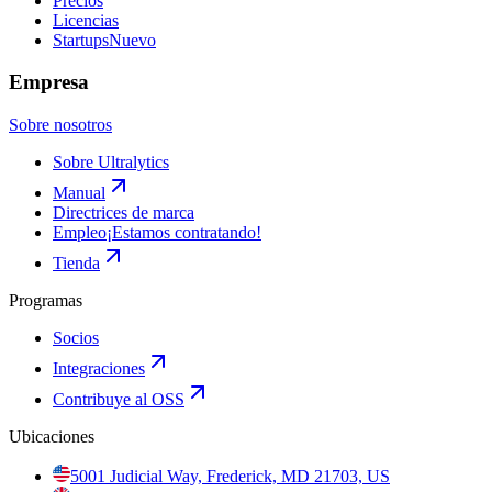
Precios
Licencias
Startups
Nuevo
Empresa
Sobre nosotros
Sobre Ultralytics
Manual
Directrices de marca
Empleo
¡Estamos contratando!
Tienda
Programas
Socios
Integraciones
Contribuye al OSS
Ubicaciones
5001 Judicial Way, Frederick, MD 21703, US