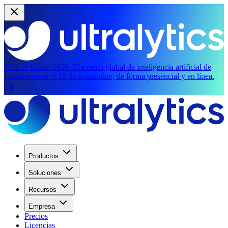
YOLO Vision 2026:
El evento global de inteligencia artificial de
visión regresa el 13 de septiembre, de forma presencial y en línea.
Productos
Soluciones
Recursos
Empresa
Precios
Licencias