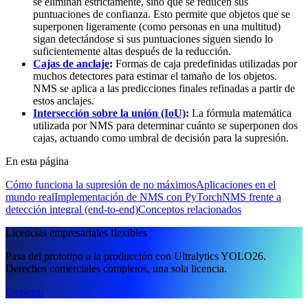
se eliminan estrictamente, sino que se reducen sus
puntuaciones de confianza. Esto permite que objetos que se
superponen ligeramente (como personas en una multitud)
sigan detectándose si sus puntuaciones siguen siendo lo
suficientemente altas después de la reducción.
Cajas de anclaje
:
Formas de caja predefinidas utilizadas por
muchos detectores para estimar el tamaño de los objetos.
NMS se aplica a las predicciones finales refinadas a partir de
estos anclajes.
Intersección sobre la unión (IoU)
:
La fórmula matemática
utilizada por NMS para determinar cuánto se superponen dos
cajas, actuando como umbral de decisión para la supresión.
En esta página
Cómo funciona la supresión de no máximos
Aplicaciones en el
mundo real
Implementación de NMS con PyTorch
NMS frente a
detección integral (end-to-end)
Conceptos relacionados
Licencias empresariales flexibles
Pasa del prototipo a la producción con Ultralytics YOLO26.
Derechos comerciales completos, una sola licencia.
Empezar