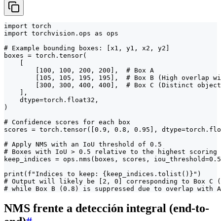
import torch

import torchvision.ops as ops

# Example bounding boxes: [x1, y1, x2, y2]

boxes = torch.tensor(

    [

        [100, 100, 200, 200],  # Box A

        [105, 105, 195, 195],  # Box B (High overlap wi
        [300, 300, 400, 400],  # Box C (Distinct object
    ],

    dtype=torch.float32,

)

# Confidence scores for each box

scores = torch.tensor([0.9, 0.8, 0.95], dtype=torch.flo
# Apply NMS with an IoU threshold of 0.5

# Boxes with IoU > 0.5 relative to the highest scoring 
keep_indices = ops.nms(boxes, scores, iou_threshold=0.5
print(f"Indices to keep: {keep_indices.tolist()}")

# Output will likely be [2, 0] corresponding to Box C (
# while Box B (0.8) is suppressed due to overlap with A
NMS frente a detección integral (end-to-