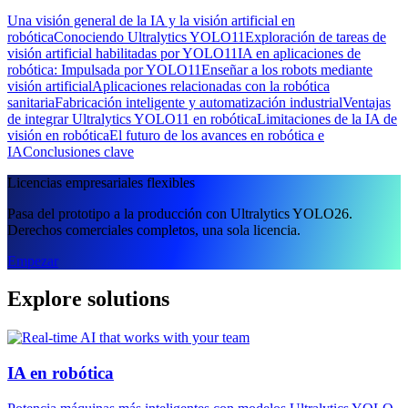
Una visión general de la IA y la visión artificial en
robótica
Conociendo Ultralytics YOLO11
Exploración de tareas de
visión artificial habilitadas por YOLO11
IA en aplicaciones de
robótica: Impulsada por YOLO11
Enseñar a los robots mediante
visión artificial
Aplicaciones relacionadas con la robótica
sanitaria
Fabricación inteligente y automatización industrial
Ventajas
de integrar Ultralytics YOLO11 en robótica
Limitaciones de la IA de
visión en robótica
El futuro de los avances en robótica e
IA
Conclusiones clave
Licencias empresariales flexibles
Pasa del prototipo a la producción con Ultralytics YOLO26.
Derechos comerciales completos, una sola licencia.
Empezar
Explore solutions
IA en robótica