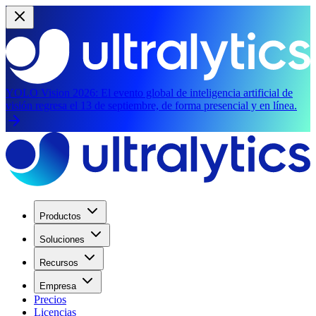
YOLO Vision 2026:
El evento global de inteligencia artificial de
visión regresa el 13 de septiembre, de forma presencial y en línea.
Productos
Soluciones
Recursos
Empresa
Precios
Licencias