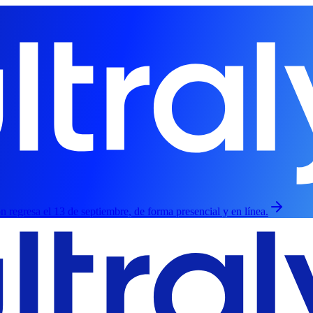
ión regresa el 13 de septiembre, de forma presencial y en línea.