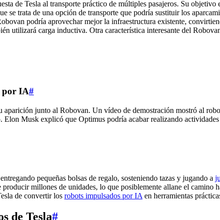
esta de Tesla al transporte práctico de múltiples pasajeros. Su objetivo
 se trata de una opción de transporte que podría sustituir los aparcami
 Robovan podría aprovechar mejor la infraestructura existente, convirtie
n utilizará carga inductiva. Otra característica interesante del Robova
 por IA
#
 aparición junto al Robovan. Un vídeo de demostración mostró al robot
co. Elon Musk explicó que Optimus podría acabar realizando actividade
s entregando pequeñas bolsas de regalo, sosteniendo tazas y jugando a
j
e producir millones de unidades, lo que posiblemente allane el camino
Tesla de convertir los
robots impulsados por IA
en herramientas prácticas
os de Tesla
#