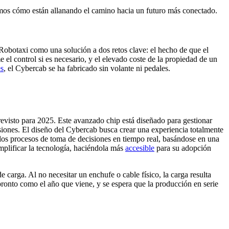
amos cómo están allanando el camino hacia un futuro más conectado.
l Robotaxi como una solución a dos retos clave: el hecho de que el
el control si es necesario, y el elevado coste de la propiedad de un
es
, el Cybercab se ha fabricado sin volante ni pedales.
revisto para 2025. Este avanzado chip está diseñado para gestionar
siones. El diseño del Cybercab busca crear una experiencia totalmente
los procesos de toma de decisiones en tiempo real, basándose en una
implificar la tecnología, haciéndola más
accesible
para su adopción
carga. Al no necesitar un enchufe o cable físico, la carga resulta
onto como el año que viene, y se espera que la producción en serie