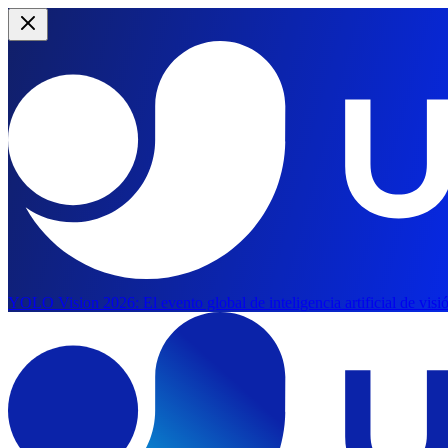
YOLO Vision 2026:
El evento global de inteligencia artificial de vis