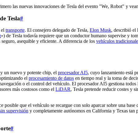
primero las nuevas innovaciones de Tesla del evento "We, Robot" y ve
de Tesla
#
 el
transporte
. El consejero delegado de Tesla,
Elon Musk
, describió e
g
») de Tesla todavía requiere que un conductor humano supervise y tome 
seguro, asequible y eficiente. A diferencia de los
vehículos tradicional
y un nuevo y potente chip, el
procesador AI5
, cuyo lanzamiento está p
 optimizando el
procesamiento de datos
en tiempo real y la toma de deci
avegación o el control del vehículo. El procesador AI5 gestiona todos 
sensores más costosos como el
LiDAR
, Tesla pretende reducir costes y s
posible que el vehículo se recargue con solo aparcar sobre una base de 
sin supervisión
y completamente autónomos en California y Texas tan pr
porte
#