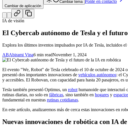
Ponte en contacto
Cambiar tema
Cambiar de aplicación
IA de visión
El Cybercab autónomo de Tesla y el futuro 
Explora los últimos inventos impulsados por IA de Tesla, incluidos 
AB
Abirami Vina
6 min read
November 1, 2024
El evento "We, Robot" de Tesla celebrado el 10 de octubre de 2024 of
presentó dos importantes innovaciones de
vehículos autónomos
: el C
y accesibles. El Robovan, con capacidad para hasta 20 pasajeros, es u
Tesla también presentó Optimus, un
robot
humanoide que interactuó con
rutinas diarias, no solo en
fábricas
, sino también en
hogares
y
espacio
fundamental en nuestras
rutinas cotidianas
.
En este artículo, analizaremos más de cerca estas innovaciones en rob
Nuevas innovaciones de robótica con IA de