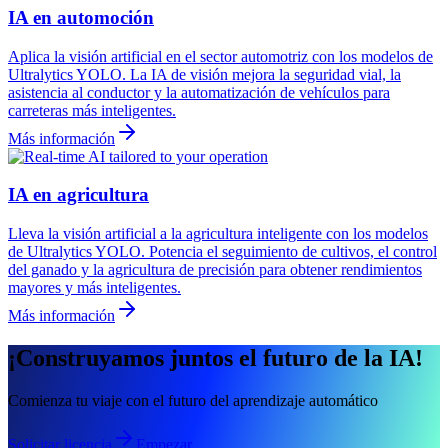
IA en automoción
Aplica la visión artificial en el sector automotriz con los modelos de
Ultralytics YOLO. La IA de visión mejora la seguridad vial, la
asistencia al conductor y la automatización de vehículos para
carreteras más inteligentes.
Más información
IA en agricultura
Lleva la visión artificial a la agricultura inteligente con los modelos
de Ultralytics YOLO. Potencia el seguimiento de cultivos, el control
del ganado y la agricultura de precisión para obtener rendimientos
mayores y más inteligentes.
Más información
¡Construyamos juntos el futuro de la IA!
Comienza tu viaje con el futuro del aprendizaje automático
Solicitar licencia
Empezar