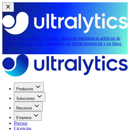
YOLO Vision 2026:
El evento global de inteligencia artificial de
visión regresa el 13 de septiembre, de forma presencial y en línea.
Productos
Soluciones
Recursos
Empresa
Precios
Licencias