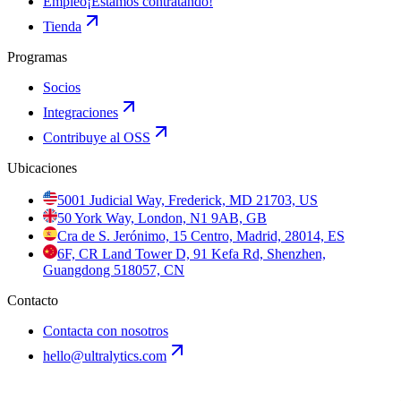
Empleo
¡Estamos contratando!
Tienda
Programas
Socios
Integraciones
Contribuye al OSS
Ubicaciones
5001 Judicial Way, Frederick, MD 21703, US
50 York Way, London, N1 9AB, GB
Cra de S. Jerónimo, 15 Centro, Madrid, 28014, ES
6F, CR Land Tower D, 91 Kefa Rd, Shenzhen,
Guangdong 518057, CN
Contacto
Contacta con nosotros
hello@ultralytics.com