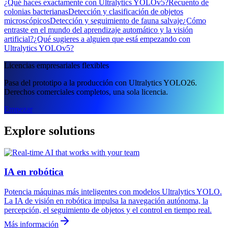
¿Qué haces exactamente con Ultralytics YOLOv5?
Recuento de
colonias bacterianas
Detección y clasificación de objetos
microscópicos
Detección y seguimiento de fauna salvaje
¿Cómo
entraste en el mundo del aprendizaje automático y la visión
artificial?
¿Qué sugieres a alguien que está empezando con
Ultralytics YOLOv5?
Licencias empresariales flexibles
Pasa del prototipo a la producción con Ultralytics YOLO26.
Derechos comerciales completos, una sola licencia.
Empezar
Explore solutions
IA en robótica
Potencia máquinas más inteligentes con modelos Ultralytics YOLO.
La IA de visión en robótica impulsa la navegación autónoma, la
percepción, el seguimiento de objetos y el control en tiempo real.
Más información