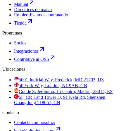
Manual
Directrices de marca
Empleo
¡Estamos contratando!
Tienda
Programas
Socios
Integraciones
Contribuye al OSS
Ubicaciones
5001 Judicial Way, Frederick, MD 21703, US
50 York Way, London, N1 9AB, GB
Cra de S. Jerónimo, 15 Centro, Madrid, 28014, ES
6F, CR Land Tower D, 91 Kefa Rd, Shenzhen,
Guangdong 518057, CN
Contacto
Contacta con nosotros
hello@ultralytics.com