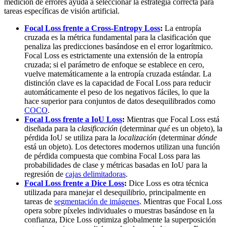
medición de errores ayuda a seleccionar la estrategia correcta para
tareas específicas de visión artificial.
Focal Loss frente a Cross-Entropy Loss
:
La entropía
cruzada es la métrica fundamental para la clasificación que
penaliza las predicciones basándose en el error logarítmico.
Focal Loss es estrictamente una extensión de la entropía
cruzada; si el parámetro de enfoque se establece en cero,
vuelve matemáticamente a la entropía cruzada estándar. La
distinción clave es la capacidad de Focal Loss para reducir
automáticamente el peso de los negativos fáciles, lo que la
hace superior para conjuntos de datos desequilibrados como
COCO
.
Focal Loss frente a IoU Loss
:
Mientras que Focal Loss está
diseñada para la
clasificación
(determinar
qué
es un objeto), la
pérdida IoU se utiliza para la
localización
(determinar
dónde
está un objeto). Los detectores modernos utilizan una función
de pérdida compuesta que combina Focal Loss para las
probabilidades de clase y métricas basadas en IoU para la
regresión de
cajas delimitadoras
.
Focal Loss frente a Dice Loss
:
Dice Loss es otra técnica
utilizada para manejar el desequilibrio, principalmente en
tareas de
segmentación de imágenes
. Mientras que Focal Loss
opera sobre píxeles individuales o muestras basándose en la
confianza, Dice Loss optimiza globalmente la superposición