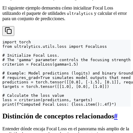
El siguiente ejemplo demuestra cómo inicializar Focal Loss
utilizando el paquete de utilidades
y calcular el error
ultralytics
para un conjunto de predicciones.
import torch

from ultralytics.utils.loss import FocalLoss

# Initialize Focal Loss.

# The 'gamma' parameter controls the focusing strength 
criterion = FocalLoss(gamma=1.5)

# Example: Model predictions (logits) and binary Ground
# requires_grad=True simulates model outputs that need 
predictions = torch.tensor([[0.8], [-1.5], [0.1]], requ
targets = torch.tensor([[1.0], [0.0], [1.0]])

# Calculate the loss value

loss = criterion(predictions, targets)

print(f"Computed Focal Loss: {loss.item():.4f}")
Distinción de conceptos relacionados
#
Entender dónde encaja Focal Loss en el panorama más amplio de la