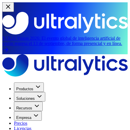
YOLO Vision 2026:
El evento global de inteligencia artificial de
visión regresa el 13 de septiembre, de forma presencial y en línea.
Productos
Soluciones
Recursos
Empresa
Precios
Licencias