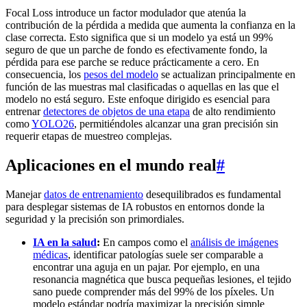
Focal Loss introduce un factor modulador que atenúa la
contribución de la pérdida a medida que aumenta la confianza en la
clase correcta. Esto significa que si un modelo ya está un 99%
seguro de que un parche de fondo es efectivamente fondo, la
pérdida para ese parche se reduce prácticamente a cero. En
consecuencia, los
pesos del modelo
se actualizan principalmente en
función de las muestras mal clasificadas o aquellas en las que el
modelo no está seguro. Este enfoque dirigido es esencial para
entrenar
detectores de objetos de una etapa
de alto rendimiento
como
YOLO26
, permitiéndoles alcanzar una gran precisión sin
requerir etapas de muestreo complejas.
Aplicaciones en el mundo real
#
Manejar
datos de entrenamiento
desequilibrados es fundamental
para desplegar sistemas de IA robustos en entornos donde la
seguridad y la precisión son primordiales.
IA en la salud
:
En campos como el
análisis de imágenes
médicas
, identificar patologías suele ser comparable a
encontrar una aguja en un pajar. Por ejemplo, en una
resonancia magnética que busca pequeñas lesiones, el tejido
sano puede comprender más del 99% de los píxeles. Un
modelo estándar podría maximizar la precisión simple