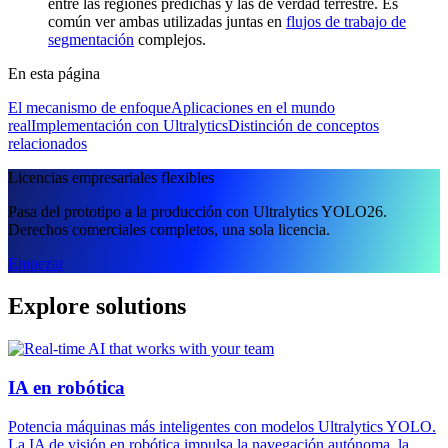
entre las regiones predichas y las de verdad terrestre. Es
común ver ambas utilizadas juntas en
flujos de trabajo de
segmentación
complejos.
En esta página
El mecanismo de enfoque
Aplicaciones en el mundo
real
Implementación con Ultralytics
Distinción de conceptos
relacionados
Licencias empresariales flexibles
Pasa del prototipo a la producción con Ultralytics YOLO26.
Derechos comerciales completos, una sola licencia.
Empezar
Explore solutions
IA en robótica
Potencia máquinas más inteligentes con modelos Ultralytics YOLO.
La IA de visión en robótica impulsa la navegación autónoma, la