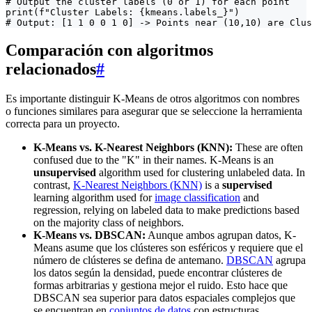
# Output the cluster labels (0 or 1) for each point

print(f"Cluster Labels: {kmeans.labels_}")

# Output: [1 1 0 0 1 0] -> Points near (10,10) are Clus
Comparación con algoritmos
relacionados
#
Es importante distinguir K-Means de otros algoritmos con nombres
o funciones similares para asegurar que se seleccione la herramienta
correcta para un proyecto.
K-Means vs. K-Nearest Neighbors (KNN):
These are often
confused due to the "K" in their names. K-Means is an
unsupervised
algorithm used for clustering unlabeled data. In
contrast,
K-Nearest Neighbors (KNN)
is a
supervised
learning algorithm used for
image classification
and
regression, relying on labeled data to make predictions based
on the majority class of neighbors.
K-Means vs. DBSCAN:
Aunque ambos agrupan datos, K-
Means asume que los clústeres son esféricos y requiere que el
número de clústeres se defina de antemano.
DBSCAN
agrupa
los datos según la densidad, puede encontrar clústeres de
formas arbitrarias y gestiona mejor el ruido. Esto hace que
DBSCAN sea superior para datos espaciales complejos que
se encuentran en
conjuntos de datos
con estructuras