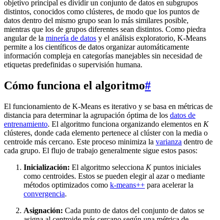
objetivo principal es dividir un conjunto de datos en subgrupos
distintos, conocidos como clústeres, de modo que los puntos de
datos dentro del mismo grupo sean lo más similares posible,
mientras que los de grupos diferentes sean distintos. Como piedra
angular de la
minería de datos
y el análisis exploratorio, K-Means
permite a los científicos de datos organizar automáticamente
información compleja en categorías manejables sin necesidad de
etiquetas predefinidas o supervisión humana.
Cómo funciona el algoritmo
#
El funcionamiento de K-Means es iterativo y se basa en métricas de
distancia para determinar la agrupación óptima de los
datos de
entrenamiento
. El algoritmo funciona organizando elementos en
K
clústeres, donde cada elemento pertenece al clúster con la media o
centroide más cercano. Este proceso minimiza la
varianza
dentro de
cada grupo. El flujo de trabajo generalmente sigue estos pasos:
Inicialización:
El algoritmo selecciona
K
puntos iniciales
como centroides. Estos se pueden elegir al azar o mediante
métodos optimizados como
k-means++
para acelerar la
convergencia
.
Asignación:
Cada punto de datos del conjunto de datos se
asigna al centroide más cercano según una métrica de