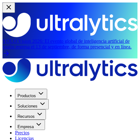
YOLO Vision 2026:
El evento global de inteligencia artificial de
visión regresa el 13 de septiembre, de forma presencial y en línea.
Productos
Soluciones
Recursos
Empresa
Precios
Licencias