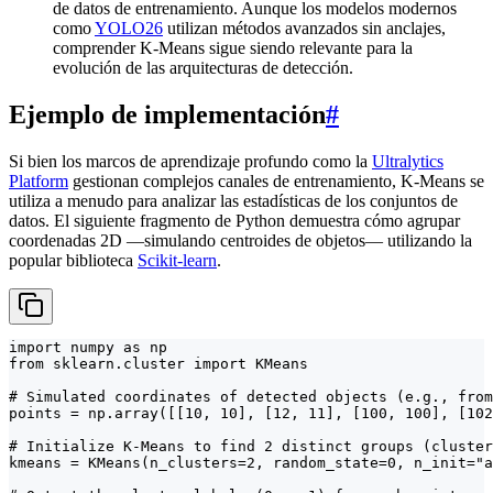
de datos de entrenamiento. Aunque los modelos modernos
como
YOLO26
utilizan métodos avanzados sin anclajes,
comprender K-Means sigue siendo relevante para la
evolución de las arquitecturas de detección.
Ejemplo de implementación
#
Si bien los marcos de aprendizaje profundo como la
Ultralytics
Platform
gestionan complejos canales de entrenamiento, K-Means se
utiliza a menudo para analizar las estadísticas de los conjuntos de
datos. El siguiente fragmento de Python demuestra cómo agrupar
coordenadas 2D —simulando centroides de objetos— utilizando la
popular biblioteca
Scikit-learn
.
import numpy as np

from sklearn.cluster import KMeans

# Simulated coordinates of detected objects (e.g., from
points = np.array([[10, 10], [12, 11], [100, 100], [102
# Initialize K-Means to find 2 distinct groups (cluster
kmeans = KMeans(n_clusters=2, random_state=0, n_init="a