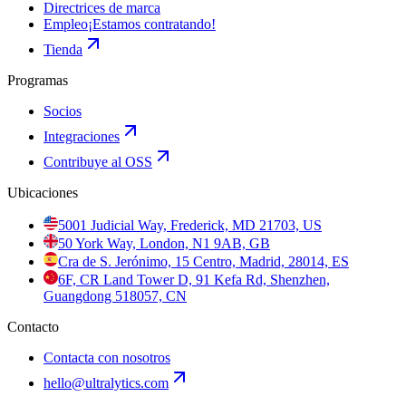
Directrices de marca
Empleo
¡Estamos contratando!
Tienda
Programas
Socios
Integraciones
Contribuye al OSS
Ubicaciones
5001 Judicial Way, Frederick, MD 21703, US
50 York Way, London, N1 9AB, GB
Cra de S. Jerónimo, 15 Centro, Madrid, 28014, ES
6F, CR Land Tower D, 91 Kefa Rd, Shenzhen,
Guangdong 518057, CN
Contacto
Contacta con nosotros
hello@ultralytics.com