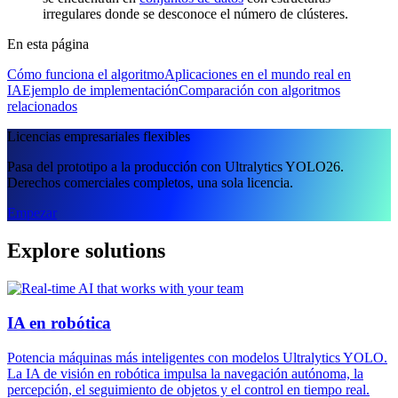
irregulares donde se desconoce el número de clústeres.
En esta página
Cómo funciona el algoritmo
Aplicaciones en el mundo real en
IA
Ejemplo de implementación
Comparación con algoritmos
relacionados
Licencias empresariales flexibles
Pasa del prototipo a la producción con Ultralytics YOLO26.
Derechos comerciales completos, una sola licencia.
Empezar
Explore solutions
IA en robótica
Potencia máquinas más inteligentes con modelos Ultralytics YOLO.
La IA de visión en robótica impulsa la navegación autónoma, la
percepción, el seguimiento de objetos y el control en tiempo real.