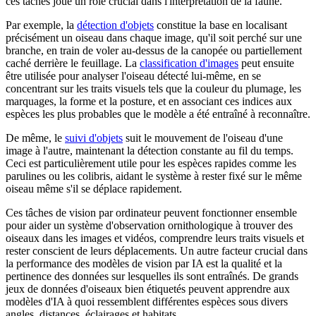
ces tâches joue un rôle crucial dans l'interprétation de la faune.
Par exemple, la
détection d'objets
constitue la base en localisant
précisément un oiseau dans chaque image, qu'il soit perché sur une
branche, en train de voler au-dessus de la canopée ou partiellement
caché derrière le feuillage. La
classification d'images
peut ensuite
être utilisée pour analyser l'oiseau détecté lui-même, en se
concentrant sur les traits visuels tels que la couleur du plumage, les
marquages, la forme et la posture, et en associant ces indices aux
espèces les plus probables que le modèle a été entraîné à reconnaître.
De même, le
suivi d'objets
suit le mouvement de l'oiseau d'une
image à l'autre, maintenant la détection constante au fil du temps.
Ceci est particulièrement utile pour les espèces rapides comme les
parulines ou les colibris, aidant le système à rester fixé sur le même
oiseau même s'il se déplace rapidement.
Ces tâches de vision par ordinateur peuvent fonctionner ensemble
pour aider un système d'observation ornithologique à trouver des
oiseaux dans les images et vidéos, comprendre leurs traits visuels et
rester conscient de leurs déplacements. Un autre facteur crucial dans
la performance des modèles de vision par IA est la qualité et la
pertinence des données sur lesquelles ils sont entraînés. De grands
jeux de données d'oiseaux bien étiquetés peuvent apprendre aux
modèles d'IA à quoi ressemblent différentes espèces sous divers
angles, distances, éclairages et habitats.