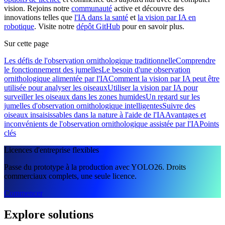
vision. Rejoins notre
communauté
active et découvre des
innovations telles que
l'IA dans la santé
et
la vision par IA en
robotique
. Visite notre
dépôt GitHub
pour en savoir plus.
Sur cette page
Les défis de l'observation ornithologique traditionnelle
Comprendre
le fonctionnement des jumelles
Le besoin d'une observation
ornithologique alimentée par l'IA
Comment la vision par IA peut être
utilisée pour analyser les oiseaux
Utiliser la vision par IA pour
surveiller les oiseaux dans les zones humides
Un regard sur les
jumelles d'observation ornithologique intelligentes
Suivre des
oiseaux insaisissables dans la nature à l'aide de l'IA
Avantages et
inconvénients de l'observation ornithologique assistée par l'IA
Points
clés
Licences d'entreprise flexibles
Passe du prototype à la production avec YOLO26. Droits
commerciaux complets, une seule licence.
Commencer
Explore solutions