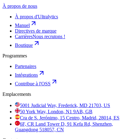
À propos de nous
À propos d'Ultralytics
Manuel
Directives de marque
Carrières
Nous recrutons !
Boutique
Programmes
Partenaires
Intégrations
Contribue à l'OSS
Emplacements
5001 Judicial Way, Frederick, MD 21703, US
50 York Way, London, N1 9AB, GB
Cra de S. Jerónimo, 15 Centro, Madrid, 28014, ES
6F, CR Land Tower D, 91 Kefa Rd, Shenzhen,
Guangdong 518057, CN