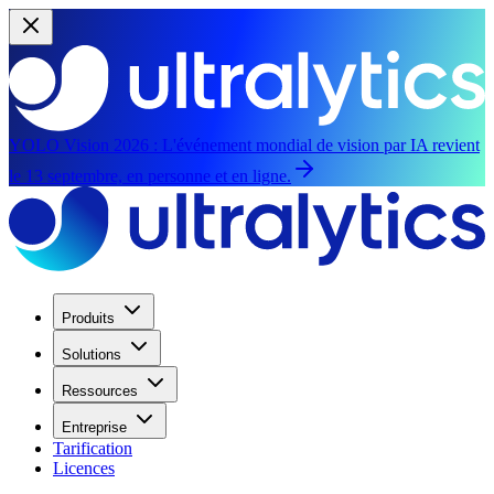
YOLO Vision 2026 :
L'événement mondial de vision par IA revient
le 13 septembre, en personne et en ligne.
Produits
Solutions
Ressources
Entreprise
Tarification
Licences