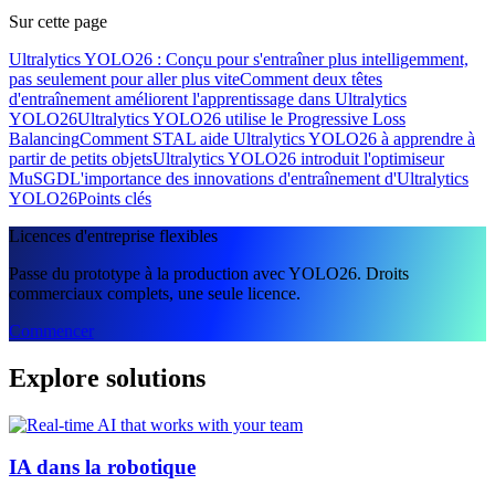
Sur cette page
Ultralytics YOLO26 : Conçu pour s'entraîner plus intelligemment,
pas seulement pour aller plus vite
Comment deux têtes
d'entraînement améliorent l'apprentissage dans Ultralytics
YOLO26
Ultralytics YOLO26 utilise le Progressive Loss
Balancing
Comment STAL aide Ultralytics YOLO26 à apprendre à
partir de petits objets
Ultralytics YOLO26 introduit l'optimiseur
MuSGD
L'importance des innovations d'entraînement d'Ultralytics
YOLO26
Points clés
Licences d'entreprise flexibles
Passe du prototype à la production avec YOLO26. Droits
commerciaux complets, une seule licence.
Commencer
Explore solutions
IA dans la robotique