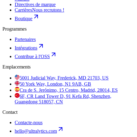
Directives de marque
Carrières
Nous recrutons !
Boutique
Programmes
Partenaires
Intégrations
Contribue à l'OSS
Emplacements
5001 Judicial Way, Frederick, MD 21703, US
50 York Way, London, N1 9AB, GB
Cra de S. Jerónimo, 15 Centro, Madrid, 28014, ES
6F, CR Land Tower D, 91 Kefa Rd, Shenzhen,
Guangdong 518057, CN
Contact
Contacte-nous
hello@ultralytics.com