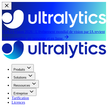
YOLO Vision 2026 :
L'événement mondial de vision par IA revient
le 13 septembre, en personne et en ligne.
Produits
Solutions
Ressources
Entreprise
Tarification
Licences