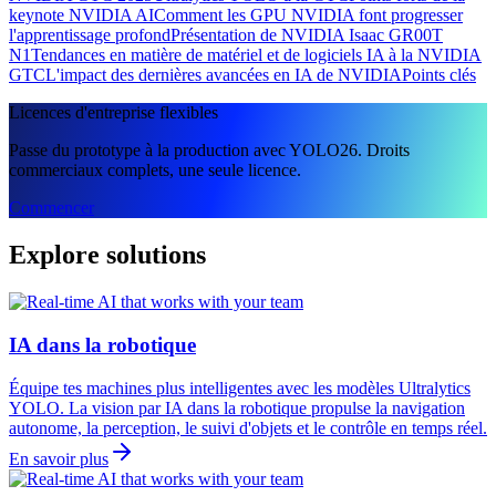
keynote NVIDIA AI
Comment les GPU NVIDIA font progresser
l'apprentissage profond
Présentation de NVIDIA Isaac GR00T
N1
Tendances en matière de matériel et de logiciels IA à la NVIDIA
GTC
L'impact des dernières avancées en IA de NVIDIA
Points clés
Licences d'entreprise flexibles
Passe du prototype à la production avec YOLO26. Droits
commerciaux complets, une seule licence.
Commencer
Explore solutions
IA dans la robotique
Équipe tes machines plus intelligentes avec les modèles Ultralytics
YOLO. La vision par IA dans la robotique propulse la navigation
autonome, la perception, le suivi d'objets et le contrôle en temps réel.
En savoir plus