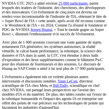
NVIDIA GTC 2025 a attiré environ
25 000 participants
, parmi
lesquels des leaders de l'industrie, des chercheurs, des développeurs
et des innovateurs. Cet événement de cinq jours est devenu un
rendez-vous incontournable de l'industrie de l'IA, obtenant le titre de
« Super Bowl de l'IA » cette année, après avoir été reconnu comme
« le Woodstock de l'IA » en 2024. Comme l'a résumé le fondateur et
PDG de NVIDIA
Jensen Huang
, « Tout le monde gagne au Super
Bowl », illustrant l'enthousiasme et le succès de l'événement.
Avec plus de 1 000 sessions couvrant une vaste gamme de sujets,
notamment l'IA générative, les systèmes autonomes, la réalité
virtuelle, le calcul haute performance, la robotique, la science des
données et l'IA dans la santé, la GTC s'est étendue à deux halls
d'exposition et des lieux supplémentaires comme le bâtiment PwC
pour des réunions de fournisseurs et des sessions. Le discours de
Huang au SAP Center a attiré à lui seul plus de 17 000 participants.
L'événement a également mis en vedette plusieurs autres
intervenants et discussions notables.
Yann LeCun
, directeur
scientifique de l'IA chez Meta, et
Bill Dally
, scientifique en chef
chez NVIDIA, ont partagé leurs perspectives sur l'avenir des
modèles d'IA et du matériel. De plus, des tables rondes sur l'essor de
la robotique humanoïde et l'impact des agents IA en entreprise ont
offert des points de vue précieux sur les technologies de pointe qui
façonnent les industries d'aujourd'hui.