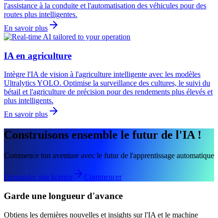
l'assistance à la conduite et l'automatisation des véhicules pour des
routes plus intelligentes.
En savoir plus
IA en agriculture
Intègre l'IA de vision à l'agriculture intelligente avec les modèles
Ultralytics YOLO. Optimise la surveillance des cultures, le suivi du
bétail et l'agriculture de précision pour des rendements plus élevés et
plus intelligents.
En savoir plus
Construisons ensemble le futur de l'IA !
Commence ton aventure avec le futur de l'apprentissage automatique
Demander une licence
Commencer
Garde une longueur d'avance
Obtiens les dernières nouvelles et insights sur l'IA et le machine