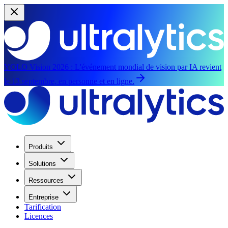
YOLO Vision 2026 :
L'événement mondial de vision par IA revient
le 13 septembre, en personne et en ligne.
Produits
Solutions
Ressources
Entreprise
Tarification
Licences