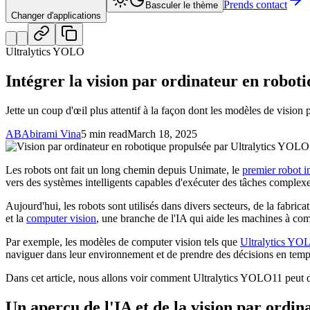
Prends contact
Basculer le thème
Changer d'applications
Ultralytics YOLO
Intégrer la vision par ordinateur en robo
Jette un coup d'œil plus attentif à la façon dont les modèles de vision
AB
Abirami Vina
5 min read
March 18, 2025
Les robots ont fait un long chemin depuis Unimate, le
premier robot in
vers des systèmes intelligents capables d'exécuter des tâches complexe
Aujourd'hui, les robots sont utilisés dans divers secteurs, de la fabrica
et la
computer vision
, une branche de l'IA qui aide les machines à comp
Par exemple, les modèles de computer vision tels que
Ultralytics YO
naviguer dans leur environnement et de prendre des décisions en temps
Dans cet article, nous allons voir comment Ultralytics YOLO11 peut dot
Un aperçu de l'IA et de la vision par ordin