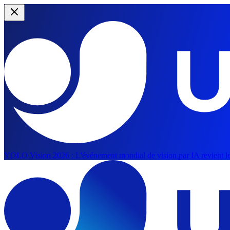
YOLO Vision 2026 :
L'événement mondial de vision par IA revient le