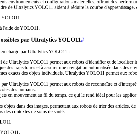
nts environnements et configurations matérielles, offrant des perfor
endre de Ultralytics YOLO11 aident à réduire la courbe d'apprentissage, c
 à l'aide de YOLO11.
possibles par Ultralytics YOLO11
#
es en charge par Ultralytics YOLO11 :
el de Ultralytics YOLO11 permet aux robots d'identifier et de localiser 
mique des trajectoires et à assurer une navigation automatisée dans des e
formes exacts des objets individuels, Ultralytics YOLO11 permet aux rob
e par Ultralytics YOLO11 permet aux robots de reconnaître et d'interpré
x côtés des humains.
s en mouvement au fil du temps, ce qui le rend idéal pour les applicati
s objets dans des images, permettant aux robots de trier des articles, d
ns des contextes de soins de santé.
cs YOLO11.