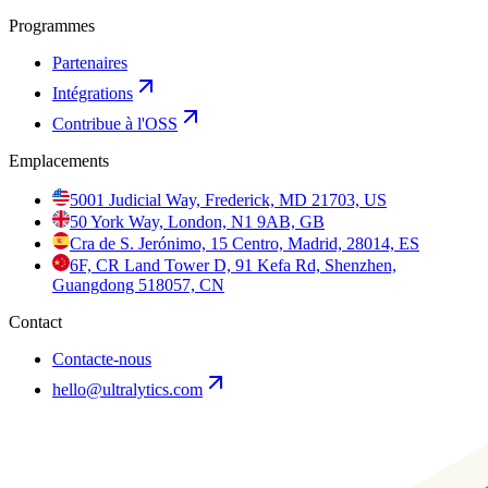
Programmes
Partenaires
Intégrations
Contribue à l'OSS
Emplacements
5001 Judicial Way, Frederick, MD 21703, US
50 York Way, London, N1 9AB, GB
Cra de S. Jerónimo, 15 Centro, Madrid, 28014, ES
6F, CR Land Tower D, 91 Kefa Rd, Shenzhen,
Guangdong 518057, CN
Contact
Contacte-nous
hello@ultralytics.com