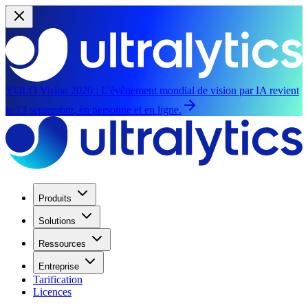
YOLO Vision 2026 :
L'événement mondial de vision par IA revient
le 13 septembre, en personne et en ligne.
Produits
Solutions
Ressources
Entreprise
Tarification
Licences