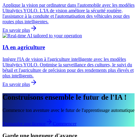
Applique la vision par ordinateur dans l'automobile avec les modèles
Ultralytics YOLO. L'IA de vision améliore la sécurité routière,
l'assistance à la conduite et l'automatisation des véhicules pour des
routes plus intelligentes.
En savoir plus
IA en agriculture
Intègre l'IA de vision à l'agriculture intelligente avec les modèles
Ultralytics YOLO. Optimise la surveillance des cultures, le suivi du
bétail et l'agriculture de précision pour des rendements plus élevés et
plus intelligents.
En savoir plus
Construisons ensemble le futur de l'IA !
Commence ton aventure avec le futur de l'apprentissage automatique
Demander une licence
Commencer
Garde une longueur d'avance