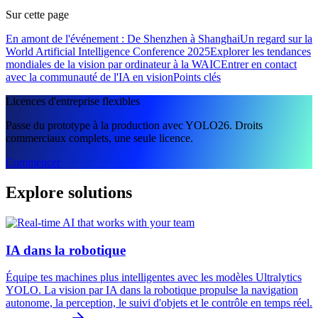
Sur cette page
En amont de l'événement : De Shenzhen à Shanghai
Un regard sur la
World Artificial Intelligence Conference 2025
Explorer les tendances
mondiales de la vision par ordinateur à la WAIC
Entrer en contact
avec la communauté de l'IA en vision
Points clés
Licences d'entreprise flexibles
Passe du prototype à la production avec YOLO26. Droits
commerciaux complets, une seule licence.
Commencer
Explore solutions
IA dans la robotique
Équipe tes machines plus intelligentes avec les modèles Ultralytics
YOLO. La vision par IA dans la robotique propulse la navigation
autonome, la perception, le suivi d'objets et le contrôle en temps réel.