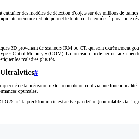
nt entraîner des modèles de détection d'objets sur des millions de trames 
empreinte mémoire réduite permet le traitement d'entrées à plus haute résol
iques 3D provenant de scanners IRM ou CT, qui sont extrêmement go
e type « Out of Memory » (OOM). La précision mixte permet aux cherche
tiquer les maladies plus tôt.
Ultralytics
#
mplexité de la précision mixte automatiquement via une fonctionnali
formances optimales.
OLO26, où la précision mixte est active par défaut (contrôlable via l'a