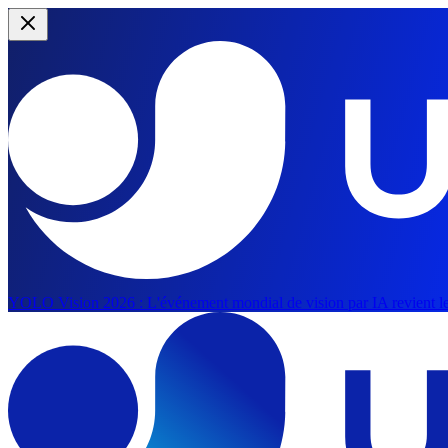
YOLO Vision 2026 :
L'événement mondial de vision par IA revient le