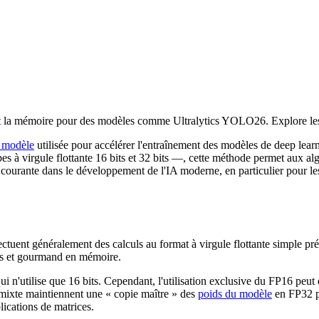
it la mémoire pour des modèles comme Ultralytics YOLO26. Explore les
e modèle
utilisée pour accélérer l'entraînement des modèles de deep le
s à virgule flottante 16 bits et 32 bits —, cette méthode permet aux a
ue courante dans le développement de l'IA moderne, en particulier pour 
fectuent généralement des calculs au format à virgule flottante simple
uls et gourmand en mémoire.
i n'utilise que 16 bits. Cependant, l'utilisation exclusive du FP16 peu
 mixte maintiennent une « copie maître » des
poids du modèle
en FP32 pou
lications de matrices.