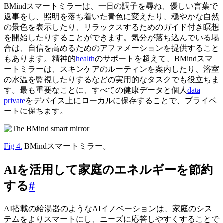
BMindスマートミラーは、一日の調子を尋ね、優しい言葉で
返事をし、照明を落ち着いた青色に変えたり、穏やかな自然
の景色を表示したり、リラックスするためのガイド付き瞑想
を開始したりすることができます。気分が落ち込んでいる場
合は、自信を高めるためのアファメーションを提供すること
もあります。精神的
health
のサポートを超えて、BMindスマ
ートミラーは、スキンケアのルーティンを案内したり、浴室
の水温を監視したりするなどの実用的なタスクでも役立ちま
す。最も重要なことに、すべての健康データと個人
data
private
をデバイス上にローカルに保存することで、プライベ
ートに保ちます。
Fig 4.
BMindスマートミラー。
AIを活用して家庭のエネルギーを節約
する
#
AI搭載の給湯器のようなAIイノベーションは、家庭のシス
テムをよりスマートにし、ニーズに応答しやすくすることで