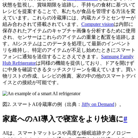
状態を監視し、賞味期限を追跡し、手持ちの食材に基づいて
レシピを提案することで、私たちが食品を管理する方法を変
えています。これらの冷蔵庫には、内蔵カメラとセンサーが
組み合わされて搭載されています。
Computer vision
は内部に
保存されたアイテムのキャプチャ画像を分析するために使用
され、センサーはこれらのアイテムの重量と配置を追跡しま
す。AIシステムはこのデータを処理して最新のインベント
リを維持し、特定のアイテムが不足し始めたときにスマート
フォンに通知を送信することさえできます。
Samsung Family
Hub Refrigerator
は同様の機能を提供しており、ドアを開けず
に中身を確認できるタッチスクリーンを備えています。買い
物リストの作成、レシピの推薦、家の中の他のスマートデバ
イスとの接続が可能です。
図2. スマートAI冷蔵庫の例（出典：
Jiffy on Demand
）。
家庭へのAI導入で寝室をより快適に
#
AIは、スマートマットレスや高度な睡眠追跡テクノロジー