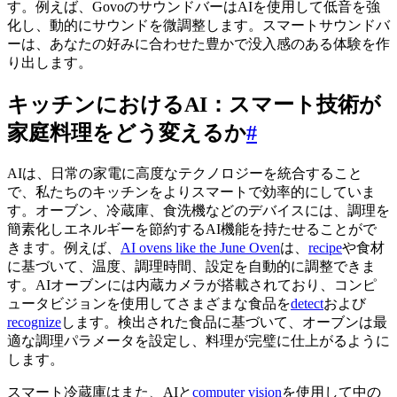
す。例えば、GovoのサウンドバーはAIを使用して低音を強
化し、動的にサウンドを微調整します。スマートサウンドバ
ーは、あなたの好みに合わせた豊かで没入感のある体験を作
り出します。
キッチンにおけるAI：スマート技術が
家庭料理をどう変えるか
#
AIは、日常の家電に高度なテクノロジーを統合すること
で、私たちのキッチンをよりスマートで効率的にしていま
す。オーブン、冷蔵庫、食洗機などのデバイスには、調理を
簡素化しエネルギーを節約するAI機能を持たせることがで
きます。例えば、
AI ovens like the June Oven
は、
recipe
や食材
に基づいて、温度、調理時間、設定を自動的に調整できま
す。AIオーブンには内蔵カメラが搭載されており、コンピ
ュータビジョンを使用してさまざまな食品を
detect
および
recognize
します。検出された食品に基づいて、オーブンは最
適な調理パラメータを設定し、料理が完璧に仕上がるように
します。
スマート冷蔵庫はまた、AIと
computer vision
を使用して中の