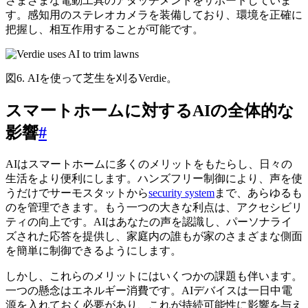
さまざまな電動工具のアタッチメントをサポートしていま
す。感知用のステレオカメラを装備しており、環境を正確に
把握し、相互作用することが可能です。
図6. AIを使って芝生を刈るVerdie。
スマートホームに対するAIの全体的な
影響
#
AIはスマートホームに多くのメリットをもたらし、日々の
生活をより便利にします。ハンズフリー制御により、声を使
うだけでサーモスタットから
security system
まで、あらゆるも
のを管理できます。もう一つの大きな利点は、アクセシビリ
ティの向上です。AIはあなたの声を認識し、パーソナライ
ズされた応答を提供し、家庭内の誰もが家のさまざまな側面
を簡単に制御できるようにします。
しかし、これらのメリットにはいくつかの課題も伴います。
一つの懸念はエネルギー消費です。AIデバイスは一日中電
源を入れておく必要があり、これが持続可能性に影響を与え