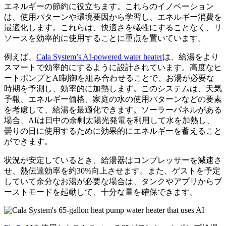
エネルギーの節約に役立ちます。これらのイノベーション
は、使用パターンや環境要因から学習し、エネルギー消費を
最適化します。これらは、快適さを犠牲にすることなく、リ
ソースを効率的に使用することに重点を置いています。
例えば、
Cala System’s AI-powered water heater
は、給湯をより
スマートで効率的にするように設計されています。高度なヒ
ートポンプとAI制御を組み合わせることで、お湯が必要な
時期を予測し、効率的に加熱します。このシステムは、天気
予報、エネルギー価格、家庭の水の使用パターンなどの要素
を考慮して、給湯を最適化できます。ソーラーパネルがある
場合、AIは日中の余剰太陽光発電を利用して水を加熱し、
曇りの日に使用するために効果的にエネルギーを蓄えること
ができます。
状況が安定しているとき、給湯器はコンプレッサーを減速さ
せ、熱伝達効率を約30%向上させます。また、ゲストを予定
していて余分なお湯が必要な場合は、タンクやアプリからブ
ーストモードを起動して、十分な量を確保できます。