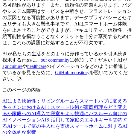
る可能性があります。また、信頼性の問題もあります。バグ
やシステム障害はサービスを中断させ、フラストレーション
の原因となる可能性があります。データプライバシーとセキ
ュリティも大きな懸念事項です。AIはスマートホーム体験
を向上させることができますが、セキュリティ、信頼性、持
続可能性を損なうことなくメリットを十分に享受するために
は、これらの課題に対処することが不可欠です。
AIが私たちの生活をどのように形作っているかを引き続き
探求するために、
our community
に参加してください！AIが
agriculture
や
healthcare
のイノベーションをどのように推進し
ているかを見るために、
GitHub repository
を覗いてみてくだ
さい。🚀
このページの内容
AIによる快適性：リビングルームをスマートハブに変える
キッチンにおけるAI：スマート技術が家庭料理をどう変え
るか
家庭へのAI導入で寝室をより快適に
バスルーム向けの
AIイノベーション
AIを活用して家庭のエネルギーを節約す
る
AIツールで庭の手入れを支援
スマートホームに対するAI
の全体的な影響