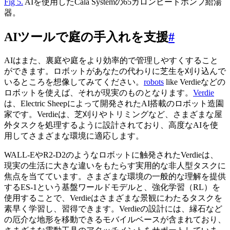
Fig 5.
AIを使用したCala Systemの65ガロンヒートポンプ給湯
器。
AIツールで庭の手入れを支援
#
AIはまた、裏庭や庭をより効率的で管理しやすくすること
ができます。ロボットがあなたの代わりに芝生を刈り込んで
いるところを想像してみてください。
robots
like Verdieなどの
ロボットを使えば、それが現実のものとなります。
Verdie
は、Electric Sheepによって開発されたAI搭載のロボット造園
家です。Verdieは、芝刈りやトリミングなど、さまざまな屋
外タスクを処理するように設計されており、高度なAIを使
用してさまざまな環境に適応します。
WALL-EやR2-D2のようなロボットに触発されたVerdieは、
現実の生活に大きな違いをもたらす実用的な非人型タスクに
焦点を当てています。さまざまな環境の一般的な理解を提供
するES-1という基盤ワールドモデルと、強化学習（RL）を
使用することで、Verdieはさまざまな景観にわたるタスクを
素早く学習し、習得できます。Verdieの設計には、縁石など
の厄介な地形を移動できるモバイルベースが含まれており、