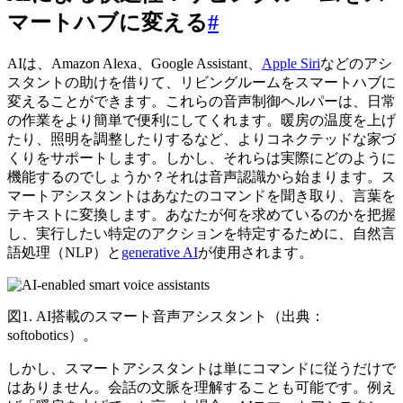
マートハブに変える
#
AIは、Amazon Alexa、Google Assistant、
Apple Siri
などのアシ
スタントの助けを借りて、リビングルームをスマートハブに
変えることができます。これらの音声制御ヘルパーは、日常
の作業をより簡単で便利にしてくれます。暖房の温度を上げ
たり、照明を調整したりするなど、よりコネクテッドな家づ
くりをサポートします。しかし、それらは実際にどのように
機能するのでしょうか？それは音声認識から始まります。ス
マートアシスタントはあなたのコマンドを聞き取り、言葉を
テキストに変換します。あなたが何を求めているのかを把握
し、実行したい特定のアクションを特定するために、自然言
語処理（NLP）と
generative AI
が使用されます。
図1. AI搭載のスマート音声アシスタント（出典：
softobotics）。
しかし、スマートアシスタントは単にコマンドに従うだけで
はありません。会話の文脈を理解することも可能です。例え