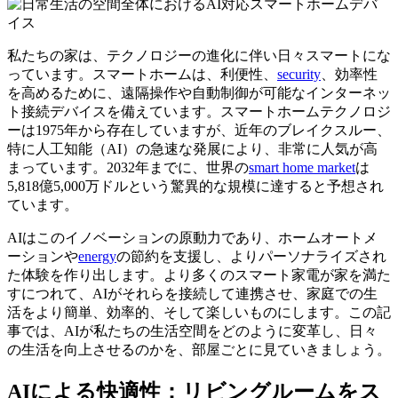
私たちの家は、テクノロジーの進化に伴い日々スマートにな
っています。スマートホームは、利便性、
security
、効率性
を高めるために、遠隔操作や自動制御が可能なインターネッ
ト接続デバイスを備えています。スマートホームテクノロジ
ーは1975年から存在していますが、近年のブレイクスルー、
特に人工知能（AI）の急速な発展により、非常に人気が高
まっています。2032年までに、世界の
smart home market
は
5,818億5,000万ドルという驚異的な規模に達すると予想され
ています。
AIはこのイノベーションの原動力であり、ホームオートメ
ーションや
energy
の節約を支援し、よりパーソナライズされ
た体験を作り出します。より多くのスマート家電が家を満た
すにつれて、AIがそれらを接続して連携させ、家庭での生
活をより簡単、効率的、そして楽しいものにします。この記
事では、AIが私たちの生活空間をどのように変革し、日々
の生活を向上させるのかを、部屋ごとに見ていきましょう。
AIによる快適性：リビングルームをス