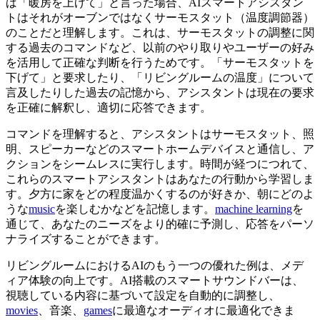
ば「暖房を上げて」と言った場合、AIスマートアシスタン
トはそれがオーブンではなくサーモスタット（温度調節器）
のことだと理解します。これは、サーモスタットの調整に関
する過去のコマンドなど、以前のやり取りやユーザーの好み
を活用して正確な判断を行うためです。「サーモスタットを
下げて」と要求したり、「リビングルームの温度」について
言及したりした過去の記憶から、アシスタントは現在の要求
を正確に解釈し、適切に応答できます。
コマンドを理解すると、アシスタントはサーモスタット、照
明、スピーカーなどのスマートホームデバイスと通信し、ア
クションをシームレスに実行します。時間が経つにつれて、
これらのスマートアシスタントはあなたの行動から学習しま
す。夕方に家をどの程度温かくするのが好きか、朝にどのよ
うな
music
を楽しむかなどを記憶します。
machine learning
を
通じて、あなたのニーズをより的確に予測し、応答をパーソ
ナライズすることができます。
リビングルームにおけるAIのもう一つの優れた例は、メデ
ィア体験の向上です。AI搭載のスマートサウンドバーは、
視聴している内容に基づいて設定を自動的に調整し、
movies
、音楽、
games
に最適なオーディオに最適化できま