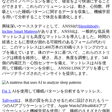
などのイノベーションを通じて、寝室をより快適にすること
ができます。これらのソリューションは、動き、心拍数、呼
吸といった睡眠パターンに関するデータを収集し、機械学習
を用いて分析することで休息を最適化します。
興味深いケーススタディとして、ANSSilの
SleepInbody-
Incline Smart Mattress
があります。ANSSilは、一般的な低反発
マットレスよりも高度なマットレスを導入しました。時間の
経過とともに形状が崩れる可能性のあるフォームの代わり
に、このマットレスは1,400万本の3D織りストリングのウェ
ブを備えています。体のデータに基づいて、これらのストリ
ングは構造を維持し、硬さ、高さ、角度を調整します。540
個の内蔵圧力・心拍センサーを備え、マットレスはAIを使
用して睡眠パターンを分析し、ANSSil LINKアプリを通じて
パーソナライズされたインサイトを提供します。
Fig 3.
AIを使用して睡眠パターンを分析するマットレス。
Tallywell
は、休息の質を向上させるために設計されたもう一
つのAIアプリケーションです。Apple WatchのHealthKitアプ
リケーションと機械学習を使用して、睡眠のさまざまな側面