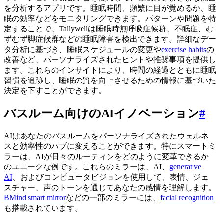
を分析するアプリです。睡眠時間、頻繁に目が覚めるか、睡
眠の効率などをモニタリングできます。パターンや問題を特
定することで、Tallywellは睡眠時無呼吸症候群、不眠症、む
ずむず脚症候群などの睡眠障害を検出できます。詳細なデー
タ分析に基づき、睡眠スケジュールの変更や
exercise habits
の
改善など、パーソナライズされたヒントや推奨事項を提供し
ます。これらのインサイトにより、時間の経過とともに睡眠
習慣を追跡し、睡眠の質を向上させるための情報に基づいた
決定を下すことができます。
バスルーム向けのAIイノベーション
#
AIはあなたのバスルームをパーソナライズされたウェルネ
スと効率性のハブに変えることができます。特にスマートミ
ラーは、AIが日々のルーティンをどのように変革できるか
のユニークな例です。これらのミラーは、AI、
generative
AI
、およびコンピュータビジョンを使用して、表情、ジェ
スチャー、声のトーンを通じてあなたの感情を理解します。
BMind smart mirror
などの一部のミラーには、
facial recognition
も搭載されています。