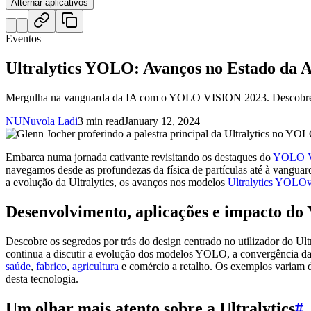
Alternar aplicativos
Eventos
Ultralytics YOLO: Avanços no Estado da A
Mergulha na vanguarda da IA com o YOLO VISION 2023. Descobre a 
NU
Nuvola Ladi
3 min read
January 12, 2024
Embarca numa jornada cativante revisitando os destaques do
YOLO V
navegamos desde as profundezas da física de partículas até à vanguarda
a evolução da Ultralytics, os avanços nos modelos
Ultralytics YOLO
Desenvolvimento, aplicações e impacto d
Descobre os segredos por trás do design centrado no utilizador do 
continua a discutir a evolução dos modelos YOLO, a convergência da 
saúde
,
fabrico
,
agricultura
e comércio a retalho. Os exemplos variam 
desta tecnologia.
Um olhar mais atento sobre a Ultralytics
#