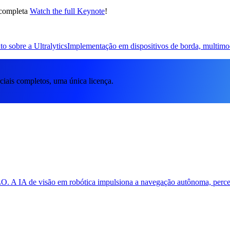
 completa
Watch the full Keynote
!
o sobre a Ultralytics
Implementação em dispositivos de borda, multimo
iais completos, uma única licença.
O. A IA de visão em robótica impulsiona a navegação autônoma, percep