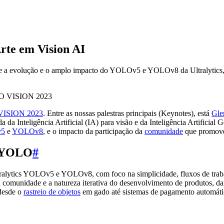
rte em Vision AI
evolução e o amplo impacto do YOLOv5 e YOLOv8 da Ultralytics, gu
ISION 2023
. Entre as nossas palestras principais (Keynotes), está
Gle
 da Inteligência Artificial (IA) para visão e da Inteligência Artificial
v5
e
YOLOv8
, e o impacto da participação da
comunidade
que promov
o YOLO
#
Ultralytics YOLOv5 e YOLOv8, com foco na simplicidade, fluxos de tra
comunidade e a natureza iterativa do desenvolvimento de produtos, da
desde o
rastreio de objetos
em gado até sistemas de pagamento automático