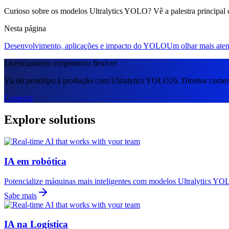
Curioso sobre os modelos Ultralytics YOLO? Vê a palestra principal
Nesta página
Desenvolvimento, aplicações e impacto do YOLO
Um olhar mais atent
Licenciamento corporativo flexível
Vá do protótipo à produção com Ultralytics YOLO26. Direitos comerc
Começar
Explore solutions
IA em robótica
Potencialize máquinas mais inteligentes com modelos Ultralytics YOL
Sabe mais
IA na Logística