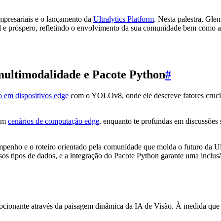
mpresariais e o lançamento da
Ultralytics Platform
. Nesta palestra, Gle
l e próspero, refletindo o envolvimento da sua comunidade bem como a 
multimodalidade e Pacote Python
#
 em dispositivos edge
com o YOLOv8, onde ele descreve fatores cruciai
 em
cenários de computação edge
, enquanto te profundas em discussões
empenho e o roteiro orientado pela comunidade que molda o futuro da
s tipos de dados, e a integração do Pacote Python garante uma inclusão
ocionante através da paisagem dinâmica da IA de Visão. À medida que u