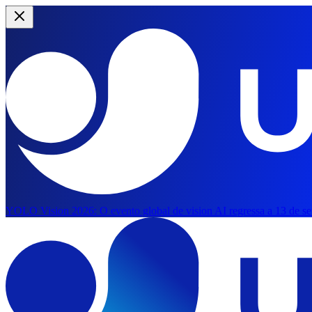
YOLO Vision 2026:
O evento global de vision AI regressa a 13 de s