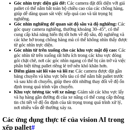
Góc nhìn trực diện giá đỡ:
Các camera đặt đối diện với giá
pallet có thể nắm bắt toàn bộ chiều cao của các chồng hàng,
giúp dễ dàng quan sát việc xếp quá cao và tải trọng bị
nghiêng.
Góc nhìn nghiêng để quan sát độ sâu và độ nghiêng:
Các
góc quay camera nghiêng, thường khoảng 30–45°, có thể
cung cấp khả năng hiển thị tốt hơn về độ sâu, độ nghiêng và
các khe hở trong chồng hàng mà có thể không nhìn thấy được
từ góc nhìn trực diện.
Góc nhìn từ trên xuống cho các khu vực mật độ cao:
Các
góc nhìn từ trên xuống rất hữu ích trong các khu vực đóng
gói chặt chẽ, nơi các góc nhìn ngang có thể bị cản trở và việc
phân biệt từng pallet riêng lẻ trở nên khó khăn hơn.
Điểm giám sát lối vào và lối ra:
Các camera được đặt gần
băng chuyền và khu vực bến tàu có thể nắm bắt pallet trước
và sau khi di chuyển, giúp theo dõi những thay đổi về độ ổn
định trong quá trình vận chuyển.
Khu vực tương tác với xe nâng:
Giám sát các khu vực lấy
và hạ hàng gần đường đi của xe nâng có thể cung cấp thông
tin chi tiết về độ ổn định của tải trọng trong quá trình xử lý,
nơi nhiều vấn đề thường xảy ra.
Các ứng dụng thực tế của vision AI trong
xếp pallet
#