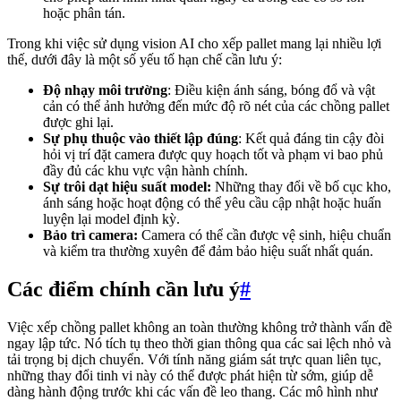
hoặc phân tán.
Trong khi việc sử dụng vision AI cho xếp pallet mang lại nhiều lợi
thế, dưới đây là một số yếu tố hạn chế cần lưu ý:
Độ nhạy môi trường
: Điều kiện ánh sáng, bóng đổ và vật
cản có thể ảnh hưởng đến mức độ rõ nét của các chồng pallet
được ghi lại.
Sự phụ thuộc vào thiết lập đúng
: Kết quả đáng tin cậy đòi
hỏi vị trí đặt camera được quy hoạch tốt và phạm vi bao phủ
đầy đủ các khu vực vận hành chính.
Sự trôi dạt hiệu suất model:
Những thay đổi về bố cục kho,
ánh sáng hoặc hoạt động có thể yêu cầu cập nhật hoặc huấn
luyện lại model định kỳ.
Bảo trì camera:
Camera có thể cần được vệ sinh, hiệu chuẩn
và kiểm tra thường xuyên để đảm bảo hiệu suất nhất quán.
Các điểm chính cần lưu ý
#
Việc xếp chồng pallet không an toàn thường không trở thành vấn đề
ngay lập tức. Nó tích tụ theo thời gian thông qua các sai lệch nhỏ và
tải trọng bị dịch chuyển. Với tính năng giám sát trực quan liên tục,
những thay đổi tinh vi này có thể được phát hiện từ sớm, giúp dễ
dàng hành động trước khi các vấn đề leo thang. Các mô hình như