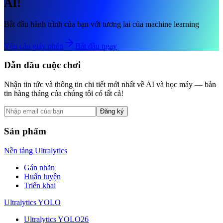
AI!
Bắt đầu hành trình của bạn với tương lai của machine learning
Yêu cầu giấy phép
Bắt đầu ngay
Dẫn đầu cuộc chơi
Nhận tin tức và thông tin chi tiết mới nhất về AI và học máy — bản
tin hàng tháng của chúng tôi có tất cả!
Đăng ký
Sản phẩm
Nền tảng Ultralytics
Gán nhãn
Huấn luyện
Triển khai
Ultralytics YOLO
Ultralytics YOLO26