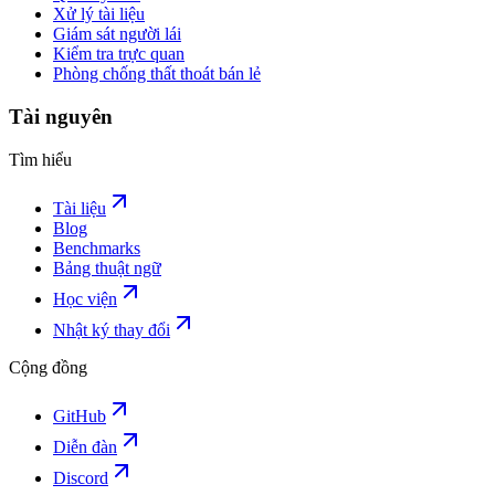
Xử lý tài liệu
Giám sát người lái
Kiểm tra trực quan
Phòng chống thất thoát bán lẻ
Tài nguyên
Tìm hiểu
Tài liệu
Blog
Benchmarks
Bảng thuật ngữ
Học viện
Nhật ký thay đổi
Cộng đồng
GitHub
Diễn đàn
Discord