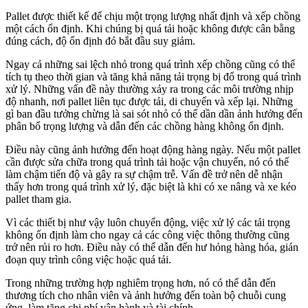
Pallet được thiết kế để chịu một trọng lượng nhất định và xếp chồng
một cách ổn định. Khi chúng bị quá tải hoặc không được cân bằng
đúng cách, độ ổn định đó bắt đầu suy giảm.
Ngay cả những sai lệch nhỏ trong quá trình xếp chồng cũng có thể
tích tụ theo thời gian và tăng khả năng tải trọng bị đổ trong quá trình
xử lý. Những vấn đề này thường xảy ra trong các môi trường nhịp
độ nhanh, nơi pallet liên tục được tải, di chuyển và xếp lại. Những
gì ban đầu tưởng chừng là sai sót nhỏ có thể dần dần ảnh hưởng đến
phân bổ trọng lượng và dẫn đến các chồng hàng không ổn định.
Điều này cũng ảnh hưởng đến hoạt động hàng ngày. Nếu một pallet
cần được sửa chữa trong quá trình tải hoặc vận chuyển, nó có thể
làm chậm tiến độ và gây ra sự chậm trễ. Vấn đề trở nên dễ nhận
thấy hơn trong quá trình xử lý, đặc biệt là khi có xe nâng và xe kéo
pallet tham gia.
Vì các thiết bị như vậy luôn chuyển động, việc xử lý các tải trọng
không ổn định làm cho ngay cả các công việc thông thường cũng
trở nên rủi ro hơn. Điều này có thể dẫn đến hư hỏng hàng hóa, gián
đoạn quy trình công việc hoặc quá tải.
Trong những trường hợp nghiêm trọng hơn, nó có thể dẫn đến
thương tích cho nhân viên và ảnh hưởng đến toàn bộ chuỗi cung
ứng, làm tăng chi phí vận hành và tài chính.