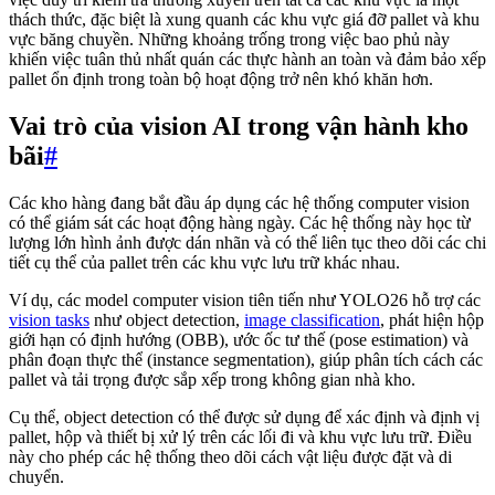
thách thức, đặc biệt là xung quanh các khu vực giá đỡ pallet và khu
vực băng chuyền. Những khoảng trống trong việc bao phủ này
khiến việc tuân thủ nhất quán các thực hành an toàn và đảm bảo xếp
pallet ổn định trong toàn bộ hoạt động trở nên khó khăn hơn.
Vai trò của vision AI trong vận hành kho
bãi
#
Các kho hàng đang bắt đầu áp dụng các hệ thống computer vision
có thể giám sát các hoạt động hàng ngày. Các hệ thống này học từ
lượng lớn hình ảnh được dán nhãn và có thể liên tục theo dõi các chi
tiết cụ thể của pallet trên các khu vực lưu trữ khác nhau.
Ví dụ, các model computer vision tiên tiến như YOLO26 hỗ trợ các
vision tasks
như object detection,
image classification
, phát hiện hộp
giới hạn có định hướng (OBB), ước ốc tư thế (pose estimation) và
phân đoạn thực thể (instance segmentation), giúp phân tích cách các
pallet và tải trọng được sắp xếp trong không gian nhà kho.
Cụ thể, object detection có thể được sử dụng để xác định và định vị
pallet, hộp và thiết bị xử lý trên các lối đi và khu vực lưu trữ. Điều
này cho phép các hệ thống theo dõi cách vật liệu được đặt và di
chuyển.