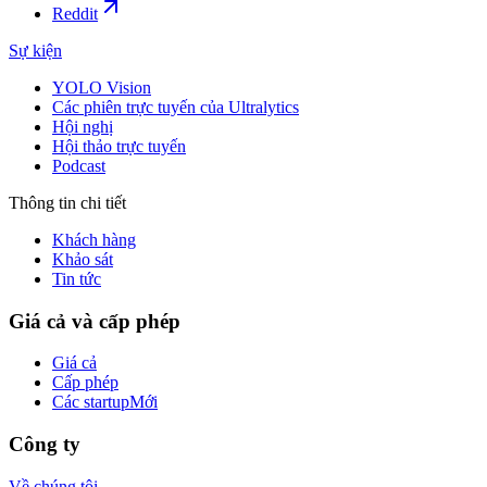
Reddit
Sự kiện
YOLO Vision
Các phiên trực tuyến của Ultralytics
Hội nghị
Hội thảo trực tuyến
Podcast
Thông tin chi tiết
Khách hàng
Khảo sát
Tin tức
Giá cả và cấp phép
Giá cả
Cấp phép
Các startup
Mới
Công ty
Về chúng tôi