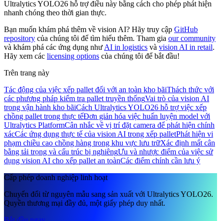
Ultralytics YOLO26 hỗ trợ điều này bằng cách cho phép phát hiện
nhanh chóng theo thời gian thực.
Bạn muốn khám phá thêm về vision AI? Hãy truy cập
GitHub
repository
của chúng tôi để tìm hiểu thêm. Tham gia
our community
và khám phá các ứng dụng như
AI in logistics
và
vision AI in retail
.
Hãy xem các
licensing options
của chúng tôi để bắt đầu!
Trên trang này
Tác động của việc xếp pallet đối với an toàn kho bãi
Thách thức với
các phương pháp kiểm tra pallet truyền thống
Vai trò của vision AI
trong vận hành kho bãi
Cách Ultralytics YOLO26 hỗ trợ việc xếp
chồng pallet trong thực tế
Đơn giản hóa việc huấn luyện model với
Ultralytics Platform
Cân nhắc về vị trí đặt camera để phát hiện chính
xác
Các ứng dụng thực tế của vision AI trong xếp pallet
Phát hiện vi
phạm chiều cao chồng hàng trong khu vực lưu trữ
Xác định mất cân
bằng tải trọng và cấu trúc bị nghiêng
Ưu và nhược điểm của việc sử
dụng vision AI cho xếp pallet an toàn
Các điểm chính cần lưu ý
Cấp phép doanh nghiệp linh hoạt
Chuyển đổi từ nguyên mẫu sang sản xuất với Ultralytics YOLO26.
Quyền thương mại đầy đủ, một giấy phép duy nhất.
Bắt đầu ngay