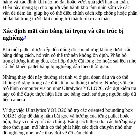
hàng và xác định khi nào nó đạt hoặc vượt quá giới hạn an toàn.
Điều này mang lại cho người vận hành kho tầm nhìn sớm về các
vấn đề tiềm ẩn, giúp họ có thể điều chỉnh cách xếp chồng hoặc phân
bổ lại tải trọng trước khi chúng trở thành rủi ro an toàn.
Xác định mất cân bằng tải trọng và cấu trúc bị
nghiêng
#
Khi một pallet được xếp đến đúng độ cao nhưng không được cân
bằng đúng cách, nó vẫn có thể trở nên không ổn định. Phân bổ
trọng lượng không đều, các hộp được đặt lỏng lẻo hoặc sai lệch nhẹ
có thể khiến pallet hàng bị nghiêng dần theo thời gian.
Những thay đổi này thường rất tinh vi ở giai đoạn đầu và có thể
không rõ ràng trong các đợt kiểm tra thông thường. Nhưng với các
mô hình computer vision như Ultralytics YOLO26, các đợt kiểm tra
này có thể được thực hiện liên tục bằng cách sử dụng nguồn cấp dữ
liệu camera.
Ví dụ: việc Ultralytics YOLO26 hỗ trợ các oriented bounding box
(OBB) giúp dễ dàng nắm bắt góc và hướng của từng pallet hoặc
hộp, thay vì chỉ vị trí của chúng. Bằng cách theo dõi các hướng này
theo thời gian, mô hình có thể phát hiện các dịch chuyển nhỏ như
độ nghiêng nhẹ hoặc thay đổi về độ căn chỉnh.