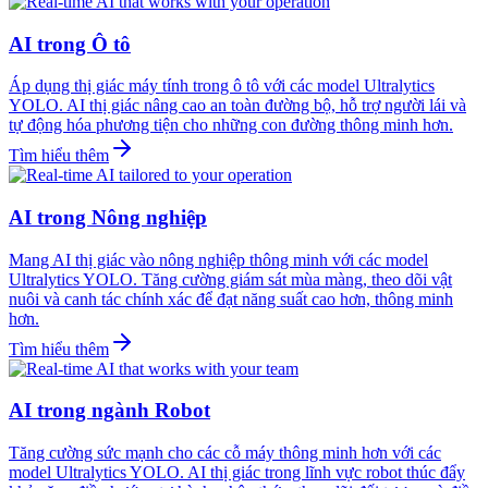
AI trong Ô tô
Áp dụng thị giác máy tính trong ô tô với các model Ultralytics
YOLO. AI thị giác nâng cao an toàn đường bộ, hỗ trợ người lái và
tự động hóa phương tiện cho những con đường thông minh hơn.
Tìm hiểu thêm
AI trong Nông nghiệp
Mang AI thị giác vào nông nghiệp thông minh với các model
Ultralytics YOLO. Tăng cường giám sát mùa màng, theo dõi vật
nuôi và canh tác chính xác để đạt năng suất cao hơn, thông minh
hơn.
Tìm hiểu thêm
AI trong ngành Robot
Tăng cường sức mạnh cho các cỗ máy thông minh hơn với các
model Ultralytics YOLO. AI thị giác trong lĩnh vực robot thúc đẩy