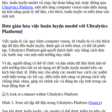
liệu, huấn luyện model và chạy dự đoán bằng mã, hoặc thông qua
Ultralytics Platform
, một nền tảng computer vision toàn diện mang
lại khả năng quản lý dữ liệu, chú thích, huấn luyện và triển khai vào
một nơi.
Đơn giản hóa việc huấn luyện model với Ultralytics
Platform
#
Việc quản lý các quy trình computer vision, từ chuẩn bị và chú thích
tập dữ liệu đến huấn luyện, đánh giá và triển khai, có thể rất phức
tạp. Ultralytics Platform giải quyết thách thức này bằng cách đưa
các bước này vào một môi trường duy nhất.
Ví dụ, người dùng có thể tổ chức và dán nhãn dữ liệu hình ảnh từ
môi trường kho bãi và sử dụng nó để huấn luyện model trên các
kịch bản thực tế. Điều này cho phép các model học cách các pallet
xuất hiện trong các bố cục, điều kiện ánh sáng và phong cách xếp
chồng khác nhau, giúp nó chính xác và đáng tin cậy hơn trong các
hoạt động thực tế.
Hình 3. Xem xét tập dữ liệu trong Ultralytics Platform (
Source
)
Sau khi được huấn luyện, các model có thể được kiểm tra trên các