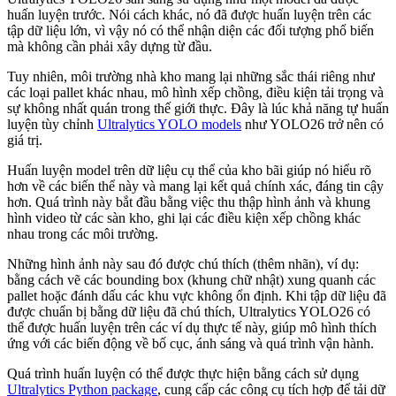
huấn luyện trước. Nói cách khác, nó đã được huấn luyện trên các
tập dữ liệu lớn, vì vậy nó có thể nhận diện các đối tượng phổ biến
mà không cần phải xây dựng từ đầu.
Tuy nhiên, môi trường nhà kho mang lại những sắc thái riêng như
các loại pallet khác nhau, mô hình xếp chồng, điều kiện tải trọng và
sự không nhất quán trong thế giới thực. Đây là lúc khả năng tự huấn
luyện tùy chỉnh
Ultralytics YOLO models
như YOLO26 trở nên có
giá trị.
Huấn luyện model trên dữ liệu cụ thể của kho bãi giúp nó hiểu rõ
hơn về các biến thể này và mang lại kết quả chính xác, đáng tin cậy
hơn. Quá trình này bắt đầu bằng việc thu thập hình ảnh và khung
hình video từ các sàn kho, ghi lại các điều kiện xếp chồng khác
nhau trong các môi trường.
Những hình ảnh này sau đó được chú thích (thêm nhãn), ví dụ:
bằng cách vẽ các bounding box (khung chữ nhật) xung quanh các
pallet hoặc đánh dấu các khu vực không ổn định. Khi tập dữ liệu đã
được chuẩn bị bằng dữ liệu đã chú thích, Ultralytics YOLO26 có
thể được huấn luyện trên các ví dụ thực tế này, giúp mô hình thích
ứng với các biến động về bố cục, ánh sáng và quá trình vận hành.
Quá trình huấn luyện có thể được thực hiện bằng cách sử dụng
Ultralytics Python package
, cung cấp các công cụ tích hợp để tải dữ