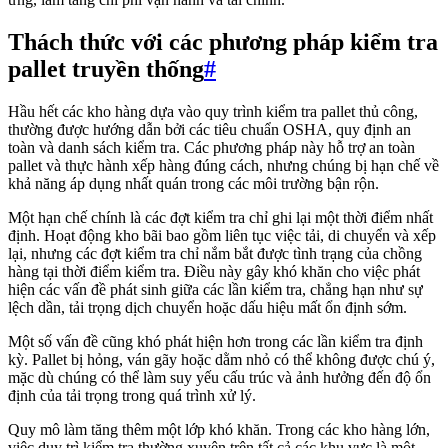
Thách thức với các phương pháp kiểm tra
pallet truyền thống
#
Hầu hết các kho hàng dựa vào quy trình kiểm tra pallet thủ công,
thường được hướng dẫn bởi các tiêu chuẩn OSHA, quy định an
toàn và danh sách kiểm tra. Các phương pháp này hỗ trợ an toàn
pallet và thực hành xếp hàng đúng cách, nhưng chúng bị hạn chế về
khả năng áp dụng nhất quán trong các môi trường bận rộn.
Một hạn chế chính là các đợt kiểm tra chỉ ghi lại một thời điểm nhất
định. Hoạt động kho bãi bao gồm liên tục việc tải, di chuyển và xếp
lại, nhưng các đợt kiểm tra chỉ nắm bắt được tình trạng của chồng
hàng tại thời điểm kiểm tra. Điều này gây khó khăn cho việc phát
hiện các vấn đề phát sinh giữa các lần kiểm tra, chẳng hạn như sự
lệch dần, tải trọng dịch chuyển hoặc dấu hiệu mất ổn định sớm.
Một số vấn đề cũng khó phát hiện hơn trong các lần kiểm tra định
kỳ. Pallet bị hỏng, ván gãy hoặc dằm nhỏ có thể không được chú ý,
mặc dù chúng có thể làm suy yếu cấu trúc và ảnh hưởng đến độ ổn
định của tải trọng trong quá trình xử lý.
Quy mô làm tăng thêm một lớp khó khăn. Trong các kho hàng lớn,
việc duy trì kiểm tra thường xuyên trên tất cả các khu vực là một