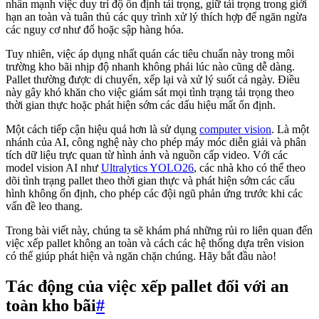
nhấn mạnh việc duy trì độ ổn định tải trọng, giữ tải trọng trong giới
hạn an toàn và tuân thủ các quy trình xử lý thích hợp để ngăn ngừa
các nguy cơ như đổ hoặc sập hàng hóa.
Tuy nhiên, việc áp dụng nhất quán các tiêu chuẩn này trong môi
trường kho bãi nhịp độ nhanh không phải lúc nào cũng dễ dàng.
Pallet thường được di chuyển, xếp lại và xử lý suốt cả ngày. Điều
này gây khó khăn cho việc giám sát mọi tình trạng tải trọng theo
thời gian thực hoặc phát hiện sớm các dấu hiệu mất ổn định.
Một cách tiếp cận hiệu quả hơn là sử dụng
computer vision
. Là một
nhánh của AI, công nghệ này cho phép máy móc diễn giải và phân
tích dữ liệu trực quan từ hình ảnh và nguồn cấp video. Với các
model vision AI như
Ultralytics YOLO26
, các nhà kho có thể theo
dõi tình trạng pallet theo thời gian thực và phát hiện sớm các cấu
hình không ổn định, cho phép các đội ngũ phản ứng trước khi các
vấn đề leo thang.
Trong bài viết này, chúng ta sẽ khám phá những rủi ro liên quan đến
việc xếp pallet không an toàn và cách các hệ thống dựa trên vision
có thể giúp phát hiện và ngăn chặn chúng. Hãy bắt đầu nào!
Tác động của việc xếp pallet đối với an
toàn kho bãi
#