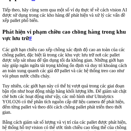
Tiếp theo, hãy cùng xem qua một số ví dụ thực tế về cách vision AI
được sử dụng trong các kho hàng để phát hiện và xử lý các vấn đề
xếp pallet phổ biến.
Phát hiện vi phạm chiều cao chồng hàng trong khu
vực lưu trữ
#
Các giới hạn chiều cao xếp chồng xác định độ cao an toàn của các
chồng pallet, đặc biệt là trong các khu vực lưu trữ nơi các pallet
được xếp sát nhau để tận dụng tối đa không gian. Những giới hạn
này giúp ngăn ngừa tải trọng không ổn định và duy trì khoảng cách
an toàn xung quanh các giá đỡ pallet và các hệ thống treo cao như
vòi phun nước chữa cháy.
Tuy nhiên, các giới hạn này có thể bị vượt quá trong các giai đoạn
bận rộn như hoạt động nhập hàng khối lượng lớn. Để giám sát chặt
chẽ hơn các hoạt động như vậy, các mô hình như Ultralytics
YOLO26 có thể phân tích nguồn cấp dữ liệu camera để phát hiện,
đếm từng pallet và theo dõi cách chồng pallet phát triển theo thời
gian.
Bằng cách giám sát số lượng và vị trí của các pallet được phát hiện,
hệ thống hỗ trợ vision có thể ước tính chiều cao tổng thể của chồng