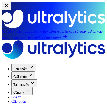
YOLO Vision 2026:
Sự kiện vision AI toàn cầu sẽ quay trở lại vào
ngày 13 tháng 9, trực tiếp và trực tuyến.
Sản phẩm
Giải pháp
Tài nguyên
Công ty
Giá cả
Cấp phép