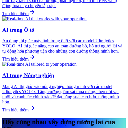
thúc đẩy kiểm soát chất lượng, phát hiện lỗi, tuân thủ PPE và tự
động hóa dây chuyền lắp ráp.
Tìm hiểu thêm
AI trong Ô tô
Áp dụng thị giác máy tính trong ô tô với các model Ultralytics
YOLO. AI thị giác nâng cao an toàn đường bộ, hỗ trợ người lái và
tự động hóa phương tiện cho những con đường thông minh hơn.
Tìm hiểu thêm
AI trong Nông nghiệp
Mang AI thị giác vào nông nghiệp thông minh với các model
Ultralytics YOLO. Tăng cường giám sát mùa màng, theo dõi vật
nuôi và canh tác chính xác để đạt năng suất cao hơn, thông minh
hơn.
Tìm hiểu thêm
Hãy cùng nhau xây dựng tương lai của