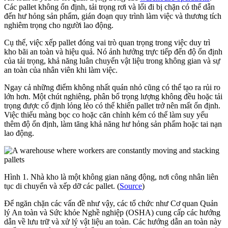
Các pallet không ổn định, tải trọng rơi và lối đi bị chặn có thể dẫn
đến hư hỏng sản phẩm, gián đoạn quy trình làm việc và thương tích
nghiêm trọng cho người lao động.
Cụ thể, việc xếp pallet đóng vai trò quan trọng trong việc duy trì
kho bãi an toàn và hiệu quả. Nó ảnh hưởng trực tiếp đến độ ổn định
của tải trọng, khả năng luân chuyển vật liệu trong không gian và sự
an toàn của nhân viên khi làm việc.
Ngay cả những điểm không nhất quán nhỏ cũng có thể tạo ra rủi ro
lớn hơn. Một chút nghiêng, phân bổ trọng lượng không đều hoặc tải
trọng được cố định lỏng lẻo có thể khiến pallet trở nên mất ổn định.
Việc thiếu màng bọc co hoặc căn chỉnh kém có thể làm suy yếu
thêm độ ổn định, làm tăng khả năng hư hỏng sản phẩm hoặc tai nạn
lao động.
Hình 1. Nhà kho là một không gian năng động, nơi công nhân liên
tục di chuyển và xếp dỡ các pallet. (
Source
)
Để ngăn chặn các vấn đề như vậy, các tổ chức như Cơ quan Quản
lý An toàn và Sức khỏe Nghề nghiệp (OSHA) cung cấp các hướng
dẫn về lưu trữ và xử lý vật liệu an toàn. Các hướng dẫn an toàn này