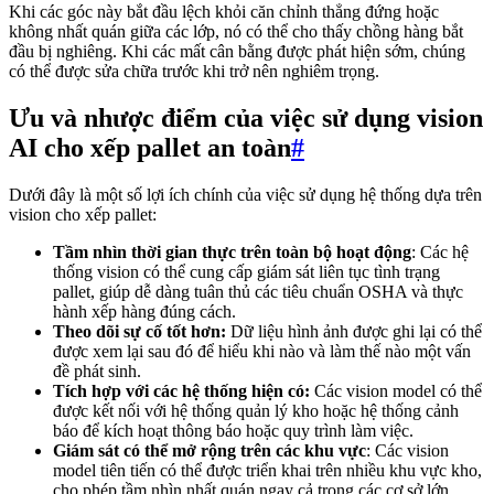
Khi các góc này bắt đầu lệch khỏi căn chỉnh thẳng đứng hoặc
không nhất quán giữa các lớp, nó có thể cho thấy chồng hàng bắt
đầu bị nghiêng. Khi các mất cân bằng được phát hiện sớm, chúng
có thể được sửa chữa trước khi trở nên nghiêm trọng.
Ưu và nhược điểm của việc sử dụng vision
AI cho xếp pallet an toàn
#
Dưới đây là một số lợi ích chính của việc sử dụng hệ thống dựa trên
vision cho xếp pallet:
Tầm nhìn thời gian thực trên toàn bộ hoạt động
: Các hệ
thống vision có thể cung cấp giám sát liên tục tình trạng
pallet, giúp dễ dàng tuân thủ các tiêu chuẩn OSHA và thực
hành xếp hàng đúng cách.
Theo dõi sự cố tốt hơn:
Dữ liệu hình ảnh được ghi lại có thể
được xem lại sau đó để hiểu khi nào và làm thế nào một vấn
đề phát sinh.
Tích hợp với các hệ thống hiện có:
Các vision model có thể
được kết nối với hệ thống quản lý kho hoặc hệ thống cảnh
báo để kích hoạt thông báo hoặc quy trình làm việc.
Giám sát có thể mở rộng trên các khu vực
: Các vision
model tiên tiến có thể được triển khai trên nhiều khu vực kho,
cho phép tầm nhìn nhất quán ngay cả trong các cơ sở lớn