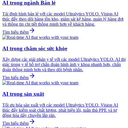
AI trong ngành Bán lẻ
Tái định hình bán lẻ với các model Ultralytics YOLO. Vision AI
thúc đẩy theo dõi hàng tồn kho, giám sát kệ hàng, quản lý hàng đợi
và thông tin chi tiết thông minh hơn về khách hàng.
Tìm hiểu thêm
AI trong chăm sóc sức khỏe
Xây dựng các giải pháp y tế với các model Ultralytics YOLO. AI thị
giác trong y tế hỗ trợ chẩn đoán hình ảnh y khoa nhanh hơn, chẩn
đoán thông minh hơn và theo dõi bệnh nhân.
Tìm hiểu thêm
AI trong sản xuất
Tối ưu hóa sản xuất với các model Ultralytics YOLO. Vision AI
thúc đẩy kiểm soát chất lượng, phát hiện lỗi, tuân thủ PPE và tự
động hóa dây chuyền lắp ráp.
Tìm hiểu thêm