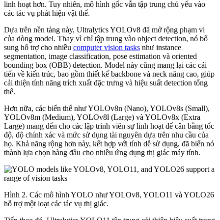
linh hoạt hơn. Tuy nhiên, mô hình gốc vẫn tập trung chủ yếu vào
các tác vụ phát hiện vật thể.
Dựa trên nền tảng này, Ultralytics YOLOv8 đã mở rộng phạm vi
của dòng model. Thay vì chỉ tập trung vào object detection, nó bổ
sung hỗ trợ cho nhiều
computer vision tasks
như instance
segmentation, image classification, pose estimation và oriented
bounding box (OBB) detection. Model này cũng mang lại các cải
tiến về kiến trúc, bao gồm thiết kế backbone và neck nâng cao, giúp
cải thiện tính năng trích xuất đặc trưng và hiệu suất detection tổng
thể.
Hơn nữa, các biến thể như YOLOv8n (Nano), YOLOv8s (Small),
YOLOv8m (Medium), YOLOv8l (Large) và YOLOv8x (Extra
Large) mang đến cho các lập trình viên sự linh hoạt để cân bằng tốc
độ, độ chính xác và mức sử dụng tài nguyên dựa trên nhu cầu của
họ. Khả năng rộng hơn này, kết hợp với tính dễ sử dụng, đã biến nó
thành lựa chọn hàng đầu cho nhiều ứng dụng thị giác máy tính.
Hình 2. Các mô hình YOLO như YOLOv8, YOLO11 và YOLO26
hỗ trợ một loạt các tác vụ thị giác.