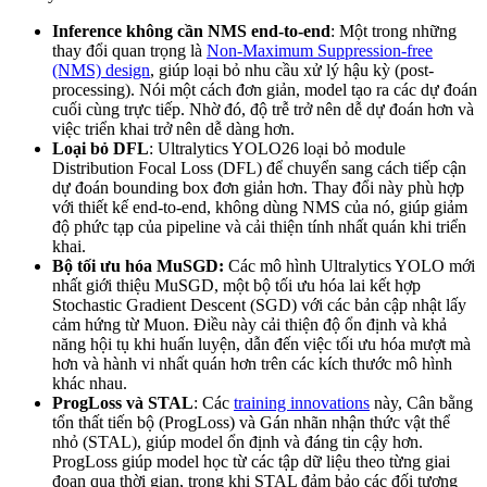
Inference không cần NMS end-to-end
: Một trong những
thay đổi quan trọng là
Non-Maximum Suppression-free
(NMS) design
, giúp loại bỏ nhu cầu xử lý hậu kỳ (post-
processing). Nói một cách đơn giản, model tạo ra các dự đoán
cuối cùng trực tiếp. Nhờ đó, độ trễ trở nên dễ dự đoán hơn và
việc triển khai trở nên dễ dàng hơn.
Loại bỏ DFL
: Ultralytics YOLO26 loại bỏ module
Distribution Focal Loss (DFL) để chuyển sang cách tiếp cận
dự đoán bounding box đơn giản hơn. Thay đổi này phù hợp
với thiết kế end-to-end, không dùng NMS của nó, giúp giảm
độ phức tạp của pipeline và cải thiện tính nhất quán khi triển
khai.
Bộ tối ưu hóa MuSGD:
Các mô hình Ultralytics YOLO mới
nhất giới thiệu MuSGD, một bộ tối ưu hóa lai kết hợp
Stochastic Gradient Descent (SGD) với các bản cập nhật lấy
cảm hứng từ Muon. Điều này cải thiện độ ổn định và khả
năng hội tụ khi huấn luyện, dẫn đến việc tối ưu hóa mượt mà
hơn và hành vi nhất quán hơn trên các kích thước mô hình
khác nhau.
ProgLoss và STAL
: Các
training innovations
này, Cân bằng
tổn thất tiến bộ (ProgLoss) và Gán nhãn nhận thức vật thể
nhỏ (STAL), giúp model ổn định và đáng tin cậy hơn.
ProgLoss giúp model học từ các tập dữ liệu theo từng giai
đoạn qua thời gian, trong khi STAL đảm bảo các đối tượng