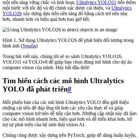
một nền tảng vững chắc và linh hoạt,
Ultralytics YOLO11
tiến thêm
một bước với tốc độ và độ chính xác được cải thiện, và
Ultralytics
YOLO26
xây dựng dựa trên nền tảng đó bằng cách trở nên nhẹ
hơn, nhanh hơn và hiệu quả hơn bao giờ hết.
Hình 1. Sử dụng Ultralytics YOLO26 để phát hiện đối tượng trong
hình ảnh (
Nguồn
)
Trong bài viết này, chúng tôi sẽ so sánh Ultralytics YOLO26,
YOLO11 và YOLOv8 để giúp bạn chọn đúng mô hình cho dự án
computer vision của mình. Hãy bắt đầu thôi!
Tìm hiểu cách các mô hình Ultralytics
YOLO đã phát triển
#
Mỗi phiên bản của các mô hình Ultralytics YOLO đều giới thiệu
những cải tiến để đáp ứng tốt hơn các yêu cầu thực tế và giúp
computer vision trở nên dễ tiếp cận hơn. Những cập nhật này đã làm
cho các mô hình nhanh hơn, hiệu quả hơn và dễ triển khai hơn, hỗ
trợ sự phát triển của hệ sinh thái vision AI.
Chúng cũng được xây dựng trên PyTorch, giúp dễ dàng huấn luyện,