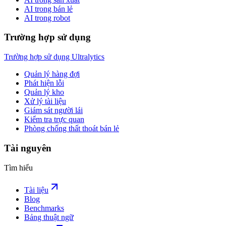
AI trong bán lẻ
AI trong robot
Trường hợp sử dụng
Trường hợp sử dụng Ultralytics
Quản lý hàng đợi
Phát hiện lỗi
Quản lý kho
Xử lý tài liệu
Giám sát người lái
Kiểm tra trực quan
Phòng chống thất thoát bán lẻ
Tài nguyên
Tìm hiểu
Tài liệu
Blog
Benchmarks
Bảng thuật ngữ