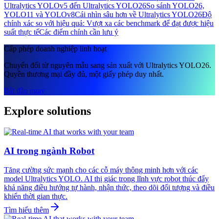
Ultralytics YOLOv5 đến Ultralytics YOLO26
So sánh YOLO26,
YOLO11 và YOLOv8
Cái nhìn sâu hơn về Ultralytics YOLO26
Độ
chính xác so với hiệu quả: Vượt xa các benchmark để đạt được hiệu
suất thực tế
Các điểm chính cần lưu ý
Cấp phép doanh nghiệp linh hoạt
Chuyển đổi từ nguyên mẫu sang sản xuất với Ultralytics YOLO26.
Quyền thương mại đầy đủ, một giấy phép duy nhất.
Bắt đầu ngay
Explore solutions
AI trong ngành Robot
Tăng cường sức mạnh cho các cỗ máy thông minh hơn với các
model Ultralytics YOLO. AI thị giác trong lĩnh vực robot thúc đẩy
khả năng điều hướng tự hành, nhận thức, theo dõi đối tượng và điều
khiển thời gian thực.
Tìm hiểu thêm