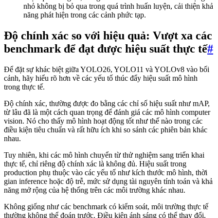
nhỏ không bị bỏ qua trong quá trình huấn luyện, cải thiện khả
năng phát hiện trong các cảnh phức tạp.
Độ chính xác so với hiệu quả: Vượt xa các
benchmark để đạt được hiệu suất thực tế
#
Để đặt sự khác biệt giữa YOLO26, YOLO11 và YOLOv8 vào bối
cảnh, hãy hiểu rõ hơn về các yếu tố thúc đẩy hiệu suất mô hình
trong thực tế.
Độ chính xác, thường được đo bằng các chỉ số hiệu suất như mAP,
từ lâu đã là một cách quan trọng để đánh giá các mô hình computer
vision. Nó cho thấy mô hình hoạt động tốt như thế nào trong các
điều kiện tiêu chuẩn và rất hữu ích khi so sánh các phiên bản khác
nhau.
Tuy nhiên, khi các mô hình chuyển từ thử nghiệm sang triển khai
thực tế, chỉ riêng độ chính xác là không đủ. Hiệu suất trong
production phụ thuộc vào các yếu tố như kích thước mô hình, thời
gian inference hoặc độ trễ, mức sử dụng tài nguyên tính toán và khả
năng mở rộng của hệ thống trên các môi trường khác nhau.
Không giống như các benchmark có kiểm soát, môi trường thực tế
thường không thể đoán trước. Điều kiện ánh sáng có thể thay đổi,