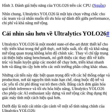
Hình 3. Đánh giá hiệu năng của YOLO26 trên các CPU (
Nguồn
)
Nhìn chung, Ultralytics YOLO26 là một lựa chọn vững chắc cho
các team và cá nhân muốn tối ưu hóa sự đánh đổi giữa performance,
chi phí và khả năng mở rộng.
Cái nhìn sâu hơn về Ultralytics YOLO26
#
Ultralytics YOLO26 là một model state-of-the-art được thiết kế cho
việc triển khai trong thế giới thực, nơi hiệu suất, tốc độ và khả năng
mở rộng quan trọng không kém độ chính xác. Thay vì chỉ tập trung
cải thiện hiệu năng benchmark, nó giới thiệu các thay đổi về kiến
trúc và huấn luyện giúp các model dễ chạy hơn, triển khai nhanh
hơn và đáng tin cậy hơn trên các môi trường phần cứng khác nhau.
Những cải tiến này đặc biệt quan trọng đối với các hệ thống edge và
production, nơi tài nguyên tính toán hạn chế, ràng buộc độ trễ và
các yếu tố chi phí đóng vai trò then chốt. Bằng cách đơn giản hóa
quá trình inference và tối ưu hóa hiệu năng, Ultralytics YOLO26
cho phép các AI enthusiast xây dựng và mở rộng các ứng dụng thị
giác máy tính một cách hiệu quả hơn.
Dưới đây là một cái nhìn cận cảnh về một số tính năng chính của
Ultralytics YOLO26: