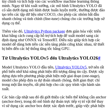
tùy chỉnh và tích hợp vào các workflow machine learning thông
minh. Ngay từ khi xuất xưởng, các mô hình Ultralytics YOLO đã
có sẵn dưới dạng mô hình được huấn luyện trước, thường được đào
tạo trên các tập dữ liệu như COCO, cho phép các nhóm bắt đầu
nhanh chóng và tinh chỉnh (fine-tune) chúng cho các trường hợp sử
dụng cụ thể.
Thêm vào đó,
Ultralytics Python package
đơn giản hóa việc triển
khai bằng cách cung cấp hỗ trợ tích hợp để xuất model sang các
định dạng như ONNX và TensorRT. Điều này giúp tích hợp các
model dễ dàng hơn trên các nền tảng phần cứng khác nhau, từ thiết
bị biên đến các hệ thống tăng tốc bằng GPU.
Từ Ultralytics YOLOv5 đến Ultralytics YOLO26
#
Model Ultralytics YOLO đầu tiên,
Ultralytics YOLOv5
, trở nên rất
phổ biến nhờ khả năng phát hiện đối tượng đáng tin cậy. Được xây
dựng dựa trên phương pháp phát hiện một giai đoạn (one-stage),
model cho phép đưa ra dự đoán nhanh chóng, thời gian thực chỉ
trong một lần truyền, rất phù hợp cho các quy trình vận hành sản
xuất.
Các bản cập nhật sau đó đã giới thiệu các biến thể không cần anchor
(anchor-free), trong đó mô hình dự đoán trực tiếp vị trí vật thể thay
vì sử dụng các anchor box được xác định trước, giúp việc phát hiện