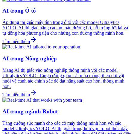
AI trong Ô tô
Áp dụng thị giác máy tính trong ô tô với các model Ultralytics
YOLO. AI thị giác nâng cao an toàn đường bộ, hỗ trợ người lái và
tự động hóa phương tiện cho những con đường thông minh hơn.
Tìm hiểu thêm
AI trong Nông nghiệp
Mang AI thị giác vào nông nghiệp thông minh với các model
Ultralytics YOLO. Tăng cường giám sát mùa màng, theo dõi vật
nuôi và canh tác chính xác để đạt năng suất cao hơn, thông minh
hơn.
Tìm hiểu thêm
AI trong ngành Robot
Tăng cường sức mạnh cho các cỗ máy thông minh hơn với các
model Ultralytics YOLO. AI thị giác trong lĩnh vực robot thúc đẩy
khả năng điều hướng tự hành, nhận thức, theo dõi đối tượng và điều