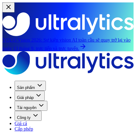
YOLO Vision 2026:
Sự kiện vision AI toàn cầu sẽ quay trở lại vào
ngày 13 tháng 9, trực tiếp và trực tuyến.
Sản phẩm
Giải pháp
Tài nguyên
Công ty
Giá cả
Cấp phép