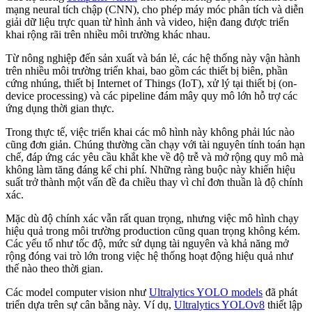
mạng neural tích chập (CNN), cho phép máy móc phân tích và diễn
giải dữ liệu trực quan từ hình ảnh và video, hiện đang được triển
khai rộng rãi trên nhiều môi trường khác nhau.
Từ nông nghiệp đến sản xuất và bán lẻ, các hệ thống này vận hành
trên nhiều môi trường triển khai, bao gồm các thiết bị biên, phần
cứng nhúng, thiết bị Internet of Things (IoT), xử lý tại thiết bị (on-
device processing) và các pipeline đám mây quy mô lớn hỗ trợ các
ứng dụng thời gian thực.
Trong thực tế, việc triển khai các mô hình này không phải lúc nào
cũng đơn giản. Chúng thường cần chạy với tài nguyên tính toán hạn
chế, đáp ứng các yêu cầu khắt khe về độ trễ và mở rộng quy mô mà
không làm tăng đáng kể chi phí. Những ràng buộc này khiến hiệu
suất trở thành một vấn đề đa chiều thay vì chỉ đơn thuần là độ chính
xác.
Mặc dù độ chính xác vẫn rất quan trọng, nhưng việc mô hình chạy
hiệu quả trong môi trường production cũng quan trọng không kém.
Các yếu tố như tốc độ, mức sử dụng tài nguyên và khả năng mở
rộng đóng vai trò lớn trong việc hệ thống hoạt động hiệu quả như
thế nào theo thời gian.
Các model computer vision như
Ultralytics YOLO models
đã phát
triển dựa trên sự cân bằng này. Ví dụ,
Ultralytics YOLOv8
thiết lập