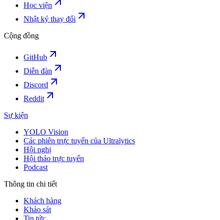
Học viện
Nhật ký thay đổi
Cộng đồng
GitHub
Diễn đàn
Discord
Reddit
Sự kiện
YOLO Vision
Các phiên trực tuyến của Ultralytics
Hội nghị
Hội thảo trực tuyến
Podcast
Thông tin chi tiết
Khách hàng
Khảo sát
Tin tức