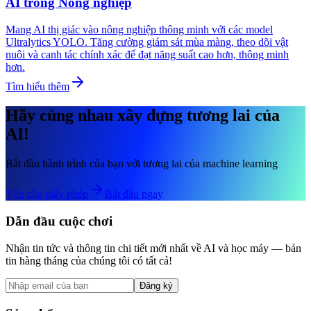
AI trong Nông nghiệp
Mang AI thị giác vào nông nghiệp thông minh với các model
Ultralytics YOLO. Tăng cường giám sát mùa màng, theo dõi vật
nuôi và canh tác chính xác để đạt năng suất cao hơn, thông minh
hơn.
Tìm hiểu thêm
Hãy cùng nhau xây dựng tương lai của
AI!
Bắt đầu hành trình của bạn với tương lai của machine learning
Yêu cầu giấy phép
Bắt đầu ngay
Dẫn đầu cuộc chơi
Nhận tin tức và thông tin chi tiết mới nhất về AI và học máy — bản
tin hàng tháng của chúng tôi có tất cả!
Đăng ký