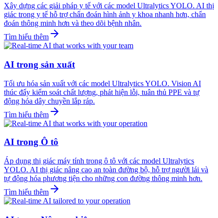
Xây dựng các giải pháp y tế với các model Ultralytics YOLO. AI thị
giác trong y tế hỗ trợ chẩn đoán hình ảnh y khoa nhanh hơn, chẩn
đoán thông minh hơn và theo dõi bệnh nhân.
Tìm hiểu thêm
AI trong sản xuất
Tối ưu hóa sản xuất với các model Ultralytics YOLO. Vision AI
thúc đẩy kiểm soát chất lượng, phát hiện lỗi, tuân thủ PPE và tự
động hóa dây chuyền lắp ráp.
Tìm hiểu thêm
AI trong Ô tô
Áp dụng thị giác máy tính trong ô tô với các model Ultralytics
YOLO. AI thị giác nâng cao an toàn đường bộ, hỗ trợ người lái và
tự động hóa phương tiện cho những con đường thông minh hơn.
Tìm hiểu thêm