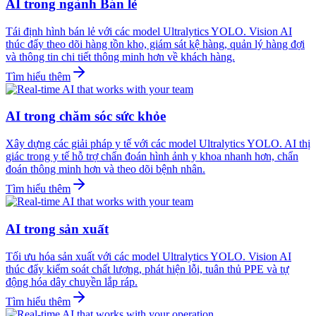
AI trong ngành Bán lẻ
Tái định hình bán lẻ với các model Ultralytics YOLO. Vision AI
thúc đẩy theo dõi hàng tồn kho, giám sát kệ hàng, quản lý hàng đợi
và thông tin chi tiết thông minh hơn về khách hàng.
Tìm hiểu thêm
AI trong chăm sóc sức khỏe
Xây dựng các giải pháp y tế với các model Ultralytics YOLO. AI thị
giác trong y tế hỗ trợ chẩn đoán hình ảnh y khoa nhanh hơn, chẩn
đoán thông minh hơn và theo dõi bệnh nhân.
Tìm hiểu thêm
AI trong sản xuất
Tối ưu hóa sản xuất với các model Ultralytics YOLO. Vision AI
thúc đẩy kiểm soát chất lượng, phát hiện lỗi, tuân thủ PPE và tự
động hóa dây chuyền lắp ráp.
Tìm hiểu thêm