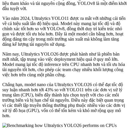
liệu tham khảo và tài nguyên cộng đồng, YOLOv8 là một điểm khởi
đầu tuyệt vời.
Vào năm 2024, Ultralytics YOLO11 được ra mắt với những cải tiến
về cả hiệu suất lẫn độ hiệu quả. Model này mang lại tốc độ và độ
chính xác tốt hơn so với YOLOv8, đồng thời duy trì kiến trúc nhỏ
gọn và được tối ưu hóa hơn. Đây là một model cân bằng hơn, hoạt
động đáng tin cậy trong môi trường sản xuất mà không làm tăng
đáng kể lượng tài nguyên sử dụng.
Năm nay, Ultralytics YOLO26 được phát hành như là phiên bản
mới nhất, tập trung vào việc deployment hiệu quả ở quy mô lớn.
Model mang lại tốc độ inference trên CPU nhanh hơn và tối ưu hóa
tài nguyên tốt hơn, cho phép các team chạy nhiều khối lượng công
việc hơn trên cùng một phần cứng.
Chẳng hạn, model nano của Ultralytics YOLO26 có thể đạt tốc độ
suy luận nhanh hơn tới 43% so với YOLO11 trên các đơn vị xử lý
trung tâm (CPU), biến đây thành lựa chọn tuyệt vời cho các môi
trường biên và bị hạn chế tài nguyên. Điều này đặc biệt quan trọng
vì các thiết lập truyền thống thường phụ thuộc nhiều vào các đơn vị
xử lý đồ họa (GPU), vốn có thể tốn kém và khó mở rộng quy mô
hơn.