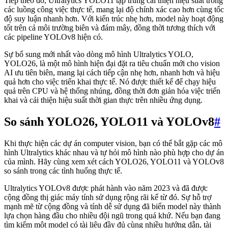
Tiếp theo đó, Ultralytics YOLO11 tập trung cải thiện hiệu suất trong
các luồng công việc thực tế, mang lại độ chính xác cao hơn cùng tốc
độ suy luận nhanh hơn. Với kiến trúc nhẹ hơn, model này hoạt động
tốt trên cả môi trường biên và đám mây, đồng thời tương thích với
các pipeline YOLOv8 hiện có.
Sự bổ sung mới nhất vào dòng mô hình Ultralytics YOLO,
YOLO26, là một mô hình hiện đại đặt ra tiêu chuẩn mới cho vision
AI ưu tiên biên, mang lại cách tiếp cận nhẹ hơn, nhanh hơn và hiệu
quả hơn cho việc triển khai thực tế. Nó được thiết kế để chạy hiệu
quả trên CPU và hệ thống nhúng, đồng thời đơn giản hóa việc triển
khai và cải thiện hiệu suất thời gian thực trên nhiều ứng dụng.
So sánh YOLO26, YOLO11 và YOLOv8
#
Khi thực hiện các dự án computer vision, bạn có thể bắt gặp các mô
hình Ultralytics khác nhau và tự hỏi mô hình nào phù hợp cho dự án
của mình. Hãy cùng xem xét cách YOLO26, YOLO11 và YOLOv8
so sánh trong các tình huống thực tế.
Ultralytics YOLOv8 được phát hành vào năm 2023 và đã được
cộng đồng thị giác máy tính sử dụng rộng rãi kể từ đó. Sự hỗ trợ
mạnh mẽ từ cộng đồng và tính dễ sử dụng đã biến model này thành
lựa chọn hàng đầu cho nhiều đội ngũ trong quá khứ. Nếu bạn đang
tìm kiếm một model có tài liệu đầy đủ cùng nhiều hướng dẫn, tài