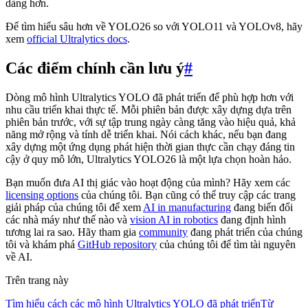
dàng hơn.
Để tìm hiểu sâu hơn về YOLO26 so với YOLO11 và YOLOv8, hãy
xem
official Ultralytics docs
.
Các điểm chính cần lưu ý
#
Dòng mô hình Ultralytics YOLO đã phát triển để phù hợp hơn với
nhu cầu triển khai thực tế. Mỗi phiên bản được xây dựng dựa trên
phiên bản trước, với sự tập trung ngày càng tăng vào hiệu quả, khả
năng mở rộng và tính dễ triển khai. Nói cách khác, nếu bạn đang
xây dựng một ứng dụng phát hiện thời gian thực cần chạy đáng tin
cậy ở quy mô lớn, Ultralytics YOLO26 là một lựa chọn hoàn hảo.
Bạn muốn đưa AI thị giác vào hoạt động của mình? Hãy xem các
licensing options
của chúng tôi. Bạn cũng có thể truy cập các trang
giải pháp của chúng tôi để xem
AI in manufacturing
đang biến đổi
các nhà máy như thế nào và
vision AI in robotics
đang định hình
tương lai ra sao. Hãy tham gia
community
đang phát triển của chúng
tôi và khám phá
GitHub repository
của chúng tôi để tìm tài nguyên
về AI.
Trên trang này
Tìm hiểu cách các mô hình Ultralytics YOLO đã phát triển
Từ