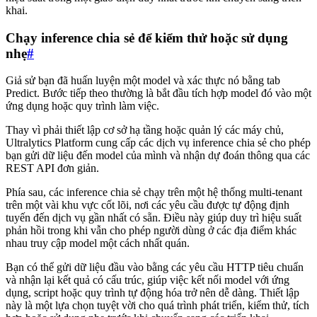
khai.
Chạy inference chia sẻ để kiểm thử hoặc sử dụng
nhẹ
#
Giả sử bạn đã huấn luyện một model và xác thực nó bằng tab
Predict. Bước tiếp theo thường là bắt đầu tích hợp model đó vào một
ứng dụng hoặc quy trình làm việc.
Thay vì phải thiết lập cơ sở hạ tầng hoặc quản lý các máy chủ,
Ultralytics Platform cung cấp các dịch vụ inference chia sẻ cho phép
bạn gửi dữ liệu đến model của mình và nhận dự đoán thông qua các
REST API đơn giản.
Phía sau, các inference chia sẻ chạy trên một hệ thống multi-tenant
trên một vài khu vực cốt lõi, nơi các yêu cầu được tự động định
tuyến đến dịch vụ gần nhất có sẵn. Điều này giúp duy trì hiệu suất
phản hồi trong khi vẫn cho phép người dùng ở các địa điểm khác
nhau truy cập model một cách nhất quán.
Bạn có thể gửi dữ liệu đầu vào bằng các yêu cầu HTTP tiêu chuẩn
và nhận lại kết quả có cấu trúc, giúp việc kết nối model với ứng
dụng, script hoặc quy trình tự động hóa trở nên dễ dàng. Thiết lập
này là một lựa chọn tuyệt vời cho quá trình phát triển, kiểm thử, tích