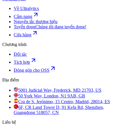
Về Ultralytics
Cẩm nang
Nguyên tắc thương hiệu
Tuyển dụng
Chúng tôi đang tuyển dụng!
Cửa hàng
Chương trình
Đối tác
Tích hợp
Đóng góp cho OSS
Địa điểm
5001 Judicial Way, Frederick, MD 21703, US
50 York Way, London, N1 9AB, GB
Cra de S. Jerónimo, 15 Centro, Madrid, 28014, ES
6F, CR Land Tower D, 91 Kefa Rd, Shenzhen,
Guangdong 518057, CN
Liên hệ