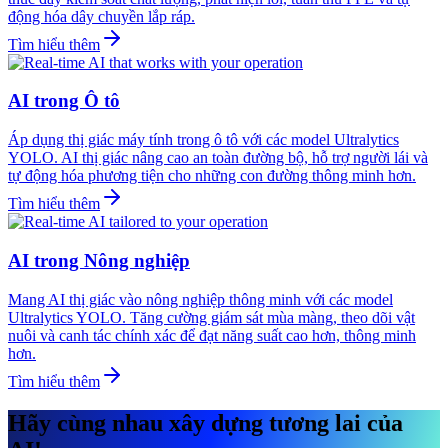
động hóa dây chuyền lắp ráp.
Tìm hiểu thêm
AI trong Ô tô
Áp dụng thị giác máy tính trong ô tô với các model Ultralytics
YOLO. AI thị giác nâng cao an toàn đường bộ, hỗ trợ người lái và
tự động hóa phương tiện cho những con đường thông minh hơn.
Tìm hiểu thêm
AI trong Nông nghiệp
Mang AI thị giác vào nông nghiệp thông minh với các model
Ultralytics YOLO. Tăng cường giám sát mùa màng, theo dõi vật
nuôi và canh tác chính xác để đạt năng suất cao hơn, thông minh
hơn.
Tìm hiểu thêm
Hãy cùng nhau xây dựng tương lai của