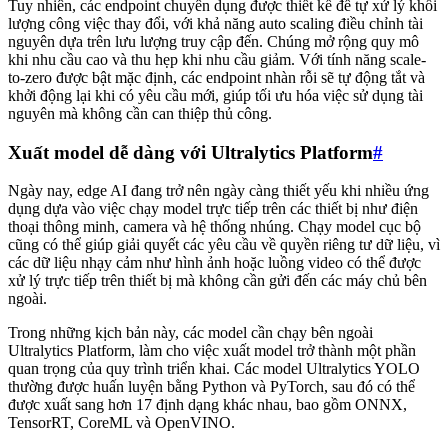
Tuy nhiên, các endpoint chuyên dụng được thiết kế để tự xử lý khối
lượng công việc thay đổi, với khả năng auto scaling điều chỉnh tài
nguyên dựa trên lưu lượng truy cập đến. Chúng mở rộng quy mô
khi nhu cầu cao và thu hẹp khi nhu cầu giảm. Với tính năng scale-
to-zero được bật mặc định, các endpoint nhàn rỗi sẽ tự động tắt và
khởi động lại khi có yêu cầu mới, giúp tối ưu hóa việc sử dụng tài
nguyên mà không cần can thiệp thủ công.
Xuất model dễ dàng với Ultralytics Platform
#
Ngày nay, edge AI đang trở nên ngày càng thiết yếu khi nhiều ứng
dụng dựa vào việc chạy model trực tiếp trên các thiết bị như điện
thoại thông minh, camera và hệ thống nhúng. Chạy model cục bộ
cũng có thể giúp giải quyết các yêu cầu về quyền riêng tư dữ liệu, vì
các dữ liệu nhạy cảm như hình ảnh hoặc luồng video có thể được
xử lý trực tiếp trên thiết bị mà không cần gửi đến các máy chủ bên
ngoài.
Trong những kịch bản này, các model cần chạy bên ngoài
Ultralytics Platform, làm cho việc xuất model trở thành một phần
quan trọng của quy trình triển khai. Các model Ultralytics YOLO
thường được huấn luyện bằng Python và PyTorch, sau đó có thể
được xuất sang hơn 17 định dạng khác nhau, bao gồm ONNX,
TensorRT, CoreML và OpenVINO.