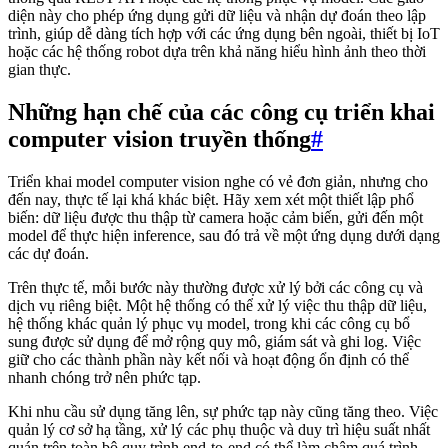
diện này cho phép ứng dụng gửi dữ liệu và nhận dự đoán theo lập
trình, giúp dễ dàng tích hợp với các ứng dụng bên ngoài, thiết bị IoT
hoặc các hệ thống robot dựa trên khả năng hiểu hình ảnh theo thời
gian thực.
Những hạn chế của các công cụ triển khai
computer vision truyền thống
#
Triển khai model computer vision nghe có vẻ đơn giản, nhưng cho
đến nay, thực tế lại khá khác biệt. Hãy xem xét một thiết lập phổ
biến: dữ liệu được thu thập từ camera hoặc cảm biến, gửi đến một
model để thực hiện inference, sau đó trả về một ứng dụng dưới dạng
các dự đoán.
Trên thực tế, mỗi bước này thường được xử lý bởi các công cụ và
dịch vụ riêng biệt. Một hệ thống có thể xử lý việc thu thập dữ liệu,
hệ thống khác quản lý phục vụ model, trong khi các công cụ bổ
sung được sử dụng để mở rộng quy mô, giám sát và ghi log. Việc
giữ cho các thành phần này kết nối và hoạt động ổn định có thể
nhanh chóng trở nên phức tạp.
Khi nhu cầu sử dụng tăng lên, sự phức tạp này cũng tăng theo. Việc
quản lý cơ sở hạ tầng, xử lý các phụ thuộc và duy trì hiệu suất nhất
quán trên toàn bộ quy trình end-to-end có thể làm chậm quá trình