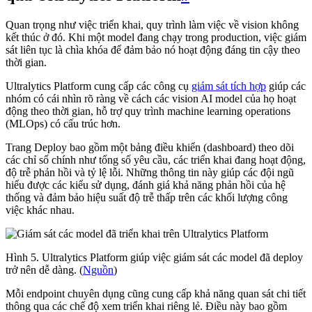
Quan trọng như việc triển khai, quy trình làm việc về vision không
kết thúc ở đó. Khi một model đang chạy trong production, việc giám
sát liên tục là chìa khóa để đảm bảo nó hoạt động đáng tin cậy theo
thời gian.
Ultralytics Platform cung cấp các công cụ
giám sát tích hợp
giúp các
nhóm có cái nhìn rõ ràng về cách các vision AI model của họ hoạt
động theo thời gian, hỗ trợ quy trình machine learning operations
(MLOps) có cấu trúc hơn.
Trang Deploy bao gồm một bảng điều khiển (dashboard) theo dõi
các chỉ số chính như tổng số yêu cầu, các triển khai đang hoạt động,
độ trễ phản hồi và tỷ lệ lỗi. Những thông tin này giúp các đội ngũ
hiểu được các kiểu sử dụng, đánh giá khả năng phản hồi của hệ
thống và đảm bảo hiệu suất độ trễ thấp trên các khối lượng công
việc khác nhau.
Hình 5. Ultralytics Platform giúp việc giám sát các model đã deploy
trở nên dễ dàng. (
Nguồn
)
Mỗi endpoint chuyên dụng cũng cung cấp khả năng quan sát chi tiết
thông qua các chế độ xem triển khai riêng lẻ. Điều này bao gồm