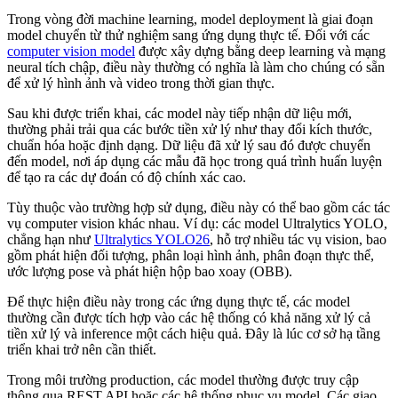
Trong vòng đời machine learning, model deployment là giai đoạn
model chuyển từ thử nghiệm sang ứng dụng thực tế. Đối với các
computer vision model
được xây dựng bằng deep learning và mạng
neural tích chập, điều này thường có nghĩa là làm cho chúng có sẵn
để xử lý hình ảnh và video trong thời gian thực.
Sau khi được triển khai, các model này tiếp nhận dữ liệu mới,
thường phải trải qua các bước tiền xử lý như thay đổi kích thước,
chuẩn hóa hoặc định dạng. Dữ liệu đã xử lý sau đó được chuyển
đến model, nơi áp dụng các mẫu đã học trong quá trình huấn luyện
để tạo ra các dự đoán có độ chính xác cao.
Tùy thuộc vào trường hợp sử dụng, điều này có thể bao gồm các tác
vụ computer vision khác nhau. Ví dụ: các model Ultralytics YOLO,
chẳng hạn như
Ultralytics YOLO26
, hỗ trợ nhiều tác vụ vision, bao
gồm phát hiện đối tượng, phân loại hình ảnh, phân đoạn thực thể,
ước lượng pose và phát hiện hộp bao xoay (OBB).
Để thực hiện điều này trong các ứng dụng thực tế, các model
thường cần được tích hợp vào các hệ thống có khả năng xử lý cả
tiền xử lý và inference một cách hiệu quả. Đây là lúc cơ sở hạ tầng
triển khai trở nên cần thiết.
Trong môi trường production, các model thường được truy cập
thông qua REST API hoặc các hệ thống phục vụ model. Các giao