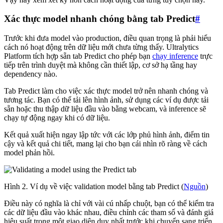
Xác thực model nhanh chóng bằng tab Predict
#
Trước khi đưa model vào production, điều quan trọng là phải hiểu
cách nó hoạt động trên dữ liệu mới chưa từng thấy. Ultralytics
Platform tích hợp sẵn tab Predict cho phép bạn
chạy inference
trực
tiếp trên trình duyệt mà không cần thiết lập, cơ sở hạ tầng hay
dependency nào.
Tab Predict làm cho việc xác thực model trở nên nhanh chóng và
tương tác. Bạn có thể tải lên hình ảnh, sử dụng các ví dụ được tải
sẵn hoặc thu thập dữ liệu đầu vào bằng webcam, và inference sẽ
chạy tự động ngay khi có dữ liệu.
Kết quả xuất hiện ngay lập tức với các lớp phủ hình ảnh, điểm tin
cậy và kết quả chi tiết, mang lại cho bạn cái nhìn rõ ràng về cách
model phản hồi.
Hình 2. Ví dụ về việc validation model bằng tab Predict (
Nguồn
)
Điều này có nghĩa là chỉ với vài cú nhấp chuột, bạn có thể kiểm tra
các dữ liệu đầu vào khác nhau, điều chỉnh các tham số và đánh giá
hiệu suất trong một giao diện duy nhất trước khi chuyển sang triển