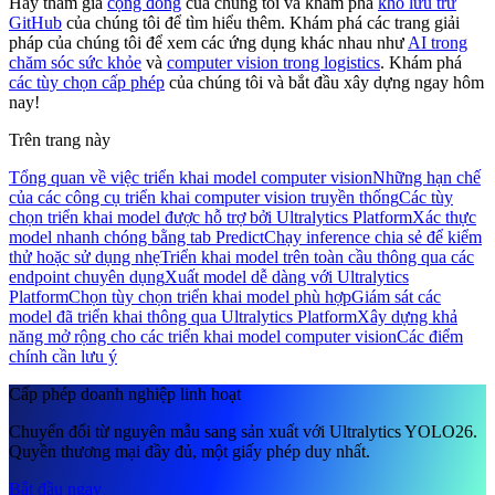
Hãy tham gia
cộng đồng
của chúng tôi và khám phá
kho lưu trữ
GitHub
của chúng tôi để tìm hiểu thêm. Khám phá các trang giải
pháp của chúng tôi để xem các ứng dụng khác nhau như
AI trong
chăm sóc sức khỏe
và
computer vision trong logistics
. Khám phá
các tùy chọn cấp phép
của chúng tôi và bắt đầu xây dựng ngay hôm
nay!
Trên trang này
Tổng quan về việc triển khai model computer vision
Những hạn chế
của các công cụ triển khai computer vision truyền thống
Các tùy
chọn triển khai model được hỗ trợ bởi Ultralytics Platform
Xác thực
model nhanh chóng bằng tab Predict
Chạy inference chia sẻ để kiểm
thử hoặc sử dụng nhẹ
Triển khai model trên toàn cầu thông qua các
endpoint chuyên dụng
Xuất model dễ dàng với Ultralytics
Platform
Chọn tùy chọn triển khai model phù hợp
Giám sát các
model đã triển khai thông qua Ultralytics Platform
Xây dựng khả
năng mở rộng cho các triển khai model computer vision
Các điểm
chính cần lưu ý
Cấp phép doanh nghiệp linh hoạt
Chuyển đổi từ nguyên mẫu sang sản xuất với Ultralytics YOLO26.
Quyền thương mại đầy đủ, một giấy phép duy nhất.
Bắt đầu ngay