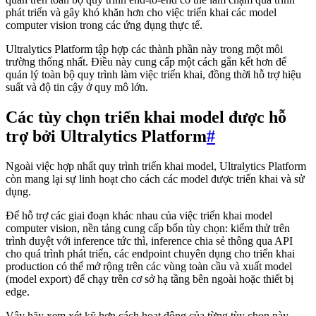
phát triển và gây khó khăn hơn cho việc triển khai các model
computer vision trong các ứng dụng thực tế.
Ultralytics Platform tập hợp các thành phần này trong một môi
trường thống nhất. Điều này cung cấp một cách gắn kết hơn để
quản lý toàn bộ quy trình làm việc triển khai, đồng thời hỗ trợ hiệu
suất và độ tin cậy ở quy mô lớn.
Các tùy chọn triển khai model được hỗ
trợ bởi Ultralytics Platform
#
Ngoài việc hợp nhất quy trình triển khai model, Ultralytics Platform
còn mang lại sự linh hoạt cho cách các model được triển khai và sử
dụng.
Để hỗ trợ các giai đoạn khác nhau của việc triển khai model
computer vision, nền tảng cung cấp bốn tùy chọn: kiểm thử trên
trình duyệt với inference tức thì, inference chia sẻ thông qua API
cho quá trình phát triển, các endpoint chuyên dụng cho triển khai
production có thể mở rộng trên các vùng toàn cầu và xuất model
(model export) để chạy trên cơ sở hạ tầng bên ngoài hoặc thiết bị
edge.
Vậy hãy xem xét kỹ hơn cách hoạt động của từng tùy chọn này.