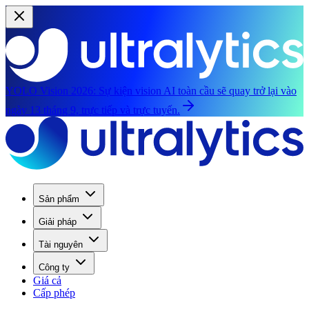
YOLO Vision 2026:
Sự kiện vision AI toàn cầu sẽ quay trở lại vào
ngày 13 tháng 9, trực tiếp và trực tuyến.
Sản phẩm
Giải pháp
Tài nguyên
Công ty
Giá cả
Cấp phép