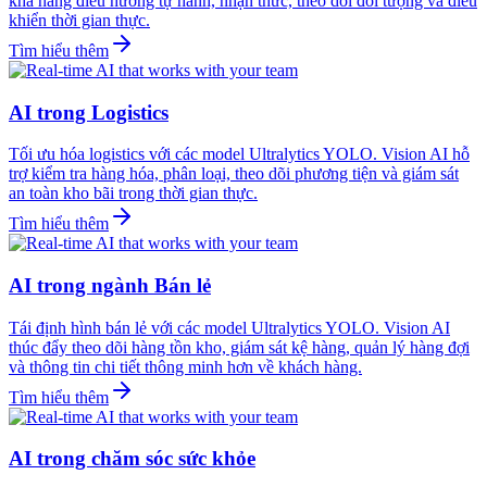
khả năng điều hướng tự hành, nhận thức, theo dõi đối tượng và điều
khiển thời gian thực.
Tìm hiểu thêm
AI trong Logistics
Tối ưu hóa logistics với các model Ultralytics YOLO. Vision AI hỗ
trợ kiểm tra hàng hóa, phân loại, theo dõi phương tiện và giám sát
an toàn kho bãi trong thời gian thực.
Tìm hiểu thêm
AI trong ngành Bán lẻ
Tái định hình bán lẻ với các model Ultralytics YOLO. Vision AI
thúc đẩy theo dõi hàng tồn kho, giám sát kệ hàng, quản lý hàng đợi
và thông tin chi tiết thông minh hơn về khách hàng.
Tìm hiểu thêm
AI trong chăm sóc sức khỏe