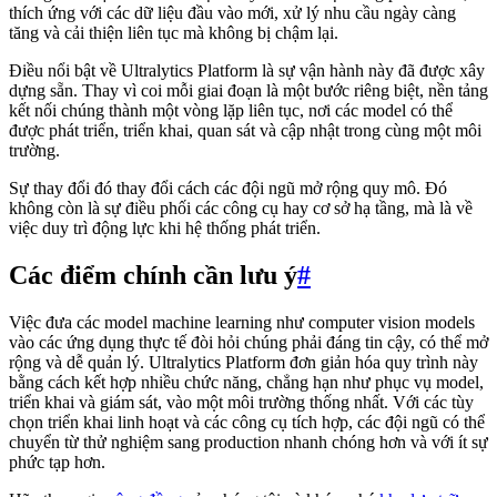
thích ứng với các dữ liệu đầu vào mới, xử lý nhu cầu ngày càng
tăng và cải thiện liên tục mà không bị chậm lại.
Điều nổi bật về Ultralytics Platform là sự vận hành này đã được xây
dựng sẵn. Thay vì coi mỗi giai đoạn là một bước riêng biệt, nền tảng
kết nối chúng thành một vòng lặp liên tục, nơi các model có thể
được phát triển, triển khai, quan sát và cập nhật trong cùng một môi
trường.
Sự thay đổi đó thay đổi cách các đội ngũ mở rộng quy mô. Đó
không còn là sự điều phối các công cụ hay cơ sở hạ tầng, mà là về
việc duy trì động lực khi hệ thống phát triển.
Các điểm chính cần lưu ý
#
Việc đưa các model machine learning như computer vision models
vào các ứng dụng thực tế đòi hỏi chúng phải đáng tin cậy, có thể mở
rộng và dễ quản lý. Ultralytics Platform đơn giản hóa quy trình này
bằng cách kết hợp nhiều chức năng, chẳng hạn như phục vụ model,
triển khai và giám sát, vào một môi trường thống nhất. Với các tùy
chọn triển khai linh hoạt và các công cụ tích hợp, các đội ngũ có thể
chuyển từ thử nghiệm sang production nhanh chóng hơn và với ít sự
phức tạp hơn.