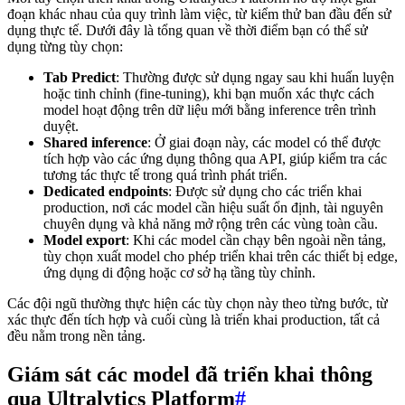
đoạn khác nhau của quy trình làm việc, từ kiểm thử ban đầu đến sử
dụng thực tế. Dưới đây là tổng quan về thời điểm bạn có thể sử
dụng từng tùy chọn:
Tab Predict
: Thường được sử dụng ngay sau khi huấn luyện
hoặc tinh chỉnh (fine-tuning), khi bạn muốn xác thực cách
model hoạt động trên dữ liệu mới bằng inference trên trình
duyệt.
Shared inference
: Ở giai đoạn này, các model có thể được
tích hợp vào các ứng dụng thông qua API, giúp kiểm tra các
tương tác thực tế trong quá trình phát triển.
Dedicated endpoints
: Được sử dụng cho các triển khai
production, nơi các model cần hiệu suất ổn định, tài nguyên
chuyên dụng và khả năng mở rộng trên các vùng toàn cầu.
Model export
: Khi các model cần chạy bên ngoài nền tảng,
tùy chọn xuất model cho phép triển khai trên các thiết bị edge,
ứng dụng di động hoặc cơ sở hạ tầng tùy chỉnh.
Các đội ngũ thường thực hiện các tùy chọn này theo từng bước, từ
xác thực đến tích hợp và cuối cùng là triển khai production, tất cả
đều nằm trong nền tảng.
Giám sát các model đã triển khai thông
qua Ultralytics Platform
#