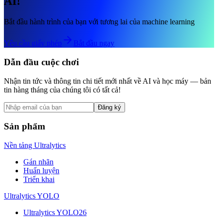
AI!
Bắt đầu hành trình của bạn với tương lai của machine learning
Yêu cầu giấy phép
Bắt đầu ngay
Dẫn đầu cuộc chơi
Nhận tin tức và thông tin chi tiết mới nhất về AI và học máy — bản
tin hàng tháng của chúng tôi có tất cả!
Đăng ký
Sản phẩm
Nền tảng Ultralytics
Gán nhãn
Huấn luyện
Triển khai
Ultralytics YOLO
Ultralytics YOLO26