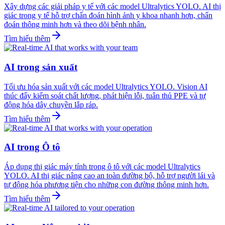
Xây dựng các giải pháp y tế với các model Ultralytics YOLO. AI thị
giác trong y tế hỗ trợ chẩn đoán hình ảnh y khoa nhanh hơn, chẩn
đoán thông minh hơn và theo dõi bệnh nhân.
Tìm hiểu thêm
AI trong sản xuất
Tối ưu hóa sản xuất với các model Ultralytics YOLO. Vision AI
thúc đẩy kiểm soát chất lượng, phát hiện lỗi, tuân thủ PPE và tự
động hóa dây chuyền lắp ráp.
Tìm hiểu thêm
AI trong Ô tô
Áp dụng thị giác máy tính trong ô tô với các model Ultralytics
YOLO. AI thị giác nâng cao an toàn đường bộ, hỗ trợ người lái và
tự động hóa phương tiện cho những con đường thông minh hơn.
Tìm hiểu thêm