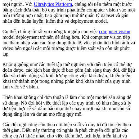
mọi người. Với
Ultralytics Platform
, chúng tôi tiến thêm một bước
bằng cách đưa toàn bộ quy trình phát triển computer vision vào một
môi trường hợp nhất, bao gồm mọi thứ từ quản lý dataset và gán
nhãn đến huấn luyện, kiểm thử và deployment model.
Cụ thể, chúng tôi rất vui mừng khi giúp cho việc
computer vision
model deployment trở nên dễ dàng hơn. Khi computer vision tiếp
tục thâm nhập vào các ứng dụng thực tế, việc phân tích hình ảnh và
video bên ngoài các môi trường được kiểm soát vẫn còn rất phức
tạp.
Không giống như các thiết lập thử nghiệm với điều kiện có thể dự
đoán được, các kịch bản thực tế bao gồm ánh sáng thay đổi, dữ liệu
đầu vào biến động và khối lượng công việc khó đoán, khiến triển
khai trở thành một trong những phần khó khăn nhất của quy trình
làm việc về vision.
Triển khai không chỉ đơn thuần là làm cho một model sẵn sàng để
sử dụng. Nó đòi hỏi việc thiết lập các quy trình có khả năng xử lý
dữ liệu thực tế và đảm bảo mọi thứ chạy mượt mà khi nhu cầu sử
dụng tăng lên và dự án mở rộng quy mô.
Các đội ngũ cũng cần theo dõi hiệu suất và duy trì độ tin cậy theo
thời gian. Điều này thường có nghĩa là phải chuyển đổi giữa các
công cụ AI khác nhau cho việc kiểm thử, tích hợp, triển khai và