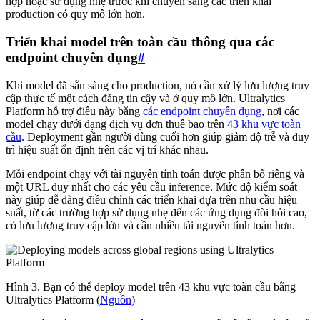
hợp hoặc sử dụng nhẹ trước khi chuyển sang các triển khai
production có quy mô lớn hơn.
Triển khai model trên toàn cầu thông qua các
endpoint chuyên dụng
#
Khi model đã sẵn sàng cho production, nó cần xử lý lưu lượng truy
cập thực tế một cách đáng tin cậy và ở quy mô lớn. Ultralytics
Platform hỗ trợ điều này bằng
các endpoint chuyên dụng
, nơi các
model chạy dưới dạng dịch vụ đơn thuê bao trên
43 khu vực toàn
cầu
. Deployment gần người dùng cuối hơn giúp giảm độ trễ và duy
trì hiệu suất ổn định trên các vị trí khác nhau.
Mỗi endpoint chạy với tài nguyên tính toán được phân bổ riêng và
một URL duy nhất cho các yêu cầu inference. Mức độ kiểm soát
này giúp dễ dàng điều chỉnh các triển khai dựa trên nhu cầu hiệu
suất, từ các trường hợp sử dụng nhẹ đến các ứng dụng đòi hỏi cao,
có lưu lượng truy cập lớn và cần nhiều tài nguyên tính toán hơn.
Hình 3. Bạn có thể deploy model trên 43 khu vực toàn cầu bằng
Ultralytics Platform (
Nguồn
)