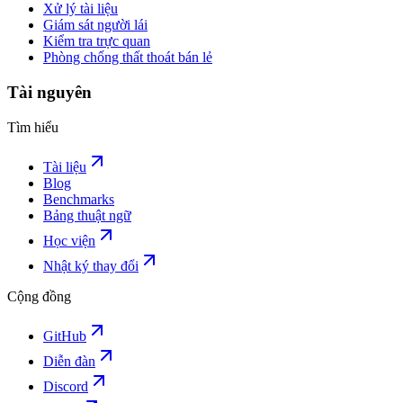
Xử lý tài liệu
Giám sát người lái
Kiểm tra trực quan
Phòng chống thất thoát bán lẻ
Tài nguyên
Tìm hiểu
Tài liệu
Blog
Benchmarks
Bảng thuật ngữ
Học viện
Nhật ký thay đổi
Cộng đồng
GitHub
Diễn đàn
Discord