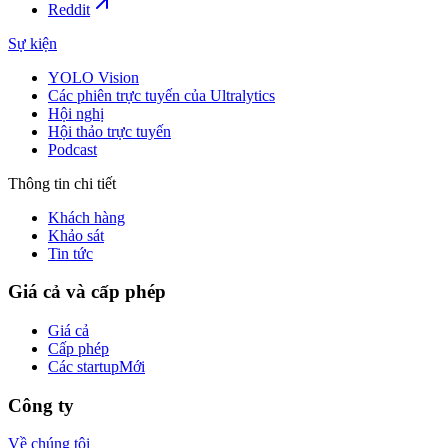
Reddit
Sự kiện
YOLO Vision
Các phiên trực tuyến của Ultralytics
Hội nghị
Hội thảo trực tuyến
Podcast
Thông tin chi tiết
Khách hàng
Khảo sát
Tin tức
Giá cả và cấp phép
Giá cả
Cấp phép
Các startup
Mới
Công ty
Về chúng tôi