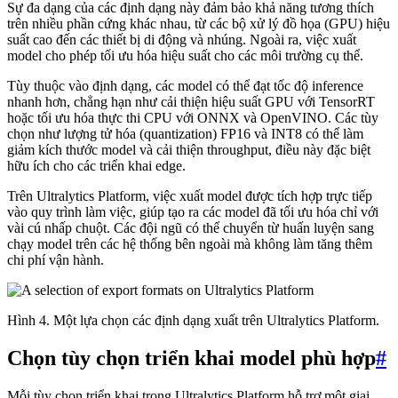
Sự đa dạng của các định dạng này đảm bảo khả năng tương thích
trên nhiều phần cứng khác nhau, từ các bộ xử lý đồ họa (GPU) hiệu
suất cao đến các thiết bị di động và nhúng. Ngoài ra, việc xuất
model cho phép tối ưu hóa hiệu suất cho các môi trường cụ thể.
Tùy thuộc vào định dạng, các model có thể đạt tốc độ inference
nhanh hơn, chẳng hạn như cải thiện hiệu suất GPU với TensorRT
hoặc tối ưu hóa thực thi CPU với ONNX và OpenVINO. Các tùy
chọn như lượng tử hóa (quantization) FP16 và INT8 có thể làm
giảm kích thước model và cải thiện throughput, điều này đặc biệt
hữu ích cho các triển khai edge.
Trên Ultralytics Platform, việc xuất model được tích hợp trực tiếp
vào quy trình làm việc, giúp tạo ra các model đã tối ưu hóa chỉ với
vài cú nhấp chuột. Các đội ngũ có thể chuyển từ huấn luyện sang
chạy model trên các hệ thống bên ngoài mà không làm tăng thêm
chi phí vận hành.
Hình 4. Một lựa chọn các định dạng xuất trên Ultralytics Platform.
Chọn tùy chọn triển khai model phù hợp
#
Mỗi tùy chọn triển khai trong Ultralytics Platform hỗ trợ một giai