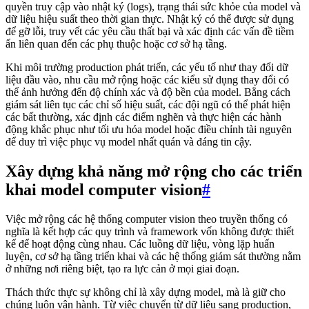
quyền truy cập vào nhật ký (logs), trạng thái sức khỏe của model và
dữ liệu hiệu suất theo thời gian thực. Nhật ký có thể được sử dụng
để gỡ lỗi, truy vết các yêu cầu thất bại và xác định các vấn đề tiềm
ẩn liên quan đến các phụ thuộc hoặc cơ sở hạ tầng.
Khi môi trường production phát triển, các yếu tố như thay đổi dữ
liệu đầu vào, nhu cầu mở rộng hoặc các kiểu sử dụng thay đổi có
thể ảnh hưởng đến độ chính xác và độ bền của model. Bằng cách
giám sát liên tục các chỉ số hiệu suất, các đội ngũ có thể phát hiện
các bất thường, xác định các điểm nghẽn và thực hiện các hành
động khắc phục như tối ưu hóa model hoặc điều chỉnh tài nguyên
để duy trì việc phục vụ model nhất quán và đáng tin cậy.
Xây dựng khả năng mở rộng cho các triển
khai model computer vision
#
Việc mở rộng các hệ thống computer vision theo truyền thống có
nghĩa là kết hợp các quy trình và framework vốn không được thiết
kế để hoạt động cùng nhau. Các luồng dữ liệu, vòng lặp huấn
luyện, cơ sở hạ tầng triển khai và các hệ thống giám sát thường nằm
ở những nơi riêng biệt, tạo ra lực cản ở mọi giai đoạn.
Thách thức thực sự không chỉ là xây dựng model, mà là giữ cho
chúng luôn vận hành. Từ việc chuyển từ dữ liệu sang production,