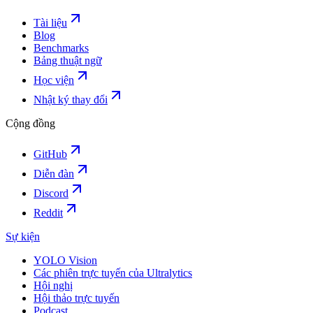
Tài liệu
Blog
Benchmarks
Bảng thuật ngữ
Học viện
Nhật ký thay đổi
Cộng đồng
GitHub
Diễn đàn
Discord
Reddit
Sự kiện
YOLO Vision
Các phiên trực tuyến của Ultralytics
Hội nghị
Hội thảo trực tuyến
Podcast