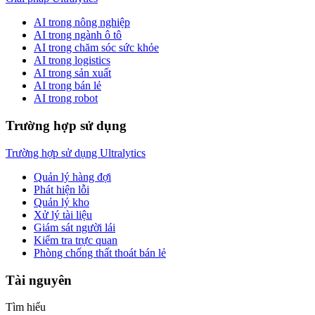
AI trong nông nghiệp
AI trong ngành ô tô
AI trong chăm sóc sức khỏe
AI trong logistics
AI trong sản xuất
AI trong bán lẻ
AI trong robot
Trường hợp sử dụng
Trường hợp sử dụng Ultralytics
Quản lý hàng đợi
Phát hiện lỗi
Quản lý kho
Xử lý tài liệu
Giám sát người lái
Kiểm tra trực quan
Phòng chống thất thoát bán lẻ
Tài nguyên
Tìm hiểu