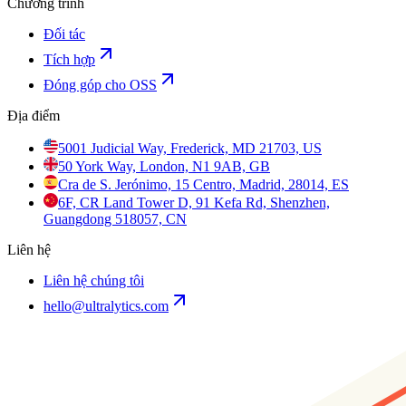
Chương trình
Đối tác
Tích hợp
Đóng góp cho OSS
Địa điểm
5001 Judicial Way, Frederick, MD 21703, US
50 York Way, London, N1 9AB, GB
Cra de S. Jerónimo, 15 Centro, Madrid, 28014, ES
6F, CR Land Tower D, 91 Kefa Rd, Shenzhen,
Guangdong 518057, CN
Liên hệ
Liên hệ chúng tôi
hello@ultralytics.com