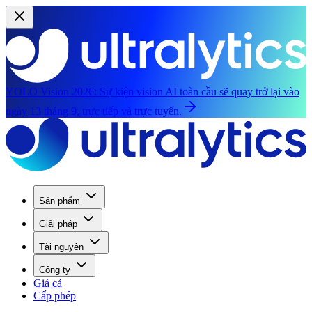
YOLO Vision 2026:
Sự kiện vision AI toàn cầu sẽ quay trở lại vào
ngày 13 tháng 9, trực tiếp và trực tuyến.
Sản phẩm
Giải pháp
Tài nguyên
Công ty
Giá cả
Cấp phép