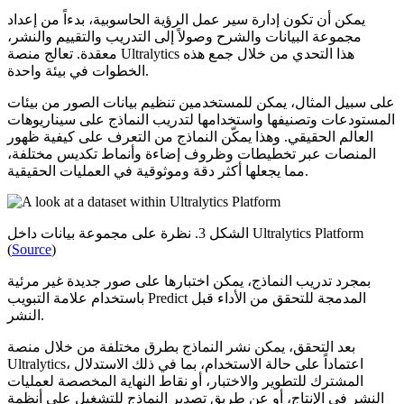
يمكن أن تكون إدارة سير عمل الرؤية الحاسوبية، بدءاً من إعداد
مجموعة البيانات والشرح وصولاً إلى التدريب والتقييم والنشر،
معقدة. تعالج منصة Ultralytics هذا التحدي من خلال جمع هذه
الخطوات في بيئة واحدة.
على سبيل المثال، يمكن للمستخدمين تنظيم بيانات الصور من بيئات
المستودعات وتصنيفها واستخدامها لتدريب النماذج على سيناريوهات
العالم الحقيقي. وهذا يمكّن النماذج من التعرف على كيفية ظهور
المنصات عبر تخطيطات وظروف إضاءة وأنماط تكديس مختلفة،
مما يجعلها أكثر دقة وموثوقية في العمليات الحقيقية.
الشكل 3. نظرة على مجموعة بيانات داخل Ultralytics Platform
(
Source
)
بمجرد تدريب النماذج، يمكن اختبارها على صور جديدة غير مرئية
باستخدام علامة التبويب Predict المدمجة للتحقق من الأداء قبل
النشر.
بعد التحقق، يمكن نشر النماذج بطرق مختلفة من خلال منصة
Ultralytics، اعتماداً على حالة الاستخدام، بما في ذلك الاستدلال
المشترك للتطوير والاختبار، أو نقاط النهاية المخصصة لعمليات
النشر في الإنتاج، أو عن طريق تصدير النماذج للتشغيل على أنظمة