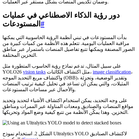
وضمان تكديس المنصات بشكل مستقر عبر العمليات.
دور رؤية الذكاء الاصطناعي في عمليات
#
المستودعات
بدأت المستودعات في تبني أنظمة الرؤية الحاسوبية التي يمكنها
مراقبة العمليات اليومية. تتعلم هذه الأنظمة من كميات كبيرة من
الصور المصنفة ويمكنها تتبع تفاصيل المنصات باستمرار عبر مناطق
التخزين المختلفة.
على سبيل المثال، تدعم نماذج رؤية الحاسوب المتطورة مثل
،
image classification
مثل اكتشاف الكائنات،
vision tasks
YOLO26
واكتشاف مربع التحديد الموجه (OBB)، وتقدير الوضعية، وتجزئة
المثيلات، والتي يمكن أن تساعد في تحليل كيفية ترتيب المنصات
والأحمال عبر مساحات المستودعات.
على وجه التحديد، يمكن استخدام اكتشاف الأشياء لتحديد وتحديد
مواقع المنصات والصناديق ومعدات المناولة عبر الممرات ومناطق
التخزين. وهذا يمكّن الأنظمة من تتبع كيفية وضع المواد وتحريكها.
الشكل 2. استخدام نموذج Ultralytics YOLO لاكتشاف الصناديق