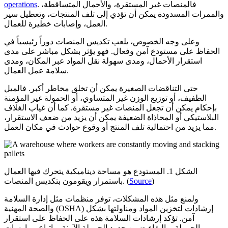
. فالمنصات غير المستقرة، والأحمال المتساقطة،
operations
والممرات المسدودة يمكن أن تؤدي إلى تلف المنتجات، وتعطيل سير
العمل، وإصابات خطيرة للعمال.
وعلى وجه الخصوص، يلعب تكديس المنصات دوراً رئيسياً في
الحفاظ على مستودع آمن وفعال. فهو يؤثر بشكل مباشر على مدى
استقرار الأحمال، ومدى سهولة نقل المواد عبر المكان، ومدى
سلامة عمل العمال.
حتى التناقضات الصغيرة يمكن أن تخلق مخاطر أكبر. فالميل
الطفيف، أو توزيع الوزن غير المتساوي، أو الحمولة غير المؤمنة
بإحكام يمكن أن تجعل المنصات غير مستقرة. كما أن غياب الغلاف
البلاستيكي أو المحاذاة الضعيفة يمكن أن يزيد من ضعف الاستقرار،
مما يزيد من احتمالية تلف المنتج أو وقوع حوادث في مكان العمل.
الشكل 1. المستودع هو مساحة ديناميكية يتحرك فيها العمال
)
Source
باستمرار ويقومون بتكديس المنصات. (
ولمنع مثل هذه المشكلات، توفر منظمات مثل إدارة السلامة
والصحة المهنية (OSHA) إرشادات لتخزين المواد ومناولتها بشكل
آمن. تؤكد إرشادات السلامة هذه على الحفاظ على استقرار
الحمولة، والبقاء ضمن حدود الحمولة الآمنة، واتباع ممارسات