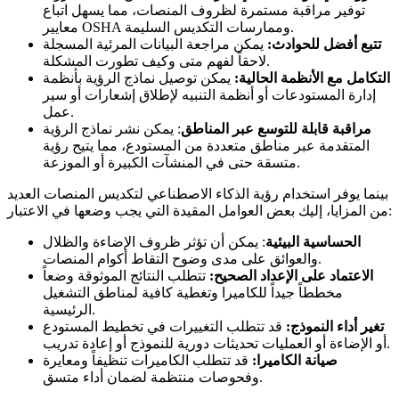
توفير مراقبة مستمرة لظروف المنصات، مما يسهل اتباع
معايير OSHA وممارسات التكديس السليمة.
تتبع أفضل للحوادث:
يمكن مراجعة البيانات المرئية المسجلة
لاحقاً لفهم متى وكيف تطورت المشكلة.
التكامل مع الأنظمة الحالية:
يمكن توصيل نماذج الرؤية بأنظمة
إدارة المستودعات أو أنظمة التنبيه لإطلاق إشعارات أو سير
عمل.
مراقبة قابلة للتوسع عبر المناطق
: يمكن نشر نماذج الرؤية
المتقدمة عبر مناطق متعددة من المستودع، مما يتيح رؤية
متسقة حتى في المنشآت الكبيرة أو الموزعة.
بينما يوفر استخدام رؤية الذكاء الاصطناعي لتكديس المنصات العديد
من المزايا، إليك بعض العوامل المقيدة التي يجب وضعها في الاعتبار:
الحساسية البيئية
: يمكن أن تؤثر ظروف الإضاءة والظلال
والعوائق على مدى وضوح التقاط أكوام المنصات.
الاعتماد على الإعداد الصحيح:
تتطلب النتائج الموثوقة وضعاً
مخططاً جيداً للكاميرا وتغطية كافية لمناطق التشغيل
الرئيسية.
تغير أداء النموذج:
قد تتطلب التغييرات في تخطيط المستودع
أو الإضاءة أو العمليات تحديثات دورية للنموذج أو إعادة تدريب.
صيانة الكاميرا:
قد تتطلب الكاميرات تنظيفاً ومعايرة
وفحوصات منتظمة لضمان أداء متسق.