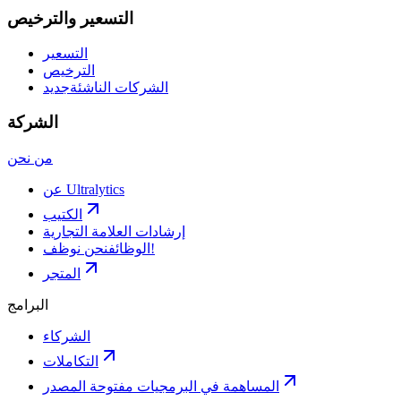
التسعير والترخيص
التسعير
الترخيص
الشركات الناشئة
جديد
الشركة
من نحن
عن Ultralytics
الكتيب
إرشادات العلامة التجارية
نحن نوظف!
الوظائف
المتجر
البرامج
الشركاء
التكاملات
المساهمة في البرمجيات مفتوحة المصدر