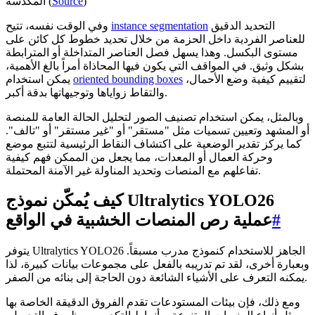
)
Source
المكدسة (
التحديد الدقيق
instance segmentation
وفي الوقت نفسه، تتيح
للعناصر الفردية داخل الحزمة من خلال تحديد خطوط كل كائن على
مستوى البكسل. وهذا يسهل فصل العناصر المتداخلة أو المترابطة
بشكل وثيق. في المواقف التي يكون فيها المحاذاة أمراً بالغ الأهمية،
لتقييم كيفية وضع الأحمال،
oriented bounding boxes
يمكن استخدام
والتقاط زواياها وتوجيهاتها بدقة أكبر.
وبالمثل، يمكن استخدام تصنيف الصور لتحليل الحالة العامة للمنصة
أو المشهد وتعيين تسميات مثل "مستقر" أو "غير مستقر" أو "تالف".
كما يركز تقدير الوضعية على اكتشاف النقاط الرئيسية لتتبع موضع
وحركة العمال أو المعدات، مما يجعل من الممكن فهم كيفية
تفاعلهم مع المنصات وتحديد المناولة غير الآمنة المحتملة.
كيف يُمكّن نموذج Ultralytics YOLO26
#
عملية رص المنصات الخشبية في الواقع
يتوفر Ultralytics YOLO26 الجاهز للاستخدام كنموذج مدرب مسبقاً.
وبعبارة أخرى، لقد تم تدريبه بالفعل على مجموعات بيانات كبيرة، لذا
يمكنه التعرف على الأشياء الشائعة دون الحاجة إلى بنائه من الصفر.
ومع ذلك، فإن بيئات المستودعات تقدم الفروق الدقيقة الخاصة بها