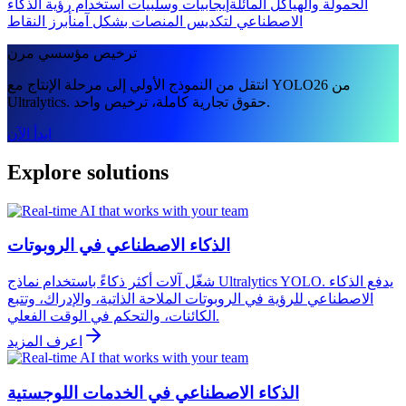
الحمولة والهياكل المائلة
إيجابيات وسلبيات استخدام رؤية الذكاء
الاصطناعي لتكديس المنصات بشكل آمن
أبرز النقاط
ترخيص مؤسسي مرن
انتقل من النموذج الأولي إلى مرحلة الإنتاج مع YOLO26 من
Ultralytics. حقوق تجارية كاملة، ترخيص واحد.
ابدأ الآن
Explore solutions
الذكاء الاصطناعي في الروبوتات
شغّل آلات أكثر ذكاءً باستخدام نماذج Ultralytics YOLO. يدفع الذكاء
الاصطناعي للرؤية في الروبوتات الملاحة الذاتية، والإدراك، وتتبع
الكائنات، والتحكم في الوقت الفعلي.
اعرف المزيد
الذكاء الاصطناعي في الخدمات اللوجستية