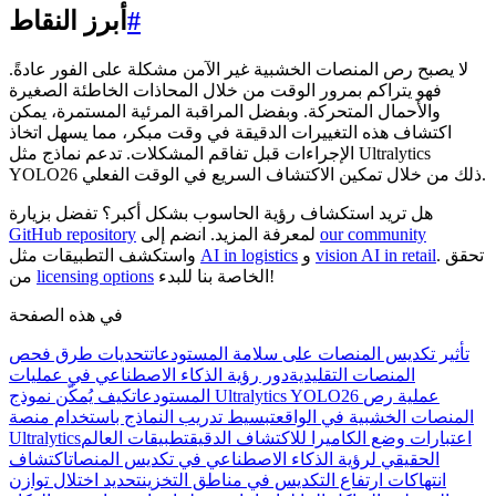
#
أبرز النقاط
لا يصبح رص المنصات الخشبية غير الآمن مشكلة على الفور عادةً.
فهو يتراكم بمرور الوقت من خلال المحاذات الخاطئة الصغيرة
والأحمال المتحركة. وبفضل المراقبة المرئية المستمرة، يمكن
اكتشاف هذه التغييرات الدقيقة في وقت مبكر، مما يسهل اتخاذ
الإجراءات قبل تفاقم المشكلات. تدعم نماذج مثل Ultralytics
YOLO26 ذلك من خلال تمكين الاكتشاف السريع في الوقت الفعلي.
هل تريد استكشاف رؤية الحاسوب بشكل أكبر؟ تفضل بزيارة
our community
لمعرفة المزيد. انضم إلى
GitHub repository
. تحقق
vision AI in retail
و
AI in logistics
واستكشف التطبيقات مثل
الخاصة بنا للبدء!
licensing options
من
في هذه الصفحة
تأثير تكديس المنصات على سلامة المستودعات
تحديات طرق فحص
المنصات التقليدية
دور رؤية الذكاء الاصطناعي في عمليات
المستودعات
كيف يُمكّن نموذج Ultralytics YOLO26 عملية رص
المنصات الخشبية في الواقع
تبسيط تدريب النماذج باستخدام منصة
اعتبارات وضع الكاميرا للاكتشاف الدقيق
تطبيقات العالم
Ultralytics
الحقيقي لرؤية الذكاء الاصطناعي في تكديس المنصات
اكتشاف
انتهاكات ارتفاع التكديس في مناطق التخزين
تحديد اختلال توازن