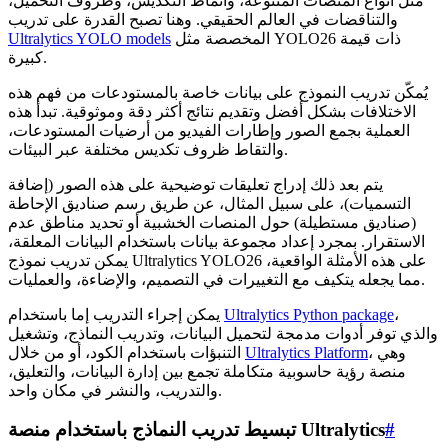
مثل أنواع المنصات المتنوعة، وأنماط التكديس، وظروف التحميل،
والتناقضات في العالم الحقيقي. وهنا تصبح القدرة على تدريب
المخصصة مثل YOLO26 ذات قيمة
Ultralytics YOLO models
كبيرة.
يُمكّن تدريب النموذج على بيانات خاصة بالمستودعات من فهم هذه
الاختلافات بشكل أفضل وتقديم نتائج أكثر دقة وموثوقية. تبدأ هذه
العملية بجمع الصور وإطارات الفيديو من أرضيات المستودعات،
والتقاط ظروف تكديس مختلفة عبر البيئات.
يتم بعد ذلك إدراج تعليقات توضيحية على هذه الصور (إضافة
التسميات)، على سبيل المثال، عن طريق رسم صناديق الإحاطة
(صناديق مستطيلة) حول المنصات الخشبية أو تحديد مناطق عدم
الاستقرار. بمجرد إعداد مجموعة بيانات باستخدام البيانات المعلقة،
يمكن تدريب نموذج Ultralytics YOLO26 على هذه الأمثلة الواقعية،
مما يجعله يتكيف مع التغييرات في التصميم، والإضاءة، والعمليات.
،
Ultralytics Python package
يمكن إجراء التدريب إما باستخدام
والذي توفر أدوات مدمجة لتحميل البيانات، وتدريب النماذج، وتشغيل
، وهي
Ultralytics Platform
التنبؤات باستخدام الكود، أو من خلال
منصة رؤية حاسوبية متكاملة تجمع بين إدارة البيانات، والتعليق،
والتدريب، والنشر في مكان واحد.
#
تبسيط تدريب النماذج باستخدام منصة Ultralytics