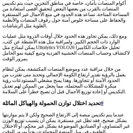
أكوام المنصات بأمان، خاصة في مناطق التخزين حيث يتم تكديس
المنصات بالقرب من بعضها البعض لتحقيق أقصى استفادة من
المساحة المتاحة. تساعد هذه الحدود في منع الأحمال غير المستقرة
والحفاظ على مساحة خلوص آمنة حول رفوف المنصات والأنظمة
العلوية مثل الرشاشات.
ومع ذلك، يمكن تجاوز هذه الحدود خلال أوقات الذروة مثل عمليات
الوارد ذات الحجم الكبير. ولمراقبة مثل هذه الأنشطة عن كثب،
يمكن لنماذج مثل Ultralytics YOLO26 تحليل خلاصات الكاميرا
لاكتشاف وحساب المنصات الخشبية الفردية وتتبع كيفية نمو الحامل
بمرور الوقت.
من خلال مراقبة عدد وموضع المنصات المكتشفة، يمكن لنظام
يعمل بالرؤية تقدير ارتفاع الكومة الإجمالي وتحديد متى تقترب من
الحدود الآمنة أو تتجاوزها. وهذا يمنح مشغلي المستودعات رؤية
مبكرة للمشكلات المحتملة، مما يجعل من الممكن لهم تعديل
التكديس أو إعادة توزيع الأحمال قبل أن تصبح خطراً على السلامة.
#
تحديد اختلال توازن الحمولة والهياكل المائلة
عندما يتم تكديس منصة إلى الارتفاع الصحيح ولكن لا يتم موازنتها
بشكل صحيح، فقد تظل غير مستقرة. يمكن أن يتسبب توزيع الوزن
غير المتساوي، أو الصناديق الموضوعة بشكل غير محكم، أو الاختلال
الطفيف في ميل المنصة المحملة تدريجياً بمرور الوقت.