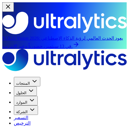
يعود الحدث العالمي لرؤية الذكاء الاصطناعي
YOLO Vision 2026:
في 13 سبتمبر، حضورياً وعبر الإنترنت.
المنتجات
الحلول
الموارد
الشركة
التسعير
الترخيص