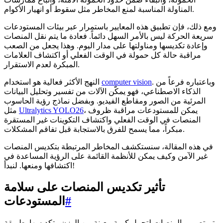
المناولة المناسبة لمنع المخاطر مثل سقوط أو انهيار الأكوام.
ومع ذلك، فإن تطبيق هذه المعايير باستمرار عبر بيئات المستودعات
سريعة الحركة ليس بالأمر السهل دائماً. فعادة ما يتم نقل المنصات
وإعادة تكديسها ومناولتها على مدار اليوم. وهذا يجعل من الصعب
مراقبة حالة كل حمولة في الوقت الفعلي أو اكتشاف العلامات
المبكرة لعدم الاستقرار.
. وباعتباره فرعاً من
computer vision
النهج الأكثر فعالية هو استخدام
الذكاء الاصطناعي، فهو يمكّن الآلات من تفسير وتحليل البيانات
المرئية من الصور ومقاطع الفيديو. وبفضل نماذج رؤية الحاسوب
، يمكن للمستودعات مراقبة ظروف
Ultralytics YOLO26
مثل
المنصات في الوقت الفعلي واكتشاف التكوينات غير المستقرة
مبكراً، مما يسمح للفرق بالاستجابة قبل تفاقم المشكلات.
في هذه المقالة، سنستكشف المخاطر المرتبطة بتكديس المنصات
غير الآمن وكيف يمكن للأنظمة القائمة على الرؤية المساعدة في
اكتشافها ومنعها. لنبدأ!
تأثير تكديس المنصات على سلامة
#
المستودعات
تم تصميم المنصات لتحمل كمية معينة من الوزن وتكديسها بطريقة