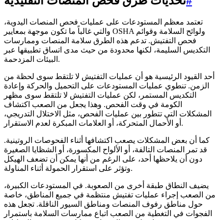
#
تحديات طرق فحص المنصات التقليدية
تعتمد معظم المستودعات على عمليات فحص المنصات اليدوية،
والتي غالباً ما تكون موجهة بمعايير OSHA ولوائح السلامة وقوائم
فحص التفتيش. تدعم هذه الطرق سلامة المنصات وممارسات
التكديس السليمة، لكنها محدودة من حيث مدى اتساق تطبيقها عبر
البيئات المزدحمة.
أحد القيود الرئيسية هو أن عمليات التفتيش لا تلتقط سوى لحظة من
الزمن. تنطوي عمليات المستودعات على التحميل والحركة وإعادة
التكديس المستمر، لكن عمليات التفتيش لا تلتقط سوى مظهر
الكومة في وقت الفحص. وهذا يجعل من الصعب اكتشاف
المشكلات التي تتطور بين عمليات الفحص، مثل الاختلال التدريجي،
أو الأحمال المتحركة، أو العلامات المبكرة لعدم الاستقرار.
كما أن بعض المشكلات يصعب اكتشافها أثناء الفحوصات الروتينية.
قد تمر المنصات التالفة، أو الألواح المكسورة، أو الشظايا الصغيرة
دون أن يلاحظها أحد، على الرغم من أنها يمكن أن تضعف الهيكل
وتؤثر على استقرار الحمولة أثناء المناولة.
يضيف النطاق طبقة أخرى من الصعوبة. في المستودعات الكبيرة،
من الصعب إجراء عمليات تفتيش منتظمة في جميع المناطق، خاصة
حول مناطق رفوف المنصات ومناطق السيور الناقلة. تجعل هذه
الفجوات في التغطية من الصعب اتباع ممارسات السلامة باستمرار