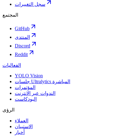
سجل التغييرات
المجتمع
GitHub
المنتدى
Discord
Reddit
الفعاليات
YOLO Vision
جلسات Ultralytics المباشرة
المؤتمرات
الندوات عبر الإنترنت
البودكاست
الرؤى
العملاء
الاستبيان
أخبار