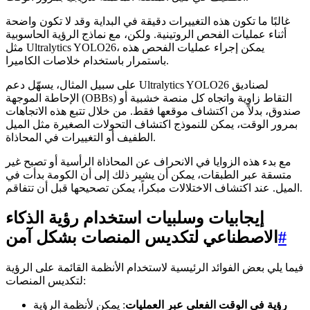
غالبًا ما تكون هذه التغييرات دقيقة في البداية وقد لا تكون واضحة
أثناء عمليات الفحص الروتينية. ولكن، مع نماذج الرؤية الحاسوبية
مثل Ultralytics YOLO26، يمكن إجراء عمليات الفحص هذه
باستمرار باستخدام خلاصات الكاميرا.
على سبيل المثال، يسهّل دعم Ultralytics YOLO26 لصناديق
الإحاطة الموجهة (OBBs) التقاط زاوية واتجاه كل منصة خشبية أو
صندوق، بدلاً من اكتشاف موقعها فقط. من خلال تتبع هذه الاتجاهات
بمرور الوقت، يمكن للنموذج اكتشاف التحولات الصغيرة مثل الميل
الطفيف أو التغييرات في المحاذاة.
مع بدء هذه الزوايا في الانحراف عن المحاذاة الرأسية أو تصبح غير
متسقة عبر الطبقات، يمكن أن يشير ذلك إلى أن الكومة بدأت في
الميل. عند اكتشاف الاختلالات مبكراً، يمكن تصحيحها قبل أن تتفاقم.
إيجابيات وسلبيات استخدام رؤية الذكاء
#
الاصطناعي لتكديس المنصات بشكل آمن
فيما يلي بعض الفوائد الرئيسية لاستخدام الأنظمة القائمة على الرؤية
لتكديس المنصات:
رؤية في الوقت الفعلي عبر العمليات
: يمكن لأنظمة الرؤية