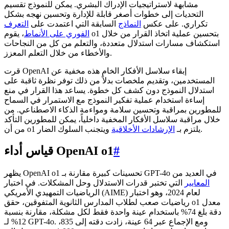
مشابهة لاستراتيجيات الإدراك البشري. يمكن للنموذج تقسيم
التحديات إلى خطوات أصغر قابلة للإدارة وتحسين نهجه بشكل
تكراري. على عكس
النماذج
السابقة التي اعتمدت على
التعرف
الفوري على الأنماط
، يقوم o1 بتحسين عملية اتخاذ القرار من خلال
استكشاف مسارات استدلال متعددة، والتعلم من كل من النجاحات
والأخطاء من خلال التعلم المعزز.
قرت OpenAI إبقاء سلاسل الأفكار الخام هذه مخفية عن
المستخدمين، وتقديم ملخصات بدلاً من ذلك توفر نظرة ثاقبة على
استدلال النموذج دون كشف كل خطوة. يساعد هذا القرار في منع
إساءة استخدام عملية تفكير النموذج مع الاستمرار في السماح
للمطورين بمراقبة وتحسين سلامة ومواءمة الذكاء الاصطناعي. من
خلال مراقبة سلاسل الأفكار المخفية داخلياً، يمكن للمطورين التأكد
ويتجنب السلوك الضار.
من أن o1 يلتزم بـ
الإرشادات الأخلاقية
#
قياس أداء OpenAI o1
يظهر OpenAI o1 تحسينات كبيرة مقارنة بـ GPT-4o في العديد من
المعايير
التي تختبر قدرات الاستدلال وحل المشكلات. في اختبار
الرياضيات التمهيدي الأمريكي (AIME) لعام 2024، وهو اختبار
رياضيات صعب لطلاب المدارس الثانوية المتفوقين، حقق o1 معدل
دقة بلغ 74% باستخدام عينة واحدة فقط لكل مشكلة، مقارنة بنسبة
12% لـ GPT-4o. ومع الإجماع عبر 64 عينة، زادت دقته إلى 835،