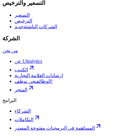
التسعير والترخيص
التسعير
الترخيص
الشركات الناشئة
جديد
الشركة
من نحن
عن Ultralytics
الكتيب
إرشادات العلامة التجارية
نحن نوظف!
الوظائف
المتجر
البرامج
الشركاء
التكاملات
المساهمة في البرمجيات مفتوحة المصدر