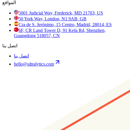
المواقع
5001 Judicial Way, Frederick, MD 21703, US
50 York Way, London, N1 9AB, GB
Cra de S. Jerónimo, 15 Centro, Madrid, 28014, ES
6F, CR Land Tower D, 91 Kefa Rd, Shenzhen,
Guangdong 518057, CN
اتصل بنا
اتصل بنا
hello@ultralytics.com