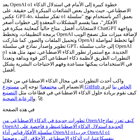
يعد OpenAI o1 خطوة كبيرة إلى الأمام في استدلال الذكاء
الاصطناعي، حيث يحول بعض الشائعات المبكرة إلى حقيقة. على
عكس GPT-4o، تفكر سلسلة o1 بعمق أكبر باستخدام نهج "سلسلة
الأفكار"، مما يقسم المشكلات المعقدة إلى خطوات أصغر
لاستجابات أفضل. متاح حالياً كمعاينة مبكرة في ChatGPT وواجهة
برمجة التطبيقات، وتخطط OpenAI لإضافة ميزات مثل تصفح الويب
وتحميل الملفات والصور. كما شاركت OpenAI أنها تخطط لمواصلة
تطوير وإصدار نماذج في سلسلة GPT، إلى جانب سلسلة OpenAI
o1 الجديدة. مع استمرار تطور الذكاء الاصطناعي، تمهد مثل هذه
التطورات الطريق لأنظمة ذكاء اصطناعي أكثر قوة وبداهة وتعدداً
في الاستخدامات يمكنها مساعدة وفهم الاحتياجات البشرية بشكل
أفضل.
واكب أحدث التطورات في مجال الذكاء الاصطناعي من خلال
مستودع GitHub الخاص بنا
لترى
الانضمام إلى
مجتمعنا
! توجه إلى
كيف نقوم بريادة حلول الذكاء الاصطناعي في قطاعات مثل
التصنيع
. 🚀
و
الرعاية الصحية
في هذه الصفحة
كيف تعزز نماذج
تطورات جديدة في الذكاء الاصطناعي من OpenAI
OpenAI الجديدة استدلال الذكاء الاصطناعي
نظرة فاحصة على
جرب OpenAI o1
قياس أداء OpenAI o1
سلسلة الأفكار
بنفسك
اعتبارات الذكاء الاصطناعي الأخلاقي التي وضعتها