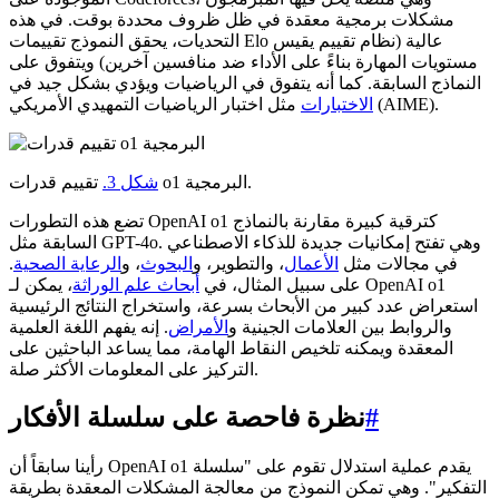
مشكلات برمجية معقدة في ظل ظروف محددة بوقت. في هذه
التحديات، يحقق النموذج تقييمات Elo عالية (نظام تقييم يقيس
مستويات المهارة بناءً على الأداء ضد منافسين آخرين) ويتفوق على
النماذج السابقة. كما أنه يتفوق في الرياضيات ويؤدي بشكل جيد في
مثل اختبار الرياضيات التمهيدي الأمريكي (AIME).
الاختبارات
تقييم قدرات o1 البرمجية.
شكل 3.
تضع هذه التطورات OpenAI o1 كترقية كبيرة مقارنة بالنماذج
السابقة مثل GPT-4o. وهي تفتح إمكانيات جديدة للذكاء الاصطناعي
في مجالات مثل
الأعمال
، والتطوير، و
البحوث
، و
الرعاية الصحية
.
على سبيل المثال، في
أبحاث علم الوراثة
، يمكن لـ OpenAI o1
استعراض عدد كبير من الأبحاث بسرعة، واستخراج النتائج الرئيسية
والروابط بين العلامات الجينية و
الأمراض
. إنه يفهم اللغة العلمية
المعقدة ويمكنه تلخيص النقاط الهامة، مما يساعد الباحثين على
التركيز على المعلومات الأكثر صلة.
#
نظرة فاحصة على سلسلة الأفكار
رأينا سابقاً أن OpenAI o1 يقدم عملية استدلال تقوم على "سلسلة
التفكير". وهي تمكن النموذج من معالجة المشكلات المعقدة بطريقة