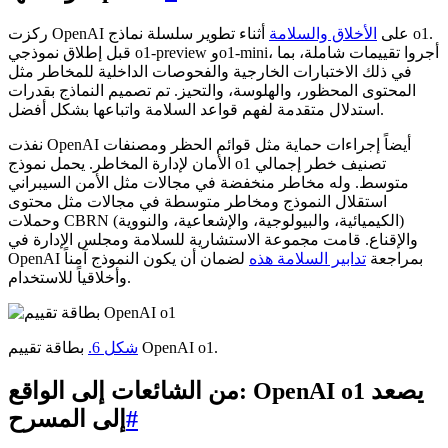
ركزت OpenAI على
الأخلاق والسلامة
أثناء تطوير سلسلة نماذج o1.
قبل إطلاق نموذجي o1-preview وo1-mini، أجروا تقييمات شاملة، بما
في ذلك الاختبارات الخارجية والفحوصات الداخلية للمخاطر مثل
المحتوى المحظور، والهلوسة، والتحيز. تم تصميم النماذج بقدرات
استدلال متقدمة لفهم قواعد السلامة واتباعها بشكل أفضل.
نفذت OpenAI أيضاً إجراءات حماية مثل قوائم الحظر ومصنفات
الأمان لإدارة المخاطر. يحمل نموذج o1 تصنيف خطر إجمالي
متوسط. وله مخاطر منخفضة في مجالات مثل الأمن السيبراني
استقلال النموذج ومخاطر متوسطة في مجالات مثل محتوى
وحملات CBRN (الكيميائية، والبيولوجية، والإشعاعية، والنووية)
والإقناع. قامت مجموعة الاستشارية للسلامة ومجلس الإدارة في
OpenAI بمراجعة
تدابير السلامة هذه
لضمان أن يكون النموذج آمناً
وأخلاقياً للاستخدام.
بطاقة تقييم OpenAI o1.
شكل 6.
من الشائعات إلى الواقع: OpenAI o1 يصعد
#
إلى المسرح