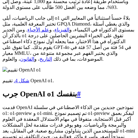
وباستخدام طريقة إعادة ترتيب محسنة مع 1,000 عينة، وصل إلى
93%، مما وضعه بين أفضل 500 طالب على مستوى الدولة.
إلى جانب الرياضيات، أبلى o1 بلاءً حسناً استثنائياً في المعايير التي
تختبر المعرفة العلمية، مثل GPQA Diamond، والذي يغطي أسئلة
بمستوى الدكتوراه في الكيمياء، و
الفيزياء
، و
علم الأحياء
. ومن الجدير
بالذكر أن o1 تفوق على الخبراء البشريين الحاصلين على درجة
الدكتوراه في هذا الاختبار، مما يجعله أول نموذج ذكاء اصطناعي
يقوم بذلك. كما تفوق على GPT-4o في 54 فئة من أصل 57 فئة في
معيار MMLU، والذي يختبر الفهم عبر مجموعة متنوعة من
، والعلوم.
الموضوعات، بما في ذلك
التاريخ
، و
القانون
تقييم OpenAI o1.
شكل 4.
#
جرب OpenAI o1 بنفسك
قدمت OpenAI نموذجين جديدين من الذكاء الاصطناعي في سلسلة
o1: o1-preview و o1-mini. تم تصميم نموذج o1-preview ليفكر بعمق
أكبر قبل الاستجابة، متفوقاً في مهام الاستدلال المعقدة في العلوم
والبرمجة والرياضيات. وهو يوفر قدرات متقدمة لحل المشكلات
للمستخدمين الذين يتناولون مشاريع صعبة. في المقابل، يعد o1-mini
نموذجاً أصغر وأسرع وأكثر فعالية من حيث التكلفة، تم تحسينه