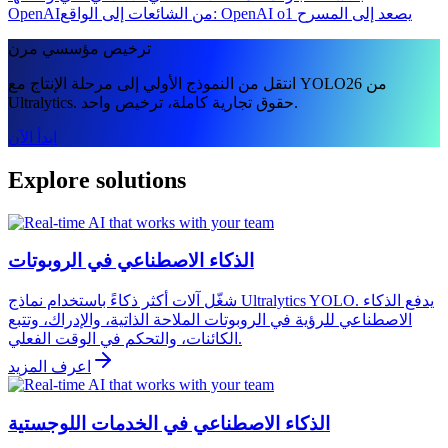
من الشائعات إلى الواقع: OpenAI o1 يصعد إلى المسرح
OpenAI
ترخيص مؤسسي مرن
انتقل من النموذج الأولي إلى مرحلة الإنتاج مع YOLO26 من
Ultralytics. حقوق تجارية كاملة، ترخيص واحد.
ابدأ الآن
Explore solutions
الذكاء الاصطناعي في الروبوتات
شغّل آلات أكثر ذكاءً باستخدام نماذج Ultralytics YOLO. يدفع الذكاء
الاصطناعي للرؤية في الروبوتات الملاحة الذاتية، والإدراك، وتتبع
الكائنات، والتحكم في الوقت الفعلي.
اعرف المزيد
الذكاء الاصطناعي في الخدمات اللوجستية