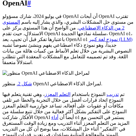
OpenAI
#
في يوليو 2024، شارك مسؤولو OpenAI أن أبحاث OpenAI تقترب
من مستوى حل المشكلات البشري، والذي يشار إليه باسم
المستوى
2 من الذكاء الاصطناعي
. من الواضح أن هذا المستوى يركز على
الاستدلال، حيث تقدم OpenAI سلسلة نماذجها الجديدة، OpenAI o1،
نموذج لغة كبير (LLM)
باعتبارها تفكر قبل أن تجيب. يعد OpenAI o1
جديداً، وهو نموذج ذكاء اصطناعي يفهم وينشئ نصوصاً تشبه
النصوص البشرية من خلال تعلم الأنماط من كميات هائلة من بيانات
اللغة. وقد تم تصميمه للتعامل مع المشكلات المعقدة التي تتطلب
استدلالاً متعمقاً.
منظور OpenAI لمراحل الذكاء الاصطناعي.
شكل 2.
تم
تدريب
النموذج باستخدام
التعلم المعزز
، وهي تقنية يتعلم فيها
النموذج اتخاذ قرارات أفضل من خلال التجربة والخطأ عبر تلقي
مكافآت أو عقوبات على أفعاله. تساعد خوارزمية التعلم المعزز
النموذج على التفكير بشكل أكثر فعالية من خلال تتبع سلسلة من
o1 يستمر في التحسن مع
الأفكار. شاركت OpenAI أيضاً أن
أداء
المزيد من التعلم المعزز أثناء التدريب ومع زيادة الوقت المستغرق
في "التفكير" أثناء حل المشكلات، مما يوضح أن كل من التدريب
الممتد والمعالجة المتأنية يساعدان في تعزيز قدرات النموذج.