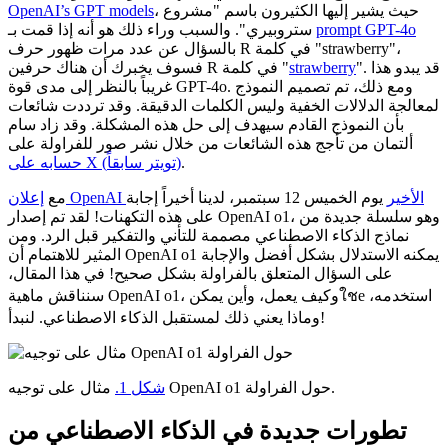
، حيث يشير إليها الكثيرون باسم "مشروع
OpenAI’s GPT models
prompt GPT-4o
ستروبيري". والسبب وراء ذلك هو أنه إذا قمت بـ
بالسؤال عن عدد مرات ظهور حرف R في كلمة "strawberry"،
". قد يبدو هذا
strawberry
فسوف يخبرك أن هناك حرفين R في كلمة "
غريباً بالنظر إلى مدى قوة GPT-4o. ومع ذلك، تم تصميم النموذج
لمعالجة الدلالات الخفية وليس الكلمات الدقيقة. وقد ترددت شائعات
بأن النموذج القادم سيهدف إلى حل هذه المشكلة. وقد زاد سام
ألتمان من تأجج هذه الشائعات من خلال نشر صور للفراولة على
.
حسابه على X (تويتر سابقاً)
إعلان OpenAI الأخير
يوم الخميس 12 سبتمبر، لدينا أخيراً إجابة
مع
على هذه التكهنات! لقد تم إصدار OpenAI o1، وهو سلسلة جديدة من
نماذج الذكاء الاصطناعي مصممة للتأني والتفكير قبل الرد. ومن
المثير للاهتمام أن OpenAI o1 يمكنه الاستدلال بشكل أفضل والإجابة
على السؤال المتعلق بالفراولة بشكل صحيح! في هذا المقال،
سنناقش ماهية OpenAI o1، وكيف يعمل، وأين يمكنใชe استخدمه،
وماذا يعني ذلك لمستقبل الذكاء الاصطناعي. لنبدأ!
مثال على توجيه OpenAI o1 حول الفراولة.
شكل 1.
تطورات جديدة في الذكاء الاصطناعي من