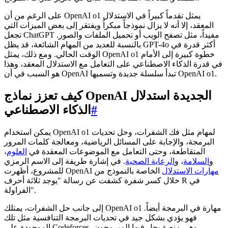
على الرغم من أن OpenAI o1 يمثل تقدماً كبيراً في الاستدلال
المعقد، إلا أنه لا يزال نموذجاً مبكراً ويفتقر إلى بعض الميزات التي
تجعل ChatGPT مفيداً، مثل تصفح الويب أو تحميل الملفات والصور.
بالنسبة للعديد من المهام الشائعة، قد يظل GPT-4o أكثر قدرة في
الوقت الحالي. ومع ذلك، يمثل OpenAI o1 خطوة كبيرة إلى الأمام
في قدرة الذكاء الاصطناعي على التعامل مع الاستدلال المعقد، وهذا
هو السبب في أن OpenAI تبدأ سلسلة جديدة وتسميها OpenAI o1.
كيف تعزز نماذج OpenAI الجديدة استدلال
#
الذكاء الاصطناعي
يمكن استخدام OpenAI o1 لمهام مثل فك الشفرات، وحل تحديات
البرمجة، والإجابة على المسائل الرياضية، ومعالجة كلمات المرور
المتقاطعة، وحتى التعامل مع الموضوعات المعقدة في
العلوم
،
و
السلامة
، و
الرعاية الصحية
. في إشارة طريفة إلى الاسم الرمزي
مهارات الاستدلال
الخاصة بالنموذج من
للمشروع، أظهرت OpenAI
خلال كسر شفرة كشفت عن رسالة "يوجد ثلاثة أحرف R في
الفراولة".
إلى جانب حل الشفرات، يمتلك OpenAI o1 مهارة في البرمجة أيضاً.
فهو يؤدي بشكل جيد في تحديات البرمجة التنافسية مثل تلك
الموجودة على Codeforces، وهي منصة يحل فيها المبرمجون