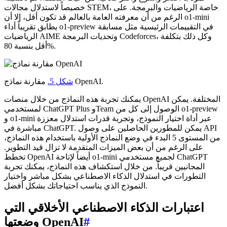
خصيصاً لاستدلال مجالات STEM، خاصة الرياضيات والبرمجة. على
الرغم من أن معرفته العامة بالعالم قد تكون أقل، إلا أن o1-mini
يطابق تقريباً أداء o1-preview في التقييمات الرئيسية مثل مسابقة
الرياضيات AIME وتحديات البرمجة Codeforces، وكل ذلك بتكلفة
أقل بنسبة 80%.
مقارنة نماذج OpenAI.
شكل 5.
يمكنك تجربة هذه النماذج من خلال منصات OpenAI المختلفة. يمكن
لمستخدمي ChatGPT Plus وTeam الوصول إلى كل من o1-preview
و o1-mini عبر أداة اختيار النموذج، وتجربة قدرات استدلال معززة
مباشرة في ChatGPT. يمكن للمطورين الحاصلين على وصول API
من المستوى 5 البدء في وضع النماذج الأولية باستخدام هذه النماذج،
على الرغم من أن بعض الميزات المتقدمة لا تزال قيد التطوير.
تخطط OpenAI أيضاً لإتاحة o1-mini لجميع مستخدمي ChatGPT
المجانيين قريباً. من خلال استكشاف هذه النماذج، يمكنك تجربة
التطورات في استدلال الذكاء الاصطناعي بشكل مباشر واختيار
النموذج الذي يناسب احتياجاتك بشكل أفضل.
اعتبارات الذكاء الاصطناعي الأخلاقي التي
#
وضعتها OpenAI