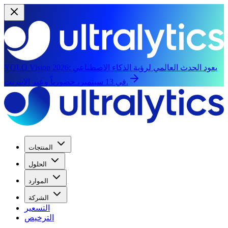
يعود الحدث العالمي لرؤية الذكاء الاصطناعي
YOLO Vision 2026:
في 13 سبتمبر، حضورياً وعبر الإنترنت.
المنتجات
الحلول
الموارد
الشركة
التسعير
الترخيص