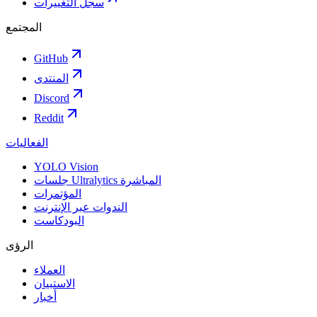
سجل التغييرات
المجتمع
GitHub
المنتدى
Discord
Reddit
الفعاليات
YOLO Vision
جلسات Ultralytics المباشرة
المؤتمرات
الندوات عبر الإنترنت
البودكاست
الرؤى
العملاء
الاستبيان
أخبار