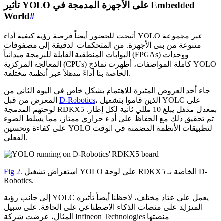
تأثير YOLO على الأجهزة المدمجة في Embedded
World
#
أتيحت للحضور أيضاً فرصة رؤية كيفية أداء YOLO عبر مجموعة
متنوعة من بنى الأجهزة. من المتحكمات الدقيقة إلى مصفوفات
البوابات المنطقية القابلة للبرمجة ميدانياً (FPGAs) ووحدات
المعالجة المركزية (CPUs) كاملة المواصفات، أظهرت نماذج YOLO
الخاصة بنا أداءً مذهلاً عبر أنظمة مختلفة.
جاء أحد العروض المثيرة للاهتمام بشكل خاص في اليوم الثاني من
، الذين قاموا بتشغيل YOLO على
D-Robotics
المعرض من قبل
لوحتهم المدمجة RDKX5 بمعدل مذهل يبلغ 10 مللي ثانية لكل إطار.
تم تحقيق ذلك مع الحفاظ على أداء حراري ممتاز، مما يسلط الضوء
على كفاءة وتحسين YOLO لتطبيقات الأنظمة المضمنة في الوقت
الفعلي.
استعراض تشغيل YOLO على لوحة RDKX5 الخاصة بـ D-
Fig 2.
Robotics.
إلى جانب رؤية YOLO يعمل على عتاد مختلف، لاحظنا أيضاً تأثيره
المتزايد على منصات الذكاء الاصطناعي على الحافة. على سبيل
المثال، عرضت شركة Infineon Technologies منصتها