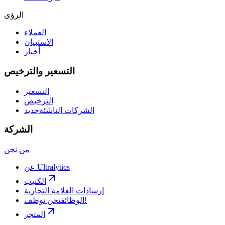
الرؤى
العملاء
الاستبيان
أخبار
التسعير والترخيص
التسعير
الترخيص
الشركات الناشئة
جديد
الشركة
من نحن
عن Ultralytics
الكتيب
إرشادات العلامة التجارية
نحن نوظف!
الوظائف
المتجر