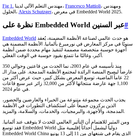
، ومهندس
Francesco Mattioli
مهندس التعلم الآلي لدينا،
Fig 1.
، في معرض Embedded World 2025.
Alexis Schutzger
الحلول،
#
نظرة على Embedded World عبر السنين
هو حدث عالمي لصناعة الأنظمة المضمنة، يُعقد
Embedded World
سنويًا في مركز المعارض في نورمبرغ بألمانيا. الأنظمة المضمنة هي
أجهزة حوسبة متخصصة مصممة لتنفيذ مهام محددة ضمن أنظمة
أكبر، وغالبًا ما تتمتع بقيود حوسبة في الوقت الفعلي.
منذ تأسيسه في عام 2003، نما الحدث من قاعتين وحوالي 350
عارضاً ليصبح المنصة الرائدة لمجتمع الأنظمة المدمجة. على مدار الـ
22 عاماً الماضية، توسع المعرض بشكل كبير، حيث عرض أكثر من
1,100 جهة عارضة منتجاتها لأكثر من 32,000 زائر عبر سبع قاعات
في عام 2024.
يجذب الحدث مجموعة متنوعة من الخبراء والعارضين والحضور،
الذين يركزون جميعاً على استكشاف التطورات في الأنظمة
المدمجة، والأجهزة، والبرمجيات، والخدمات، والسلامة، والمزيد.
ومن المثير للاهتمام أن التأثير العالمي للحدث لا يتوقف عند ألمانيا.
فقد توسع Embedded World دولياً ليشمل أحداثاً إقليمية مثل
Embedded World China الذي يقام في شنغهاي من 11 إلى 13 يونيو