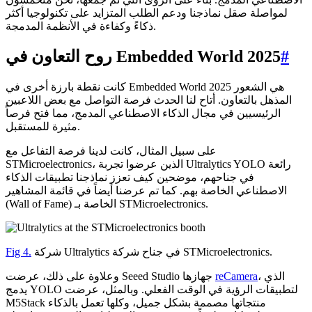
لمواصلة صقل نماذجنا ودعم الطلب المتزايد على تكنولوجيا أكثر
ذكاءً وكفاءة في الأنظمة المدمجة.
#
روح التعاون في Embedded World 2025
كانت نقطة بارزة أخرى في Embedded World 2025 هي الشعور
المذهل بالتعاون. أتاح لنا الحدث فرصة التواصل مع بعض اللاعبين
الرئيسيين في مجال الذكاء الاصطناعي المدمج، مما فتح فرصاً
مثيرة للمستقبل.
على سبيل المثال، كانت لدينا فرصة التفاعل مع
STMicroelectronics، الذين عرضوا تجربة Ultralytics YOLO رائعة
في جناحهم، موضحين كيف تعزز نماذجنا تطبيقات الذكاء
الاصطناعي الخاصة بهم. كما تم عرضنا أيضاً في قائمة المشاهير
(Wall of Fame) الخاصة بـ STMicroelectronics.
شركة Ultralytics في جناح شركة STMicroelectronics.
Fig 4.
، الذي
reCamera
وعلاوة على ذلك، عرضت Seeed Studio جهازها
يدمج YOLO لتطبيقات الرؤية في الوقت الفعلي. وبالمثل، عرضت
M5Stack منتجاتها مصممة بشكل جميل، وكلها تعمل بالذكاء