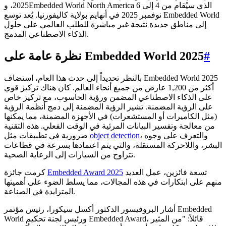
2025، وEmbedded World North America الذي سيُقام من 4 إلى 6
نوفمبر 2025 في أنهايم بولاية كاليفورنيا. يُعد توسع Embedded World
إلى مناطق جديدة نتيجة غير مباشرة للطلب العالمي على حلول
الذكاء الاصطناعي المدمج.
#
نظرة عامة على Embedded World 2025
بالنظر تحديداً إلى حدث هذا العام، استضاف Embedded World 2025
أكثر من 1,200 عارض من جميع أنحاء العالم. كان هناك تركيز قوي
على الذكاء الاصطناعي المضمن ورؤية الحاسوب، مع تركيز خاص
على الرؤية المضمنة. تشير الرؤية المضمنة إلى دمج أنظمة الرؤية
(مثل الكاميرات أو المستشعرات) في الأجهزة المضمنة، مما يمكنها
من معالجة وتفسير البيانات المرئية في الوقت الفعلي. هذه التقنية
، والتعرف على وجوه
object detection
ضرورية في تطبيقات مثل
البشر، واللاحركة المستقلة، والتي يتم اعتمادها بسرعة في قطاعات
تتراوح من السيارات إلى الرعاية الصحية.
تسعة فائزين، عمل العديد
Embedded Award 2025
كرمت جائزة
منهم على ابتكارات في هذه المجالات، مما يسلط الضوء على أهميتها
المتزايدة في الصناعة.
أشار البروفيسور الدكتور أكسل سيكورا، رئيس مؤتمر Embedded
World ورئيس لجنة تحكيم Embedded Award، قائلاً: "من المثير