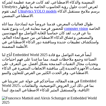
المضمنة والذكاء الاصطناعي. لقد كانت فرصة عظيمة لشركة
Ultralytics لعرض أحدث حلول رؤية الحاسوب الخاصة بنا وإظهار
برسم ملامح مستقبل الذكاء
Ultralytics YOLO models
كيف تقوم
الاصطناعي المضمن.
طوال فعاليات المعرض، قدمنا عروضاً حية لنماذجنا، مما اتاه
الخاصة
computer vision
للحضور فرصة معاينة قدرات وتنوع تقنية
بنا عن قرب. لقد كان حماسياً للغاية التواصل مع المهندسين
والمصنعين وعشاق الذكاء الاصطناعي من جميع أنحاء العالم،
واستكشاف تطبيقات جديدة ومناقشة دور الذكاء الاصطناعي في
الأنظمة المضمنة.
أتاح لنا Embedded World 2025 أيضاً فرصة التواصل مع قادة
الصناعة وجمع ملاحظات قيمة، مما ساعدنا على فهم احتياجات
وتحديات مجال التقنيات المدمجة بشكل أفضل. من التعرف على
منصات الأجهزة الجديدة إلى مناقشة الاتجاهات المتغيرة في الذكاء
الاصطناعي، وفر الحدث الكثير من الفرص للتعاون والنمو.
في هذه المقالة، سنأخذكم في جولة عبر تجربتنا في Embedded
World 2025، بما في ذلك أبرز العروض التوضيحية، والنقاشات
الثاقبة، والمستقبل المثير للذكاء الاصطناعي المدمج. لنبدأ!