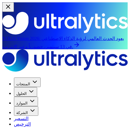
يعود الحدث العالمي لرؤية الذكاء الاصطناعي
YOLO Vision 2026:
في 13 سبتمبر، حضورياً وعبر الإنترنت.
المنتجات
الحلول
الموارد
الشركة
التسعير
الترخيص