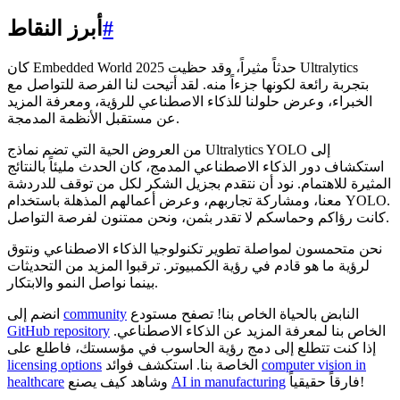
#
أبرز النقاط
كان Embedded World 2025 حدثاً مثيراً، وقد حظيت Ultralytics
بتجربة رائعة لكونها جزءاً منه. لقد أتيحت لنا الفرصة للتواصل مع
الخبراء، وعرض حلولنا للذكاء الاصطناعي للرؤية، ومعرفة المزيد
عن مستقبل الأنظمة المدمجة.
من العروض الحية التي تضم نماذج Ultralytics YOLO إلى
استكشاف دور الذكاء الاصطناعي المدمج، كان الحدث مليئاً بالنتائج
المثيرة للاهتمام. نود أن نتقدم بجزيل الشكر لكل من توقف للدردشة
معنا، ومشاركة تجاربهم، وعرض أعمالهم المذهلة باستخدام YOLO.
كانت رؤاكم وحماسكم لا تقدر بثمن، ونحن ممتنون لفرصة التواصل.
نحن متحمسون لمواصلة تطوير تكنولوجيا الذكاء الاصطناعي ونتوق
لرؤية ما هو قادم في رؤية الكمبيوتر. ترقبوا المزيد من التحديثات
بينما نواصل النمو والابتكار.
النابض بالحياة الخاص بنا! تصفح مستودع
community
انضم إلى
الخاص بنا لمعرفة المزيد عن الذكاء الاصطناعي.
GitHub repository
إذا كنت تتطلع إلى دمج رؤية الحاسوب في مؤسستك، فاطلع على
computer vision in
الخاصة بنا. استكشف فوائد
licensing options
فارقاً حقيقياً!
AI in manufacturing
وشاهد كيف يصنع
healthcare