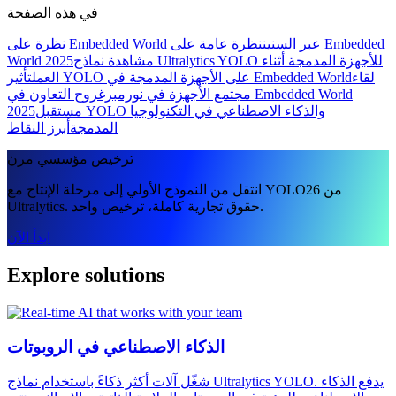
في هذه الصفحة
نظرة على Embedded World عبر السنين
نظرة عامة على Embedded
مشاهدة نماذج Ultralytics YOLO للأجهزة المدمجة أثناء
World 2025
لقاء
تأثير YOLO على الأجهزة المدمجة في Embedded World
العمل
مجتمع الأجهزة في نورمبرغ
روح التعاون في Embedded World
مستقبل YOLO والذكاء الاصطناعي في التكنولوجيا
2025
المدمجة
أبرز النقاط
ترخيص مؤسسي مرن
انتقل من النموذج الأولي إلى مرحلة الإنتاج مع YOLO26 من
Ultralytics. حقوق تجارية كاملة، ترخيص واحد.
ابدأ الآن
Explore solutions
الذكاء الاصطناعي في الروبوتات
شغّل آلات أكثر ذكاءً باستخدام نماذج Ultralytics YOLO. يدفع الذكاء