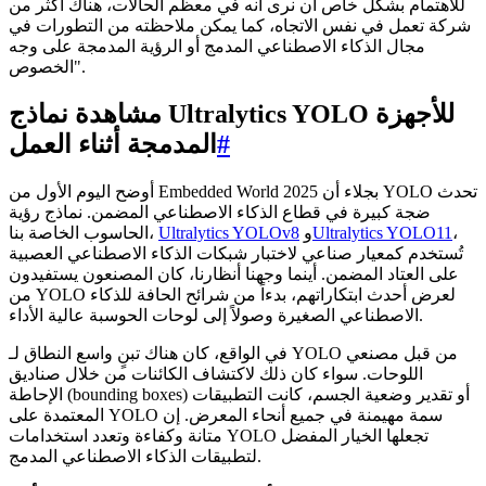
للاهتمام بشكل خاص أن نرى أنه في معظم الحالات، هناك أكثر من
شركة تعمل في نفس الاتجاه، كما يمكن ملاحظته من التطورات في
مجال الذكاء الاصطناعي المدمج أو الرؤية المدمجة على وجه
الخصوص".
مشاهدة نماذج Ultralytics YOLO للأجهزة
#
المدمجة أثناء العمل
أوضح اليوم الأول من Embedded World 2025 بجلاء أن YOLO تحدث
ضجة كبيرة في قطاع الذكاء الاصطناعي المضمن. نماذج رؤية
،
Ultralytics YOLO11
و
Ultralytics YOLOv8
الحاسوب الخاصة بنا،
تُستخدم كمعيار صناعي لاختبار شبكات الذكاء الاصطناعي العصبية
على العتاد المضمن. أينما وجهنا أنظارنا، كان المصنعون يستفيدون
من YOLO لعرض أحدث ابتكاراتهم، بدءاً من شرائح الحافة للذكاء
الاصطناعي الصغيرة وصولاً إلى لوحات الحوسبة عالية الأداء.
في الواقع، كان هناك تبنٍ واسع النطاق لـ YOLO من قبل مصنعي
اللوحات. سواء كان ذلك لاكتشاف الكائنات من خلال صناديق
الإحاطة (bounding boxes) أو تقدير وضعية الجسم، كانت التطبيقات
المعتمدة على YOLO سمة مهيمنة في جميع أنحاء المعرض. إن
متانة وكفاءة وتعدد استخدامات YOLO تجعلها الخيار المفضل
لتطبيقات الذكاء الاصطناعي المدمج.