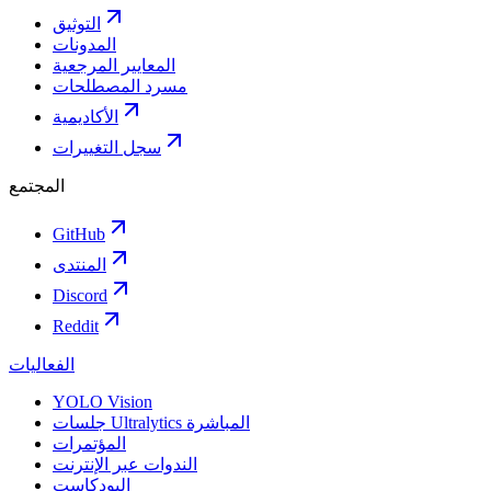
التوثيق
المدونات
المعايير المرجعية
مسرد المصطلحات
الأكاديمية
سجل التغييرات
المجتمع
GitHub
المنتدى
Discord
Reddit
الفعاليات
YOLO Vision
جلسات Ultralytics المباشرة
المؤتمرات
الندوات عبر الإنترنت
البودكاست