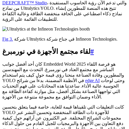
، والتي تدعم الآن رؤية الحاسوب المستفيدة
DEEPCRAFT™ Studio
من نماذج Ultralytics YOLO. تتيح هذه المنصة للمطورين إنشاء
نماذج ذكاء اصطناعي على الحافة منخفضة الطاقة وعالية الكفاءة
للتطبيقات القائمة على الرؤية.
شركة Ultralytics في جناح شركة Infineon Technologies.
Fig 3.
#
لقاء مجتمع الأجهزة في نورمبرغ
كان أحد أفضل جوانب Embedded World 2025 هو فرصة اللقاء
المباشر مع مجتمع العتاد في نورمبرغ. التحدث مع المهندسين
والمطورين وقادة الصناعة منحنا رؤى قيمة حول كيف يتم استخدام
وحتى لوحات
edge AI
YOLO في الأنظمة المضمنة، بدءاً من شرائح
الحوسبة عالية الأداء. ساعدتنا هذه المحادثات على فهم التحديات
التي تواجهها الصناعة بشكل أفضل، مثل موازنة كفاءة الطاقة مع
الأداء وضمان التوافق مع مجموعة متنوعة من الأجهزة.
كانت التعليقات التي تلقيناها قيمة للغاية، خاصة فيما يتعلق بتحسين
YOLO للأجهزة ذات الطاقة المنخفضة وتحسين النشر عبر
مجموعات الشرائح المختلفة. عبر الكثيرون عن آرائهم حول كيفية
دفع التعاون بين الأجهزة والبرمجيات للجيل القادم من حلول الذكاء
الاصطناعي المدمج. بناءً على الرؤى التي تم جمعها، نحن متحمسون