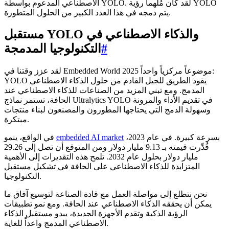
الاصطناعي المدعوم بواسطة YOLO. لقد كان مُلهماً رؤية YOLO
يتم دمجه في هذا العدد الكبير من الحلول المتطورة.
مستقبل YOLO والذكاء الاصطناعي في
#
التكنولوجيا المدمجة
لقد عزز وقتنا في Embedded World 2025 موضوعاً مركزياً واحداً:
YOLO يقود الطريق للجيل القادم من حلول الذكاء الاصطناعي
المدمج. ومع تبني المزيد من الصناعات للذكاء الاصطناعي عند
الحافة، تستمر نماذج Ultralytics YOLO في تقديم الأداء والمرونة
وسهولة الدمج التي يحتاجها المطورون والمصنعون لبناء منتجات
مبتكرة.
بسرعة كبيرة. في عام 2023،
embedded AI market
في الواقع، ينمو
قُدِّرت قيمته بـ 9.13 مليار دولار ومن المتوقع أن تصل إلى 29.26
مليار دولار بحلول عام 2032. تلمح هذه التقديرات إلى الأهمية
المتزايدة للذكاء الاصطناعي على الحافة في تشكيل مستقبل
التكنولوجيا.
نحن نتطلع إلى مواصلة العمل مع قادة الصناعة لتوسيع آفاق ما
يمكن أن يحققه الذكاء الاصطناعي عند الحافة. ومع نمو تطبيقات
الرؤية الذكية وتقدم الأجهزة الجديدة، يبدو مستقبل الذكاء
الاصطناعي المدمج واعداً للغاية.