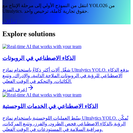
انتقل من النموذج الأولي إلى مرحلة الإنتاج مع YOLO26 من
Ultralytics. حقوق تجارية كاملة، ترخيص واحد.
ابدأ الآن
Explore solutions
الذكاء الاصطناعي في الروبوتات
شغّل آلات أكثر ذكاءً باستخدام نماذج Ultralytics YOLO. يدفع الذكاء
الاصطناعي للرؤية في الروبوتات الملاحة الذاتية، والإدراك، وتتبع
الكائنات، والتحكم في الوقت الفعلي.
اعرف المزيد
الذكاء الاصطناعي في الخدمات اللوجستية
بسّط العمليات اللوجستية باستخدام نماذج Ultralytics YOLO. تُمكّن
الرؤية بالذكاء الاصطناعي فحص الطرود، والفرز، وتتبع المركبات،
ومراقبة السلامة في المستودعات في الوقت الفعلي.