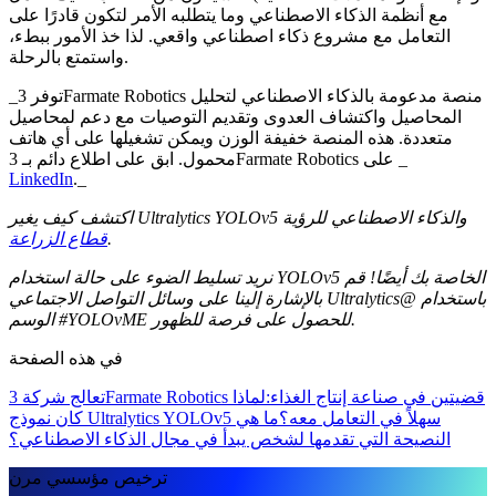
مع أنظمة الذكاء الاصطناعي وما يتطلبه الأمر لتكون قادرًا على
التعامل مع مشروع ذكاء اصطناعي واقعي. لذا خذ الأمور ببطء،
واستمتع بالرحلة.
_توفر 3Farmate Robotics منصة مدعومة بالذكاء الاصطناعي لتحليل
المحاصيل واكتشاف العدوى وتقديم التوصيات مع دعم لمحاصيل
متعددة. هذه المنصة خفيفة الوزن ويمكن تشغيلها على أي هاتف
محمول. ابق على اطلاع دائم بـ 3Farmate Robotics على _
LinkedIn
._
اكتشف كيف يغير Ultralytics YOLOv5 والذكاء الاصطناعي للرؤية
.
قطاع الزراعة
نريد تسليط الضوء على حالة استخدام YOLOv5 الخاصة بك أيضًا! قم
بالإشارة إلينا على وسائل التواصل الاجتماعي Ultralytics@ باستخدام
الوسم #YOLOvME للحصول على فرصة للظهور.
في هذه الصفحة
تعالج شركة 3Farmate Robotics قضيتين في صناعة إنتاج الغذاء:
لماذا
كان نموذج Ultralytics YOLOv5 سهلاً في التعامل معه؟
ما هي
النصيحة التي تقدمها لشخص يبدأ في مجال الذكاء الاصطناعي؟
ترخيص مؤسسي مرن