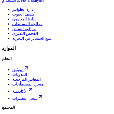
حالات استخدام Ultralytics
إدارة الطوابير
كشف العيوب
إدارة المخزون
معالجة المستندات
مراقبة السائق
الفحص البصري
منع الخسائر في التجزئة
الموارد
التعلم
التوثيق
المدونات
المعايير المرجعية
مسرد المصطلحات
الأكاديمية
سجل التغييرات
المجتمع