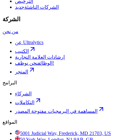
الترخيص
الشركات الناشئة
جديد
الشركة
من نحن
عن Ultralytics
الكتيب
إرشادات العلامة التجارية
نحن نوظف!
الوظائف
المتجر
البرامج
الشركاء
التكاملات
المساهمة في البرمجيات مفتوحة المصدر
المواقع
5001 Judicial Way, Frederick, MD 21703, US
50 York Way, London, N1 9AB, GB