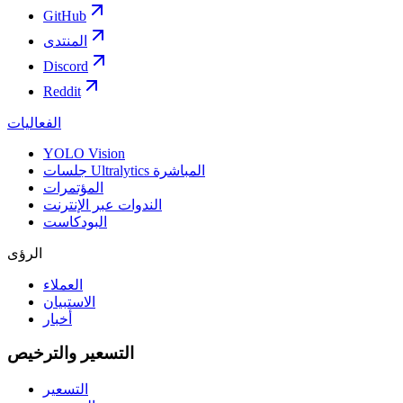
GitHub
المنتدى
Discord
Reddit
الفعاليات
YOLO Vision
جلسات Ultralytics المباشرة
المؤتمرات
الندوات عبر الإنترنت
البودكاست
الرؤى
العملاء
الاستبيان
أخبار
التسعير والترخيص
التسعير