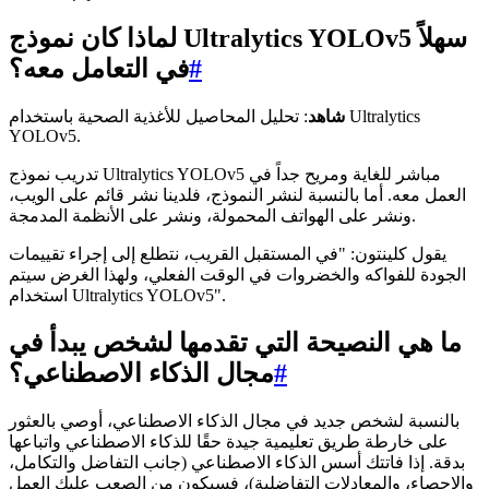
لماذا كان نموذج Ultralytics YOLOv5 سهلاً
#
في التعامل معه؟
شاهد
: تحليل المحاصيل للأغذية الصحية باستخدام Ultralytics
YOLOv5.
تدريب نموذج Ultralytics YOLOv5 مباشر للغاية ومريح جداً في
العمل معه. أما بالنسبة لنشر النموذج، فلدينا نشر قائم على الويب،
ونشر على الهواتف المحمولة، ونشر على الأنظمة المدمجة.
يقول كلينتون: "في المستقبل القريب، نتطلع إلى إجراء تقييمات
الجودة للفواكه والخضروات في الوقت الفعلي، ولهذا الغرض سيتم
استخدام Ultralytics YOLOv5".
ما هي النصيحة التي تقدمها لشخص يبدأ في
#
مجال الذكاء الاصطناعي؟
بالنسبة لشخص جديد في مجال الذكاء الاصطناعي، أوصي بالعثور
على خارطة طريق تعليمية جيدة حقًا للذكاء الاصطناعي واتباعها
بدقة. إذا فاتتك أسس الذكاء الاصطناعي (جانب التفاضل والتكامل،
والإحصاء، والمعادلات التفاضلية)، فسيكون من الصعب عليك العمل