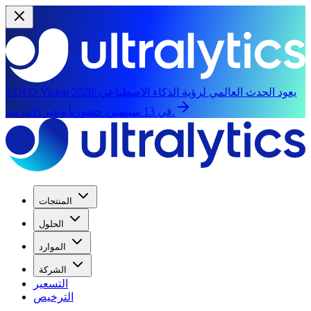
يعود الحدث العالمي لرؤية الذكاء الاصطناعي
YOLO Vision 2026:
في 13 سبتمبر، حضورياً وعبر الإنترنت.
المنتجات
الحلول
الموارد
الشركة
التسعير
الترخيص