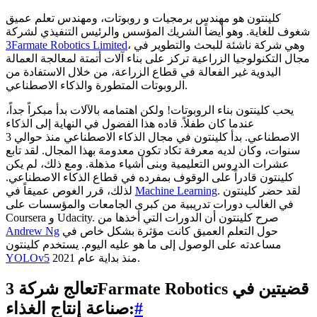
كلينتون هو مهندس برمجيات و روبوتات، ومهندس تعلم عميق
شغوف للغاية. وهو أيضاً الشريك المؤسس والرئيس التنفيذي لشركة
، وهي شركة ناشئة للبحث والتطوير في
3Farmate Robotics Limited
مجال التكنولوجيا الزراعية تركز على بناء آلات أتمتة لمعالجة العمالة
اليدوية غير الفعالة في قطاع الزراعة، من خلال الاستفادة من
الروبوتات المتطورة والذكاء الاصطناعي.
يحب كلينتون بناء الروبوتات! ولكن اهتمامه بالآلات بدأ مبكراً جداً،
عندما كان طفلاً. قاده هذا الفضول في النهاية إلى الذكاء
الاصطناعي. بدأ كلينتون في مجال الذكاء الاصطناعي منذ حوالي 3
سنوات، وكان لديه معرفة تكاد تكون معدومة بهذا المجال. لقد تابع
عشرات الدروس التعليمية وبنى أشياء مذهلة. ومع ذلك، لم يكن
كلينتون قادراً على الوقوف بمفرده في قطاع الذكاء الاصطناعي.
. لقد حضر كلينتون
Machine Learning
لذلك، قرر الغوص عميقاً في
في الغالب دورات تدريبية من كبرى الجامعات والمؤسسات على
Coursera و Udacity. صرح كلينتون أن الدورات التي أخذها من
حول التعلم العميق كانت مؤثرة بشكل خاص في
Andrew Ng
مساعدته على الوصول إلى ما هو عليه اليوم. يستخدم كلينتون
منذ بداية عام 2021.
YOLOv5
تعالج شركة 3Farmate Robotics قضيتين في
#
صناعة إنتاج الغذاء: