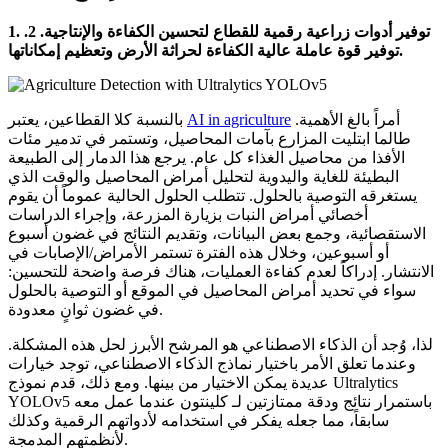
1. توفير أدوات زراعية رقمية للقطاع لتحسين الكفاءة والإنتاجية. 2.
توفير قوة عاملة عالية الكفاءة لحراثة الأرض وتعظيم إمكاناتها.
أمراً بالغ الأهمية.
AI in agriculture
بالنسبة كلا القطاعين، يعتبر
طالما ابتليت المزارع بآمات المحاصيل، وتستمر في تدمير مئات
الأفذا من محاصيل الغذاء كل عام. يرجع هذا الدمار إلى الطبيعة
البطيئة للغاية واليدوية لتحليل أمراض المحاصيل والوقت الذي
يستغرقه التوصية بالحلول. تتطلب الحلول الحالية عموماً أن يقوم
أخصائي أمراض النبات بزيارة المزرعة، وإجراء الدراسات
الاستقصائية، وجمع بعض البيانات، وتقديم النتائج في غضون أسبوع
أو أسبوعين، وخلال هذه الفترة تستمر الأمراض/الإصابات في
الانتشار. إدراكاً لعدم كفاءة العمليات، هناك فرصة واضحة للتحسين:
سواء في تحديد أمراض المحاصيل في الموقع أو التوصية بالحلول
في غضون ثوانٍ معدودة.
لذا، وُجد أن الذكاء الاصطناعي هو المرشح الأبرز لحل هذه المشكلة.
وعندما تعلق الأمر باختيار نماذج الذكاء الاصطناعي، توجد خيارات
عديدة يمكن الاختيار من بينها. ومع ذلك، قدم نموذج Ultralytics
YOLOv5 باستمرار نتائج ودقة ممتازتين لـ كلينتون عندما عمل معه
سابقاً، مما جعله يفكر في استخدامه لأدواتهم الرقمية وكذلك
لأنظمتهم المدمجة.