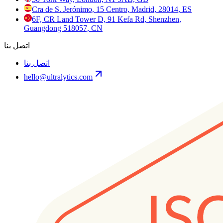
Cra de S. Jerónimo, 15 Centro, Madrid, 28014, ES
6F, CR Land Tower D, 91 Kefa Rd, Shenzhen,
Guangdong 518057, CN
اتصل بنا
اتصل بنا
hello@ultralytics.com