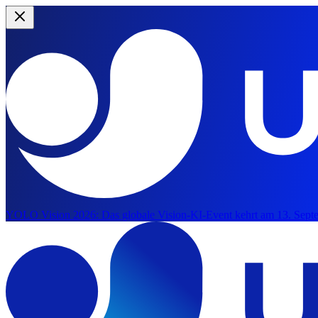
YOLO Vision 2026:
Das globale Vision-KI-Event kehrt am 13. Septe