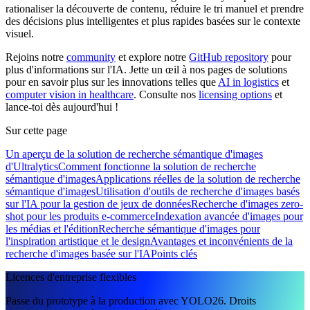
rationaliser la découverte de contenu, réduire le tri manuel et prendre
des décisions plus intelligentes et plus rapides basées sur le contexte
visuel.
Rejoins notre
community
et explore notre
GitHub repository
pour
plus d'informations sur l'IA. Jette un œil à nos pages de solutions
pour en savoir plus sur les innovations telles que
AI in logistics
et
computer vision in healthcare
. Consulte nos
licensing options
et
lance-toi dès aujourd'hui !
Sur cette page
Un aperçu de la solution de recherche sémantique d'images
d'Ultralytics
Comment fonctionne la solution de recherche
sémantique d'images
Applications réelles de la solution de recherche
sémantique d'images
Utilisation d'outils de recherche d'images basés
sur l'IA pour la gestion de jeux de données
Recherche d'images zero-
shot pour les produits e-commerce
Indexation avancée d'images pour
les médias et l'édition
Recherche sémantique d'images pour
l'inspiration artistique et le design
Avantages et inconvénients de la
recherche d'images basée sur l'IA
Points clés
Licences d'entreprise flexibles
Passe du prototype à la production avec YOLO26. Droits