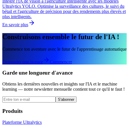
Intègre l'IA de vision à l'agriculture intelligente avec les modèles
Ultralytics YOLO. Optimise la surveillance des cultures, le suivi du
bétail et l'agriculture de précision pour des rendements plus élevés et
plus intelligents.
En savoir plus
Construisons ensemble le futur de l'IA !
Commence ton aventure avec le futur de l'apprentissage automatique
Demander une licence
Commencer
Garde une longueur d'avance
Obtiens les dernières nouvelles et insights sur l'IA et le machine
learning — notre newsletter mensuelle contient tout ce qu'il te faut !
S'abonner
Produits
Plateforme Ultralytics