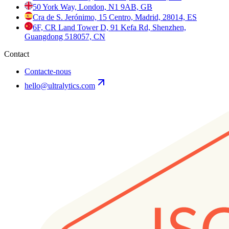
50 York Way, London, N1 9AB, GB
Cra de S. Jerónimo, 15 Centro, Madrid, 28014, ES
6F, CR Land Tower D, 91 Kefa Rd, Shenzhen,
Guangdong 518057, CN
Contact
Contacte-nous
hello@ultralytics.com