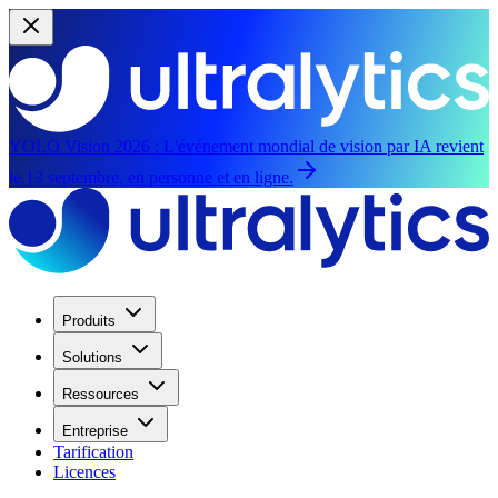
YOLO Vision 2026 :
L'événement mondial de vision par IA revient
le 13 septembre, en personne et en ligne.
Produits
Solutions
Ressources
Entreprise
Tarification
Licences