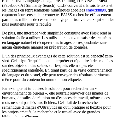
(Contrastive Language - Image Pre-Training) et FAISS de Meta
(Facebook AI Similarity Search). CLIP convertit à la fois le texte et
les images en représentations numériques appelées
embeddings
, qui
capturent leur sens et leur contexte. FAISS recherche efficacement
parmi des millions de ces embeddings pour trouver ceux qui sont les
plus pertinents pour ta requête.
De plus, une interface web simplifiée construite avec Flask rend la
solution facile à utiliser. Les utilisateurs peuvent saisir des requêtes
en langage naturel et récupérer des images correspondantes sans
aucun étiquetage manuel ou préparation de données.
L'un des principaux avantages de cette solution est sa capacité zero-
shot. Cela signifie qu'elle peut interpréter et répondre à des requêtes
sur des objets ou des scènes sur lesquels elle n'a pas été
spécifiquement entraînée. En tirant parti de sa vaste compréhension
du langage et du visuel, elle peut renvoyer des résultats pertinents
même pour du contenu inconnu ou non étiqueté.
Par exemple, si tu utilises la solution pour rechercher un «
environnement de bureau », elle pourrait renvoyer des images de
bureaux, de salles de réunion ou d'espaces de travail, même si ces
mots ne sont pas liés aux fichiers. Cela fait de la recherche
sémantique d'images d'Ultralytics un outil pratique et flexible pour
les projets créatifs, la recherche et le travail avec de grandes
bibliothèques d'images.