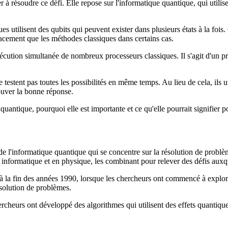
à résoudre ce défi. Elle repose sur l'informatique quantique, qui utilis
ues utilisent des qubits qui peuvent exister dans plusieurs états à la foi
cacement que les méthodes classiques dans certains cas.
écution simultanée de nombreux processeurs classiques. Il s'agit d'un pr
testent pas toutes les possibilités en même temps. Au lieu de cela, ils uti
ouver la bonne réponse.
quantique, pourquoi elle est importante et ce qu'elle pourrait signifier 
e l'informatique quantique qui se concentre sur la résolution de problèm
nformatique et en physique, les combinant pour relever des défis auxquel
é à la fin des années 1990, lorsque les chercheurs ont commencé à explo
résolution de problèmes.
hercheurs ont développé des algorithmes qui utilisent des effets quantiq