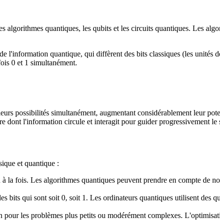
les algorithmes quantiques, les qubits et les circuits quantiques. Les al
e l'information quantique, qui diffèrent des bits classiques (les unités 
 fois 0 et 1 simultanément.
urs possibilités simultanément, augmentant considérablement leur potent
e dont l'information circule et interagit pour guider progressivement le
sique et quantique :
 à la fois. Les algorithmes quantiques peuvent prendre en compte de nombr
es bits qui sont soit 0, soit 1. Les ordinateurs quantiques utilisent des q
n pour les problèmes plus petits ou modérément complexes. L'optimisat