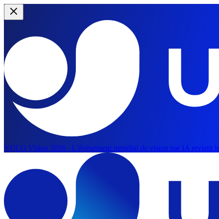
YOLO Vision 2026 :
L'événement mondial de vision par IA revient le