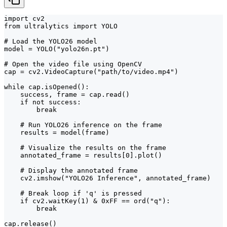
import cv2

from ultralytics import YOLO

# Load the YOLO26 model

model = YOLO("yolo26n.pt")

# Open the video file using OpenCV

cap = cv2.VideoCapture("path/to/video.mp4")

while cap.isOpened():

    success, frame = cap.read()

    if not success:

        break

    # Run YOLO26 inference on the frame

    results = model(frame)

    # Visualize the results on the frame

    annotated_frame = results[0].plot()

    # Display the annotated frame

    cv2.imshow("YOLO26 Inference", annotated_frame)

    # Break loop if 'q' is pressed

    if cv2.waitKey(1) & 0xFF == ord("q"):

        break

cap.release()
