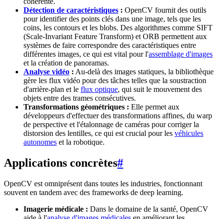
cohérente.
Détection de caractéristiques
:
OpenCV fournit des outils
pour identifier des points clés dans une image, tels que les
coins, les contours et les blobs. Des algorithmes comme SIFT
(Scale-Invariant Feature Transform) et ORB permettent aux
systèmes de faire correspondre des caractéristiques entre
différentes images, ce qui est vital pour l'
assemblage d'images
et la création de panoramas.
Analyse vidéo
:
Au-delà des images statiques, la bibliothèque
gère les flux vidéo pour des tâches telles que la soustraction
d'arrière-plan et le
flux optique
, qui suit le mouvement des
objets entre des trames consécutives.
Transformations géométriques :
Elle permet aux
développeurs d'effectuer des transformations affines, du warp
de perspective et l'étalonnage de caméras pour corriger la
distorsion des lentilles, ce qui est crucial pour les
véhicules
autonomes
et la robotique.
Applications concrètes
#
OpenCV est omniprésent dans toutes les industries, fonctionnant
souvent en tandem avec des frameworks de deep learning.
Imagerie médicale :
Dans le domaine de la santé, OpenCV
aide à l'
analyse d'images médicales
en améliorant les