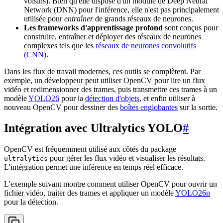
voisins). Bien qu'elle dispose d'un module de Deep Neural
Network (DNN) pour l'inférence, elle n'est pas principalement
utilisée pour
entraîner
de grands réseaux de neurones.
Les frameworks d'apprentissage profond
sont conçus pour
construire, entraîner et déployer des réseaux de neurones
complexes tels que les
réseaux de neurones convolutifs
(CNN)
.
Dans les flux de travail modernes, ces outils se complètent. Par
exemple, un développeur peut utiliser OpenCV pour lire un flux
vidéo et redimensionner des trames, puis transmettre ces trames à un
modèle
YOLO26
pour la
détection d'objets
, et enfin utiliser à
nouveau OpenCV pour dessiner des
boîtes englobantes
sur la sortie.
Intégration avec Ultralytics YOLO
#
OpenCV est fréquemment utilisé aux côtés du package
pour gérer les flux vidéo et visualiser les résultats.
ultralytics
L'intégration permet une inférence en temps réel efficace.
L'exemple suivant montre comment utiliser OpenCV pour ouvrir un
fichier vidéo, traiter des trames et appliquer un modèle
YOLO26n
pour la détection.