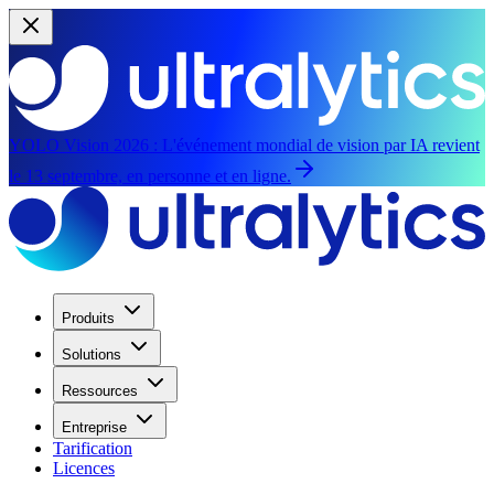
YOLO Vision 2026 :
L'événement mondial de vision par IA revient
le 13 septembre, en personne et en ligne.
Produits
Solutions
Ressources
Entreprise
Tarification
Licences