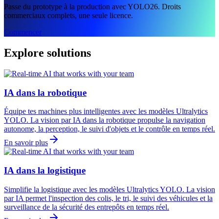
Passe du prototype à la production avec YOLO26. Droits
commerciaux complets, une seule licence.
Commencer
Explore solutions
IA dans la robotique
Équipe tes machines plus intelligentes avec les modèles Ultralytics
YOLO. La vision par IA dans la robotique propulse la navigation
autonome, la perception, le suivi d'objets et le contrôle en temps réel.
En savoir plus
IA dans la logistique
Simplifie la logistique avec les modèles Ultralytics YOLO. La vision
par IA permet l'inspection des colis, le tri, le suivi des véhicules et la
surveillance de la sécurité des entrepôts en temps réel.