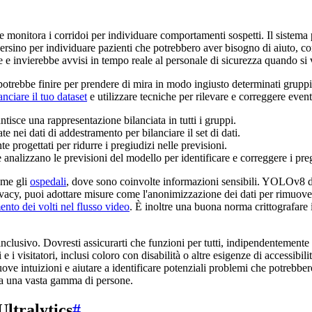
 monitora i corridoi per individuare comportamenti sospetti. Il sistem
 persino per individuare pazienti che potrebbero aver bisogno di aiuto, 
e e invierebbe avvisi in tempo reale al personale di sicurezza quando si v
potrebbe finire per prendere di mira in modo ingiusto determinati gruppi
anciare il tuo dataset
e utilizzare tecniche per rilevare e correggere eventu
antisce una rappresentazione bilanciata in tutti i gruppi.
 nei dati di addestramento per bilanciare il set di dati.
e progettati per ridurre i pregiudizi nelle previsioni.
 analizzano le previsioni del modello per identificare e correggere i pre
ome gli
ospedali
, dove sono coinvolte informazioni sensibili. YOLOv8 di 
 privacy, puoi adottare misure come l'anonimizzazione dei dati per rimuov
ento dei volti nel flusso video
. È inoltre una buona norma crittografare 
nclusivo. Dovresti assicurarti che funzioni per tutti, indipendentemente da
 e i visitatori, inclusi coloro con disabilità o altre esigenze di accessib
e intuizioni e aiutare a identificare potenziali problemi che potrebbero
le a una vasta gamma di persone.
ltralytics
#