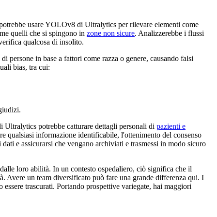
a potrebbe usare YOLOv8 di Ultralytics per rilevare elementi come
come quelli che si spingono in
zone non sicure
. Analizzerebbe i flussi
erifica qualcosa di insolito.
 di persone in base a fattori come razza o genere, causando falsi
ali bias, tra cui:
giudizi.
Ultralytics potrebbe catturare dettagli personali di
pazienti e
ere qualsiasi informazione identificabile, l'ottenimento del consenso
i dati e assicurarsi che vengano archiviati e trasmessi in modo sicuro
lle loro abilità. In un contesto ospedaliero, ciò significa che il
ilità. Avere un team diversificato può fare una grande differenza qui. I
 essere trascurati. Portando prospettive variegate, hai maggiori