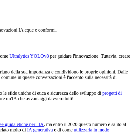
nnovazioni IA eque e conformi.
i come
Ultralytics YOLOv8
per guidare l'innovazione. Tuttavia, creare
lano della sua importanza e condividono le proprie opinioni. Dalle
 comune in queste conversazioni è l'accento sulla necessità di
 le sfide uniche di etica e sicurezza dello sviluppo di
progetti di
are un'IA che avvantaggi davvero tutti!
ee guida etiche per l'IA
, ma entro il 2020 questo numero è salito al
arlato molto di
IA generativa
e di come
utilizzarla in modo