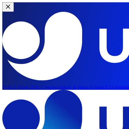
YOLO Vision 2026:
L'evento globale di vision AI torna il 13 settemb