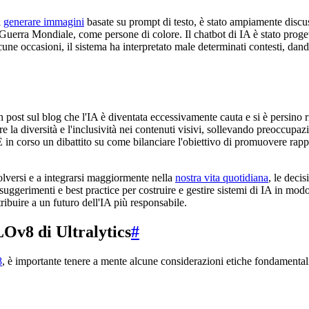
i
generare immagini
basate su prompt di testo, è stato ampiamente discus
 Guerra Mondiale, come persone di colore. Il chatbot di IA è stato proge
une occasioni, il sistema ha interpretato male determinati contesti, dan
post sul blog che l'IA è diventata eccessivamente cauta e si è persino r
la diversità e l'inclusività nei contenuti visivi, sollevando preoccupazio
È in corso un dibattito su come bilanciare l'obiettivo di promuovere rappr
lversi e a integrarsi maggiormente nella
nostra vita quotidiana
, le deci
 suggerimenti e best practice per costruire e gestire sistemi di IA in mo
ribuire a un futuro dell'IA più responsabile.
LOv8 di Ultralytics
#
8
, è importante tenere a mente alcune considerazioni etiche fondamentali, 