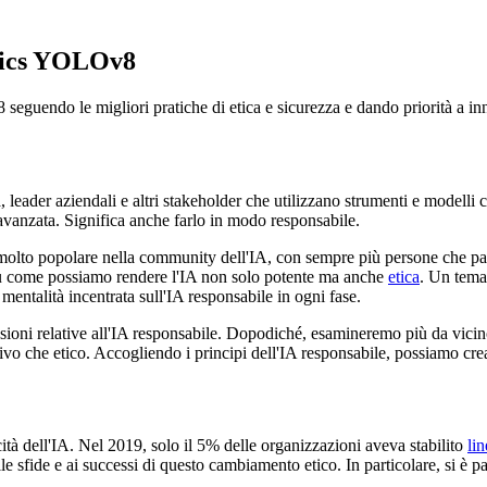
ytics YOLOv8
seguendo le migliori pratiche di etica e sicurezza e dando priorità a i
ia, leader aziendali e altri stakeholder che utilizzano strumenti e modell
 avanzata. Significa anche farlo in modo responsabile.
 molto popolare nella community dell'IA, con sempre più persone che par
e su come possiamo rendere l'IA non solo potente ma anche
etica
. Un tema
ntalità incentrata sull'IA responsabile in ogni fase.
ssioni relative all'IA responsabile. Dopodiché, esamineremo più da vicino
ivo che etico. Accogliendo i principi dell'IA responsabile, possiamo cre
cità dell'IA. Nel 2019, solo il 5% delle organizzazioni aveva stabilito
lin
e sfide e ai successi di questo cambiamento etico. In particolare, si è p