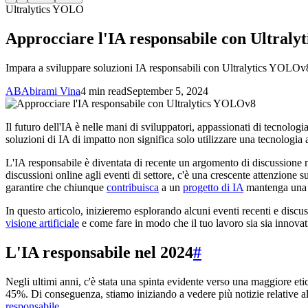
Ultralytics YOLO
Approcciare l'IA responsabile con Ultral
Impara a sviluppare soluzioni IA responsabili con Ultralytics YOLOv8 
AB
Abirami Vina
4 min read
September 5, 2024
Il futuro dell'IA è nelle mani di sviluppatori, appassionati di tecnolog
soluzioni di IA di impatto non significa solo utilizzare una tecnologia
L'IA responsabile è diventata di recente un argomento di discussione
discussioni online agli eventi di settore, c'è una crescente attenzion
garantire che chiunque
contribuisca
a un
progetto di IA
mantenga una me
In questo articolo, inizieremo esplorando alcuni eventi recenti e discu
visione artificiale
e come fare in modo che il tuo lavoro sia sia innovat
L'IA responsabile nel 2024
#
Negli ultimi anni, c'è stata una spinta evidente verso una maggiore eti
45%. Di conseguenza, stiamo iniziando a vedere più notizie relative all
responsabile
.