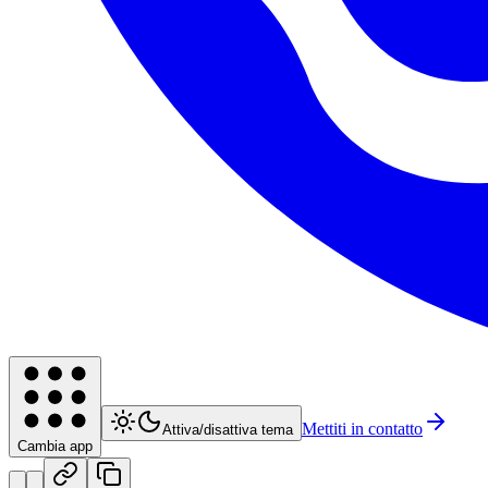
Mettiti in contatto
Attiva/disattiva tema
Cambia app