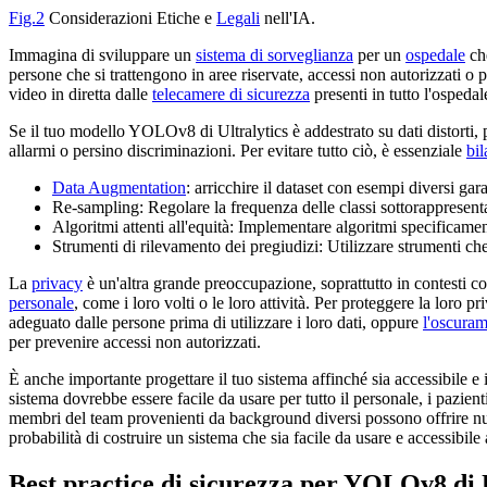
Fig.2
Considerazioni Etiche e
Legali
nell'IA.
Immagina di sviluppare un
sistema di sorveglianza
per un
ospedale
che
persone che si trattengono in aree riservate, accessi non autorizzati o
video in diretta dalle
telecamere di sicurezza
presenti in tutto l'ospedal
Se il tuo modello YOLOv8 di Ultralytics è addestrato su dati distorti, 
allarmi o persino discriminazioni. Per evitare tutto ciò, è essenziale
bil
Data Augmentation
: arricchire il dataset con esempi diversi gar
Re-sampling: Regolare la frequenza delle classi sottorappresentate
Algoritmi attenti all'equità: Implementare algoritmi specificament
Strumenti di rilevamento dei pregiudizi: Utilizzare strumenti che
La
privacy
è un'altra grande preoccupazione, soprattutto in contesti c
personale
, come i loro volti o le loro attività. Per proteggere la loro
adeguato dalle persone prima di utilizzare i loro dati, oppure
l'oscuram
per prevenire accessi non autorizzati.
È anche importante progettare il tuo sistema affinché sia accessibile e i
sistema dovrebbe essere facile da usare per tutto il personale, i pazienti
membri del team provenienti da background diversi possono offrire nuov
probabilità di costruire un sistema che sia facile da usare e accessibi
Best practice di sicurezza per YOLOv8 di U