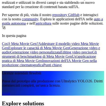
realizzati e utilizzati in diversi campi e sta stabilendo un nuovo
standard per la creazione di contenuti basata sull'IA.
Per saperne di più, visita il nostro
repository GitHub
e interagisci
con la nostra
community
. Esplora le applicazioni dell'IA nelle
auto a
guida autonoma
e nell'
agricoltura
sulle nostre pagine delle soluzioni.
🚀
In questa pagina
Cos'è Meta Movie Gen?
Addestrare il modello video Meta Movie
Gen
Esplorare le capacità di Meta Movie Gen
Generazione video e
audio
Generazione video personalizzata
Editing video preciso
Gli
strumenti di benchmarking di Meta Movie Gen
Un'applicazione
pratica di Meta Movie Gen
Innovazioni dell'IA Movie Gen nella
produzione cinematografica
Punti chiave
Licenze aziendali flessibili
Passa dal prototipo alla produzione con Ultralytics YOLO26. Diritti
commerciali completi, un'unica licenza.
Inizia
Explore solutions