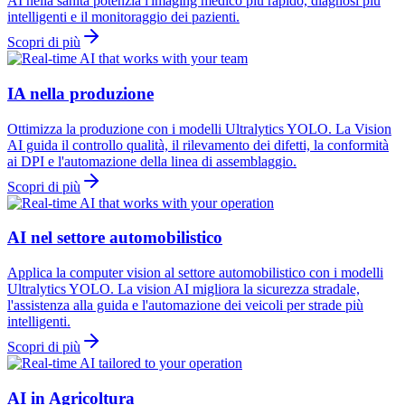
AI nella sanità potenzia l'imaging medico più rapido, diagnosi più
intelligenti e il monitoraggio dei pazienti.
Scopri di più
IA nella produzione
Ottimizza la produzione con i modelli Ultralytics YOLO. La Vision
AI guida il controllo qualità, il rilevamento dei difetti, la conformità
ai DPI e l'automazione della linea di assemblaggio.
Scopri di più
AI nel settore automobilistico
Applica la computer vision al settore automobilistico con i modelli
Ultralytics YOLO. La vision AI migliora la sicurezza stradale,
l'assistenza alla guida e l'automazione dei veicoli per strade più
intelligenti.
Scopri di più
AI in Agricoltura