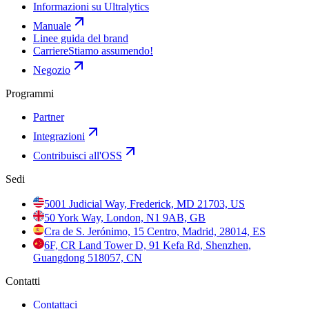
Informazioni su Ultralytics
Manuale
Linee guida del brand
Carriere
Stiamo assumendo!
Negozio
Programmi
Partner
Integrazioni
Contribuisci all'OSS
Sedi
5001 Judicial Way, Frederick, MD 21703, US
50 York Way, London, N1 9AB, GB
Cra de S. Jerónimo, 15 Centro, Madrid, 28014, ES
6F, CR Land Tower D, 91 Kefa Rd, Shenzhen,
Guangdong 518057, CN
Contatti
Contattaci