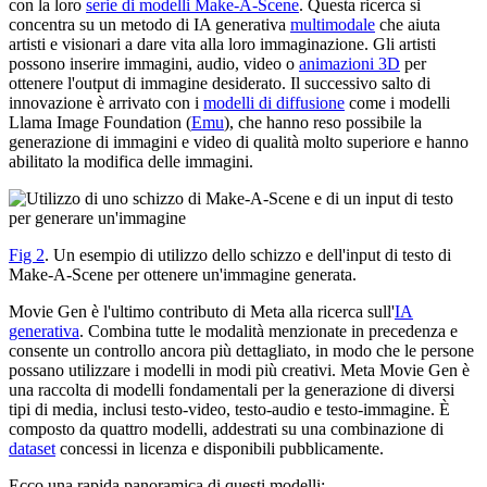
con la loro
serie di modelli Make-A-Scene
. Questa ricerca si
concentra su un metodo di IA generativa
multimodale
che aiuta
artisti e visionari a dare vita alla loro immaginazione. Gli artisti
possono inserire immagini, audio, video o
animazioni 3D
per
ottenere l'output di immagine desiderato. Il successivo salto di
innovazione è arrivato con i
modelli di diffusione
come i modelli
Llama Image Foundation (
Emu
), che hanno reso possibile la
generazione di immagini e video di qualità molto superiore e hanno
abilitato la modifica delle immagini.
Fig 2
. Un esempio di utilizzo dello schizzo e dell'input di testo di
Make-A-Scene per ottenere un'immagine generata.
Movie Gen è l'ultimo contributo di Meta alla ricerca sull'
IA
generativa
. Combina tutte le modalità menzionate in precedenza e
consente un controllo ancora più dettagliato, in modo che le persone
possano utilizzare i modelli in modi più creativi. Meta Movie Gen è
una raccolta di modelli fondamentali per la generazione di diversi
tipi di media, inclusi testo-video, testo-audio e testo-immagine. È
composto da quattro modelli, addestrati su una combinazione di
dataset
concessi in licenza e disponibili pubblicamente.
Ecco una rapida panoramica di questi modelli: