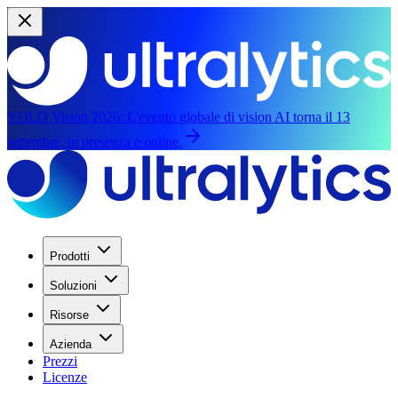
YOLO Vision 2026:
L'evento globale di vision AI torna il 13
settembre, in presenza e online.
Prodotti
Soluzioni
Risorse
Azienda
Prezzi
Licenze