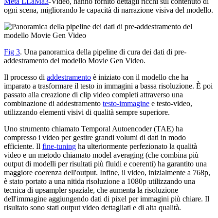
Meta LLaMa3
-Video, hanno fornito dettagli ricchi sul contenuto di
ogni scena, migliorando le capacità di narrazione visiva del modello.
Fig 3
. Una panoramica della pipeline di cura dei dati di pre-
addestramento del modello Movie Gen Video.
Il processo di
addestramento
è iniziato con il modello che ha
imparato a trasformare il testo in immagini a bassa risoluzione. È poi
passato alla creazione di clip video completi attraverso una
combinazione di addestramento
testo-immagine
e testo-video,
utilizzando elementi visivi di qualità sempre superiore.
Uno strumento chiamato Temporal Autoencoder (TAE) ha
compresso i video per gestire grandi volumi di dati in modo
efficiente. Il
fine-tuning
ha ulteriormente perfezionato la qualità
video e un metodo chiamato model averaging (che combina più
output di modelli per risultati più fluidi e coerenti) ha garantito una
maggiore coerenza dell'output. Infine, il video, inizialmente a 768p,
è stato portato a una nitida risoluzione a 1080p utilizzando una
tecnica di upsampler spaziale, che aumenta la risoluzione
dell'immagine aggiungendo dati di pixel per immagini più chiare. Il
risultato sono stati output video dettagliati e di alta qualità.