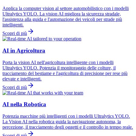
Applica la computer vision al settore automobilistico con i modelli
Ultralytics YOLO. La vision AI migliora la sicurezza stradale,
l'assistenza alla guida e l'automazione dei veicoli per strade più
intelligenti.
Scopri di più
AI in Agricoltura
Porta la vision AI nell'agricoltura intelligente con i modelli
Ultralytics YOLO. Potenzia il monitoraggio delle colture, il
tracciamento del bestiame e l'agricoltura di precisione per rese più
elevate e intelligenti.
Scopri di più
AI nella Robotica
Potenzia macchine più intelligenti con i modelli Ultralytics YOLO.
La Vision AI nella robotica guida la navigazione autonoma, la
percezione, il tracciamento degli oggetti e il controllo in tempo reale.
Scopri di più