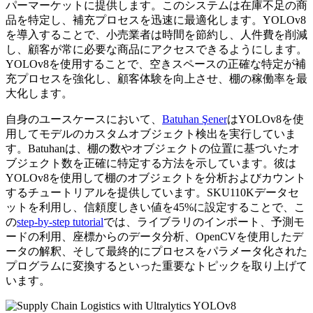
パーマーケットに提供します。このシステムは在庫不足の商
品を特定し、補充プロセスを迅速に最適化します。YOLOv8
を導入することで、小売業者は時間を節約し、人件費を削減
し、顧客が常に必要な商品にアクセスできるようにします。
YOLOv8を使用することで、空きスペースの正確な特定が補
充プロセスを強化し、顧客体験を向上させ、棚の稼働率を最
大化します。
自身のユースケースにおいて、
Batuhan Şener
はYOLOv8を使
用してモデルのカスタムオブジェクト検出を実行していま
す。Batuhanは、棚の数やオブジェクトの位置に基づいたオ
ブジェクト数を正確に特定する方法を示しています。彼は
YOLOv8を使用して棚のオブジェクトを分析およびカウント
するチュートリアルを提供しています。SKU110Kデータセ
ットを利用し、信頼度しきい値を45%に設定することで、こ
の
step-by-step tutorial
では、ライブラリのインポート、予測モ
ードの利用、座標からのデータ分析、OpenCVを使用したデ
ータの解釈、そして最終的にプロセスをパラメータ化された
プログラムに変換するといった重要なトピックを取り上げて
います。