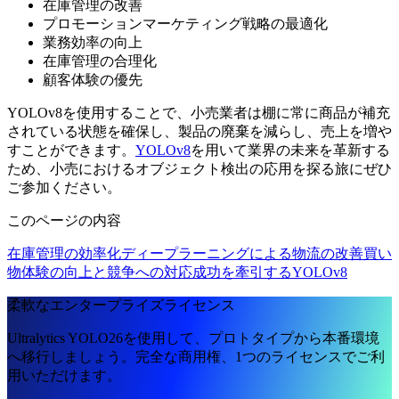
在庫管理の改善
プロモーションマーケティング戦略の最適化
業務効率の向上
在庫管理の合理化
顧客体験の優先
YOLOv8を使用することで、小売業者は棚に常に商品が補充
されている状態を確保し、製品の廃棄を減らし、売上を増や
すことができます。
YOLOv8
を用いて業界の未来を革新する
ため、小売におけるオブジェクト検出の応用を探る旅にぜひ
ご参加ください。
このページの内容
在庫管理の効率化
ディープラーニングによる物流の改善
買い
物体験の向上と競争への対応
成功を牽引するYOLOv8
柔軟なエンタープライズライセンス
Ultralytics YOLO26を使用して、プロトタイプから本番環境
へ移行しましょう。完全な商用権、1つのライセンスでご利
用いただけます。