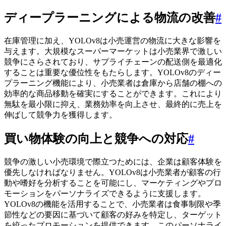
ディープラーニングによる物流の改善
#
在庫管理に加え、YOLOv8は小売運営の物流に大きな影響を
与えます。大規模なスーパーマーケットは小売業界で激しい
競争にさらされており、サプライチェーンの配送側を最適化
することは重要な優位性をもたらします。YOLOv8のディー
プラーニング機能により、小売業者は倉庫から店舗の棚への
効率的な商品移動を確実にすることができます。これにより
無駄を最小限に抑え、業務効率を向上させ、最終的に売上を
伸ばして競争力を獲得します。
買い物体験の向上と競争への対応
#
競争の激しい小売環境で際立つためには、企業は顧客体験を
優先しなければなりません。YOLOv8は小売業者が顧客の行
動や嗜好を分析することを可能にし、マーケティングやプロ
モーションをパーソナライズできるように支援します。
YOLOv8の機能を活用することで、小売業者は食事制限や季
節性などの要因に基づいて顧客の好みを特定し、ターゲット
を絞ったプロモーションを提供できます。このパーソナライ