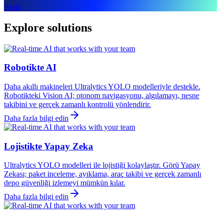
Başla
Explore solutions
Robotikte AI
Daha akıllı makineleri Ultralytics YOLO modelleriyle destekle.
Robotikteki Vision AI; otonom navigasyonu, algılamayı, nesne
takibini ve gerçek zamanlı kontrolü yönlendirir.
Daha fazla bilgi edin
Lojistikte Yapay Zeka
Ultralytics YOLO modelleri ile lojistiği kolaylaştır. Görü Yapay
Zekası; paket inceleme, ayıklama, araç takibi ve gerçek zamanlı
depo güvenliği izlemeyi mümkün kılar.
Daha fazla bilgi edin