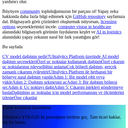
yardımcı olur.
Büyüyen
community
topluluğumuzun bir parçası ol! Yapay zeka
hakkında daha fazla bilgi edinmek için
GitHub repository
sayfamıza
dal. Bilgisayarlı görü çözümleri oluşturmak istiyorsan,
licensing
options
seçeneklerimizi incele.
computer vision in healthcare
alanındaki bilgisayarlı görünün faydalarını keşfet ve
AI in logistics
alanındaki yapay zekanın nasıl bir fark yarattığını gör!
Bu sayfada
CV model dağıtımı nedir?
Ultralytics Platform üzerinde AI model
dağıtım seçenekleri
Özel uç noktalar kullanarak dağıtım
Özel çıkarım
uç noktalarının işlevselliğini anlama
Çok bölgeli dağıtım, gerçek
zamanlı çıkarımı iyileştirir
Ultralytics Platform ile herhangi bir
bölgeye nasıl dağıtım yapılır
Adım 1: Bir model eğit veya
yükle
Adım 2: Dağıtım sekmesini aç
Adım 3: Bir dağıtım bölgesi
seç
Adım 4: Uç noktayı dağıt
Adım 5: Çıkarım istekleri göndermeye
başla
Dağıtılmış uç noktalar için model performansını ve ölçümlerini
izleme
Öne çıkanlar
Esnek kurumsal lisanslama
Ultralytics YOLO26 ile prototipten üretime geç. Tam ticari haklar,
tek bir lisans.