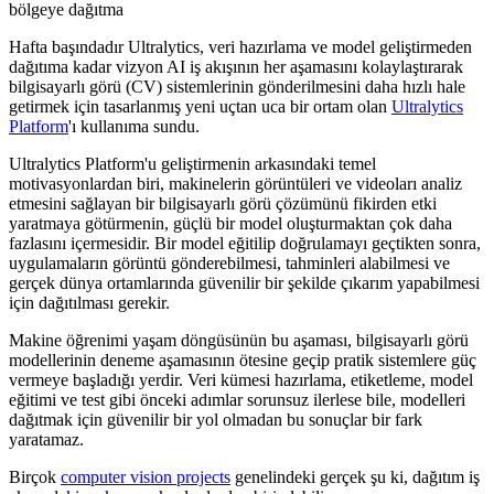
Hafta başındadır Ultralytics, veri hazırlama ve model geliştirmeden
dağıtıma kadar vizyon AI iş akışının her aşamasını kolaylaştırarak
bilgisayarlı görü (CV) sistemlerinin gönderilmesini daha hızlı hale
getirmek için tasarlanmış yeni uçtan uca bir ortam olan
Ultralytics
Platform
'ı kullanıma sundu.
Ultralytics Platform'u geliştirmenin arkasındaki temel
motivasyonlardan biri, makinelerin görüntüleri ve videoları analiz
etmesini sağlayan bir bilgisayarlı görü çözümünü fikirden etki
yaratmaya götürmenin, güçlü bir model oluşturmaktan çok daha
fazlasını içermesidir. Bir model eğitilip doğrulamayı geçtikten sonra,
uygulamaların görüntü gönderebilmesi, tahminleri alabilmesi ve
gerçek dünya ortamlarında güvenilir bir şekilde çıkarım yapabilmesi
için dağıtılması gerekir.
Makine öğrenimi yaşam döngüsünün bu aşaması, bilgisayarlı görü
modellerinin deneme aşamasının ötesine geçip pratik sistemlere güç
vermeye başladığı yerdir. Veri kümesi hazırlama, etiketleme, model
eğitimi ve test gibi önceki adımlar sorunsuz ilerlese bile, modelleri
dağıtmak için güvenilir bir yol olmadan bu sonuçlar bir fark
yaratamaz.
Birçok
computer vision projects
genelindeki gerçek şu ki, dağıtım iş