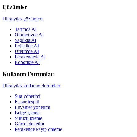
Çözümler
Ultralytics çözümleri
Tarımda AI
Otomotivde AI
Sağlıkta AI
Lojistikte AI
Üretimde AI
Perakendede AI
Robotikte AI
Kullanım Durumları
Ultralytics kullanım durumları
Sıra yönetimi
Kusur tespiti
Envanter yönetimi
Belge işleme
Sürücü izleme
Görsel denetim
Perakende kayıp önleme