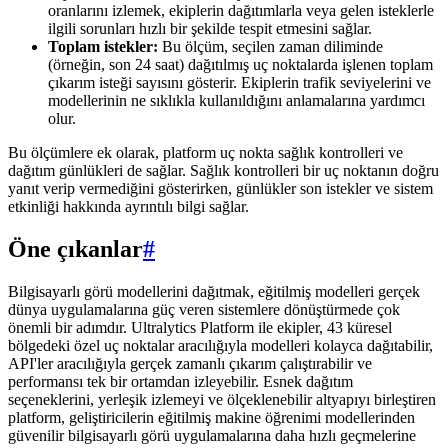
oranlarını izlemek, ekiplerin dağıtımlarla veya gelen isteklerle
ilgili sorunları hızlı bir şekilde tespit etmesini sağlar.
Toplam istekler:
Bu ölçüm, seçilen zaman diliminde
(örneğin, son 24 saat) dağıtılmış uç noktalarda işlenen toplam
çıkarım isteği sayısını gösterir. Ekiplerin trafik seviyelerini ve
modellerinin ne sıklıkla kullanıldığını anlamalarına yardımcı
olur.
Bu ölçümlere ek olarak, platform uç nokta sağlık kontrolleri ve
dağıtım günlükleri de sağlar. Sağlık kontrolleri bir uç noktanın doğru
yanıt verip vermediğini gösterirken, günlükler son istekler ve sistem
etkinliği hakkında ayrıntılı bilgi sağlar.
Öne çıkanlar
#
Bilgisayarlı görü modellerini dağıtmak, eğitilmiş modelleri gerçek
dünya uygulamalarına güç veren sistemlere dönüştürmede çok
önemli bir adımdır. Ultralytics Platform ile ekipler, 43 küresel
bölgedeki özel uç noktalar aracılığıyla modelleri kolayca dağıtabilir,
API'ler aracılığıyla gerçek zamanlı çıkarım çalıştırabilir ve
performansı tek bir ortamdan izleyebilir. Esnek dağıtım
seçeneklerini, yerleşik izlemeyi ve ölçeklenebilir altyapıyı birleştiren
platform, geliştiricilerin eğitilmiş makine öğrenimi modellerinden
güvenilir bilgisayarlı görü uygulamalarına daha hızlı geçmelerine