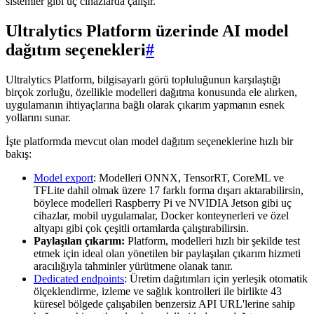
sistemler gibi uç cihazlarda çalışır.
Ultralytics Platform üzerinde AI model
dağıtım seçenekleri
#
Ultralytics Platform, bilgisayarlı görü topluluğunun karşılaştığı
birçok zorluğu, özellikle modelleri dağıtma konusunda ele alırken,
uygulamanın ihtiyaçlarına bağlı olarak çıkarım yapmanın esnek
yollarını sunar.
İşte platformda mevcut olan model dağıtım seçeneklerine hızlı bir
bakış:
Model export
: Modelleri ONNX, TensorRT, CoreML ve
TFLite dahil olmak üzere 17 farklı forma dışarı aktarabilirsin,
böylece modelleri Raspberry Pi ve NVIDIA Jetson gibi uç
cihazlar, mobil uygulamalar, Docker konteynerleri ve özel
altyapı gibi çok çeşitli ortamlarda çalıştırabilirsin.
Paylaşılan çıkarım:
Platform, modelleri hızlı bir şekilde test
etmek için ideal olan yönetilen bir paylaşılan çıkarım hizmeti
aracılığıyla tahminler yürütmene olanak tanır.
Dedicated endpoints
: Üretim dağıtımları için yerleşik otomatik
ölçeklendirme, izleme ve sağlık kontrolleri ile birlikte 43
küresel bölgede çalışabilen benzersiz API URL'lerine sahip