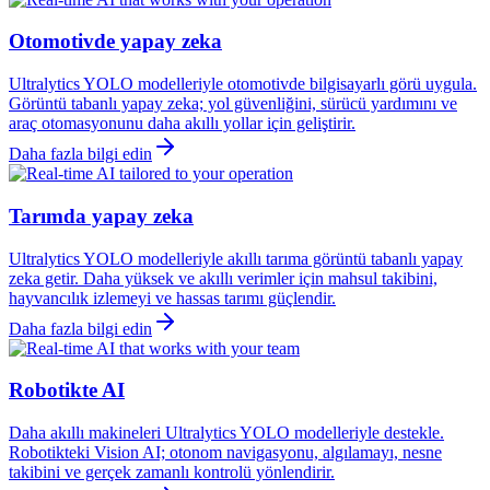
Otomotivde yapay zeka
Ultralytics YOLO modelleriyle otomotivde bilgisayarlı görü uygula.
Görüntü tabanlı yapay zeka; yol güvenliğini, sürücü yardımını ve
araç otomasyonunu daha akıllı yollar için geliştirir.
Daha fazla bilgi edin
Tarımda yapay zeka
Ultralytics YOLO modelleriyle akıllı tarıma görüntü tabanlı yapay
zeka getir. Daha yüksek ve akıllı verimler için mahsul takibini,
hayvancılık izlemeyi ve hassas tarımı güçlendir.
Daha fazla bilgi edin
Robotikte AI
Daha akıllı makineleri Ultralytics YOLO modelleriyle destekle.
Robotikteki Vision AI; otonom navigasyonu, algılamayı, nesne
takibini ve gerçek zamanlı kontrolü yönlendirir.