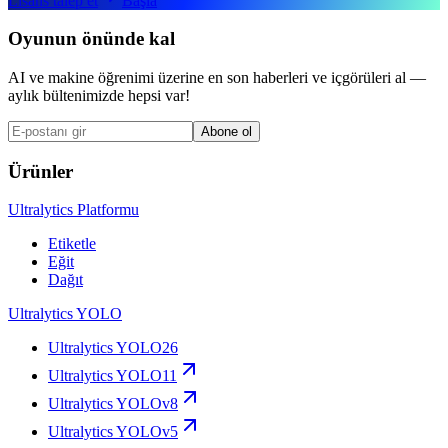
Lisans talep et
Başla
Oyunun önünde kal
AI ve makine öğrenimi üzerine en son haberleri ve içgörüleri al —
aylık bültenimizde hepsi var!
Abone ol
Ürünler
Ultralytics Platformu
Etiketle
Eğit
Dağıt
Ultralytics YOLO
Ultralytics YOLO26
Ultralytics YOLO11
Ultralytics YOLOv8
Ultralytics YOLOv5