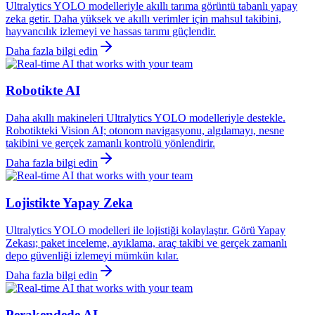
Ultralytics YOLO modelleriyle akıllı tarıma görüntü tabanlı yapay
zeka getir. Daha yüksek ve akıllı verimler için mahsul takibini,
hayvancılık izlemeyi ve hassas tarımı güçlendir.
Daha fazla bilgi edin
Robotikte AI
Daha akıllı makineleri Ultralytics YOLO modelleriyle destekle.
Robotikteki Vision AI; otonom navigasyonu, algılamayı, nesne
takibini ve gerçek zamanlı kontrolü yönlendirir.
Daha fazla bilgi edin
Lojistikte Yapay Zeka
Ultralytics YOLO modelleri ile lojistiği kolaylaştır. Görü Yapay
Zekası; paket inceleme, ayıklama, araç takibi ve gerçek zamanlı
depo güvenliği izlemeyi mümkün kılar.
Daha fazla bilgi edin
Perakendede AI