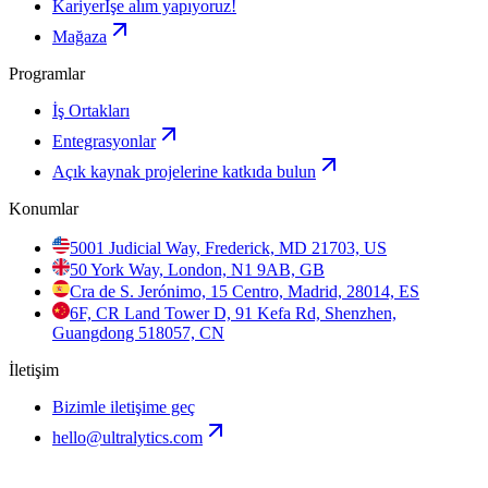
Kariyer
İşe alım yapıyoruz!
Mağaza
Programlar
İş Ortakları
Entegrasyonlar
Açık kaynak projelerine katkıda bulun
Konumlar
5001 Judicial Way, Frederick, MD 21703, US
50 York Way, London, N1 9AB, GB
Cra de S. Jerónimo, 15 Centro, Madrid, 28014, ES
6F, CR Land Tower D, 91 Kefa Rd, Shenzhen,
Guangdong 518057, CN
İletişim
Bizimle iletişime geç
hello@ultralytics.com