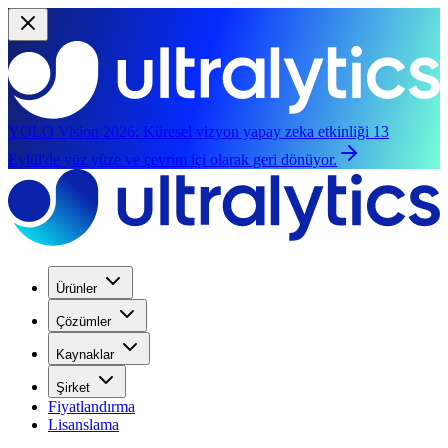
YOLO Vision 2026:
Küresel vizyon yapay zeka etkinliği 13
Eylül'de yüz yüze ve çevrim içi olarak geri dönüyor.
Ürünler
Çözümler
Kaynaklar
Şirket
Fiyatlandırma
Lisanslama