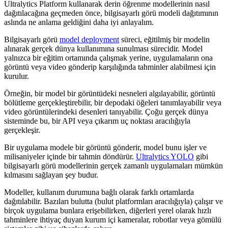
Ultralytics Platform kullanarak derin öğrenme modellerinin nasıl
dağıtılacağına geçmeden önce, bilgisayarlı görü modeli dağıtımının
aslında ne anlama geldiğini daha iyi anlayalım.
Bilgisayarlı görü
model deployment
süreci, eğitilmiş bir modelin
alınarak gerçek dünya kullanımına sunulması sürecidir. Model
yalnızca bir eğitim ortamında çalışmak yerine, uygulamaların ona
görüntü veya video gönderip karşılığında tahminler alabilmesi için
kurulur.
Örneğin, bir model bir görüntüdeki nesneleri algılayabilir, görüntü
bölütleme gerçekleştirebilir, bir depodaki öğeleri tanımlayabilir veya
video görüntülerindeki desenleri tanıyabilir. Çoğu gerçek dünya
sisteminde bu, bir API veya çıkarım uç noktası aracılığıyla
gerçekleşir.
Bir uygulama modele bir görüntü gönderir, model bunu işler ve
milisaniyeler içinde bir tahmin döndürür.
Ultralytics YOLO
gibi
bilgisayarlı görü modellerinin gerçek zamanlı uygulamaları mümkün
kılmasını sağlayan şey budur.
Modeller, kullanım durumuna bağlı olarak farklı ortamlarda
dağıtılabilir. Bazıları bulutta (bulut platformları aracılığıyla) çalışır ve
birçok uygulama bunlara erişebilirken, diğerleri yerel olarak hızlı
tahminlere ihtiyaç duyan kurum içi kameralar, robotlar veya gömülü