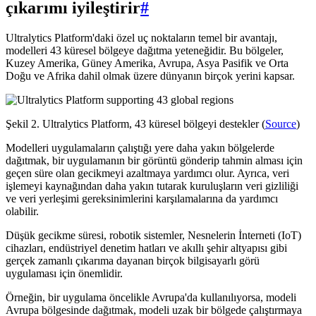
çıkarımı iyileştirir
#
Ultralytics Platform'daki özel uç noktaların temel bir avantajı,
modelleri 43 küresel bölgeye dağıtma yeteneğidir. Bu bölgeler,
Kuzey Amerika, Güney Amerika, Avrupa, Asya Pasifik ve Orta
Doğu ve Afrika dahil olmak üzere dünyanın birçok yerini kapsar.
Şekil 2. Ultralytics Platform, 43 küresel bölgeyi destekler (
Source
)
Modelleri uygulamaların çalıştığı yere daha yakın bölgelerde
dağıtmak, bir uygulamanın bir görüntü gönderip tahmin alması için
geçen süre olan gecikmeyi azaltmaya yardımcı olur. Ayrıca, veri
işlemeyi kaynağından daha yakın tutarak kuruluşların veri gizliliği
ve veri yerleşimi gereksinimlerini karşılamalarına da yardımcı
olabilir.
Düşük gecikme süresi, robotik sistemler, Nesnelerin İnterneti (IoT)
cihazları, endüstriyel denetim hatları ve akıllı şehir altyapısı gibi
gerçek zamanlı çıkarıma dayanan birçok bilgisayarlı görü
uygulaması için önemlidir.
Örneğin, bir uygulama öncelikle Avrupa'da kullanılıyorsa, modeli
Avrupa bölgesinde dağıtmak, modeli uzak bir bölgede çalıştırmaya