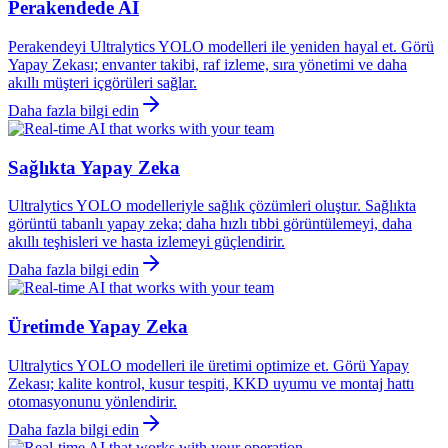
Perakendede AI
Perakendeyi Ultralytics YOLO modelleri ile yeniden hayal et. Görü
Yapay Zekası; envanter takibi, raf izleme, sıra yönetimi ve daha
akıllı müşteri içgörüleri sağlar.
Daha fazla bilgi edin
Sağlıkta Yapay Zeka
Ultralytics YOLO modelleriyle sağlık çözümleri oluştur. Sağlıkta
görüntü tabanlı yapay zeka; daha hızlı tıbbi görüntülemeyi, daha
akıllı teşhisleri ve hasta izlemeyi güçlendirir.
Daha fazla bilgi edin
Üretimde Yapay Zeka
Ultralytics YOLO modelleri ile üretimi optimize et. Görü Yapay
Zekası; kalite kontrol, kusur tespiti, KKD uyumu ve montaj hattı
otomasyonunu yönlendirir.
Daha fazla bilgi edin