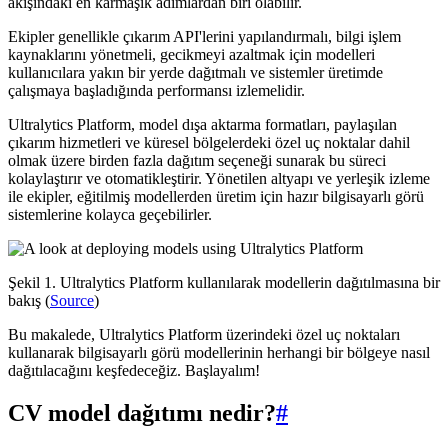
akışındaki en karmaşık adımlardan biri olabilir.
Ekipler genellikle çıkarım API'lerini yapılandırmalı, bilgi işlem
kaynaklarını yönetmeli, gecikmeyi azaltmak için modelleri
kullanıcılara yakın bir yerde dağıtmalı ve sistemler üretimde
çalışmaya başladığında performansı izlemelidir.
Ultralytics Platform, model dışa aktarma formatları, paylaşılan
çıkarım hizmetleri ve küresel bölgelerdeki özel uç noktalar dahil
olmak üzere birden fazla dağıtım seçeneği sunarak bu süreci
kolaylaştırır ve otomatikleştirir. Yönetilen altyapı ve yerleşik izleme
ile ekipler, eğitilmiş modellerden üretim için hazır bilgisayarlı görü
sistemlerine kolayca geçebilirler.
Şekil 1. Ultralytics Platform kullanılarak modellerin dağıtılmasına bir
bakış (
Source
)
Bu makalede, Ultralytics Platform üzerindeki özel uç noktaları
kullanarak bilgisayarlı görü modellerinin herhangi bir bölgeye nasıl
dağıtılacağını keşfedeceğiz. Başlayalım!
CV model dağıtımı nedir?
#