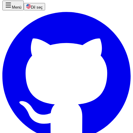
Menü
Dil seç