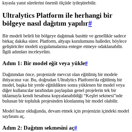
kıyasla yanıt sürelerini önemli ölçüde iyileştirebilir.
Ultralytics Platform ile herhangi bir
bölgeye nasıl dağıtım yapılır
#
Bir modeli belirli bir bölgeye dağıtmak basittir ve genellikle sadece
birkaç dakika sürer. Platform, altyapı kurulumunu halleder, böylece
geliştiriciler modeli uygulamalarına entegre etmeye odaklanabilir.
İlgili adımları inceleyelim.
Adım 1: Bir model eğit veya yükle
#
Dağıtımdan önce, projenizde mevcut olan eğitilmiş bir modele
ihtiyacınız var. Bu, doğrudan Ultralytics Platform'da eğitilmiş bir
model, başka bir yerde eğitildikten sonra yüklenen bir model veya
diğer kullanıcılar tarafından paylaşılan genel projelerin tek bir
tıklamayla kendi hesabına kopyalanabildiği “Keşfet sekmesi”nde
bulunan bir topluluk projesinden klonlanmış bir model olabilir.
Model hazır olduğunda, devam etmek için projenizin içindeki model
sayfasını aç.
Adım 2: Dağıtım sekmesini aç
#