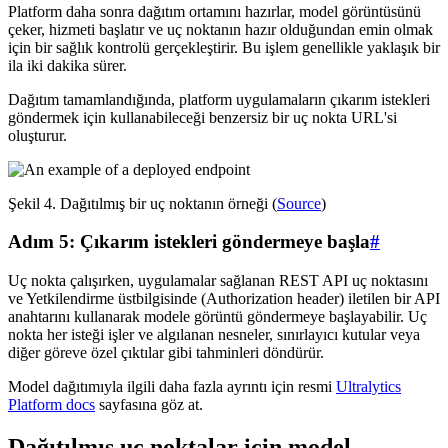
Platform daha sonra dağıtım ortamını hazırlar, model görüntüsünü
çeker, hizmeti başlatır ve uç noktanın hazır olduğundan emin olmak
için bir sağlık kontrolü gerçekleştirir. Bu işlem genellikle yaklaşık bir
ila iki dakika sürer.
Dağıtım tamamlandığında, platform uygulamaların çıkarım istekleri
göndermek için kullanabileceği benzersiz bir uç nokta URL'si
oluşturur.
Şekil 4. Dağıtılmış bir uç noktanın örneği (
Source
)
Adım 5: Çıkarım istekleri göndermeye başla
#
Uç nokta çalışırken, uygulamalar sağlanan REST API uç noktasını
ve Yetkilendirme üstbilgisinde (Authorization header) iletilen bir API
anahtarını kullanarak modele görüntü göndermeye başlayabilir. Uç
nokta her isteği işler ve algılanan nesneler, sınırlayıcı kutular veya
diğer göreve özel çıktılar gibi tahminleri döndürür.
Model dağıtımıyla ilgili daha fazla ayrıntı için resmi
Ultralytics
Platform docs
sayfasına göz at.
Dağıtılmış uç noktalar için model