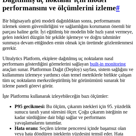
performansını ve ölçümlerini izleme
#
Bir bilgisayarlı görü modeli dağıtıldıktan sonra, performansını
izlemek sistem güvenilirliğini ve sağlamlığını korumanın önemli bir
parçası haline gelir. İyi eğitilmiş bir modelin bile hızlı yanıt vermeye,
gelen istekleri düzgün bir şekilde işlemeye ve doğru tahminler
sunmaya devam ettiğinden emin olmak için üretimde gözlemlenmesi
gerekir.
Ultralytics Platform, ekiplere dağıtılmış uç noktaların nasıl
performans gösterdiğini görmelerini sağlayan
built-in monitoring
araçları sunar. Platformun Dağıt (Deploy) sayfası, sistem sağlığını ve
kullanımını izlemeye yardımcı olan temel metriklerle birlikte çalışan
tüm uç noktaların merkezileştirilmiş bir görünümünü sunarak bir
izleme paneli görevi görür.
İşte Platformu kullanarak izleyebileceğin bazı ölçümler:
P95 gecikmesi:
Bu ölçüm, çıkarım istekleri için 95. yüzdelik
sunucu tarafı yanıt süresini ölçer. Çoğu çıkarım isteğinin ne
kadar sürdüğüne dair bilgi sağlar ve performans
yavaşlamalarını tanımlar.
Hata oranı:
Seçilen izleme penceresi içinde başarısız olan
veya hata döndüren isteklerin yüzdesini temsil eder. Hata