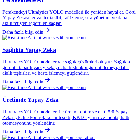
Perakendeyi Ultralytics YOLO modelleri ile yeniden hayal et. Görü
Yapay Zekası; envanter takibi, raf izleme, sıra yönetimi ve daha
akıllı müşteri içgörüleri sağlar.
Daha fazla bilgi edin
Sağlıkta Yapay Zeka
Ultralytics YOLO modelleriyle sağlık çözümleri oluştur. Sağlıkta
görüntü tabanlı yapay zeka; daha hızlı tıbbi görüntülemeyi, daha
akıllı teşhisleri ve hasta izlemeyi güçlendirir.
Daha fazla bilgi edin
Üretimde Yapay Zeka
Ultralytics YOLO modelleri ile üretimi optimize et. Görü Yapay
Zekası; kalite kontrol, kusur tespiti, KKD uyumu ve montaj hattı
otomasyonunu yönlendirir.
Daha fazla bilgi edin