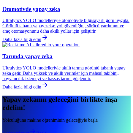
Otomotivde yapay zeka
Ultralytics YOLO modelleriyle otomotivde bilgisayarlı görü uygula.
Görüntü tabanlı yapay zeka; yol güvenliğini, sürücü yardımını ve
araç otomasyonunu daha akıllı yollar için geliştirir.
Daha fazla bilgi edin
Tarımda yapay zeka
Ultralytics YOLO modelleriyle akıllı tarıma görüntü tabanlı yapay
zeka getir. Daha yüksek ve akıllı verimler için mahsul takibini,
hayvancılık izlemeyi ve hassas tarımı güçlendir.
Daha fazla bilgi edin
Yapay zekanın geleceğini birlikte inşa
edelim!
Yolculuğuna makine öğreniminin geleceğiyle başla