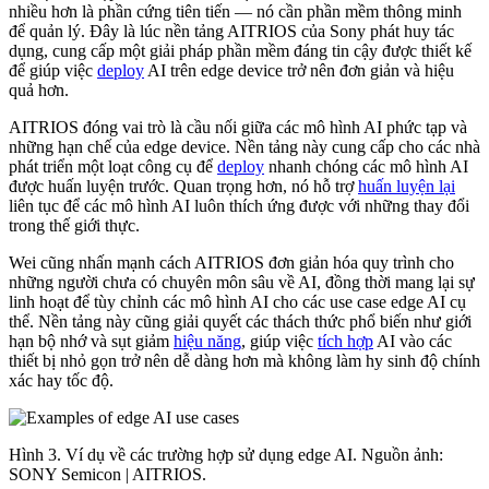
nhiều hơn là phần cứng tiên tiến — nó cần phần mềm thông minh
để quản lý. Đây là lúc nền tảng AITRIOS của Sony phát huy tác
dụng, cung cấp một giải pháp phần mềm đáng tin cậy được thiết kế
để giúp việc
deploy
AI trên edge device trở nên đơn giản và hiệu
quả hơn.
AITRIOS đóng vai trò là cầu nối giữa các mô hình AI phức tạp và
những hạn chế của edge device. Nền tảng này cung cấp cho các nhà
phát triển một loạt công cụ để
deploy
nhanh chóng các mô hình AI
được huấn luyện trước. Quan trọng hơn, nó hỗ trợ
huấn luyện lại
liên tục để các mô hình AI luôn thích ứng được với những thay đổi
trong thế giới thực.
Wei cũng nhấn mạnh cách AITRIOS đơn giản hóa quy trình cho
những người chưa có chuyên môn sâu về AI, đồng thời mang lại sự
linh hoạt để tùy chỉnh các mô hình AI cho các use case edge AI cụ
thể. Nền tảng này cũng giải quyết các thách thức phổ biến như giới
hạn bộ nhớ và sụt giảm
hiệu năng
, giúp việc
tích hợp
AI vào các
thiết bị nhỏ gọn trở nên dễ dàng hơn mà không làm hy sinh độ chính
xác hay tốc độ.
Hình 3. Ví dụ về các trường hợp sử dụng edge AI. Nguồn ảnh:
SONY Semicon | AITRIOS.