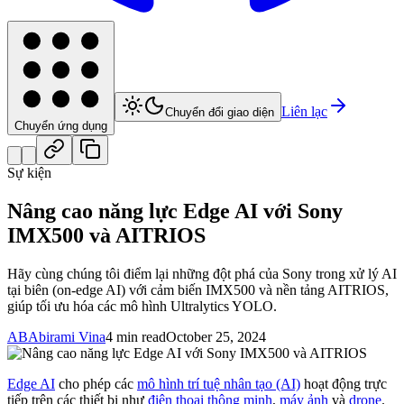
Liên lạc
Chuyển đổi giao diện
Chuyển ứng dụng
Sự kiện
Nâng cao năng lực Edge AI với Sony
IMX500 và AITRIOS
Hãy cùng chúng tôi điểm lại những đột phá của Sony trong xử lý AI
tại biên (on-edge AI) với cảm biến IMX500 và nền tảng AITRIOS,
giúp tối ưu hóa các mô hình Ultralytics YOLO.
AB
Abirami Vina
4 min read
October 25, 2024
Edge AI
cho phép các
mô hình trí tuệ nhân tạo (AI)
hoạt động trực
tiếp trên các thiết bị như
điện thoại thông minh
,
máy ảnh
và
drone
.