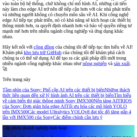
vào toàn bộ hệ thống, chứ không chỉ mô hình AI, những cải tiến
này làm cho edge AI trở nên dễ tiếp cận hơn với các nhà phát triển
và những người không có chuyên môn sâu về AI. Khi công nghệ
edge AI tiếp tục phát triển, nó có khả năng sẽ kích hoạt các thiết bị
thông minh hơn, ra quyết định nhanh hơn và bảo vệ quyền riêng tư
mạnh mẽ hơn trên nhiều ngành công nghiệp và ứng dụng khác
nhau.
Hãy kết nối với
cộng đồng
của chúng tôi để tiếp tục tìm hiểu về AI!
Khám phá
kho lưu trữ GitHub
của chúng tôi để khám phá cách
chúng ta có thể sử dụng AI để tạo ra các giải pháp đổi mới trong
nhiều ngành công nghiệp khác nhau như
nông nghiệp
và
sản xuất
.
🚀
Trên trang này
Tầm nhìn của Sony: Phổ cập AI trên các thiết bị biên
Những thách
thức liên quan đến xử lý hình ảnh AI trên các thiết bị biên
Tìm hiểu
về cảm biến thị giác thông minh Sony IMX500
Nền tảng AITRIOS
của Sony: Đơn giản hóa edge AI
Tối ưu hóa các mô hình YOLO
trên IMX500
Các model Ultralytics YOLOv8 đạt tốc độ tăng gấp 4
lần với IMX500 của Sony
Các điểm chính cần lưu ý
Cấp phép doanh nghiệp linh hoạt