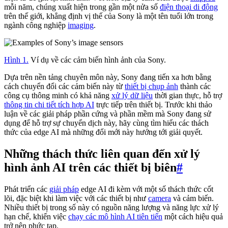
mỗi năm, chúng xuất hiện trong gần một nửa số
điện thoại di động
trên thế giới, khẳng định vị thế của Sony là một tên tuổi lớn trong
ngành công nghiệp
imaging
.
Hình 1.
Ví dụ về các cảm biến hình ảnh của Sony.
Dựa trên nền tảng chuyên môn này, Sony đang tiến xa hơn bằng
cách chuyển đổi các cảm biến này từ
thiết bị chụp ảnh
thành các
công cụ thông minh có khả năng
xử lý dữ liệu
thời gian thực, hỗ trợ
thông tin chi tiết tích hợp AI
trực tiếp trên thiết bị. Trước khi thảo
luận về các giải pháp phần cứng và phần mềm mà Sony đang sử
dụng để hỗ trợ sự chuyển dịch này, hãy cùng tìm hiểu các thách
thức của edge AI mà những đổi mới này hướng tới giải quyết.
Những thách thức liên quan đến xử lý
hình ảnh AI trên các thiết bị biên
#
Phát triển các
giải pháp
edge AI đi kèm với một số thách thức cốt
lõi, đặc biệt khi làm việc với các thiết bị như
camera
và cảm biến.
Nhiều thiết bị trong số này có nguồn năng lượng và năng lực xử lý
hạn chế, khiến việc
chạy các mô hình AI tiên tiến
một cách hiệu quả
trở nên phức tạp.