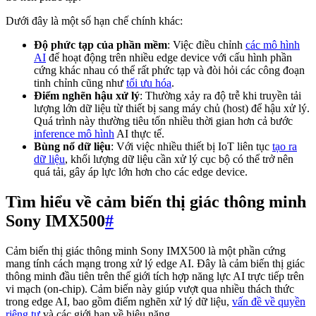
Dưới đây là một số hạn chế chính khác:
Độ phức tạp của phần mềm
: Việc điều chỉnh
các mô hình
AI
để hoạt động trên nhiều edge device với cấu hình phần
cứng khác nhau có thể rất phức tạp và đòi hỏi các công đoạn
tinh chỉnh cũng như
tối ưu hóa
.
Điểm nghẽn hậu xử lý
: Thường xảy ra độ trễ khi truyền tải
lượng lớn dữ liệu từ thiết bị sang máy chủ (host) để hậu xử lý.
Quá trình này thường tiêu tốn nhiều thời gian hơn cả bước
inference mô hình
AI thực tế.
Bùng nổ dữ liệu
: Với việc nhiều thiết bị IoT liên tục
tạo ra
dữ liệu
, khối lượng dữ liệu cần xử lý cục bộ có thể trở nên
quá tải, gây áp lực lớn hơn cho các edge device.
Tìm hiểu về cảm biến thị giác thông minh
Sony IMX500
#
Cảm biến thị giác thông minh Sony IMX500 là một phần cứng
mang tính cách mạng trong xử lý edge AI. Đây là cảm biến thị giác
thông minh đầu tiên trên thế giới tích hợp năng lực AI trực tiếp trên
vi mạch (on-chip). Cảm biến này giúp vượt qua nhiều thách thức
trong edge AI, bao gồm điểm nghẽn xử lý dữ liệu,
vấn đề về quyền
riêng tư
và các giới hạn về hiệu năng.