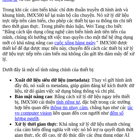
Trong khi các cảm biến khác chỉ đơn thuần truyền đi hình ảnh và
khung hình, IMX500 kể lại toàn bộ câu chuyện. Nó xử lý dữ liệu
trực tiếp trên cảm biến, cho phép các thiết bị tạo ra thông tin chi tiết
theo thời gian thực. Trong phiên thảo luận, Wei Tang cho biết:
"Bằng cách tận dụng công nghệ cảm biến hình ảnh tiên tiến của
mình, chúng tôi hướng tới việc trao quyền cho một thế hệ ứng dụng
mới có khả năng nâng cao
cuộc sống hàng ngày
." IMX500 được
thiết kế để đạt được mục tiêu này, chuyển đổi cách các thiết bị xử lý
dữ liệu trực tiếp trên cảm biến mà không cần gửi lên đám mây để xử
lý.
Dưới đây là một số tính năng chính của thiết bị:
Xuất dữ liệu siêu dữ liệu (metadata)
: Thay vì gửi hình ảnh
đầy đủ, nó xuất ra metadata, giúp giảm đáng kể kích thước dữ
liệu, từ đó giảm việc sử dụng băng thông và chi phí.
Bảo mật nâng cao
: Bằng cách xử lý dữ liệu ngay trên thiết
bị, IMX500 cải thiện
tính riêng tư
, đặc biệt trong các trường
hợp liên quan đến
thông tin nhạy cảm
, chẳng hạn như các
tác
vụ computer vision
liên quan đến con người như
đếm số
lượng người
.
Xử lý thời gian thực
: Khả năng xử lý dữ liệu nhanh chóng
của cảm biến đồng nghĩa với việc nó hỗ trợ ra quyết định thời
gian thực, tốc độ cao, từ đó thúc đẩy các ứng dụng edge AI