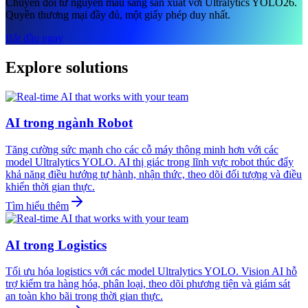
Chuyển đổi từ nguyên mẫu sang sản xuất với Ultralytics YOLO26.
Quyền thương mại đầy đủ, một giấy phép duy nhất.
Bắt đầu ngay
Explore solutions
AI trong ngành Robot
Tăng cường sức mạnh cho các cỗ máy thông minh hơn với các
model Ultralytics YOLO. AI thị giác trong lĩnh vực robot thúc đẩy
khả năng điều hướng tự hành, nhận thức, theo dõi đối tượng và điều
khiển thời gian thực.
Tìm hiểu thêm
AI trong Logistics
Tối ưu hóa logistics với các model Ultralytics YOLO. Vision AI hỗ
trợ kiểm tra hàng hóa, phân loại, theo dõi phương tiện và giám sát
an toàn kho bãi trong thời gian thực.