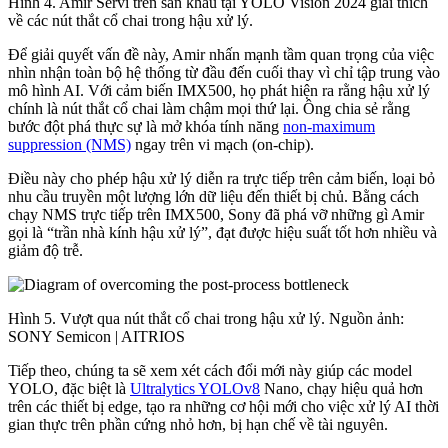
Hình 4. Amir Servi trên sân khấu tại YOLO Vision 2024 giải thích
về các nút thắt cổ chai trong hậu xử lý.
Để giải quyết vấn đề này, Amir nhấn mạnh tầm quan trọng của việc
nhìn nhận toàn bộ hệ thống từ đầu đến cuối thay vì chỉ tập trung vào
mô hình AI. Với cảm biến IMX500, họ phát hiện ra rằng hậu xử lý
chính là nút thắt cổ chai làm chậm mọi thứ lại. Ông chia sẻ rằng
bước đột phá thực sự là mở khóa tính năng
non-maximum
suppression (NMS)
ngay trên vi mạch (on-chip).
Điều này cho phép hậu xử lý diễn ra trực tiếp trên cảm biến, loại bỏ
nhu cầu truyền một lượng lớn dữ liệu đến thiết bị chủ. Bằng cách
chạy NMS trực tiếp trên IMX500, Sony đã phá vỡ những gì Amir
gọi là “trần nhà kính hậu xử lý”, đạt được hiệu suất tốt hơn nhiều và
giảm độ trễ.
Hình 5. Vượt qua nút thắt cổ chai trong hậu xử lý. Nguồn ảnh:
SONY Semicon | AITRIOS
Tiếp theo, chúng ta sẽ xem xét cách đổi mới này giúp các model
YOLO, đặc biệt là
Ultralytics YOLOv8
Nano, chạy hiệu quả hơn
trên các thiết bị edge, tạo ra những cơ hội mới cho việc xử lý AI thời
gian thực trên phần cứng nhỏ hơn, bị hạn chế về tài nguyên.