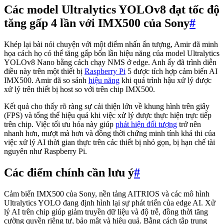
Các model Ultralytics YOLOv8 đạt tốc độ
tăng gấp 4 lần với IMX500 của Sony
#
Khép lại bài nói chuyện với một điểm nhấn ấn tượng, Amir đã minh
họa cách họ có thể tăng gấp bốn lần hiệu năng của model Ultralytics
YOLOv8 Nano bằng cách chạy NMS ở edge. Anh ấy đã trình diễn
điều này trên một thiết bị
Raspberry Pi
5 được tích hợp cảm biến AI
IMX500. Amir đã so sánh
hiệu năng
khi quá trình hậu xử lý được
xử lý trên thiết bị host so với trên chip IMX500.
Kết quả cho thấy rõ ràng sự cải thiện lớn về khung hình trên giây
(FPS) và tổng thể hiệu quả khi việc xử lý được thực hiện trực tiếp
trên chip. Việc tối ưu hóa này giúp
phát hiện đối tượng
trở nên
nhanh hơn, mượt mà hơn và đồng thời chứng minh tính khả thi của
việc xử lý AI thời gian thực trên các thiết bị nhỏ gọn, bị hạn chế tài
nguyên như Raspberry Pi.
Các điểm chính cần lưu ý
#
Cảm biến IMX500 của Sony, nền tảng AITRIOS và các mô hình
Ultralytics YOLO đang định hình lại sự phát triển của edge AI. Xử
lý AI trên chip giúp giảm truyền dữ liệu và độ trễ, đồng thời tăng
cường quyền riêng tư, bảo mật và hiệu quả. Bằng cách tập trung