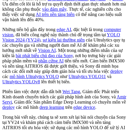
Ưu điểm cốt lõi là hỗ trợ ra quyết định thời gian thực nhanh hơn mà
không cần phụ thuộc
vào đám mây
. Thực tế, các nghiên cứu cho
thấy việc sử dụng
AI trên nền tảng biên
có thể nâng cao hiệu suất
vận hành lên đến 40%.
Những tiến bộ gần đây trong
edge AI
, đặc biệt là trong
computer
vision
, đã biến công nghệ này thành chủ đề trọng tâm tại
YOLO
Vision 2024 (YV24)
,
sự kiện lai thường niên
của Ultralytics quy tụ
các chuyên gia và những người đam mê AI để khám phá các xu
hướng mới nhất về
Vision AI
. Một trong những điểm nhấn của sự
kiện là
bài phát biểu chủ đạo của Sony
, nơi họ trưng bày các giải
pháp phần mềm và
phần cứng AI
tiên tiến mới. Cảm biến IMX500
và nền tảng AITRIOS đã được giới thiệu, và Sony đã minh họa
cách các đổi mới này giúp đơn giản hóa và tối ưu hóa việc
deploy
các
mô hình Ultralytics YOLO
như
Ultralytics YOLO11
và
Ultralytics YOLOv8
lên thiết bị biên.
Phiên làm việc được dẫn dắt bởi
Wei Tang
, Giám đốc Phát triển
Kinh doanh chuyên trách các giải pháp hình ảnh của Sony, và
Amir
Servi
, Giám đốc Sản phẩm Edge Deep Learning có chuyên môn về
deploy
các mô hình
deep learning
trên
edge device
.
Trong bài viết này, chúng ta sẽ xem xét lại bài nói chuyện của Sony
tại YV24 và khám phá cách cảm biến IMX500 và nền tảng
AITRIOS tối ưu hóa việc sử dụng các mô hình YOLO để xử lý AI