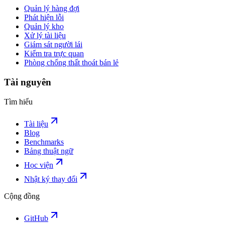
Quản lý hàng đợi
Phát hiện lỗi
Quản lý kho
Xử lý tài liệu
Giám sát người lái
Kiểm tra trực quan
Phòng chống thất thoát bán lẻ
Tài nguyên
Tìm hiểu
Tài liệu
Blog
Benchmarks
Bảng thuật ngữ
Học viện
Nhật ký thay đổi
Cộng đồng
GitHub