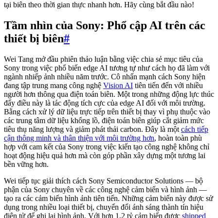
tại biên theo thời gian thực nhanh hơn. Hãy cùng bắt đầu nào!
Tầm nhìn của Sony: Phổ cập AI trên các
thiết bị biên
#
Wei Tang mở đầu phiên thảo luận bằng việc chia sẻ mục tiêu của
Sony trong việc phổ biến edge AI tương tự như cách họ đã làm với
ngành nhiếp ảnh nhiều năm trước. Cô nhấn mạnh cách Sony hiện
đang tập trung mang công nghệ
Vision AI
tiên tiến đến với nhiều
người hơn thông qua điện toán biên. Một trong những động lực thúc
đẩy điều này là tác động tích cực của edge AI đối với môi trường.
Bằng cách xử lý dữ liệu trực tiếp trên thiết bị thay vì phụ thuộc vào
các trung tâm dữ liệu khổng lồ, điện toán biên giúp cắt giảm mức
tiêu thụ năng lượng và giảm phát thải carbon. Đây là một
cách tiếp
cận thông minh và thân thiện với môi trường hơn
, hoàn toàn phù
hợp với cam kết của Sony trong việc kiến tạo công nghệ không chỉ
hoạt động hiệu quả hơn mà còn góp phần xây dựng một tương lai
bền vững hơn.
Wei tiếp tục giải thích cách Sony Semiconductor Solutions — bộ
phận của Sony chuyên về các công nghệ cảm biến và hình ảnh —
tạo ra các cảm biến hình ảnh tiên tiến. Những cảm biến này được sử
dụng trong nhiều loại thiết bị, chuyển đổi ánh sáng thành tín hiệu
điện tử để ghi lại hình ảnh. Với hơn 1,2 tỷ cảm biến được
shipped