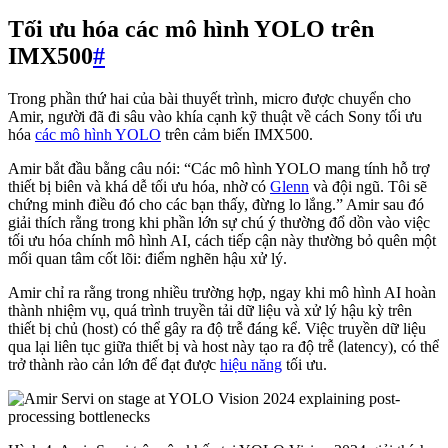
Tối ưu hóa các mô hình YOLO trên
IMX500
#
Trong phần thứ hai của bài thuyết trình, micro được chuyển cho
Amir, người đã đi sâu vào khía cạnh kỹ thuật về cách Sony tối ưu
hóa
các mô hình YOLO
trên cảm biến IMX500.
Amir bắt đầu bằng câu nói: “Các mô hình YOLO mang tính hỗ trợ
thiết bị biên và khá dễ tối ưu hóa, nhờ có
Glenn
và đội ngũ. Tôi sẽ
chứng minh điều đó cho các bạn thấy, đừng lo lắng.” Amir sau đó
giải thích rằng trong khi phần lớn sự chú ý thường đổ dồn vào việc
tối ưu hóa chính mô hình AI, cách tiếp cận này thường bỏ quên một
mối quan tâm cốt lõi: điểm nghẽn hậu xử lý.
Amir chỉ ra rằng trong nhiều trường hợp, ngay khi mô hình AI hoàn
thành nhiệm vụ, quá trình truyền tải dữ liệu và xử lý hậu kỳ trên
thiết bị chủ (host) có thể gây ra độ trễ đáng kể. Việc truyền dữ liệu
qua lại liên tục giữa thiết bị và host này tạo ra độ trễ (latency), có thể
trở thành rào cản lớn để đạt được
hiệu năng
tối ưu.