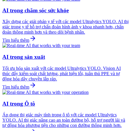
AI trong chăm sóc sức khỏe
Xây dựng các giải pháp y tế với các model Ultralytics YOLO. AI thị
giác trong y tế hỗ trợ chẩn đoán hình ảnh y khoa nhanh hơn, chẩn
đoán thông minh hơn và theo dõi bệnh nhân.
Tìm hiểu thêm
AI trong sản xuất
Tối ưu hóa sản xuất với các model Ultralytics YOLO. Vision AI
thúc đẩy kiểm soát chất lượng, phát hiện lỗi, tuân thủ PPE và tự
động hóa dây chuyền lắp ráp.
Tìm hiểu thêm
AI trong Ô tô
Áp dụng thị giác máy tính trong ô tô với các model Ultralytics
YOLO. AI thị giác nâng cao an toàn đường bộ, hỗ trợ người lái và
tự động hóa phương tiện cho những con đường thông minh hơn.