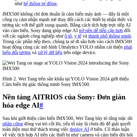
như
hệ thống tự động
.
IMX500 không chỉ đơn thuần là cảm biến máy ảnh — đây là một
công cụ cảm nhận mạnh mẽ thay đổi cách các thiết bị nhận thức và
tương tác với thế giới xung quanh. Bằng cách tích hợp trực tiếp AI
vào cảm biến, Sony đang giúp edge AI
trở nên dễ tiếp cận hơn
đối
với các ngành công nghiệp như
ô tô
,
y tế
và
thành phố thông minh
.
Trong các phần tiếp theo, chúng ta sẽ đi sâu hơn vào cách IMX500
hoạt động cùng các mô hình Ultralytics YOLO nhằm cải thiện
phát
hiện đối tượng
và
xử lý dữ liệu
trên edge device.
Hình 2. Wei Tang trên sân khấu tại YOLO Vision 2024 giới thiệu
Cảm biến thị giác thông minh Sony IMX500.
Nền tảng AITRIOS của Sony: Đơn giản
hóa edge AI
#
Sau khi giới thiệu cảm biến IMX500, Wei Tang bày tỏ rằng mặc dù
phần cứng
đóng vai trò cốt lõi, yếu tố này là chưa đủ để giải quyết
toàn diện mọi thử thách trong việc
deploy AI
ở biên. Cô thảo luận
về việc tích hợp AI trên các thiết bị như camera và cảm biến đòi hỏi