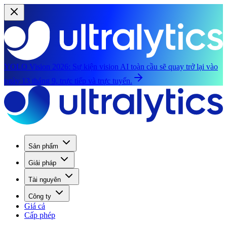
YOLO Vision 2026:
Sự kiện vision AI toàn cầu sẽ quay trở lại vào
ngày 13 tháng 9, trực tiếp và trực tuyến.
Sản phẩm
Giải pháp
Tài nguyên
Công ty
Giá cả
Cấp phép