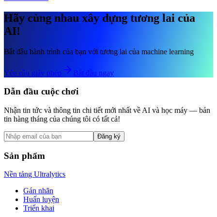
Hãy cùng nhau xây dựng tương lai của
AI!
Bắt đầu hành trình của bạn với tương lai của machine learning
Yêu cầu giấy phép
Bắt đầu ngay
Dẫn đầu cuộc chơi
Nhận tin tức và thông tin chi tiết mới nhất về AI và học máy — bản
tin hàng tháng của chúng tôi có tất cả!
Đăng ký
Sản phẩm
Nền tảng Ultralytics
Gán nhãn
Huấn luyện
Triển khai