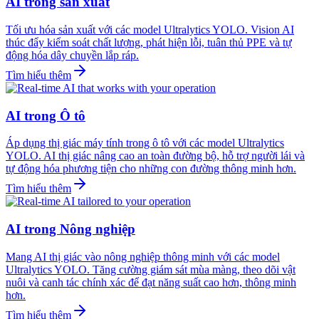
AI trong sản xuất
Tối ưu hóa sản xuất với các model Ultralytics YOLO. Vision AI
thúc đẩy kiểm soát chất lượng, phát hiện lỗi, tuân thủ PPE và tự
động hóa dây chuyền lắp ráp.
Tìm hiểu thêm
AI trong Ô tô
Áp dụng thị giác máy tính trong ô tô với các model Ultralytics
YOLO. AI thị giác nâng cao an toàn đường bộ, hỗ trợ người lái và
tự động hóa phương tiện cho những con đường thông minh hơn.
Tìm hiểu thêm
AI trong Nông nghiệp
Mang AI thị giác vào nông nghiệp thông minh với các model
Ultralytics YOLO. Tăng cường giám sát mùa màng, theo dõi vật
nuôi và canh tác chính xác để đạt năng suất cao hơn, thông minh
hơn.
Tìm hiểu thêm