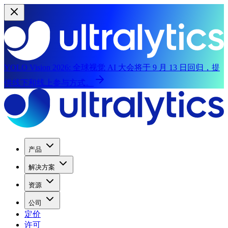
YOLO Vision 2026:
全球视觉 AI 大会将于 9 月 13 日回归，提
供线下和线上参与方式。
产品
解决方案
资源
公司
定价
许可