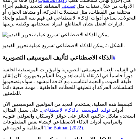
على إخراج نهائي متماسك. تلعب
رؤية الحاسوب
دوراً هاماً في هذه
الأدوات من خلال تقنيات مثل
تصنيف
المشاهد لتحديد وتنظيم أجزاء
مختلفة من اللقطات، مثل تسلسلات الحركة، أو مشاهد الحوار، أو
التحولات. يساعد أدوات الذكاء الاصطناعي في فهم بنية الفيلم واتخاذ
قرارات أفضل بشأن المقاطع المراد استخدامها وكيفية ترتيبها.
الشكل 5. يمكن للذكاء الاصطناعي تسريع عملية تحرير الفيديو.
#
الذكاء الاصطناعي لتأليف الموسيقى التصويرية
في الفيلم، تلعب الموسيقى التصويرية والمؤثرات الموسيقية الخلفية
دوراً حاسماً في الارتقاء بالمشاهد وربط الفيلم بجمهوره. كان إتقان
طبقة الصوت والنغمة لتتناسب مع كثافة المشهد - سواء بتضخيمها
لتسلسلات الحركة أو تلطيفها للحظات العاطفية - مهمة صعبة دائماً
للملحنين.
لتبسيط هذه العملية، يستخدم العديد من المؤلفين الموسيقيين الآن
أدوات
توليد الموسيقى بالذكاء الاصطناعي
. على سبيل المثال،
استخدم مايكل جاكينو، الحائز على جوائز الأوسكار، والغولدن غلوب،
والغرامي، أدوات الذكاء الاصطناعي لإنشاء بعض المقطوعات
.
The Batman (2022)
المظلمة والجوية في