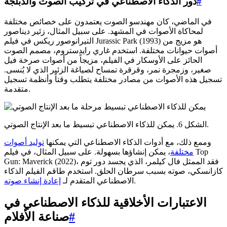
#
دور الذكاء الاصطناعي في تركيب الصوت والدبلجة
في الماضي، كان مهندسو الصوت يعتمدون على خصائص مختلفة
لمحاكاة الأصوات في المشهد. على سبيل المثال، زئير ديناصور
التيرانوصور ريكس في فيلم Jurassic Park (1993) هو مزيج من
أصوات حيوانات مختلفة. استخدم غاري رايدستروم، مصمم الصوت
الحائز على الأوسكار في الفيلم، مزيجاً من أصوات صرخة فيل
صغير، وزمجرة نمر، وقرقرة تمساح لصياغة الزئير الذي لا يُنسى.
تسجيل هذه الأصوات من مصادر مختلفة يتطلب وقتاً وأنظمة تسجيل
متقدمة.
الشكل 6. يمكن للذكاء الاصطناعي تبسيط ما بعد الإنتاج الصوتي.
وممع ذلك، مع أدوات الذكاء الاصطناعي التي يمكنها
توليد أصوات
مختلفة
، يمكن إنشاؤها بسهولة. على سبيل المثال، في فيلم Top
Gun: Maverick (2022)، فقد الممثل فال كيلمر، الذي يجسد دور توم
كازانسكي، صوته بسبب سرطان الحلق. استخدم طاقم الفيلم الذكاء
.
الاصطناعي المتقدم لـ
إعادة إنشاء صوته
الاعتبارات الأخلاقية للذكاء الاصطناعي في
#
صناعة الأفلام