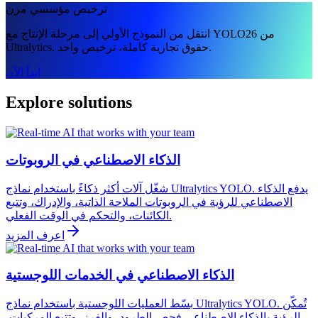
ترخيص مؤسسي مرن
انتقل من النموذج الأولي إلى مرحلة الإنتاج مع YOLO26 من
Ultralytics. حقوق تجارية كاملة، ترخيص واحد.
ابدأ الآن
Explore solutions
الذكاء الاصطناعي في الروبوتات
شغّل آلات أكثر ذكاءً باستخدام نماذج Ultralytics YOLO. يدفع الذكاء
الاصطناعي للرؤية في الروبوتات الملاحة الذاتية، والإدراك، وتتبع
الكائنات، والتحكم في الوقت الفعلي.
اعرف المزيد
الذكاء الاصطناعي في الخدمات اللوجستية
بسّط العمليات اللوجستية باستخدام نماذج Ultralytics YOLO. تُمكّن
الرؤية بالذكاء الاصطناعي فحص الطرود، والفرز، وتتبع المركبات،