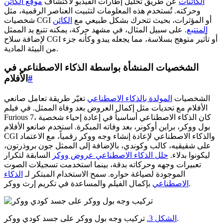
الكائنات
عن طريق تحليل إطارات الفيديو لاكتشاف
موقع الكائن
وحركته. تُستخدم هذه المعلومات لتثبيت العناصر الرقمية، مثل
شخصيات CGI أو المؤثرات، بحيث تتحرك بشكل طبيعي مع
الكائن
المتتبع
. على سبيل المثال، في مشهد حركة، يمكنه تتبع يد الممثل
لإضافة سلاح CGI أو تأثير متوهج بسلاسة، مما يجعله يبدو وكأنه جزء
من البيئة المادية.
الشخصيات المنشأة بواسطة الذكاء الاصطناعي في
#
الأفلام
الشخصيات
المولدة بالذكاء الاصطناعي
تغيّر طريقة تعامل صانعي
الأفلام مع تحديات مثل إكمال العروض بعد وفاة الممثل. في فيلم
Furious 7، كان الذكاء الاصطناعي أساسياً في إعادة إحياء شخصية
بول ووكر، براين أوكونر، بعد وفاته المبكرة. استخدم صانعو الأفلام
CGI والذكاء الاصطناعي لإعادة إنشاء وجه ووكر رقمياً، مع الاعتماد
على شقيقيه، كالب وكوندي، بالإضافة إلى الممثل جون بروذرتون،
ليكونوا بدلاء.
حلل الذكاء الاصطناعي عروض ووكر
السابقة لتكرار
تعبيرات وجهه وحركاته بدقة، بينما استخدمت تسجيلات الصوت
الموجودة لصياغة حواره. سمح الاستخدام المبتكر لـ
الذكاء
بإكمال الفيلم والمساعدة في تكريم إرث ووكر.
الاصطناعي
تركيب وجه بول ووكر على جسد كودي ووكر.
الشكل 3.