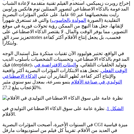
إخراج روبرت زيميكس، استخدم الفيلم تقنية متقدمة لإعادة الشباب
المدعومة بالذكاء الاصطناعي لتصوير الممثلين توم هانكس وراوبين
رايت بشخصياتهما عبر 60 عاماً. على عكس المؤثرات البصرية
التقليدية (الصورة
المولدة بالحاسوب
) والتي قد تستغرق شهوراً
لإتقانها، جعل هذا النهج من الممكن رؤية تحولات فورية في موقع
التصوير، مما يوفر الوقت والمال. لا يقتصر الذكاء الاصطناعي على
تعزيز سرد القstories فحسب، بل يجعل إنتاج الأفلام أكثر كفاءة
وابتكاراً.
في الواقع، تختبر هوليوود الآن تقنيات مبتكرة مثل استبدال الوجه
المدعوم بالذكاء الاصطناعي، وتحسينات الشخصيات بأسلوب الديب
فيك (deepfake)، وتوليد الخلفيات التلقائي، و
البيئات الافتراضية في
الوقت الفعلي
. تجعل هذه الابتكارات المؤثرات البصرية أكثر واقعية
والإنتاج أكثر كفاءة. تُظهر التقارير أن تبني
الذكاء الاصطناعي
التوليدي في صناعة الأفلام
ينمو بسرعة، بمعدل نمو سنوي مثير
للإعجاب يبلغ 27.2%.
الشكل 1
. نظرة عامة على سوق الذكاء الاصطناعي التوليدي في
الأفلام.
في السنوات الأخيرة، أصبحت المؤثرات البصرية CGI ميزة قياسية
في العديد من الأفلام. تقريباً كل فيلم من استوديوهات مارفل