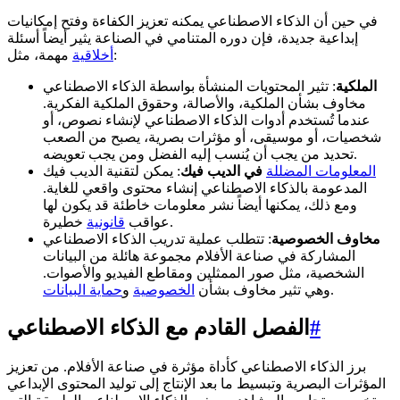
في حين أن الذكاء الاصطناعي يمكنه تعزيز الكفاءة وفتح إمكانيات
إبداعية جديدة، فإن دوره المتنامي في الصناعة يثير أيضاً أسئلة
مهمة، مثل:
أخلاقية
الملكية
: تثير المحتويات المنشأة بواسطة الذكاء الاصطناعي
مخاوف بشأن الملكية، والأصالة، وحقوق الملكية الفكرية.
عندما تُستخدم أدوات الذكاء الاصطناعي لإنشاء نصوص، أو
شخصيات، أو موسيقى، أو مؤثرات بصرية، يصبح من الصعب
تحديد من يجب أن يُنسب إليه الفضل ومن يجب تعويضه.
المعلومات المضللة
في الديب فيك
: يمكن لتقنية الديب فيك
المدعومة بالذكاء الاصطناعي إنشاء محتوى واقعي للغاية.
ومع ذلك، يمكنها أيضاً نشر معلومات خاطئة قد يكون لها
خطيرة.
عواقب
قانونية
مخاوف الخصوصية
: تتطلب عملية تدريب الذكاء الاصطناعي
المشاركة في صناعة الأفلام مجموعة هائلة من البيانات
الشخصية، مثل صور الممثلين ومقاطع الفيديو والأصوات.
.
وهي تثير مخاوف بشأن
الخصوصية
و
حماية البيانات
#
الفصل القادم مع الذكاء الاصطناعي
برز الذكاء الاصطناعي كأداة مؤثرة في صناعة الأفلام. من تعزيز
المؤثرات البصرية وتبسيط ما بعد الإنتاج إلى توليد المحتوى الإبداعي