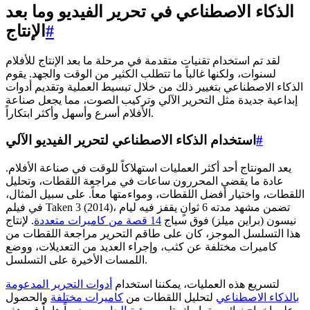
الذكاء الاصطناعي في تحرير الفيديو وما بعد
#
الإنتاج
لقد تم استخدام تقنيات متقدمة في مرحلة ما بعد الإنتاج للأفلام
لسنوات، ولكنها غالباً ما تتطلب الكثير من الوقت والجهد. يقوم
الذكاء الاصطناعي بتغيير ذلك من خلال تبسيط العملية وتقديم أدوات
إبداعية جديدة مثل التحرير الآلي وتركيب الصوت، مما يجعل صناعة
الأفلام أسرع وأسهل وأكثر ابتكاراً.
#
استخدام الذكاء الاصطناعي لتحرير الفيديو الآلي
يعد المونتاج أحد أكثر العمليات استهلاكاً للوقت في صناعة الأفلام.
عادة ما يقضي المحررون ساعات في مراجعة اللقطات، وتحليل
اللقطات، واختيار أفضل اللقطات، ومواءمتها معاً. على سبيل المثال،
في فيلم Taken 3 (2014)، تضمن مشهد مدته 6 ثوانٍ يقفز فيه ليام
نيسون (براين ميلز) فوق سياج
14 قصة من كاميرات متعددة
. لإنتاج
هذا التسلسل الموجز، كان على طاقم التحرير مراجعة اللقطات من
كاميرات مختلفة عن كثب، وإجراء العديد من التعديلات، ووضع
اللمسات الأخيرة على التسلسل.
لتسريع هذه العمليات، يمكننا استخدام
أدوات التحرير المدعومة
بالذكاء الاصطناعي
لتحليل اللقطات من
كاميرات مختلفة
والحصول