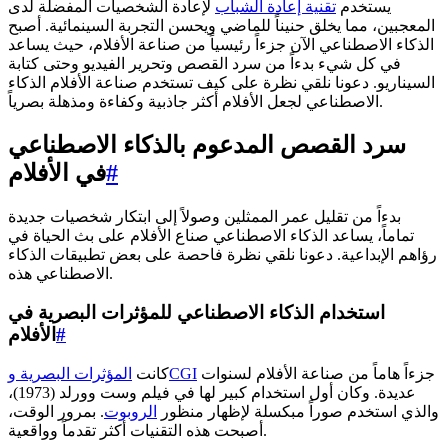
يستخدم
تقنية إعادة الشباب
لإعادة الشخصيات المفضلة لدى
المعجبين، مما يخلق حنيناً للماضي ويحسن التجربة السينمائية. أصبح
الذكاء الاصطناعي الآن جزءاً رئيسياً من صناعة الأفلام، حيث يساعد
في كل شيء بدءاً من سرد القصص وتحرير الفيديو وحتى كتابة
السيناريو. دعونا نلقي نظرة على كيف تستخدم صناعة الأفلام الذكاء
الاصطناعي لجعل الأفلام أكثر جاذبية وكفاءة ومذهلة بصرياً.
سرد القصص المدعوم بالذكاء الاصطناعي
#
في الأفلام
بدءاً من تقليل عمر الممثلين وصولاً إلى ابتكار شخصيات جديدة
تماماً، يساعد الذكاء الاصطناعي صناع الأفلام على بث الحياة في
رؤاهم الإبداعية. دعونا نلقي نظرة فاحصة على بعض تطبيقات الذكاء
الاصطناعي هذه.
استخدام الذكاء الاصطناعي للمؤثرات البصرية في
#
الأفلام
جزءاً هاماً من صناعة الأفلام لسنوات
المؤثرات البصرية وCGI
كانت
عديدة. وكان أول استخدام كبير لها في فيلم وست وورلد (1973)،
والذي استخدم صوراً مبكسلة لإظهار منظور
الروبوت
. بمرور الوقت،
أصبحت هذه التقنيات أكثر تقدماً وواقعية.