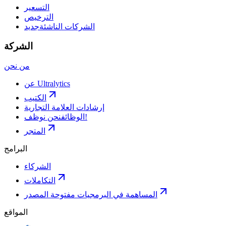
التسعير
الترخيص
الشركات الناشئة
جديد
الشركة
من نحن
عن Ultralytics
الكتيب
إرشادات العلامة التجارية
نحن نوظف!
الوظائف
المتجر
البرامج
الشركاء
التكاملات
المساهمة في البرمجيات مفتوحة المصدر
المواقع