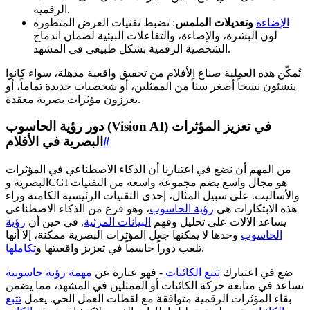
الرقمية.
الإضاءة
وتعديلات الملمس
: تضبط تقنيات العرض المتطورة
لون البشرة، والإضاءة، والتفاعلات البيئية لضمان اندماج
الشخصية الرقمية بشكل طبيعي في المشهد.
تُمكّن هذه العملية صناع الأفلام من تحقيق واقعية مذهلة، سواء كانوا
ينشئون نسخاً أصغر سناً من الممثلين، أو شخصيات جديدة تماماً، أو
يعززون مؤثرات بصرية معقدة.
دور رؤية الحاسوب (Vision AI) في تعزيز المؤثرات
#
البصرية في الأفلام
من المهم أن نضع في اعتبارنا أن الذكاء الاصطناعي في المؤثرات
البصرية وCGI هو مجال واسع يضم مجموعة واسعة من التقنيات
والأساليب. على سبيل المثال، إحدى التقنيات الرئيسية الكامنة وراء
هذه الابتكارات هي
رؤية الحاسوب
، وهو فرع من الذكاء الاصطناعي
يساعد الآلات على تحليل وفهم
البيانات المرئية
. في حين أن
رؤية
الحاسوب
وحدها لا يمكنها جعل المؤثرات البصرية ممكنة، إلا أنها
.
تلعب دوراً حاسماً في تعزيز واقعيتها و
تكاملها
ضع في اعتبارك
تتبع الكائنات
- فهو عبارة عن
مهمة رؤية حاسوبية
تساعد في متابعة حركة الكائنات أو الممثلين في المشهد، مما يضمن
بقاء المؤثرات الرقمية متوافقة مع لقطات العمل الحي. يعمل
تتبع