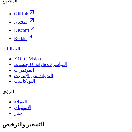
المجتمع
GitHub
المنتدى
Discord
Reddit
الفعاليات
YOLO Vision
جلسات Ultralytics المباشرة
المؤتمرات
الندوات عبر الإنترنت
البودكاست
الرؤى
العملاء
الاستبيان
أخبار
التسعير والترخيص