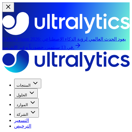
يعود الحدث العالمي لرؤية الذكاء الاصطناعي
YOLO Vision 2026:
في 13 سبتمبر، حضورياً وعبر الإنترنت.
المنتجات
الحلول
الموارد
الشركة
التسعير
الترخيص