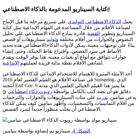
#
كتابة السيناريو المدعومة بالذكاء الاصطناعي
يعمل
الذكاء الاصطناعي التوليدي
على تسريع مرحلة ما قبل الإنتاج
لصناعة الأفلام من خلال المساعدة في المهام الإبداعية مثل كتابة
السيناريو وتطوير
القصة
. قادرة نماذج الذكاء الاصطناعي على تحليل
النصوص والحوارات من أفلام مختلفة و
توليد
سيناريوهات أو قصص
بناءً على توجيهات معينة. يمكن لأدوات الذكاء الاصطناعي هذه تحديد
الأنماط في سرد القصص، واقتراح نقاط الحبكة، وحتى إنشاء
حوارات تتوافق مع أنواع أو نغمات معينة. هذا يوفر الوقت ويقدم
.
لصانعي الأفلام نقطة بداية فريدة لعمليتهم
الإبداعية
أحد الأمثلة المثيرة للاهتمام للاستخدام الإبداعي للذكاء الاصطناعي
في صناعة الأفلام هو الفيلم القصير لعام 2016 Sunspring، الذي
أنتجته End Cue. ما يميز هذا الفيلم الخيالي العلمي الذي مدته 9
دقائق هو أن نصه كتب بالكامل بواسطة
روبوت ذكاء اصطناعي
يُ
يدعى بنيامين.
تدرب
على مئات السيناريوهات والحوارات والترجمات
من أفلام الثمانينيات والتسعينيات، وأظهر بنيامين كيف يمكن للذكاء
الاصطناعي أن يجلب منظوراً جديداً لسرد القصص.
سيناريو تم إنشاؤه بواسطة بنيامين.
الشكل 4.