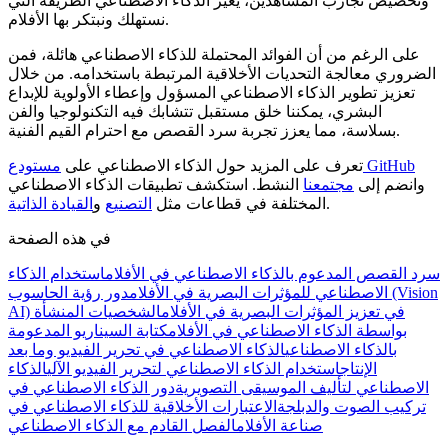
وتخصيص تجارب المشاهدين، يغير الذكاء الاصطناعي الطريقة التي
نستهلك ونبتكر بها الأفلام.
على الرغم من أن الفوائد المحتملة للذكاء الاصطناعي هائلة، فمن
الضروري معالجة التحديات الأخلاقية المرتبطة باستخدامه. من خلال
تعزيز تطوير الذكاء الاصطناعي المسؤول وإعطاء الأولوية للإبداع
البشري، يمكننا خلق مستقبل تتشابك فيه التكنولوجيا والفن
بسلاسة، مما يعزز تجربة سرد القصص مع احترام القيم الفنية.
مستودع GitHub
تعرف على المزيد حول الذكاء الاصطناعي على
وانضم إلى
مجتمعنا
النشط. استكشف تطبيقات الذكاء الاصطناعي
.
المختلفة في قطاعات مثل
التصنيع
و
القيادة الذاتية
في هذه الصفحة
سرد القصص المدعوم بالذكاء الاصطناعي في الأفلام
استخدام الذكاء
الاصطناعي للمؤثرات البصرية في الأفلام
دور رؤية الحاسوب (Vision
AI) في تعزيز المؤثرات البصرية في الأفلام
الشخصيات المنشأة
بواسطة الذكاء الاصطناعي في الأفلام
كتابة السيناريو المدعومة
بالذكاء الاصطناعي
الذكاء الاصطناعي في تحرير الفيديو وما بعد
الإنتاج
استخدام الذكاء الاصطناعي لتحرير الفيديو الآلي
الذكاء
الاصطناعي لتأليف الموسيقى التصويرية
دور الذكاء الاصطناعي في
تركيب الصوت والدبلجة
الاعتبارات الأخلاقية للذكاء الاصطناعي في
صناعة الأفلام
الفصل القادم مع الذكاء الاصطناعي