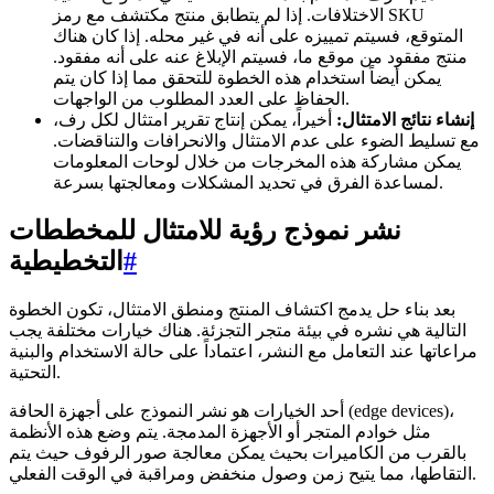
الاختلافات. إذا لم يتطابق منتج مكتشف مع رمز SKU
المتوقع، فسيتم تمييزه على أنه في غير محله. إذا كان هناك
منتج مفقود من موقع ما، فسيتم الإبلاغ عنه على أنه مفقود.
يمكن أيضاً استخدام هذه الخطوة للتحقق مما إذا كان يتم
الحفاظ على العدد المطلوب من الواجهات.
إنشاء نتائج الامتثال:
أخيراً، يمكن إنتاج تقرير امتثال لكل رف،
مع تسليط الضوء على عدم الامتثال والانحرافات والتناقضات.
يمكن مشاركة هذه المخرجات من خلال لوحات المعلومات
لمساعدة الفرق في تحديد المشكلات ومعالجتها بسرعة.
نشر نموذج رؤية للامتثال للمخططات
#
التخطيطية
بعد بناء حل يدمج اكتشاف المنتج ومنطق الامتثال، تكون الخطوة
التالية هي نشره في بيئة متجر التجزئة. هناك خيارات مختلفة يجب
مراعاتها عند التعامل مع النشر، اعتماداً على حالة الاستخدام والبنية
التحتية.
أحد الخيارات هو نشر النموذج على أجهزة الحافة (edge devices)،
مثل خوادم المتجر أو الأجهزة المدمجة. يتم وضع هذه الأنظمة
بالقرب من الكاميرات بحيث يمكن معالجة صور الرفوف حيث يتم
التقاطها، مما يتيح زمن وصول منخفض ومراقبة في الوقت الفعلي.