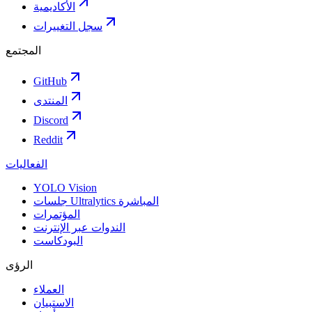
الأكاديمية
سجل التغييرات
المجتمع
GitHub
المنتدى
Discord
Reddit
الفعاليات
YOLO Vision
جلسات Ultralytics المباشرة
المؤتمرات
الندوات عبر الإنترنت
البودكاست
الرؤى
العملاء
الاستبيان