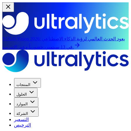
يعود الحدث العالمي لرؤية الذكاء الاصطناعي
YOLO Vision 2026:
في 13 سبتمبر، حضورياً وعبر الإنترنت.
المنتجات
الحلول
الموارد
الشركة
التسعير
الترخيص