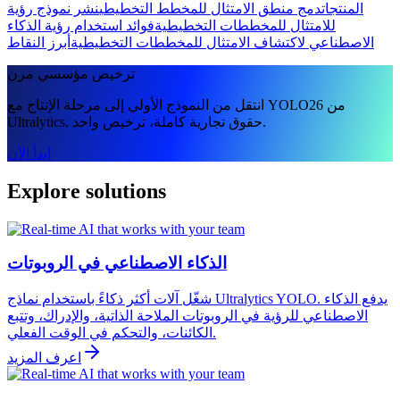
المنتجات
دمج منطق الامتثال للمخطط التخطيطي
نشر نموذج رؤية
للامتثال للمخططات التخطيطية
فوائد استخدام رؤية الذكاء
الاصطناعي لاكتشاف الامتثال للمخططات التخطيطية
أبرز النقاط
ترخيص مؤسسي مرن
انتقل من النموذج الأولي إلى مرحلة الإنتاج مع YOLO26 من
Ultralytics. حقوق تجارية كاملة، ترخيص واحد.
ابدأ الآن
Explore solutions
الذكاء الاصطناعي في الروبوتات
شغّل آلات أكثر ذكاءً باستخدام نماذج Ultralytics YOLO. يدفع الذكاء
الاصطناعي للرؤية في الروبوتات الملاحة الذاتية، والإدراك، وتتبع
الكائنات، والتحكم في الوقت الفعلي.
اعرف المزيد