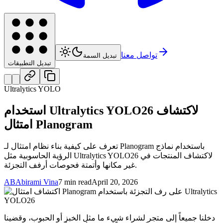
تواصل معنا
تبديل السمة
تبديل التطبيقات
Ultralytics YOLO
استخدام Ultralytics YOLO26 لاكتشاف
امتثال Planogram
تعرف على كيفية بناء نظام امتثال لـ Planogram باستخدام نماذج
الرؤية الحاسوبية مثل Ultralytics YOLO26 لاكتشاف المنتجات في
غير مكانها وأتمتة فحوصات أرفف التجزئة.
AB
Abirami Vina
7 min read
April 20, 2026
دخلنا جميعاً إلى متجر لشراء شيء ما مثل الخبز أو الحبوب، وقضينا