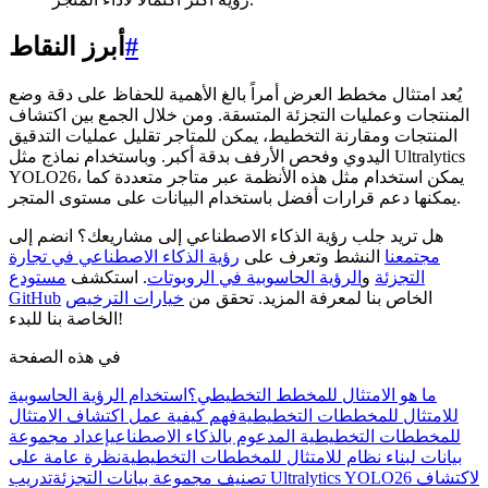
#
أبرز النقاط
يُعد امتثال مخطط العرض أمراً بالغ الأهمية للحفاظ على دقة وضع
المنتجات وعمليات التجزئة المتسقة. ومن خلال الجمع بين اكتشاف
المنتجات ومقارنة التخطيط، يمكن للمتاجر تقليل عمليات التدقيق
اليدوي وفحص الأرفف بدقة أكبر. وباستخدام نماذج مثل Ultralytics
YOLO26، يمكن استخدام مثل هذه الأنظمة عبر متاجر متعددة كما
يمكنها دعم قرارات أفضل باستخدام البيانات على مستوى المتجر.
هل تريد جلب رؤية الذكاء الاصطناعي إلى مشاريعك؟ انضم إلى
مجتمعنا
النشط وتعرف على
رؤية الذكاء الاصطناعي في تجارة
التجزئة
و
الرؤية الحاسوبية في الروبوتات
. استكشف
مستودع
الخاص بنا لمعرفة المزيد. تحقق من
خيارات الترخيص
GitHub
الخاصة بنا للبدء!
في هذه الصفحة
ما هو الامتثال للمخطط التخطيطي؟
استخدام الرؤية الحاسوبية
للامتثال للمخططات التخطيطية
فهم كيفية عمل اكتشاف الامتثال
للمخططات التخطيطية المدعوم بالذكاء الاصطناعي
إعداد مجموعة
بيانات لبناء نظام للامتثال للمخططات التخطيطية
نظرة عامة على
تصنيف مجموعة بيانات التجزئة
تدريب Ultralytics YOLO26 لاكتشاف