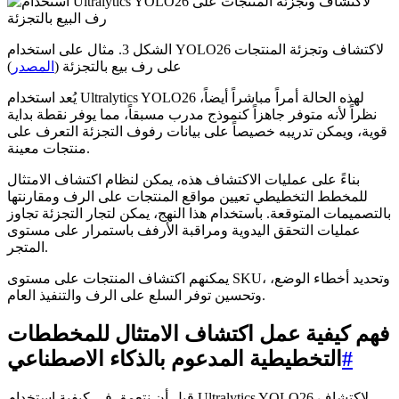
الشكل 3. مثال على استخدام YOLO26 لاكتشاف وتجزئة المنتجات
على رف بيع بالتجزئة (
المصدر
)
يُعد استخدام Ultralytics YOLO26 لهذه الحالة أمراً مباشراً أيضاً،
نظراً لأنه متوفر جاهزاً كنموذج مدرب مسبقاً، مما يوفر نقطة بداية
قوية، ويمكن تدريبه خصيصاً على بيانات رفوف التجزئة التعرف على
منتجات معينة.
بناءً على عمليات الاكتشاف هذه، يمكن لنظام اكتشاف الامتثال
للمخطط التخطيطي تعيين مواقع المنتجات على الرف ومقارنتها
بالتصميمات المتوقعة. باستخدام هذا النهج، يمكن لتجار التجزئة تجاوز
عمليات التحقق اليدوية ومراقبة الأرفف باستمرار على مستوى
المتجر.
يمكنهم اكتشاف المنتجات على مستوى SKU، وتحديد أخطاء الوضع،
وتحسين توفر السلع على الرف والتنفيذ العام.
فهم كيفية عمل اكتشاف الامتثال للمخططات
#
التخطيطية المدعوم بالذكاء الاصطناعي
قبل أن نتعمق في كيفية استخدام Ultralytics YOLO26 لاكتشاف