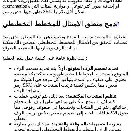
البيانات وإعداد التدريب. قد يشمل ذلك تطبيق زيادة البيانات (data
augmentation)، أو إضافة صور أكثر تنوعاً، أو موازنة الفئات التي
تظهر فيها بعض رموز SKU بشكل أقل تكراراً.
#
دمج منطق الامتثال للمخطط التخطيطي
الخطوة التالية بعد تدريب النموذج وتقييمه هي بناء المنطق الذي ينفذ
عمليات التحقق من الامتثال للمخطط التخطيطي. يتضمن ذلك هيكلة
بيانات الرف ومقارنتها بالتصميم المتوقع.
إليك نظرة عامة على كيفية عمل هذه العملية:
تحديد تصميم الرف المتوقع:
أولاً، يتم تحديد تصميم الرف
المتوقع باستخدام المخطط التخطيطي وتمثيله كشبكة منظمة
تحتوي على صفوف وأعمدة. يتوافق كل موقع في الشبكة مع
رمز SKU معين، مما يعكس كيفية ترتيب المنتجات على
مساحة الرف.
تنظيم المنتجات المكتشفة:
بعد ذلك، يتم ترتيب عمليات
اكتشاف النموذج بناءً على موقعها على الرف. باستخدام
إحداثياتها، يتم فرز المنتجات وتجميعها في صفوف رفوف، مما
يحول الاكتشافات الخام إلى تصميم منظم يعكس ترتيب الرف
الفعلي.
مقارنة التصميمات المتوقعة والفعلية:
بعد ذلك، تتم مقارنة
تصميم الرف المنظم بالمخطط التخطيطي المتوقع لتحديد