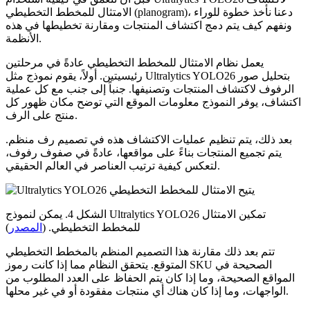
الامتثال للمخطط التخطيطي (planogram)، دعنا نأخذ خطوة للوراء
ونفهم كيف يتم دمج اكتشاف المنتجات ومقارنة تخطيطها في هذه
الأنظمة.
يعمل نظام الامتثال للمخطط التخطيطي عادةً في مرحلتين
رئيسيتين. أولاً، يقوم نموذج مثل Ultralytics YOLO26 بتحليل صور
الرفوف لاكتشاف المنتجات وتصنيفها. جنباً إلى جنب مع كل عملية
اكتشاف، يوفر النموذج معلومات الموقع التي توضح مكان ظهور كل
منتج على الرف.
بعد ذلك، يتم تنظيم عمليات الاكتشاف هذه في تصميم رف منظم.
يتم تجميع المنتجات بناءً على مواقعها، عادةً في صفوف رفوف،
لتعكس كيفية ترتيب العناصر في العالم الحقيقي.
الشكل 4. يمكن لنموذج Ultralytics YOLO26 تمكين الامتثال
للمخطط التخطيطي. (
المصدر
)
تتم بعد ذلك مقارنة هذا التصميم المنظم بالمخطط التخطيطي
المتوقع. يتحقق النظام مما إذا كانت رموز SKU الصحيحة في
المواقع الصحيحة، وما إذا كان يتم الحفاظ على العدد المطلوب من
الواجهات، وما إذا كان هناك أي منتجات مفقودة أو في غير محلها.