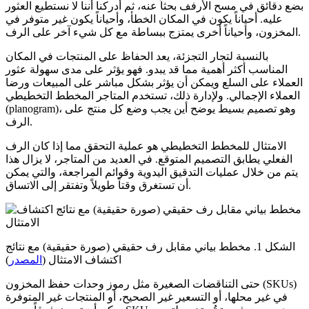
بضع دقائق في مسح الأرفف بحثاً عنه، ثم أدركنا أننا لا نستطيع العثور
عليه. أحياناً يكون في المكان الخطأ، وأحياناً يكون غير متوفر في
المخزون، وأحياناً أخرى يمتزج ببساطة مع كل شيء آخر على الرف.
بالنسبة لتجار التجزئة، يعد الحفاظ على المنتجات في المكان
المناسب أكثر أهمية مما قد يبدو. فهو يؤثر على مدى سهولة عثور
العملاء على السلع ويمكن أن يؤثر بشكل مباشر على المبيعات ورضا
العملاء الإجمالي. ولإدارة ذلك، تستخدم المتاجر المخطط التخطيطي
(planogram)، وهو تصميم بسيط يوضح أين يجب وضع كل منتج على
الرف.
الامتثال للمخطط التخطيطي هو عملية التحقق مما إذا كان الرف
الفعلي يطابق التصميم المتوقع. في العديد من المتاجر، لا يزال هذا
يتم من خلال عمليات التدقيق اليدوية وقوائم المراجعة، والتي يمكن
أن تستغرق وقتاً طويلاً وتفتقر إلى الاتساق.
الشكل 1. مخطط بياني مقابل رف حقيقي (صورة حقيقية) مع نتائج
اكتشاف الامتثال (
المصدر
)
حتى التناقضات الصغيرة مثل رموز وحدات حفظ المخزون (SKUs)
في غير محلها، أو التسعير غير الصحيح، أو المنتجات غير المتوفرة