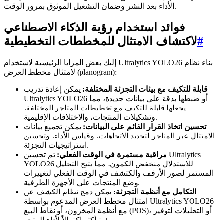
الأداء بعد النشر وضمان التشغيل الموثوق بمرور الوقت.
فوائد استخدام رؤية الذكاء الاصطناعي
#
لاكتشاف الامتثال للمخططات التخطيطية
إليك بعض المزايا الرئيسية لاستخدام Ultralytics YOLO26 بناء نظام
لامتثال مخطط العرض (planogram):
قابلة للتكيف مع بيئات التجزئة المختلفة:
يمكن إعادة تدريب
Ultralytics YOLO26 أو ضبطها بدقة على بيانات جديدة، مما
يجعلها قابلة للتكيف مع تخطيطات المتاجر المختلفة،
وتشكيلات المنتجات، والاختلافات الإقليمية.
تحسين اتخاذ القرار القائم على البيانات:
يمكن تجميع بيانات
الامتثال عبر المتاجر لتحديد الاتجاهات، وقياس الأداء، وتحسين
استراتيجيات التجزئة.
مراقبة مستمرة في الوقت الفعلي:
تم تحسين Ultralytics
YOLO26 للاستدلال منخفض الكمون، مما يتيح التحليل
المستمر لصور الأرفف والكتشف في الوقت الفعلي لتغييرات
وضع المنتجات على الأجهزة الطرفية.
التكامل مع أنظمة التجزئة:
يمكن دمج نظام الكشف عن
امتثال مخطط العرض المدعوم بواسطة Ultralytics YOLO26
مع أنظمة المخزون، أو نقاط البيع (POS)، أو التحليلات لتوفير
رؤية أكثر اكتمالاً لأداء المتجر.