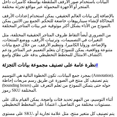
البيانات باستخدام صور الأرفف الملتقطة بواسطة كاميرات داخل
المتجر أو الأجهزة المحمولة عبر مواقع تجزئة مختلفة.
بالإضافة إلى بيانات العالم الحقيقي، يمكن استخدام إعدادات الأرفف
المحاكاة لإنشاء سيناريوهات خاضعة للتحكم. الجمع بين الاثنين يمكن
النموذج من الأداء بشكل أكثر موثوقية عبر بيئات المتاجر المختلفة.
من الضروري أيضاً التقاط ظروف المتاجر الحقيقية المختلفة، مثل
التغيرات في التصميمات، وترتيبات الأرفف، ووضع المنتجات،
والإضاءة، وزوايا الكاميرا، وتنظيم الأرفف. من خلال جمع بيانات
متنوعة وواقعية، يمكن للنموذج أن يتعلم التعميم عبر المتاجر ودعم
اكتشاف الامتثال للمخطط التخطيطي بدقة على نطاق واسع.
#
نظرة عامة على تصنيف مجموعة بيانات التجزئة
بمجرد جمع البيانات، تكون الخطوة التالية هي التوسيم (Annotation).
يتم تصنيف كل منتج في الصورة عن طريق رسم مربعات إحاطة
(bounding boxes) حوله حتى يتمكن النموذج من تعلم التعرف على
رموز SKU المختلفة.
أثناء التوسيم، من المهم تحديد فئات واضحة. يمكن القيام بذلك على
مستويات مختلفة من التفاصيل، اعتماداً على المخطط التخطيطي.
على مستوى SKU، يتم تصنيف كل متغير منتج، مثل علامة تجارية أو