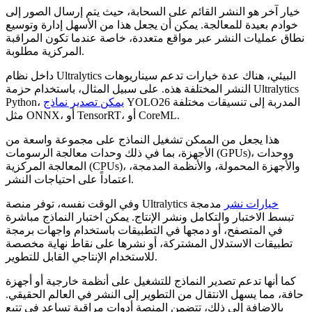
خيار آخر هو النشر القائم على السحابة، حيث يتم إرسال الصور إلى
خوادم بعيدة للمعالجة. يمكن أن يجعل هذا من الأسهل إدارة وتوسيع
نطاق عمليات النشر عبر مواقع متعددة، خاصة عندما تكون المراقبة
المركزية مطلوبة.
داخل نظام Ultralytics البيئي، هناك عدة خيارات تدعم سيناريوهات
النشر المختلفة هذه. على سبيل المثال، باستخدام حزمة Ultralytics
YOLO26 المدربة إلى تنسيقات مختلفة
يمكن تصدير نماذج
Python،
مثل ONNX، أو TensorRT، أو CoreML.
هذا يجعل من الممكن تشغيل النماذج على مجموعة واسعة من
الأجهزة، بما في ذلك وحدات معالجة الرسومات (GPUs)، ووحدات
المعالجة المركزية (CPUs)، والأجهزة المحمولة، والأنظمة المدمجة،
اعتماداً على احتياجات النشر.
خيارات نشر
مدمجة
وفي الوقت نفسه، توفر منصة Ultralytics
تبسط الاختبار والتكامل ونشر الإنتاج. يمكن اختبار النماذج مباشرة
في المتصفح، أو دمجها في التطبيقات باستخدام واجهات برمجة
تطبيقات الاستدلال المشتركة، أو نشرها على نقاط نهاية مخصصة
للاستخدام الإنتاجي القابل للتطوير.
كما أنها تدعم تصدير النماذج للتشغيل على أنظمة خارجية أو أجهزة
حافة، مما يسهل الانتقال من التطوير إلى النشر في العالم الحقيقي.
بالإضافة إلى ذلك، تتضمن المنصة أدوات مراقبة تساعد في تتبع