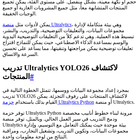
حجم أو نكهة معينة، بشكل منفصل. على مستوى الفئة، يمكن تجميع
المنتجات المتشابهة معاً، مثل جميع المشروبات الغازية أو جميع
الوجبات الخفيفة.
، وهي بيئة متكاملة لإدارة
منصة Ultralytics
يمكن لأدوات مثل
مجموعات البيانات، والتعليقات التوضيحية، والتدريب، والنشر،
تبسيط هذه العملية. وهي تدعم كلاً من التعليقات التوضيحية اليدوية
والوسم بمساعدة الذكاء الاصطناعي، حيث يمكن للنماذج اقتراح
تعليقات توضيحية يمكن مراجعتها وتنقيتها، مما يساعد على تحسين
السرعة والاتساق.
تدريب Ultralytics YOLO26 لاكتشاف
#
المنتجات
بمجرد إعداد مجموعة البيانات ووسمها، تتمثل الخطوة التالية في
تدريب YOLO26 لاكتشاف المنتجات على رفوف التجزئة. يمكن
أو منصة Ultralytics.
حزمة Ultralytics Python
القيام بذلك باستخدام
توفر حزمة Ultralytics Python مرونة لبناء خطوط أنابيب مخصصة
ودمج التدريب في سير العمل الحالي. وبالمثل، توفر منصة
Ultralytics بيئة موحدة حيث يمكنك التعامل مع التوسيم، وإدارة
مجموعات البيانات، وتكوين التدريب، وتشغيل التجارب، ومراقبة
النتائج من لوحة معلومات واحدة.