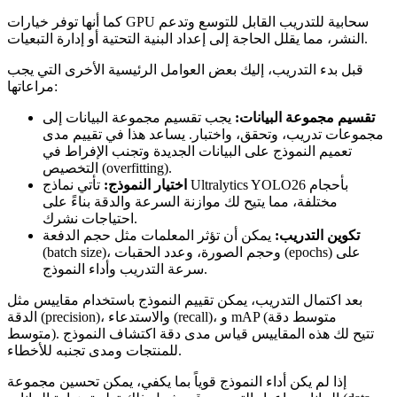
كما أنها توفر خيارات GPU سحابية للتدريب القابل للتوسع وتدعم
النشر، مما يقلل الحاجة إلى إعداد البنية التحتية أو إدارة التبعيات.
قبل بدء التدريب، إليك بعض العوامل الرئيسية الأخرى التي يجب
مراعاتها:
تقسيم مجموعة البيانات:
يجب تقسيم مجموعة البيانات إلى
مجموعات تدريب، وتحقق، واختبار. يساعد هذا في تقييم مدى
تعميم النموذج على البيانات الجديدة وتجنب الإفراط في
التخصيص (overfitting).
اختيار النموذج:
تأتي نماذج Ultralytics YOLO26 بأحجام
مختلفة، مما يتيح لك موازنة السرعة والدقة بناءً على
احتياجات نشرك.
تكوين التدريب:
يمكن أن تؤثر المعلمات مثل حجم الدفعة
(batch size)، وحجم الصورة، وعدد الحقبات (epochs) على
سرعة التدريب وأداء النموذج.
بعد اكتمال التدريب، يمكن تقييم النموذج باستخدام مقاييس مثل
الدقة (precision)، والاستدعاء (recall)، و mAP (متوسط دقة
متوسط). تتيح لك هذه المقاييس قياس مدى دقة اكتشاف النموذج
للمنتجات ومدى تجنبه للأخطاء.
إذا لم يكن أداء النموذج قوياً بما يكفي، يمكن تحسين مجموعة