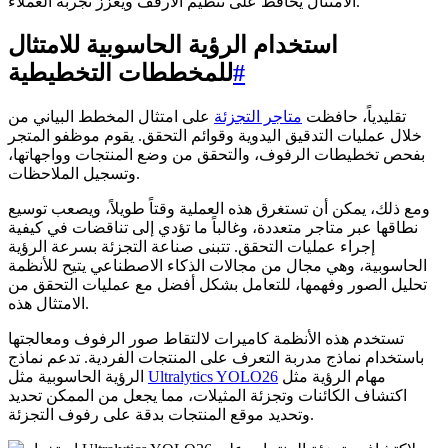
الامتثال يحافظ على تنظيم الأرفف ويعزز تجربة العملاء.
استخدام الرؤية الحاسوبية للامتثال
#
للمخططات التخطيطية
تقليدياً، حافظت
متاجر التجزئة
على امتثال المخطط البياني من
خلال عمليات التدقيق اليدوية وقوائم التحقق. يقوم موظفو المتجر
بفحص تخطيطات الرفوف، والتحقق من وضع المنتجات وواجهاتها،
وتسجيل الملاحظات.
ومع ذلك، يمكن أن تستغرق هذه العملية وقتاً طويلاً، ويصعب توسيع
نطاقها عبر متاجر متعددة، وغالباً ما تؤدي إلى تناقضات في كيفية
إجراء عمليات التحقق. تتبنى صناعة التجزئة بسرعة الرؤية
الحاسوبية، وهي مجال من مجالات الذكاء الاصطناعي يتيح للأنظمة
تحليل الصور وفهمها، للتعامل بشكل أفضل مع عمليات التحقق من
الامتثال هذه.
تستخدم هذه الأنظمة كاميرات لالتقاط صور الرفوف ومعالجتها
باستخدام نماذج مدربة التعرف على المنتجات الفردية. تدعم نماذج
مهام الرؤية مثل
Ultralytics YOLO26
الرؤية الحاسوبية مثل
اكتشاف الكائنات وتجزئة المثيلات، مما يجعل من الممكن تحديد
وتحديد موقع المنتجات بدقة على رفوف التجزئة.