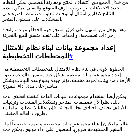
من خلال الجمع بين اكتشاف المنتج ومقارنة التصميم، يمكن للنظام
تحديد الاختلافات بين ترتيب الرف المتوقع والفعلي. يمكن تقديم
النتائج كتقارير امتثال أو لوحات معلومات تسلط الضوء على
المشكلات على مستوى المتجر.
وهذا يجعل من السهل على فرق المتجر فهم الخطأ بسرعة، واتخاذ
إجراءات تصحيحية، والحفاظ على تنفيذ متسق للبيع بالتجزئة.
إعداد مجموعة بيانات لبناء نظام للامتثال
#
للمخططات التخطيطية
الخطوة الأولى في بناء نظام للامتثال للمخططات التخطيطية هي
إعداد مجموعة بيانات منظمة بشكل جيد. يتضمن ذلك جمع صور
الأرفف من بيئات تجزئة مختلفة. تؤثر جودة وتنوع هذه البيانات بشكل
مباشر على مدى أداء النموذج.
يمكن أيضاً استخدام مجموعات البيانات العامة كنقطة انطلاق. ومع
ذلك، نظراً لأن تصميمات المتاجر وتشكيلات المنتجات وترتيبات
الأرفف تختلف باختلاف تجار التجزئة، فإنها غالباً لا تتطابق تماماً مع
ظروف العالم الحقيقي.
غالباً ما يكون إنشاء مجموعة بيانات مخصصة مصممة خصيصاً لبيئة
المتجر المستهدفة ضرورياً للحصول على أداء موثوق. يمكن جمع