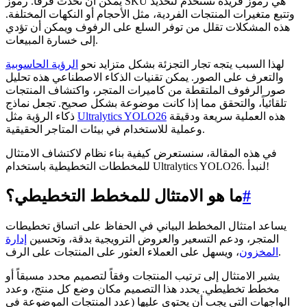
يمكن أن تحدث فرقاً. رموز SKU هي رموز فريدة تُستخدم لتحديد
وتتبع متغيرات المنتجات الفردية، مثل الأحجام أو النكهات المختلفة.
هذه المشكلات تقلل من توفر السلع على الرفوف ويمكن أن تؤدي
إلى خسارة المبيعات.
لهذا السبب يتجه تجار التجزئة بشكل متزايد نحو
الرؤية الحاسوبية
والتعرف على الصور. يمكن تقنيات الذكاء الاصطناعي هذه تحليل
صور الرفوف الملتقطة من كاميرات المتجر، واكتشاف المنتجات
تلقائياً، والتحقق مما إذا كانت موضوعة بشكل صحيح. تجعل نماذج
هذه العملية سريعة ودقيقة
Ultralytics YOLO26
ذكاء الرؤية مثل
وعملية للاستخدام في بيئات المتاجر الحقيقية.
في هذه المقالة، سنستعرض كيفية بناء نظام لاكتشاف الامتثال
للمخططات التخطيطية باستخدام Ultralytics YOLO26. لنبدأ!
#
ما هو الامتثال للمخطط التخطيطي؟
يساعد امتثال المخطط البياني في الحفاظ على اتساق تخطيطات
المتجر، ودعم التسعير والعروض الترويجية بدقة، وتحسين
إدارة
، ويسهل على العملاء العثور على المنتجات على الرف.
المخزون
يشير الامتثال إلى ترتيب المنتجات وفقاً لتصميم محدد مسبقاً أو
مخطط تخطيطي. يحدد هذا التصميم مكان وضع كل منتج، وعدد
الواجهات التي يجب أن يحتوي عليها (عدد المنتجات الموضوعة في