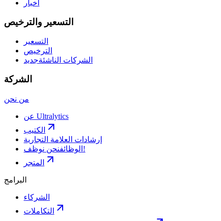
أخبار
التسعير والترخيص
التسعير
الترخيص
الشركات الناشئة
جديد
الشركة
من نحن
عن Ultralytics
الكتيب
إرشادات العلامة التجارية
نحن نوظف!
الوظائف
المتجر
البرامج
الشركاء
التكاملات