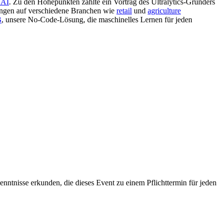
 AI
. Zu den Höhepunkten zählte ein Vortrag des Ultralytics-Gründers
ngen auf verschiedene Branchen wie
retail
und
agriculture
B
, unsere No-Code-Lösung, die maschinelles Lernen für jeden
nntnisse erkunden, die dieses Event zu einem Pflichttermin für jeden