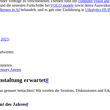
nnender Vorträge zu verschiedenen Themen rund um
computer vision and
und die neuesten Fortschritte bei
YOLO models
sowie deren Auswirku
allenges in AI
behandelt, und es gab eine Einführung in
Ultralytics HU
n 2023
:
ufwerten
inieren
Memory Agents
staltung erwartet
#
as genauer betrachten! Wir werden die Sessions, Diskussionen und Erke
nt des Jahres
#