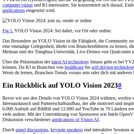
computer vision
und KI interessiert. Sie konzentriert sich darauf, Ei
applications
eingesetzt wird.
Fig 1.
YOLO Vision 2024: Sei dabei, vor Ort oder online.
Das Besondere an YOLO Vision ist die Fähigkeit, die Community z
eine einmalige Gelegenheit, direkt von Branchenführern zu lernen,
Meituan und der Tsinghua-Universität, Live-Demos von Qualcomm und
Über die Präsentation der
latest AI technology
hinaus geht es bei YV2
können. Da KI in Branchen von
healthcare
bis
self-driving technolog
Wenn du lernen, Branchen-Trends voraus sein oder dich mit anderen P
Ein Rückblick auf YOLO Vision 2023
#
Bevor wir uns den Details von YOLO Vision 2024 widmen, werfen wir
Ideenaustausch und Partnerschaftsaufbau, der alle motiviert und insp
6.000 Aufrufe auf BiliBili und 12.000 auf YouTube in 70 Ländern err
viele andere. Mit der Unterstützung von Sponsoren wie Intels Open
Diskussion verschiedener
applications of Vision AI
.
Durch
panel discussions
,
keynote speakers
und interaktive Sessions 