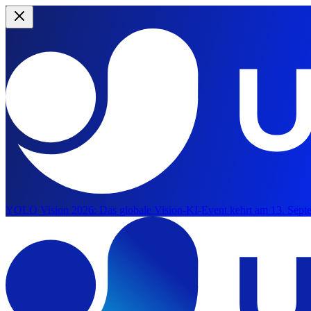
YOLO Vision 2026:
Das globale Vision-KI-Event kehrt am 13. Septe