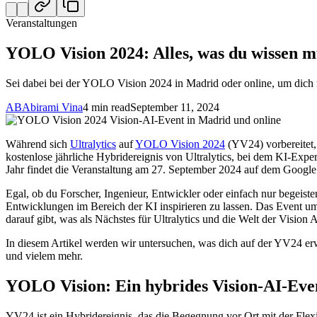
Veranstaltungen
YOLO Vision 2024: Alles, was du wissen m
Sei dabei bei der YOLO Vision 2024 in Madrid oder online, um dich
AB
Abirami Vina
4 min read
September 11, 2024
Während sich
Ultralytics
auf
YOLO Vision 2024
(YV24) vorbereitet,
kostenlose jährliche Hybridereignis von Ultralytics, bei dem KI-E
Jahr findet die Veranstaltung am 27. September 2024 auf dem Google f
Egal, ob du Forscher, Ingenieur, Entwickler oder einfach nur begeiste
Entwicklungen im Bereich der KI inspirieren zu lassen. Das Event 
darauf gibt, was als Nächstes für Ultralytics und die Welt der Vision A
In diesem Artikel werden wir untersuchen, was dich auf der YV24 erw
und vielem mehr.
YOLO Vision: Ein hybrides Vision-AI-Eve
YV24 ist ein Hybridereignis, das die Begegnung vor Ort mit der Flexibi