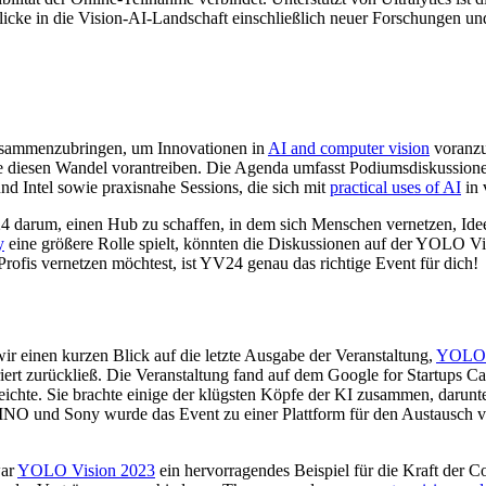
nblicke in die Vision-AI-Landschaft einschließlich neuer Forschungen u
usammenzubringen, um Innovationen in
AI and computer vision
voranzut
 die diesen Wandel vorantreiben. Die Agenda umfasst Podiumsdiskussi
 Intel sowie praxisnahe Sessions, die sich mit
practical uses of AI
in 
4 darum, einen Hub zu schaffen, in dem sich Menschen vernetzen, Ide
y
eine größere Rolle spielt, könnten die Diskussionen auf der YOLO Vis
rofis vernetzen möchtest, ist YV24 genau das richtige Event für dich!
 einen kurzen Blick auf die letzte Ausgabe der Veranstaltung,
YOLO 
iriert zurückließ. Die Veranstaltung fand auf dem Google for Startups 
eichte. Sie brachte einige der klügsten Köpfe der KI zusammen, darunt
VINO und Sony wurde das Event zu einer Plattform für den Austausch 
war
YOLO Vision 2023
ein hervorragendes Beispiel für die Kraft der