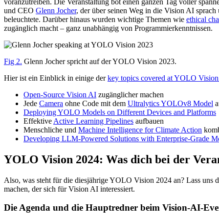
voranzutreiben. Die Veranstaltung bot einen ganzen Tag voller spa
und CEO
Glenn Jocher
, der über seinen Weg in die Vision AI sprach 
beleuchtete. Darüber hinaus wurden wichtige Themen wie
ethical ch
zugänglich macht – ganz unabhängig von Programmierkenntnissen.
Fig 2.
Glenn Jocher spricht auf der YOLO Vision 2023.
Hier ist ein Einblick in einige der
key topics covered at YOLO Visio
Open-Source Vision AI
zugänglicher machen
Jede
Camera
ohne Code mit dem
Ultralytics YOLOv8 Model
a
Deploying YOLO Models on Different Devices and Platforms
Effektive
Active Learning Pipelines
aufbauen
Menschliche und
Machine Intelligence for Climate Action
komb
Developing LLM-Powered Solutions with Enterprise-Grade 
YOLO Vision 2024: Was dich bei der Veran
Also, was steht für die diesjährige YOLO Vision 2024 an? Lass uns d
machen, der sich für Vision AI interessiert.
Die Agenda und die Hauptredner beim Vision-AI-Eve