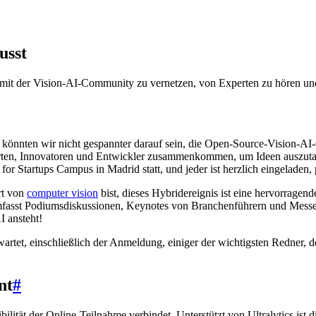
usst
 mit der Vision-AI-Community zu vernetzen, von Experten zu hören un
 könnten wir nicht gespannter darauf sein, die Open-Source-Vision-
xperten, Innovatoren und Entwickler zusammenkommen, um Ideen auszut
or Startups Campus in Madrid statt, und jeder ist herzlich eingeladen,
rt von
computer vision
bist, dieses Hybridereignis ist eine hervorragen
umfasst Podiumsdiskussionen, Keynotes von Branchenführern und Messe
I ansteht!
artet, einschließlich der Anmeldung, einiger der wichtigsten Redner, 
nt
#
lität der Online-Teilnahme verbindet. Unterstützt von Ultralytics ist di