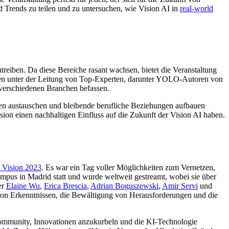
nd Trends zu teilen und zu untersuchen, wie Vision AI in
real-world
reiben. Da diese Bereiche rasant wachsen, bietet die Veranstaltung
onen unter der Leitung von Top-Experten, darunter YOLO-Autoren von
verschiedenen Branchen befassen.
en austauschen und bleibende berufliche Beziehungen aufbauen
ion einen nachhaltigen Einfluss auf die Zukunft der Vision AI haben.
Vision 2023
. Es war ein Tag voller Möglichkeiten zum Vernetzen,
Campus in Madrid statt und wurde weltweit gestreamt, wobei sie über
er
Elaine Wu
,
Erica Brescia
,
Adrian Boguszewski
,
Amir Servi
und
von Erkenntnissen, die Bewältigung von Herausforderungen und die
 Community, Innovationen anzukurbeln und die KI-Technologie