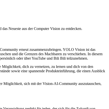
d das Neueste aus der Computer Vision zu entdecken.
AI-Community erneut zusammenzubringen. YOLO Vision ist das
auschen und die Grenzen des Machbaren zu verschieben. In diesem
 persönlich oder über YouTube und Bili Bili teilzunehmen.
de Möglichkeit, dich zu vernetzen, zu lernen und dich von den
stände sowie eine spannende Produkteinführung, die einen Ausblick
der Möglichkeit, sich mit der Vision-AI-Community auszutauschen,
e Veranstaltung perfekt für jeden, der sich für die Zukunft von