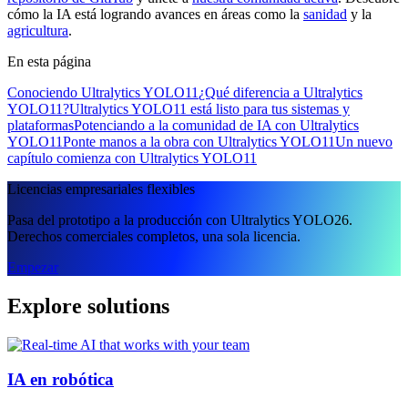
cómo la IA está logrando avances en áreas como la
sanidad
y la
agricultura
.
En esta página
Conociendo Ultralytics YOLO11
¿Qué diferencia a Ultralytics
YOLO11?
Ultralytics YOLO11 está listo para tus sistemas y
plataformas
Potenciando a la comunidad de IA con Ultralytics
YOLO11
Ponte manos a la obra con Ultralytics YOLO11
Un nuevo
capítulo comienza con Ultralytics YOLO11
Licencias empresariales flexibles
Pasa del prototipo a la producción con Ultralytics YOLO26.
Derechos comerciales completos, una sola licencia.
Empezar
Explore solutions
IA en robótica