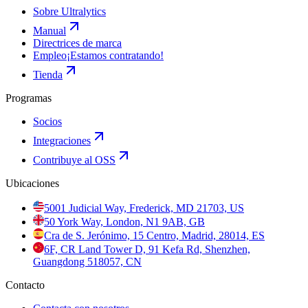
Sobre Ultralytics
Manual
Directrices de marca
Empleo
¡Estamos contratando!
Tienda
Programas
Socios
Integraciones
Contribuye al OSS
Ubicaciones
5001 Judicial Way, Frederick, MD 21703, US
50 York Way, London, N1 9AB, GB
Cra de S. Jerónimo, 15 Centro, Madrid, 28014, ES
6F, CR Land Tower D, 91 Kefa Rd, Shenzhen,
Guangdong 518057, CN
Contacto