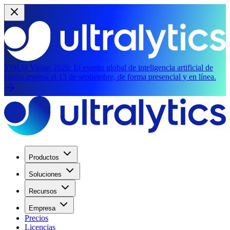
YOLO Vision 2026:
El evento global de inteligencia artificial de
visión regresa el 13 de septiembre, de forma presencial y en línea.
Productos
Soluciones
Recursos
Empresa
Precios
Licencias