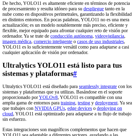
De hecho, YOLO11 es altamente eficiente en términos de potencia
de procesamiento y resulta idóneo para su
despliegue
tanto en la
nube como en dispositivos perimetrales, garantizando la flexibilidad
en distintos entornos. En pocas palabras, YOLO11 no es una mera
actualización; es un modelo notablemente más preciso, eficiente y
flexible, mejor equipado para afrontar cualquier reto de visión por
ordenador. Ya se trate de
conducción autónoma
,
videovigilancia
,
imagen médica
,
comercio inteligente
o
casos de uso industriales
,
YOLO11 es lo suficientemente versátil como para adaptarse a casi
cualquier aplicación de visión por ordenador.
Ultralytics YOLO11 está listo para tus
sistemas y plataformas
#
Ultralytics YOLO11 está diseñado para
seamlessly integrate
con los
sistemas y plataformas que ya utilizas. Basándose en el soporte
proporcionado por
YOLOv8
, YOLO11 es compatible con una
amplia gama de entornos para
training
,
testing
y
deployment
. Ya sea
que trabajes con
NVIDIA GPUs
,
edge devices
o
deploying on
cloud
, YOLO11 está optimizado para adaptarse a tu flujo de trabajo
sin esfuerzo.
Estas integraciones son magníficos complementos que hacen que
YOLO11 sea adaptable a diferentes sectores, ayudando a las