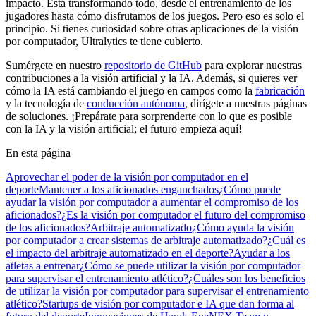
impacto. Está transformando todo, desde el entrenamiento de los
jugadores hasta cómo disfrutamos de los juegos. Pero eso es solo el
principio. Si tienes curiosidad sobre otras aplicaciones de la visión
por computador, Ultralytics te tiene cubierto.
Sumérgete en nuestro
repositorio de GitHub
para explorar nuestras
contribuciones a la visión artificial y la IA. Además, si quieres ver
cómo la IA está cambiando el juego en campos como la
fabricación
y la tecnología de
conducción autónoma
, dirígete a nuestras páginas
de soluciones. ¡Prepárate para sorprenderte con lo que es posible
con la IA y la visión artificial; el futuro empieza aquí!
En esta página
Aprovechar el poder de la visión por computador en el
deporte
Mantener a los aficionados enganchados
¿Cómo puede
ayudar la visión por computador a aumentar el compromiso de los
aficionados?
¿Es la visión por computador el futuro del compromiso
de los aficionados?
Arbitraje automatizado
¿Cómo ayuda la visión
por computador a crear sistemas de arbitraje automatizado?
¿Cuál es
el impacto del arbitraje automatizado en el deporte?
Ayudar a los
atletas a entrenar
¿Cómo se puede utilizar la visión por computador
para supervisar el entrenamiento atlético?
¿Cuáles son los beneficios
de utilizar la visión por computador para supervisar el entrenamiento
atlético?
Startups de visión por computador e IA que dan forma al