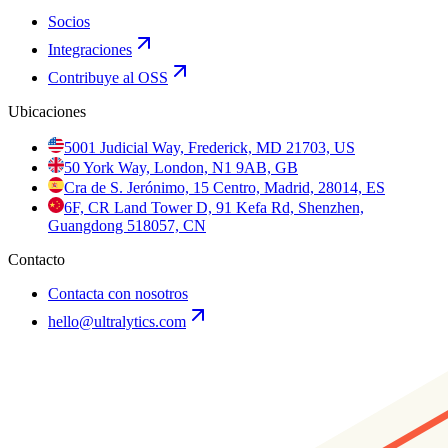
Socios
Integraciones
Contribuye al OSS
Ubicaciones
5001 Judicial Way, Frederick, MD 21703, US
50 York Way, London, N1 9AB, GB
Cra de S. Jerónimo, 15 Centro, Madrid, 28014, ES
6F, CR Land Tower D, 91 Kefa Rd, Shenzhen,
Guangdong 518057, CN
Contacto
Contacta con nosotros
hello@ultralytics.com