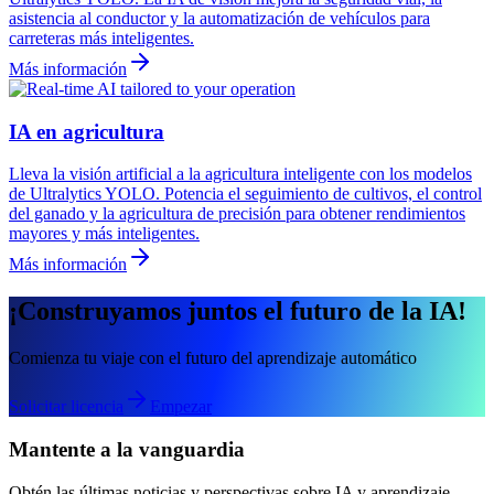
asistencia al conductor y la automatización de vehículos para
carreteras más inteligentes.
Más información
IA en agricultura
Lleva la visión artificial a la agricultura inteligente con los modelos
de Ultralytics YOLO. Potencia el seguimiento de cultivos, el control
del ganado y la agricultura de precisión para obtener rendimientos
mayores y más inteligentes.
Más información
¡Construyamos juntos el futuro de la IA!
Comienza tu viaje con el futuro del aprendizaje automático
Solicitar licencia
Empezar
Mantente a la vanguardia
Obtén las últimas noticias y perspectivas sobre IA y aprendizaje