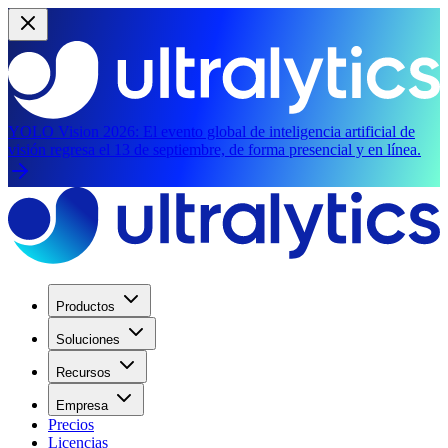
YOLO Vision 2026:
El evento global de inteligencia artificial de
visión regresa el 13 de septiembre, de forma presencial y en línea.
Productos
Soluciones
Recursos
Empresa
Precios
Licencias