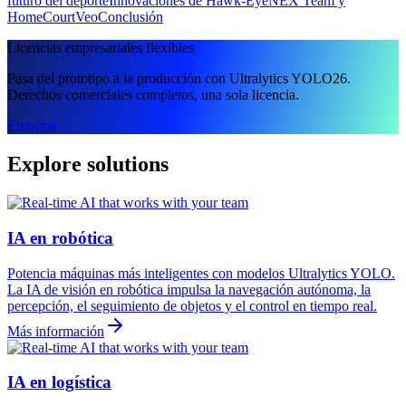
futuro del deporte
Innovaciones de Hawk-Eye
NEX Team y
HomeCourt
Veo
Conclusión
Licencias empresariales flexibles
Pasa del prototipo a la producción con Ultralytics YOLO26.
Derechos comerciales completos, una sola licencia.
Empezar
Explore solutions
IA en robótica
Potencia máquinas más inteligentes con modelos Ultralytics YOLO.
La IA de visión en robótica impulsa la navegación autónoma, la
percepción, el seguimiento de objetos y el control en tiempo real.
Más información
IA en logística