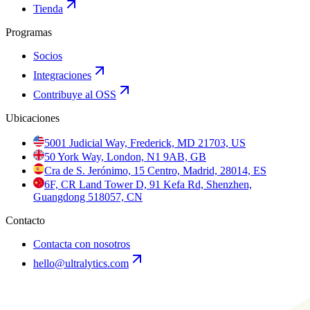
Tienda
Programas
Socios
Integraciones
Contribuye al OSS
Ubicaciones
5001 Judicial Way, Frederick, MD 21703, US
50 York Way, London, N1 9AB, GB
Cra de S. Jerónimo, 15 Centro, Madrid, 28014, ES
6F, CR Land Tower D, 91 Kefa Rd, Shenzhen,
Guangdong 518057, CN
Contacto
Contacta con nosotros
hello@ultralytics.com