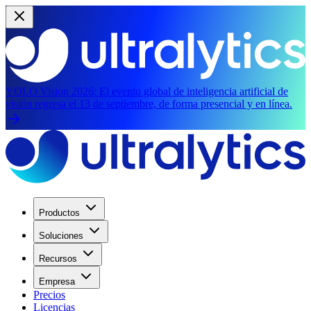
YOLO Vision 2026:
El evento global de inteligencia artificial de
visión regresa el 13 de septiembre, de forma presencial y en línea.
Productos
Soluciones
Recursos
Empresa
Precios
Licencias