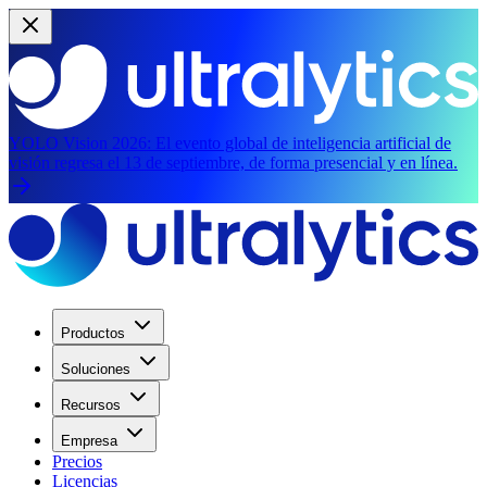
YOLO Vision 2026:
El evento global de inteligencia artificial de
visión regresa el 13 de septiembre, de forma presencial y en línea.
Productos
Soluciones
Recursos
Empresa
Precios
Licencias