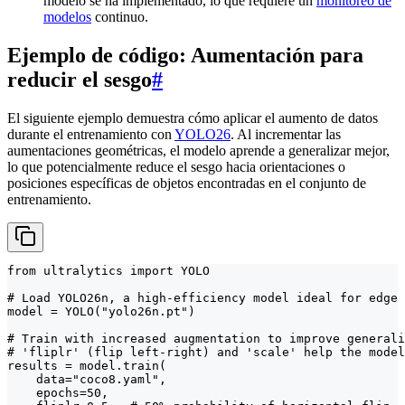
modelo se ha implementado, lo que requiere un
monitoreo de
modelos
continuo.
Ejemplo de código: Aumentación para
reducir el sesgo
#
El siguiente ejemplo demuestra cómo aplicar el aumento de datos
durante el entrenamiento con
YOLO26
. Al incrementar las
aumentaciones geométricas, el modelo aprende a generalizar mejor,
lo que potencialmente reduce el sesgo hacia orientaciones o
posiciones específicas de objetos encontradas en el conjunto de
entrenamiento.
from ultralytics import YOLO

# Load YOLO26n, a high-efficiency model ideal for edge 
model = YOLO("yolo26n.pt")

# Train with increased augmentation to improve generali
# 'fliplr' (flip left-right) and 'scale' help the model
results = model.train(

    data="coco8.yaml",

    epochs=50,
