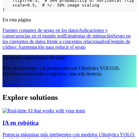
    fliplr=0.5,  # 50% probability of horizontal flip

    scale=0.5,  # +/- 50% image scaling

)
En esta página
Fuentes comunes de sesgo en los datos
Aplicaciones y
consecuencias en el mundo real
Estrategias de mitigación
Sesgo en
los conjuntos de datos frente a conceptos relacionados
Ejemplo de
código: Aumentación para reducir el sesgo
Licencias empresariales flexibles
Pasa del prototipo a la producción con Ultralytics YOLO26.
Derechos comerciales completos, una sola licencia.
Empezar
Explore solutions
IA en robótica
Potencia máquinas más inteligentes con modelos Ultralytics YOLO.