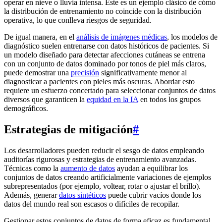
operar en nieve o lluvia intensa. Este es un ejemplo clásico de cómo
la distribución de entrenamiento no coincide con la distribución
operativa, lo que conlleva riesgos de seguridad.
De igual manera, en el
análisis de imágenes médicas
, los modelos de
diagnóstico suelen entrenarse con datos históricos de pacientes. Si
un modelo diseñado para detectar afecciones cutáneas se entrena
con un conjunto de datos dominado por tonos de piel más claros,
puede demostrar una
precisión
significativamente menor al
diagnosticar a pacientes con pieles más oscuras. Abordar esto
requiere un esfuerzo concertado para seleccionar conjuntos de datos
diversos que garanticen la
equidad en la IA
en todos los grupos
demográficos.
Estrategias de mitigación
#
Los desarrolladores pueden reducir el sesgo de datos empleando
auditorías rigurosas y estrategias de entrenamiento avanzadas.
Técnicas como la
aumento de datos
ayudan a equilibrar los
conjuntos de datos creando artificialmente variaciones de ejemplos
subrepresentados (por ejemplo, voltear, rotar o ajustar el brillo).
Además, generar
datos sintéticos
puede cubrir vacíos donde los
datos del mundo real son escasos o difíciles de recopilar.
Gestionar estos conjuntos de datos de forma eficaz es fundamental.