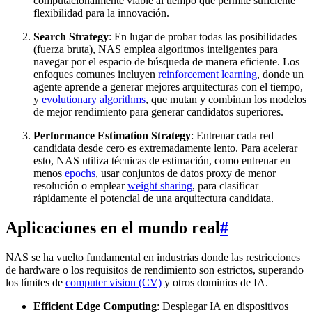
computacionalmente viable al tiempo que permite suficiente
flexibilidad para la innovación.
Search Strategy
: En lugar de probar todas las posibilidades
(fuerza bruta), NAS emplea algoritmos inteligentes para
navegar por el espacio de búsqueda de manera eficiente. Los
enfoques comunes incluyen
reinforcement learning
, donde un
agente aprende a generar mejores arquitecturas con el tiempo,
y
evolutionary algorithms
, que mutan y combinan los modelos
de mejor rendimiento para generar candidatos superiores.
Performance Estimation Strategy
: Entrenar cada red
candidata desde cero es extremadamente lento. Para acelerar
esto, NAS utiliza técnicas de estimación, como entrenar en
menos
epochs
, usar conjuntos de datos proxy de menor
resolución o emplear
weight sharing
, para clasificar
rápidamente el potencial de una arquitectura candidata.
Aplicaciones en el mundo real
#
NAS se ha vuelto fundamental en industrias donde las restricciones
de hardware o los requisitos de rendimiento son estrictos, superando
los límites de
computer vision (CV)
y otros dominios de IA.
Efficient Edge Computing
: Desplegar IA en dispositivos