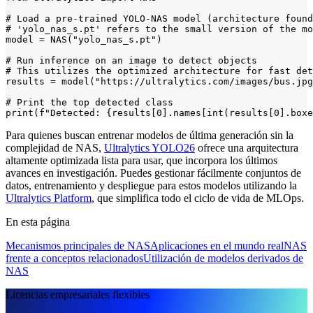
# Load a pre-trained YOLO-NAS model (architecture found
# 'yolo_nas_s.pt' refers to the small version of the mo
model = NAS("yolo_nas_s.pt")

# Run inference on an image to detect objects

# This utilizes the optimized architecture for fast det
results = model("https://ultralytics.com/images/bus.jpg
# Print the top detected class

print(f"Detected: {results[0].names[int(results[0].boxe
Para quienes buscan entrenar modelos de última generación sin la
complejidad de NAS,
Ultralytics YOLO26
ofrece una arquitectura
altamente optimizada lista para usar, que incorpora los últimos
avances en investigación. Puedes gestionar fácilmente conjuntos de
datos, entrenamiento y despliegue para estos modelos utilizando la
Ultralytics Platform
, que simplifica todo el ciclo de vida de MLOps.
En esta página
Mecanismos principales de NAS
Aplicaciones en el mundo real
NAS
frente a conceptos relacionados
Utilización de modelos derivados de
NAS
Licencias empresariales flexibles