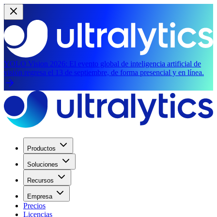
YOLO Vision 2026:
El evento global de inteligencia artificial de
visión regresa el 13 de septiembre, de forma presencial y en línea.
Productos
Soluciones
Recursos
Empresa
Precios
Licencias