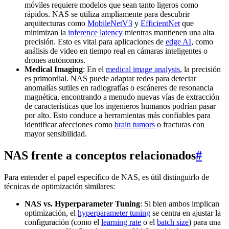
móviles requiere modelos que sean tanto ligeros como
rápidos. NAS se utiliza ampliamente para descubrir
arquitecturas como
MobileNetV3
y
EfficientNet
que
minimizan la
inference latency
mientras mantienen una alta
precisión. Esto es vital para aplicaciones de
edge AI
, como
análisis de video en tiempo real en cámaras inteligentes o
drones autónomos.
Medical Imaging
: En el
medical image analysis
, la precisión
es primordial. NAS puede adaptar redes para detectar
anomalías sutiles en radiografías o escáneres de resonancia
magnética, encontrando a menudo nuevas vías de extracción
de características que los ingenieros humanos podrían pasar
por alto. Esto conduce a herramientas más confiables para
identificar afecciones como
brain tumors
o fracturas con
mayor sensibilidad.
NAS frente a conceptos relacionados
#
Para entender el papel específico de NAS, es útil distinguirlo de
técnicas de optimización similares:
NAS vs. Hyperparameter Tuning
: Si bien ambos implican
optimización, el
hyperparameter tuning
se centra en ajustar la
configuración (como el
learning rate
o el
batch size
) para una