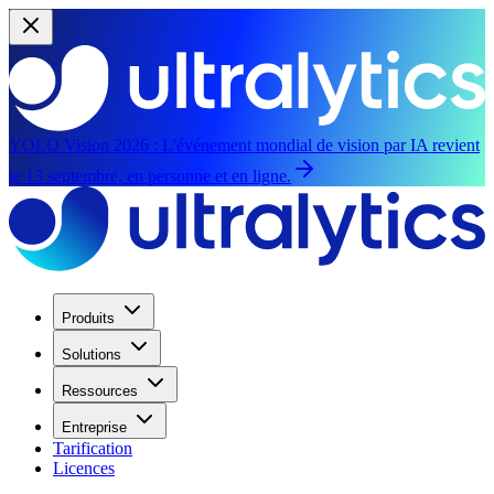
YOLO Vision 2026 :
L'événement mondial de vision par IA revient
le 13 septembre, en personne et en ligne.
Produits
Solutions
Ressources
Entreprise
Tarification
Licences