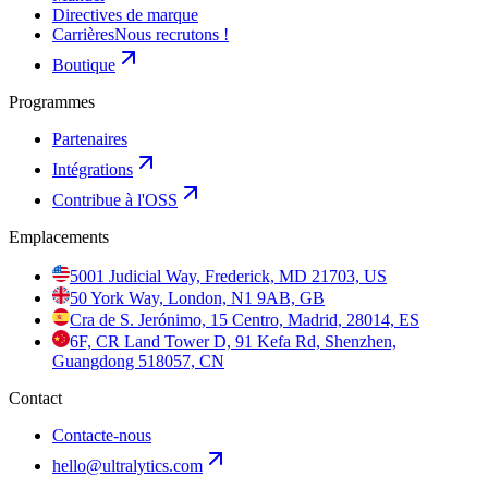
Directives de marque
Carrières
Nous recrutons !
Boutique
Programmes
Partenaires
Intégrations
Contribue à l'OSS
Emplacements
5001 Judicial Way, Frederick, MD 21703, US
50 York Way, London, N1 9AB, GB
Cra de S. Jerónimo, 15 Centro, Madrid, 28014, ES
6F, CR Land Tower D, 91 Kefa Rd, Shenzhen,
Guangdong 518057, CN
Contact
Contacte-nous
hello@ultralytics.com