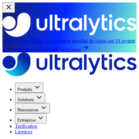
YOLO Vision 2026 :
L'événement mondial de vision par IA revient
le 13 septembre, en personne et en ligne.
Produits
Solutions
Ressources
Entreprise
Tarification
Licences