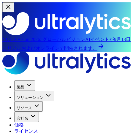
YOLO Vision 2026:
グローバルビジョンAIイベントが9月13日
にリアルおよびオンラインで開催されます。
製品
ソリューション
リソース
会社名
価格
ライセンス