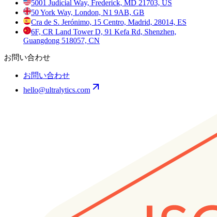
5001 Judicial Way, Frederick, MD 21703, US
50 York Way, London, N1 9AB, GB
Cra de S. Jerónimo, 15 Centro, Madrid, 28014, ES
6F, CR Land Tower D, 91 Kefa Rd, Shenzhen,
Guangdong 518057, CN
お問い合わせ
お問い合わせ
hello@ultralytics.com